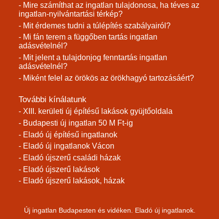
- Mire számíthat az ingatlan tulajdonosa, ha téves az
ingatlan-nyilvántartási térkép?
- Mit érdemes tudni a túlépítés szabályairól?
- Mi fán terem a függőben tartás ingatlan
adásvételnél?
- Mit jelent a tulajdonjog fenntartás ingatlan
adásvételnél?
- Miként felel az örökös az örökhagyó tartozásáért?
További kínálatunk
- XIII. kerületi új építésű lakások gyüjtőoldala
- Budapesti új ingatlan 50 M Ft-ig
- Eladó új építésű ingatlanok
- Eladó új ingatlanok Vácon
- Eladó újszerű családi házak
- Eladó újszerű lakások
- Eladó újszerű lakások, házak
Új ingatlan Budapesten és vidéken. Eladó új ingatlanok.