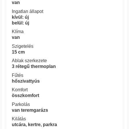
van
Ingatlan állapot
kívül: új
belül: új
Klíma
van
Szigetelés
15 cm
Ablak szerkezete
3 rétegű thermoplan
Fűtés
hőszivattyús
Komfort
összkomfort
Parkolás
van teremgarázs
Kilátás
utcára, kertre, parkra