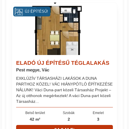
ÚJ ÉPÍTÉSŰ!
ELADÓ ÚJ ÉPÍTÉSŰ TÉGLALAKÁS
Pest megye, Vác
EXKLÚZÍV TÁRSASHÁZI LAKÁSOK A DUNA
PARTHOZ KÖZEL! VÁC HIÁNYPÓTLÓ ÉPÍTKEZÉSE
NÁLUNK! Váci Duna-part közeli Társasház Projekt –
Az új otthonok megérkeztek! A váci Duna-part közeli
Társasház...
Belső terület
Szobák
Emelet
42 m²
2
3