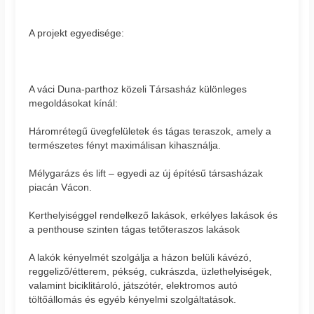
A projekt egyedisége:
A váci Duna-parthoz közeli Társasház különleges
megoldásokat kínál:
Háromrétegű üvegfelületek és tágas teraszok, amely a
természetes fényt maximálisan kihasználja.
Mélygarázs és lift – egyedi az új építésű társasházak
piacán Vácon.
Kerthelyiséggel rendelkező lakások, erkélyes lakások és
a penthouse szinten tágas tetőteraszos lakások
A lakók kényelmét szolgálja a házon belüli kávézó,
reggeliző/étterem, pékség, cukrászda, üzlethelyiségek,
valamint biciklitároló, játszótér, elektromos autó
töltőállomás és egyéb kényelmi szolgáltatások.