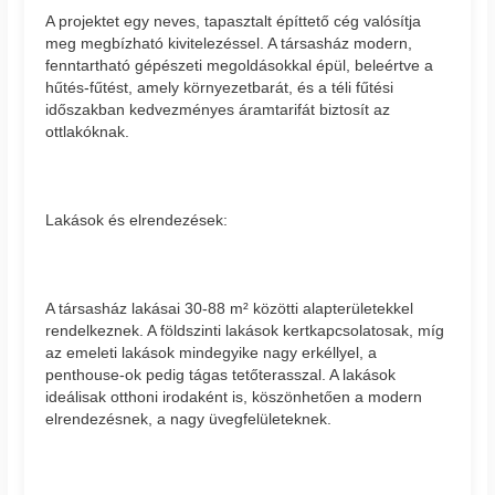
A projektet egy neves, tapasztalt építtető cég valósítja
meg megbízható kivitelezéssel. A társasház modern,
fenntartható gépészeti megoldásokkal épül, beleértve a
hűtés-fűtést, amely környezetbarát, és a téli fűtési
időszakban kedvezményes áramtarifát biztosít az
ottlakóknak.
Lakások és elrendezések:
A társasház lakásai 30-88 m² közötti alapterületekkel
rendelkeznek. A földszinti lakások kertkapcsolatosak, míg
az emeleti lakások mindegyike nagy erkéllyel, a
penthouse-ok pedig tágas tetőterasszal. A lakások
ideálisak otthoni irodaként is, köszönhetően a modern
elrendezésnek, a nagy üvegfelületeknek.