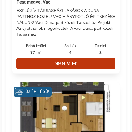
Pest megye, Vác
EXKLÚZÍV TÁRSASHÁZI LAKÁSOK A DUNA
PARTHOZ KÖZEL! VÁC HIÁNYPÓTLÓ ÉPÍTKEZÉSE
NÁLUNK! Váci Duna-part közeli Társasház Projekt –
Az új otthonok megérkeztek! A váci Duna-part közeli
Társasház...
Belső terület
Szobák
Emelet
77 m²
4
2
99.9 M Ft
ÚJ ÉPÍTÉSŰ!