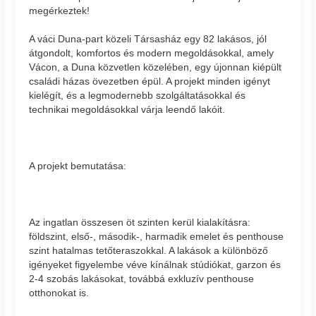
megérkeztek!
A váci Duna-part közeli Társasház egy 82 lakásos, jól
átgondolt, komfortos és modern megoldásokkal, amely
Vácon, a Duna közvetlen közelében, egy újonnan kiépült
családi házas övezetben épül. A projekt minden igényt
kielégít, és a legmodernebb szolgáltatásokkal és
technikai megoldásokkal várja leendő lakóit.
A projekt bemutatása:
Az ingatlan összesen öt szinten kerül kialakításra:
földszint, első-, második-, harmadik emelet és penthouse
szint hatalmas tetőteraszokkal. A lakások a különböző
igényeket figyelembe véve kínálnak stúdiókat, garzon és
2-4 szobás lakásokat, továbbá exkluzív penthouse
otthonokat is.