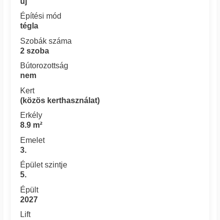
új
Építési mód
tégla
Szobák száma
2 szoba
Bútorozottság
nem
Kert
(közös kerthasználat)
Erkély
8.9 m²
Emelet
3.
Épület szintje
5.
Épült
2027
Lift