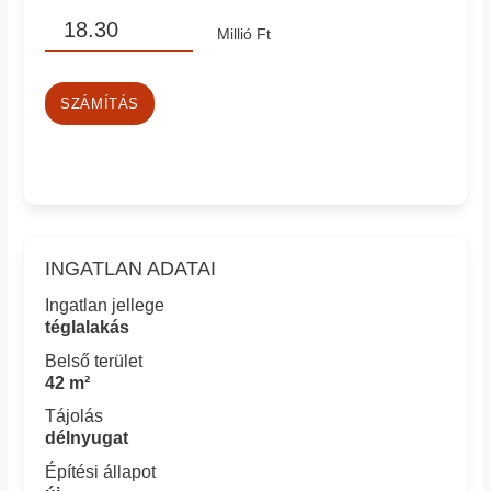
Millió Ft
SZÁMÍTÁS
INGATLAN ADATAI
Ingatlan jellege
téglalakás
Belső terület
42 m²
Tájolás
délnyugat
Építési állapot