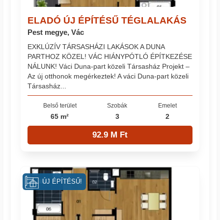
ELADÓ ÚJ ÉPÍTÉSŰ TÉGLALAKÁS
Pest megye, Vác
EXKLÚZÍV TÁRSASHÁZI LAKÁSOK A DUNA
PARTHOZ KÖZEL! VÁC HIÁNYPÓTLÓ ÉPÍTKEZÉSE
NÁLUNK! Váci Duna-part közeli Társasház Projekt –
Az új otthonok megérkeztek! A váci Duna-part közeli
Társasház...
Belső terület
Szobák
Emelet
65 m²
3
2
92.9 M Ft
ÚJ ÉPÍTÉSŰ!