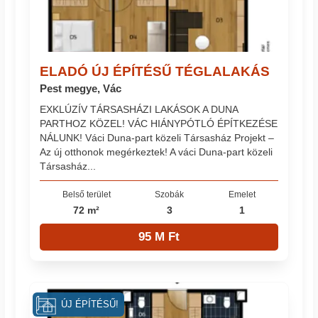
ELADÓ ÚJ ÉPÍTÉSŰ TÉGLALAKÁS
Pest megye, Vác
EXKLÚZÍV TÁRSASHÁZI LAKÁSOK A DUNA
PARTHOZ KÖZEL! VÁC HIÁNYPÓTLÓ ÉPÍTKEZÉSE
NÁLUNK! Váci Duna-part közeli Társasház Projekt –
Az új otthonok megérkeztek! A váci Duna-part közeli
Társasház...
Belső terület
Szobák
Emelet
72 m²
3
1
95 M Ft
ÚJ ÉPÍTÉSŰ!