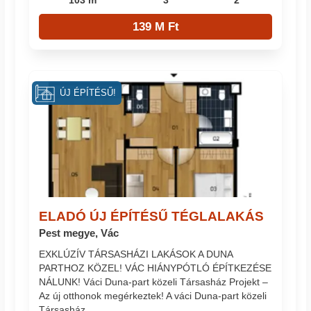
103 m²
3
2
139 M Ft
ÚJ ÉPÍTÉSŰ!
ELADÓ ÚJ ÉPÍTÉSŰ TÉGLALAKÁS
Pest megye, Vác
EXKLÚZÍV TÁRSASHÁZI LAKÁSOK A DUNA
PARTHOZ KÖZEL! VÁC HIÁNYPÓTLÓ ÉPÍTKEZÉSE
NÁLUNK! Váci Duna-part közeli Társasház Projekt –
Az új otthonok megérkeztek! A váci Duna-part közeli
Társasház...