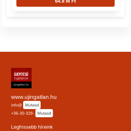
64.8 M Ft
www.ujingatlan.hu
info@
Mutasd
+36-30-328-
Mutasd
Legfrissebb híreink