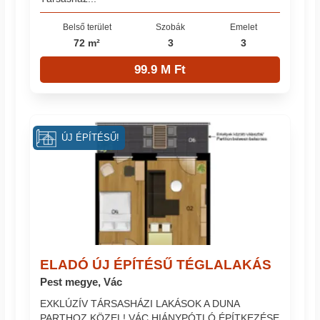
Belső terület
Szobák
Emelet
72 m²
3
3
99.9 M Ft
ÚJ ÉPÍTÉSŰ!
ELADÓ ÚJ ÉPÍTÉSŰ TÉGLALAKÁS
Pest megye, Vác
EXKLÚZÍV TÁRSASHÁZI LAKÁSOK A DUNA
PARTHOZ KÖZEL! VÁC HIÁNYPÓTLÓ ÉPÍTKEZÉSE