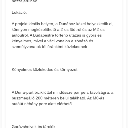
hozzájárulnak.
Lokáció:
A projekt ideális helyen, a Dunához közel helyezkedik el,
könnyen megközelíthető a 2-es főútról és az M2-es
autóútról. A Budapestre történő utazás is gyors és
kényelmes, mivel a váci vonalon a zónázó és
személyvonatok fél óránként közlekednek.
Kényelmes közlekedés és környezet:
A Duna-part bicikliúttal mindössze pár perc távolságra, a
buszmegálló 200 méteren belül található. Az M0-ás
autóút néhány perc alatt elérhető.
Garázshelyek és tárolók: