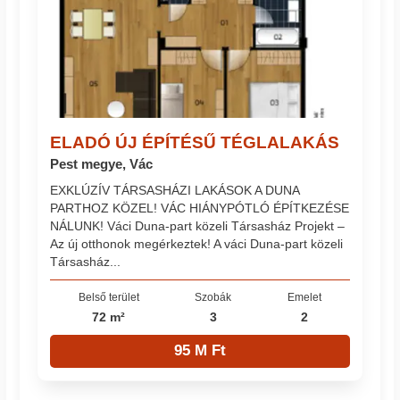
ELADÓ ÚJ ÉPÍTÉSŰ TÉGLALAKÁS
Pest megye, Vác
EXKLÚZÍV TÁRSASHÁZI LAKÁSOK A DUNA
PARTHOZ KÖZEL! VÁC HIÁNYPÓTLÓ ÉPÍTKEZÉSE
NÁLUNK! Váci Duna-part közeli Társasház Projekt –
Az új otthonok megérkeztek! A váci Duna-part közeli
Társasház...
Belső terület
Szobák
Emelet
72 m²
3
2
95 M Ft