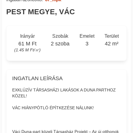
PEST MEGYE, VÁC
Irányár
Szobák
Emelet
Terület
61 M Ft
2 szoba
3
42 m²
(1.45 M Ft/㎡)
INGATLAN LEÍRÁSA
EXKLÚZÍV TÁRSASHÁZI LAKÁSOK A DUNA PARTHOZ
KÖZEL!
VÁC HIÁNYPÓTLÓ ÉPÍTKEZÉSE NÁLUNK!
Váci Duna-part közeli Társasház Projekt – Az új otthonok