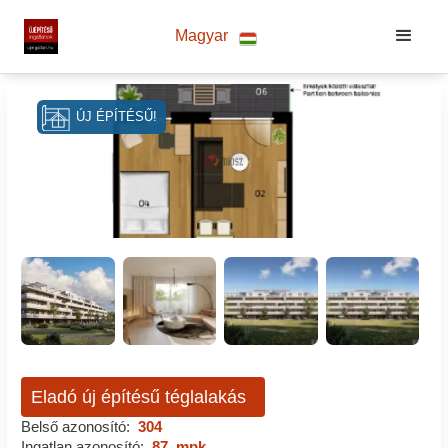
Magyar
ÚJ ÉPÍTÉSŰ!
Eladó új építésű téglalakás
Belső azonosító:
304
Ingatlan azonosító:
87_mpk