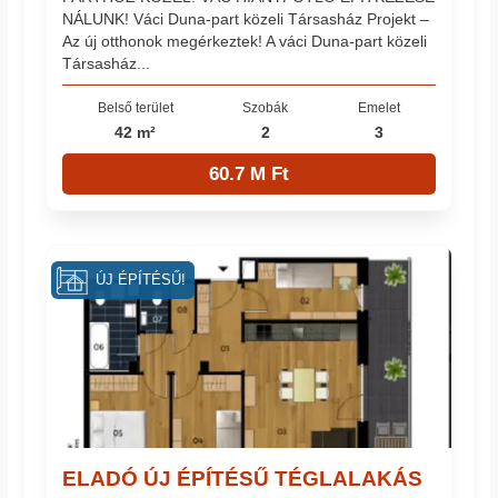
NÁLUNK! Váci Duna-part közeli Társasház Projekt –
Az új otthonok megérkeztek! A váci Duna-part közeli
Társasház...
Belső terület
Szobák
Emelet
42 m²
2
3
60.7 M Ft
ÚJ ÉPÍTÉSŰ!
ELADÓ ÚJ ÉPÍTÉSŰ TÉGLALAKÁS