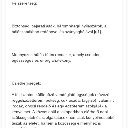
Felszereltség:
Biztonsági bejárati ajtók, háromrétegű nyílászárók, a
hálószobákban redőnnyel és szúnyoghálóval.[u1]
Mennyezeti hűtés-fűtés rendszer, amely csendes,
egészséges és energiahatékony.
Üzlethelyiségek:
A földszinten különböző vendéglátó egységek (kávézó,
reggeliző/étterem, pékség, cukrászda, fagyizó), valamint
irodák, orvosi rendelő és egy edzőterem szolgálják a
kényelmet. A közvetlenül a lakóparkban elérhető napi
szükségletek és szolgáltatások nemcsak kényelmesebbé
teszik az életet, hanem a közösségi élményhez is