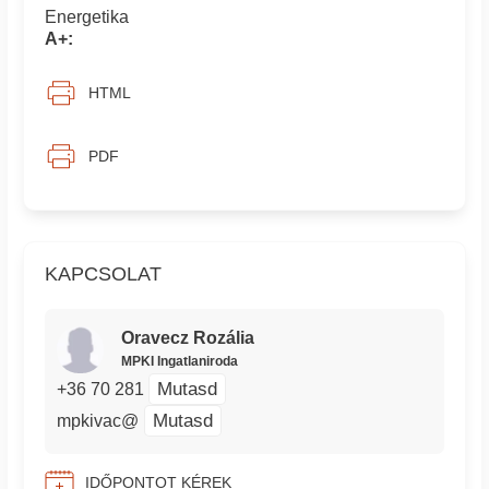
Energetika
A+:
HTML
PDF
KAPCSOLAT
Oravecz Rozália
MPKI Ingatlaniroda
Mutasd
+36 70 281
Mutasd
mpkivac@
IDŐPONTOT KÉREK