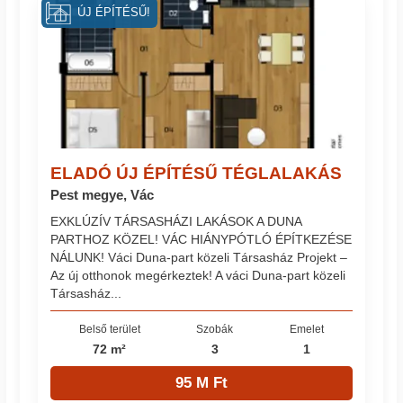
ÚJ ÉPÍTÉSŰ!
ELADÓ ÚJ ÉPÍTÉSŰ TÉGLALAKÁS
Pest megye, Vác
EXKLÚZÍV TÁRSASHÁZI LAKÁSOK A DUNA
PARTHOZ KÖZEL! VÁC HIÁNYPÓTLÓ ÉPÍTKEZÉSE
NÁLUNK! Váci Duna-part közeli Társasház Projekt –
Az új otthonok megérkeztek! A váci Duna-part közeli
Társasház...
Belső terület
Szobák
Emelet
72 m²
3
1
95 M Ft