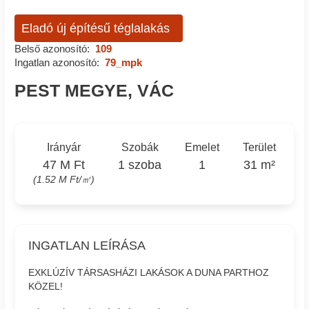
Eladó új építésű téglalakás
Belső azonosító:
109
Ingatlan azonosító:
79_mpk
PEST MEGYE, VÁC
Irányár
Szobák
Emelet
Terület
47 M Ft
1 szoba
1
31 m²
(1.52 M Ft/㎡)
INGATLAN LEÍRÁSA
EXKLÚZÍV TÁRSASHÁZI LAKÁSOK A DUNA PARTHOZ
KÖZEL!