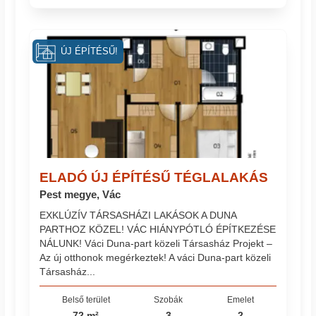
ÚJ ÉPÍTÉSŰ!
ELADÓ ÚJ ÉPÍTÉSŰ TÉGLALAKÁS
Pest megye, Vác
EXKLÚZÍV TÁRSASHÁZI LAKÁSOK A DUNA
PARTHOZ KÖZEL! VÁC HIÁNYPÓTLÓ ÉPÍTKEZÉSE
NÁLUNK! Váci Duna-part közeli Társasház Projekt –
Az új otthonok megérkeztek! A váci Duna-part közeli
Társasház...
Belső terület
Szobák
Emelet
72 m²
3
2