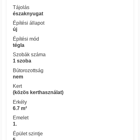
Tájolás
északnyugat
Építési állapot
új
Építési mód
tégla
Szobák száma
1 szoba
Bútorozottság
nem
Kert
(közös kerthasználat)
Erkély
6.7 m²
Emelet
1.
Épület szintje
5.