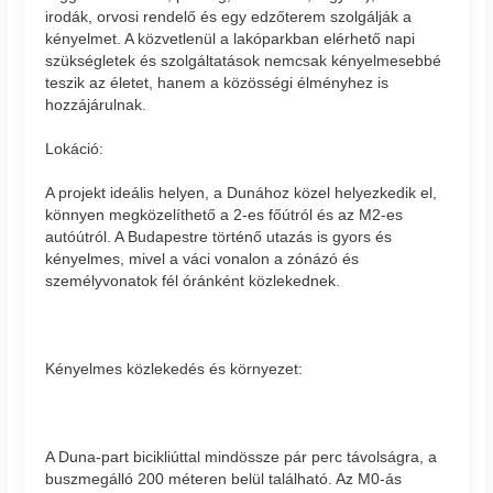
irodák, orvosi rendelő és egy edzőterem szolgálják a
kényelmet. A közvetlenül a lakóparkban elérhető napi
szükségletek és szolgáltatások nemcsak kényelmesebbé
teszik az életet, hanem a közösségi élményhez is
hozzájárulnak.
Lokáció:
A projekt ideális helyen, a Dunához közel helyezkedik el,
könnyen megközelíthető a 2-es főútról és az M2-es
autóútról. A Budapestre történő utazás is gyors és
kényelmes, mivel a váci vonalon a zónázó és
személyvonatok fél óránként közlekednek.
Kényelmes közlekedés és környezet:
A Duna-part bicikliúttal mindössze pár perc távolságra, a
buszmegálló 200 méteren belül található. Az M0-ás