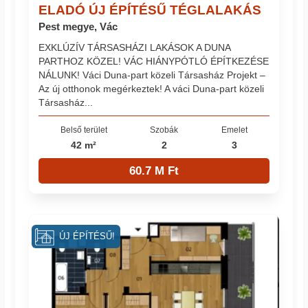
ELADÓ ÚJ ÉPÍTÉSŰ TÉGLALAKÁS
Pest megye, Vác
EXKLÚZÍV TÁRSASHÁZI LAKÁSOK A DUNA
PARTHOZ KÖZEL! VÁC HIÁNYPÓTLÓ ÉPÍTKEZÉSE
NÁLUNK! Váci Duna-part közeli Társasház Projekt –
Az új otthonok megérkeztek! A váci Duna-part közeli
Társasház...
Belső terület
Szobák
Emelet
42 m²
2
3
60.7 M Ft
ÚJ ÉPÍTÉSŰ!