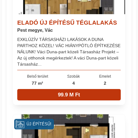
ELADÓ ÚJ ÉPÍTÉSŰ TÉGLALAKÁS
Pest megye, Vác
EXKLÚZÍV TÁRSASHÁZI LAKÁSOK A DUNA
PARTHOZ KÖZEL! VÁC HIÁNYPÓTLÓ ÉPÍTKEZÉSE
NÁLUNK! Váci Duna-part közeli Társasház Projekt –
Az új otthonok megérkeztek! A váci Duna-part közeli
Társasház...
Belső terület
Szobák
Emelet
77 m²
4
2
99.9 M Ft
ÚJ ÉPÍTÉSŰ!