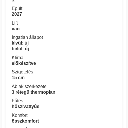
Épült
2027
Lift
van
Ingatlan állapot
kívül: új
belül: új
Klíma
előkészítve
Szigetelés
15 cm
Ablak szerkezete
3 rétegű thermoplan
Fűtés
hőszivattyús
Komfort
összkomfort