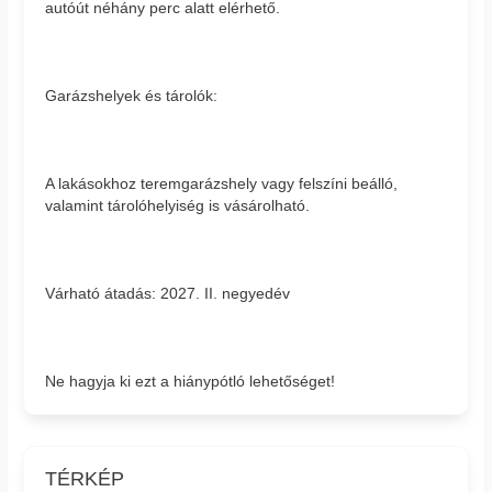
autóút néhány perc alatt elérhető.
Garázshelyek és tárolók:
A lakásokhoz teremgarázshely vagy felszíni beálló,
valamint tárolóhelyiség is vásárolható.
Várható átadás: 2027. II. negyedév
Ne hagyja ki ezt a hiánypótló lehetőséget!
TÉRKÉP