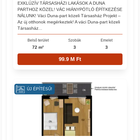
EXKLÚZÍV TÁRSASHÁZI LAKÁSOK A DUNA
PARTHOZ KÖZEL! VÁC HIÁNYPÓTLÓ ÉPÍTKEZÉSE
NÁLUNK! Váci Duna-part közeli Társasház Projekt –
Az új otthonok megérkeztek! A váci Duna-part közeli
Társasház...
Belső terület
Szobák
Emelet
72 m²
3
3
99.9 M Ft
ÚJ ÉPÍTÉSŰ!