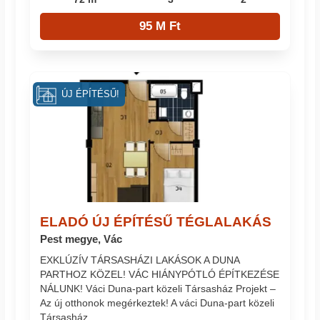
95 M Ft
ÚJ ÉPÍTÉSŰ!
ELADÓ ÚJ ÉPÍTÉSŰ TÉGLALAKÁS
Pest megye, Vác
EXKLÚZÍV TÁRSASHÁZI LAKÁSOK A DUNA
PARTHOZ KÖZEL! VÁC HIÁNYPÓTLÓ ÉPÍTKEZÉSE
NÁLUNK! Váci Duna-part közeli Társasház Projekt –
Az új otthonok megérkeztek! A váci Duna-part közeli
Társasház...