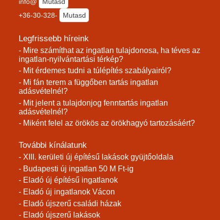
info@
Mutasd
+36-30-328-
Mutasd
Legfrissebb híreink
- Mire számíthat az ingatlan tulajdonosa, ha téves az
ingatlan-nyilvántartási térkép?
- Mit érdemes tudni a túlépítés szabályairól?
- Mi fán terem a függőben tartás ingatlan
adásvételnél?
- Mit jelent a tulajdonjog fenntartás ingatlan
adásvételnél?
- Miként felel az örökös az örökhagyó tartozásáért?
További kínálatunk
- XIII. kerületi új építésű lakások gyüjtőoldala
- Budapesti új ingatlan 50 M Ft-ig
- Eladó új építésű ingatlanok
- Eladó új ingatlanok Vácon
- Eladó újszerű családi házak
- Eladó újszerű lakások