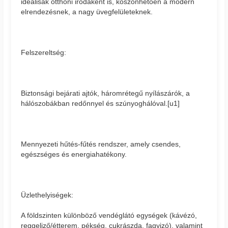
ideálisak otthoni irodaként is, köszönhetően a modern
elrendezésnek, a nagy üvegfelületeknek.
Felszereltség:
Biztonsági bejárati ajtók, háromrétegű nyílászárók, a
hálószobákban redőnnyel és szúnyoghálóval.[u1]
Mennyezeti hűtés-fűtés rendszer, amely csendes,
egészséges és energiahatékony.
Üzlethelyiségek:
A földszinten különböző vendéglátó egységek (kávézó,
reggeliző/étterem, pékség, cukrászda, fagyizó), valamint