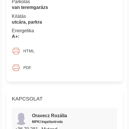
Parkolás
van teremgarázs
Kilátás
utcára, parkra
Energetika
A+:
HTML
PDF
KAPCSOLAT
Oravecz Rozália
MPKI Ingatlaniroda