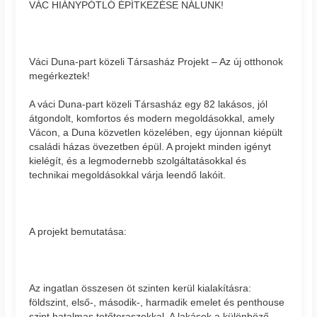
VÁC HIÁNYPÓTLÓ ÉPÍTKEZÉSE NÁLUNK!
Váci Duna-part közeli Társasház Projekt – Az új otthonok
megérkeztek!
A váci Duna-part közeli Társasház egy 82 lakásos, jól
átgondolt, komfortos és modern megoldásokkal, amely
Vácon, a Duna közvetlen közelében, egy újonnan kiépült
családi házas övezetben épül. A projekt minden igényt
kielégít, és a legmodernebb szolgáltatásokkal és
technikai megoldásokkal várja leendő lakóit.
A projekt bemutatása:
Az ingatlan összesen öt szinten kerül kialakításra:
földszint, első-, második-, harmadik emelet és penthouse
szint hatalmas tetőteraszokkal. A lakások a különböző