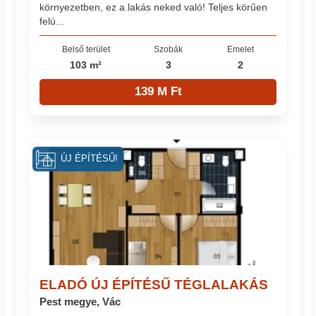
környezetben, ez a lakás neked való! Teljes körűen
felú...
Belső terület
Szobák
Emelet
103 m²
3
2
139 M Ft
ÚJ ÉPÍTÉSŰ!
ELADÓ ÚJ ÉPÍTÉSŰ TÉGLALAKÁS
Pest megye, Vác