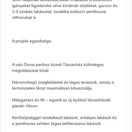
igényeket figyelembe véve kínálnak stúdiókat, garzon és
2-4 szobás lakásokat, továbbá exkluzív penthouse
otthonokat is.
A projekt egyedisége:
A váci Duna-parthoz közeli Társasház különleges
megoldásokat kínál:
Háromrétegű üvegfelületek és tágas teraszok, amely a
természetes fényt maximálisan kihasználja.
Mélygarázs és lift – egyedi az új építésű társasházak
piacán Vácon.
Kerthelyiséggel rendelkező lakások, erkélyes lakások és
a penthouse szinten tágas tetőteraszos lakások