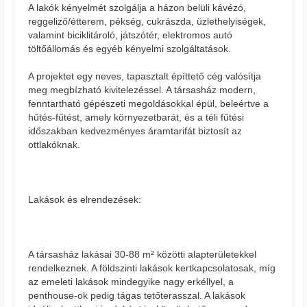
A lakók kényelmét szolgálja a házon belüli kávézó,
reggeliző/étterem, pékség, cukrászda, üzlethelyiségek,
valamint biciklitároló, játszótér, elektromos autó
töltőállomás és egyéb kényelmi szolgáltatások.
A projektet egy neves, tapasztalt építtető cég valósítja
meg megbízható kivitelezéssel. A társasház modern,
fenntartható gépészeti megoldásokkal épül, beleértve a
hűtés-fűtést, amely környezetbarát, és a téli fűtési
időszakban kedvezményes áramtarifát biztosít az
ottlakóknak.
Lakások és elrendezések:
A társasház lakásai 30-88 m² közötti alapterületekkel
rendelkeznek. A földszinti lakások kertkapcsolatosak, míg
az emeleti lakások mindegyike nagy erkéllyel, a
penthouse-ok pedig tágas tetőterasszal. A lakások