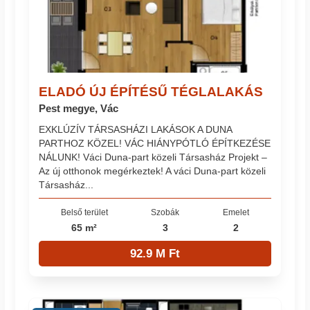
ELADÓ ÚJ ÉPÍTÉSŰ TÉGLALAKÁS
Pest megye, Vác
EXKLÚZÍV TÁRSASHÁZI LAKÁSOK A DUNA
PARTHOZ KÖZEL! VÁC HIÁNYPÓTLÓ ÉPÍTKEZÉSE
NÁLUNK! Váci Duna-part közeli Társasház Projekt –
Az új otthonok megérkeztek! A váci Duna-part közeli
Társasház...
Belső terület
Szobák
Emelet
65 m²
3
2
92.9 M Ft