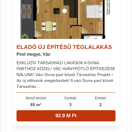
ELADÓ ÚJ ÉPÍTÉSŰ TÉGLALAKÁS
Pest megye, Vác
EXKLÚZÍV TÁRSASHÁZI LAKÁSOK A DUNA
PARTHOZ KÖZEL! VÁC HIÁNYPÓTLÓ ÉPÍTKEZÉSE
NÁLUNK! Váci Duna-part közeli Társasház Projekt –
Az új otthonok megérkeztek! A váci Duna-part közeli
Társasház...
Belső terület
Szobák
Emelet
65 m²
3
2
92.9 M Ft