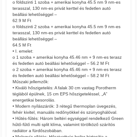
o földszinti 1 szoba + amerikai konyha 45.5 nm 9 nm-es
terasszal, 130 nm-es privát kerttel és fedetlen autó
beállási lehetőséggel –
62.9 M Ft
o földszinti 2 szoba + amerikai konyha 45.5 nm 9 nm-es
terasszal, 130 nm-es privát kerttel és fedetlen autó
beállási lehetőséggel –
64.5 M Ft
• I. emelet:
o 1 szoba + amerikai konyha 45.46 nm + 9 nm-es terasz
és fedetlen autó beállási lehetőséggel – 56.2 M Ft
o 2 szoba + amerikai konyha 45.46 nm + 9 nm-es terasz
és fedetlen autó beállási lehetőséggel – 58.2 M Ft
Műszaki jellemzők:
• Kiváló hőszigetelés: A falak 30 cm vastag Porotherm
téglából épülnek, 15 cm EPS hőszigeteléssel, „A”
energetikai besorolás.
• Modern nyílászárók: 3 rétegű thermoplan üvegezés,
fehér kivitel, manuális redőnyökkel és szúnyoghálóval.
• Hűtés-fűtés: Három beltéri egységgel rendelkező Green
hűtő-fűtő multi split klíma, valamint törölköző szárítós
radiátor a fürdőszobában.
• Melegvíz ellátás: Hőszivattyús bojler biztosítja a