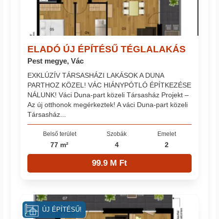
ELADÓ ÚJ ÉPÍTÉSŰ TÉGLALAKÁS
Pest megye, Vác
EXKLÚZÍV TÁRSASHÁZI LAKÁSOK A DUNA
PARTHOZ KÖZEL! VÁC HIÁNYPÓTLÓ ÉPÍTKEZÉSE
NÁLUNK! Váci Duna-part közeli Társasház Projekt –
Az új otthonok megérkeztek! A váci Duna-part közeli
Társasház...
Belső terület
Szobák
Emelet
77 m²
4
2
99.9 M Ft
ÚJ ÉPÍTÉSŰ!