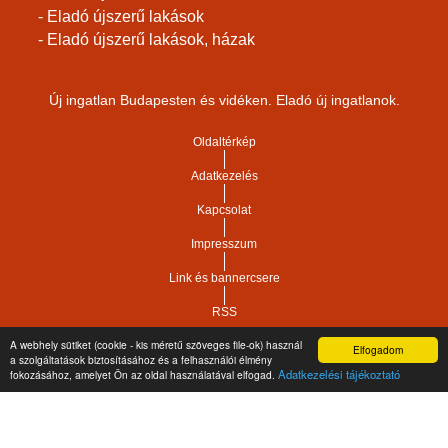
- Eladó újszerű lakások
- Eladó újszerű lakások, házak
Új ingatlan Budapesten és vidéken. Eladó új ingatlanok.
Oldaltérkép
Adatkezelés
Kapcsolat
Impresszum
Link és bannercsere
RSS
A webhely sütiket (cookie - kis méretű szöveges file-ok) használ
Elfogadom
Vár-Köz Kft. - Ingatlan nyilvántartó, ügyviteli és
a szolgáltatások biztosításához és a felhasználói élmény
Copyright © 2021.
Adatkezelési tájékoztató
fokozásához, amelyet Ön az oldal használatával elfogad.
adminisztrációs szoftver