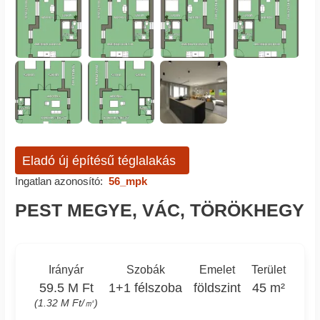
Eladó új építésű téglalakás
Ingatlan azonosító:
56_mpk
PEST MEGYE, VÁC, TÖRÖKHEGY
Irányár
Szobák
Emelet
Terület
59.5 M Ft
1+1 félszoba
földszint
45 m²
(1.32 M Ft/㎡)