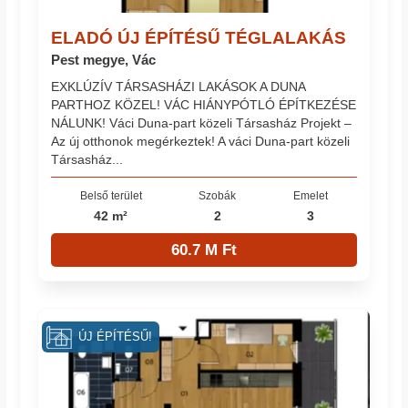
ELADÓ ÚJ ÉPÍTÉSŰ TÉGLALAKÁS
Pest megye, Vác
EXKLÚZÍV TÁRSASHÁZI LAKÁSOK A DUNA
PARTHOZ KÖZEL! VÁC HIÁNYPÓTLÓ ÉPÍTKEZÉSE
NÁLUNK! Váci Duna-part közeli Társasház Projekt –
Az új otthonok megérkeztek! A váci Duna-part közeli
Társasház...
Belső terület
Szobák
Emelet
42 m²
2
3
60.7 M Ft
ÚJ ÉPÍTÉSŰ!