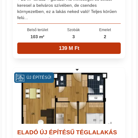
keresel a belváros szívében, de csendes
környezetben, ez a lakás neked való! Teljes körűen
felú...
Belső terület
Szobák
Emelet
103 m²
3
2
139 M Ft
ÚJ ÉPÍTÉSŰ!
ELADÓ ÚJ ÉPÍTÉSŰ TÉGLALAKÁS