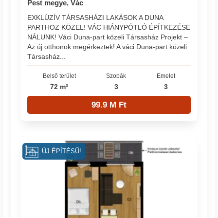
Pest megye, Vác
EXKLÚZÍV TÁRSASHÁZI LAKÁSOK A DUNA
PARTHOZ KÖZEL! VÁC HIÁNYPÓTLÓ ÉPÍTKEZÉSE
NÁLUNK! Váci Duna-part közeli Társasház Projekt –
Az új otthonok megérkeztek! A váci Duna-part közeli
Társasház...
Belső terület
Szobák
Emelet
72 m²
3
3
99.9 M Ft
ÚJ ÉPÍTÉSŰ!