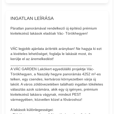
INGATLAN LEÍRÁSA
Páratlan panorámával rendelkező új építésű prémium
kivitelezésű lakások eladóak Vác- Törökhegyen!
VÁC legjobb ajánlata ár/érték arányban! Ne hagyja ki ezt
a kivételes lehetőséget, foglalja le lakását most, és
kerülje el az áremelkedést!
________________________________________
A VÁC GARDEN Lakókert egyedülálló projektje Vác-
Törökhegyen, a Naszály hegyre panorámás 4252 m²-es
telken, egy csendes, kertvárosi környezetben várja új
lakóit. A város zöldövezetében található ingatlan tökéletes
választás azok számára, akik egy új igényes, prémium
kivitelezésű lakásra vágynak, mindezt PEST
vármegyében, közvetlen közel a fővároshoz!
A lakások különlegességei: