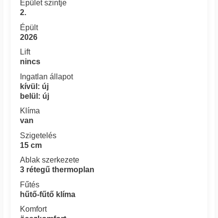
Épület szintje
2.
Épült
2026
Lift
nincs
Ingatlan állapot
kívül: új
belül: új
Klíma
van
Szigetelés
15 cm
Ablak szerkezete
3 rétegű thermoplan
Fűtés
hűtő-fűtő klíma
Komfort