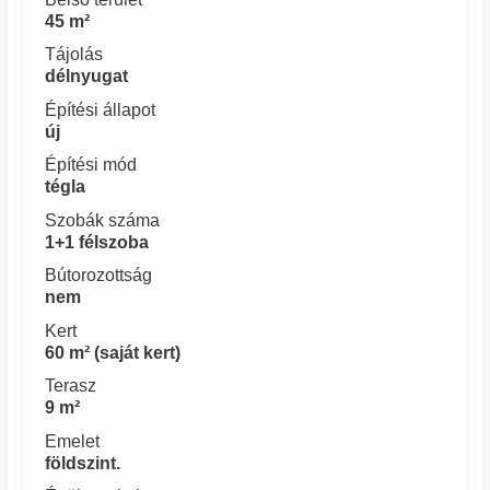
45 m²
Tájolás
délnyugat
Építési állapot
új
Építési mód
tégla
Szobák száma
1+1 félszoba
Bútorozottság
nem
Kert
60 m² (saját kert)
Terasz
9 m²
Emelet
földszint.