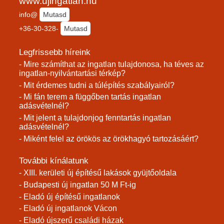
www.ujingatlan.hu
info@
Mutasd
+36-30-328-
Mutasd
Legfrissebb híreink
- Mire számíthat az ingatlan tulajdonosa, ha téves az
ingatlan-nyilvántartási térkép?
- Mit érdemes tudni a túlépítés szabályairól?
- Mi fán terem a függőben tartás ingatlan
adásvételnél?
- Mit jelent a tulajdonjog fenntartás ingatlan
adásvételnél?
- Miként felel az örökös az örökhagyó tartozásáért?
További kínálatunk
- XIII. kerületi új építésű lakások gyüjtőoldala
- Budapesti új ingatlan 50 M Ft-ig
- Eladó új építésű ingatlanok
- Eladó új ingatlanok Vácon
- Eladó újszerű családi házak