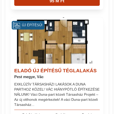
95 M Ft
ÚJ ÉPÍTÉSŰ!
ELADÓ ÚJ ÉPÍTÉSŰ TÉGLALAKÁS
Pest megye, Vác
EXKLÚZÍV TÁRSASHÁZI LAKÁSOK A DUNA
PARTHOZ KÖZEL! VÁC HIÁNYPÓTLÓ ÉPÍTKEZÉSE
NÁLUNK! Váci Duna-part közeli Társasház Projekt –
Az új otthonok megérkeztek! A váci Duna-part közeli
Társasház...