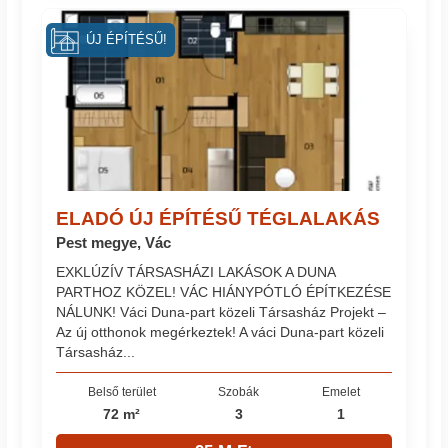
ÚJ ÉPÍTÉSŰ!
ELADÓ ÚJ ÉPÍTÉSŰ TÉGLALAKÁS
Pest megye, Vác
EXKLÚZÍV TÁRSASHÁZI LAKÁSOK A DUNA
PARTHOZ KÖZEL! VÁC HIÁNYPÓTLÓ ÉPÍTKEZÉSE
NÁLUNK! Váci Duna-part közeli Társasház Projekt –
Az új otthonok megérkeztek! A váci Duna-part közeli
Társasház...
Belső terület
Szobák
Emelet
72 m²
3
1