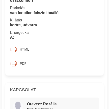
összkomfort
Parkolás
van fedetlen felszíni beálló
Kilátás
kertre, udvarra
Energetika
A:
HTML
PDF
KAPCSOLAT
Oravecz Rozália