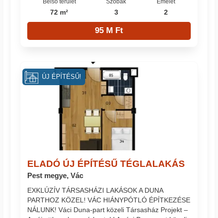
Belső terület
Szobák
Emelet
72 m²
3
2
95 M Ft
ÚJ ÉPÍTÉSŰ!
ELADÓ ÚJ ÉPÍTÉSŰ TÉGLALAKÁS
Pest megye, Vác
EXKLÚZÍV TÁRSASHÁZI LAKÁSOK A DUNA
PARTHOZ KÖZEL! VÁC HIÁNYPÓTLÓ ÉPÍTKEZÉSE
NÁLUNK! Váci Duna-part közeli Társasház Projekt –