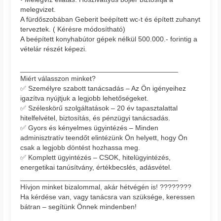
melegvizet.
A fürdőszobában Geberit beépített wc-t és épített zuhanyt
terveztek. ( Kérésre módosítható)
A beépített konyhabútor gépek nélkül 500.000.- forintig a
vételár részét képezi.
________________________________________
Miért válasszon minket?
✅ Személyre szabott tanácsadás – Az Ön igényeihez
igazítva nyújtjuk a legjobb lehetőségeket.
✅ Széleskörű szolgáltatások – 20 év tapasztalattal
hitelfelvétel, biztosítás, és pénzügyi tanácsadás.
✅ Gyors és kényelmes ügyintézés – Minden
adminisztratív teendőt elintézünk Ön helyett, hogy Ön
csak a legjobb döntést hozhassa meg.
✅ Komplett ügyintézés – CSOK, hitelügyintézés,
energetikai tanúsítvány, értékbecslés, adásvétel.
________________________________________
Hívjon minket bizalommal, akár hétvégén is! ????????
Ha kérdése van, vagy tanácsra van szüksége, keressen
bátran – segítünk Önnek mindenben!