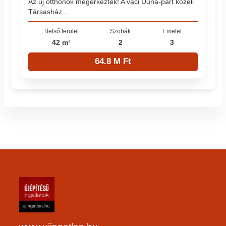
Az új otthonok megérkeztek! A váci Duna-part közeli
Társasház...
Belső terület
Szobák
Emelet
42 m²
2
3
64.8 M Ft