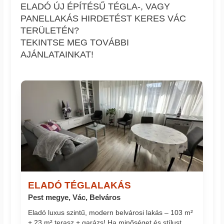
ELADÓ ÚJ ÉPÍTÉSŰ TÉGLA-, VAGY
PANELLAKÁS HIRDETÉST KERES VÁC
TERÜLETÉN?
TEKINTSE MEG TOVÁBBI
AJÁNLATAINKAT!
ELADÓ TÉGLALAKÁS
Pest megye, Vác, Belváros
Eladó luxus szintű, modern belvárosi lakás – 103 m²
+ 23 m² terasz + garázs! Ha minőséget és stílust