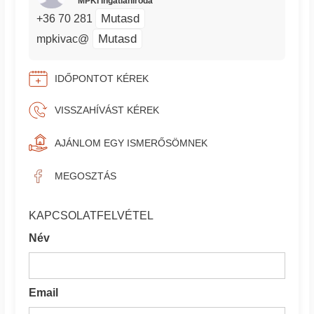
MPKI Ingatlaniroda
Mutasd
+36 70 281
Mutasd
mpkivac@
IDŐPONTOT KÉREK
VISSZAHÍVÁST KÉREK
AJÁNLOM EGY ISMERŐSÖMNEK
MEGOSZTÁS
KAPCSOLATFELVÉTEL
Név
Email