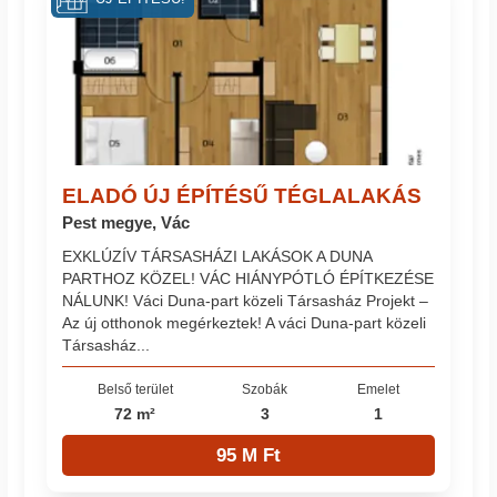
ELADÓ ÚJ ÉPÍTÉSŰ TÉGLALAKÁS
Pest megye, Vác
EXKLÚZÍV TÁRSASHÁZI LAKÁSOK A DUNA
PARTHOZ KÖZEL! VÁC HIÁNYPÓTLÓ ÉPÍTKEZÉSE
NÁLUNK! Váci Duna-part közeli Társasház Projekt –
Az új otthonok megérkeztek! A váci Duna-part közeli
Társasház...
Belső terület
Szobák
Emelet
72 m²
3
1
95 M Ft