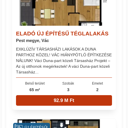
ELADÓ ÚJ ÉPÍTÉSŰ TÉGLALAKÁS
Pest megye, Vác
EXKLÚZÍV TÁRSASHÁZI LAKÁSOK A DUNA
PARTHOZ KÖZEL! VÁC HIÁNYPÓTLÓ ÉPÍTKEZÉSE
NÁLUNK! Váci Duna-part közeli Társasház Projekt –
Az új otthonok megérkeztek! A váci Duna-part közeli
Társasház...
Belső terület
Szobák
Emelet
65 m²
3
2
92.9 M Ft
ÚJ ÉPÍTÉSŰ!