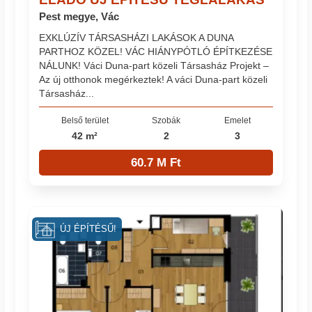
Pest megye, Vác
EXKLÚZÍV TÁRSASHÁZI LAKÁSOK A DUNA
PARTHOZ KÖZEL! VÁC HIÁNYPÓTLÓ ÉPÍTKEZÉSE
NÁLUNK! Váci Duna-part közeli Társasház Projekt –
Az új otthonok megérkeztek! A váci Duna-part közeli
Társasház...
Belső terület
Szobák
Emelet
42 m²
2
3
60.7 M Ft
ÚJ ÉPÍTÉSŰ!