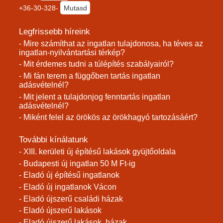
+36-30-328-
Mutasd
Legfrissebb híreink
- Mire számíthat az ingatlan tulajdonosa, ha téves az
ingatlan-nyilvántartási térkép?
- Mit érdemes tudni a túlépítés szabályairól?
- Mi fán terem a függőben tartás ingatlan
adásvételnél?
- Mit jelent a tulajdonjog fenntartás ingatlan
adásvételnél?
- Miként felel az örökös az örökhagyó tartozásáért?
További kínálatunk
- XIII. kerületi új építésű lakások gyüjtőoldala
- Budapesti új ingatlan 50 M Ft-ig
- Eladó új építésű ingatlanok
- Eladó új ingatlanok Vácon
- Eladó újszerű családi házak
- Eladó újszerű lakások
- Eladó újszerű lakások, házak