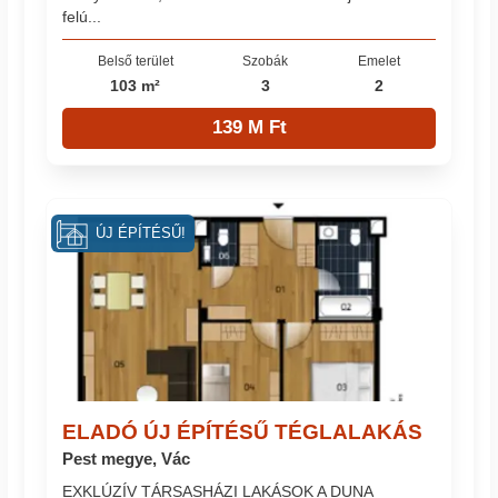
felú...
Belső terület
Szobák
Emelet
103 m²
3
2
139 M Ft
ÚJ ÉPÍTÉSŰ!
ELADÓ ÚJ ÉPÍTÉSŰ TÉGLALAKÁS
Pest megye, Vác
EXKLÚZÍV TÁRSASHÁZI LAKÁSOK A DUNA