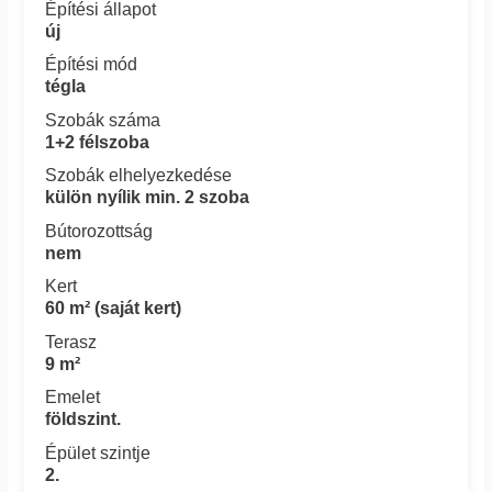
Építési állapot
új
Építési mód
tégla
Szobák száma
1+2 félszoba
Szobák elhelyezkedése
külön nyílik min. 2 szoba
Bútorozottság
nem
Kert
60 m² (saját kert)
Terasz
9 m²
Emelet
földszint.
Épület szintje
2.