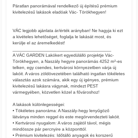
Páratlan panorámával rendelkező új építésű prémium
kivitelezésű lakások eladóak Vác- Törökhegyen!
VÁC legjobb ajánlata ár/érték arányban! Ne hagyja ki ezt
a kivételes lehetőséget, foglalja le lakását most, és
kerülje el az áremelkedést!
________________________________________
A VÁC GARDEN Lakókert egyedülálló projektje Vác-
Törökhegyen, a Naszály hegyre panorámás 4252 m²-es
telken, egy csendes, kertvárosi környezetben várja új
lakóit. A város zöldövezetében található ingatlan tökéletes
választás azok számára, akik egy új igényes, prémium
kivitelezésű lakásra vágynak, mindezt PEST
vármegyében, közvetlen közel a fővároshoz!
A lakások különlegességei:
• Tökéletes panoráma: A Naszály-hegy lenyűgöző
látványa minden reggel és este megörvendezteti lakóit.
• Kertvárosi nyugalom: A város zajától távol, mégis
mindössze pár percnyire a központtól.
• Prémium kivitelezés: Időtálló anyagok és korszerű