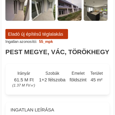
Eladó új építésű téglalakás
Ingatlan azonosító:
55_mpk
PEST MEGYE, VÁC, TÖRÖKHEGY
Irányár
Szobák
Emelet
Terület
61.5 M Ft
1+2 félszoba
földszint
45 m²
(1.37 M Ft/㎡)
INGATLAN LEÍRÁSA