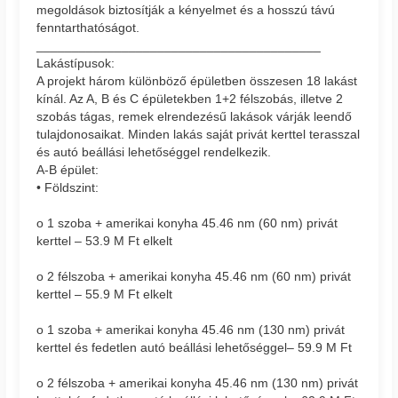
megoldások biztosítják a kényelmet és a hosszú távú
fenntarthatóságot.
________________________________________
Lakástípusok:
A projekt három különböző épületben összesen 18 lakást
kínál. Az A, B és C épületekben 1+2 félszobás, illetve 2
szobás tágas, remek elrendezésű lakások várják leendő
tulajdonosaikat. Minden lakás saját privát kerttel terasszal
és autó beállási lehetőséggel rendelkezik.
A-B épület:
• Földszint:
o 1 szoba + amerikai konyha 45.46 nm (60 nm) privát
kerttel – 53.9 M Ft elkelt
o 2 félszoba + amerikai konyha 45.46 nm (60 nm) privát
kerttel – 55.9 M Ft elkelt
o 1 szoba + amerikai konyha 45.46 nm (130 nm) privát
kerttel és fedetlen autó beállási lehetőséggel– 59.9 M Ft
o 2 félszoba + amerikai konyha 45.46 nm (130 nm) privát