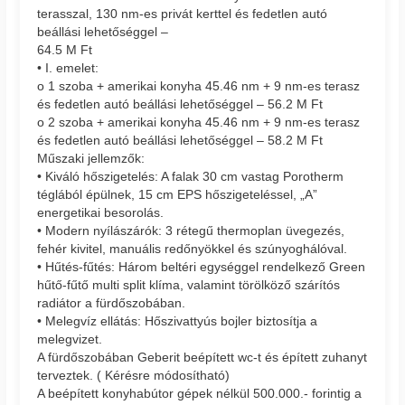
terasszal, 130 nm-es privát kerttel és fedetlen autó
beállási lehetőséggel –
64.5 M Ft
• I. emelet:
o 1 szoba + amerikai konyha 45.46 nm + 9 nm-es terasz
és fedetlen autó beállási lehetőséggel – 56.2 M Ft
o 2 szoba + amerikai konyha 45.46 nm + 9 nm-es terasz
és fedetlen autó beállási lehetőséggel – 58.2 M Ft
Műszaki jellemzők:
• Kiváló hőszigetelés: A falak 30 cm vastag Porotherm
téglából épülnek, 15 cm EPS hőszigeteléssel, „A”
energetikai besorolás.
• Modern nyílászárók: 3 rétegű thermoplan üvegezés,
fehér kivitel, manuális redőnyökkel és szúnyoghálóval.
• Hűtés-fűtés: Három beltéri egységgel rendelkező Green
hűtő-fűtő multi split klíma, valamint törölköző szárítós
radiátor a fürdőszobában.
• Melegvíz ellátás: Hőszivattyús bojler biztosítja a
melegvizet.
A fürdőszobában Geberit beépített wc-t és épített zuhanyt
terveztek. ( Kérésre módosítható)
A beépített konyhabútor gépek nélkül 500.000.- forintig a