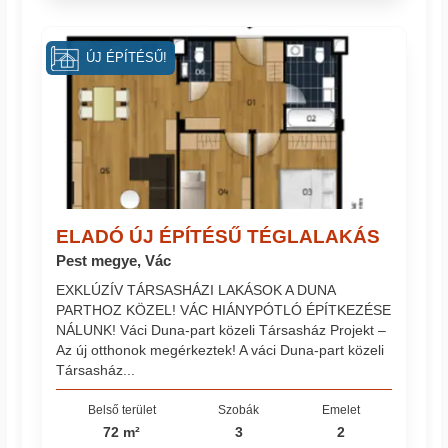
ÚJ ÉPÍTÉSŰ!
ELADÓ ÚJ ÉPÍTÉSŰ TÉGLALAKÁS
Pest megye, Vác
EXKLÚZÍV TÁRSASHÁZI LAKÁSOK A DUNA
PARTHOZ KÖZEL! VÁC HIÁNYPÓTLÓ ÉPÍTKEZÉSE
NÁLUNK! Váci Duna-part közeli Társasház Projekt –
Az új otthonok megérkeztek! A váci Duna-part közeli
Társasház...
Belső terület
Szobák
Emelet
72 m²
3
2