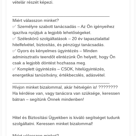
vételár részét képezi.
________________________________________
Miért válasszon minket?
✅ Személyre szabott tanácsadás – Az Ön igényeihez
igazítva nyújtjuk a legjobb lehetőségeket.
✅ Széleskörű szolgáltatások – 20 év tapasztalattal
hitelfelvétel, biztosítás, és pénzügyi tanácsadás.
✅ Gyors és kényelmes ügyintézés – Minden
adminisztratív teendőt elintézünk Ön helyett, hogy Ön
csak a legjobb döntést hozhassa meg.
✅ Komplett ügyintézés – CSOK, hitelügyintézés,
energetikai tanúsítvány, értékbecslés, adásvétel.
________________________________________
Hívjon minket bizalommal, akár hétvégén is! ????????
Ha kérdése van, vagy tanácsra van szüksége, keressen
bátran – segítünk Önnek mindenben!
Hitel és Biztosítási Ügyekben is kiváló segítséget tudunk
szolgáltatni. Keressen minket bizalommal!
Miért válasszon minket?