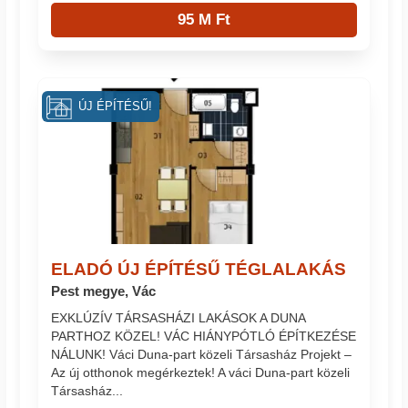
95 M Ft
ÚJ ÉPÍTÉSŰ!
ELADÓ ÚJ ÉPÍTÉSŰ TÉGLALAKÁS
Pest megye, Vác
EXKLÚZÍV TÁRSASHÁZI LAKÁSOK A DUNA
PARTHOZ KÖZEL! VÁC HIÁNYPÓTLÓ ÉPÍTKEZÉSE
NÁLUNK! Váci Duna-part közeli Társasház Projekt –
Az új otthonok megérkeztek! A váci Duna-part közeli
Társasház...