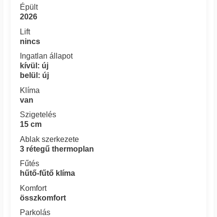
Épült
2026
Lift
nincs
Ingatlan állapot
kívül: új
belül: új
Klíma
van
Szigetelés
15 cm
Ablak szerkezete
3 rétegű thermoplan
Fűtés
hűtő-fűtő klíma
Komfort
összkomfort
Parkolás