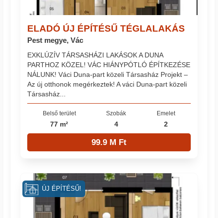
ELADÓ ÚJ ÉPÍTÉSŰ TÉGLALAKÁS
Pest megye, Vác
EXKLÚZÍV TÁRSASHÁZI LAKÁSOK A DUNA
PARTHOZ KÖZEL! VÁC HIÁNYPÓTLÓ ÉPÍTKEZÉSE
NÁLUNK! Váci Duna-part közeli Társasház Projekt –
Az új otthonok megérkeztek! A váci Duna-part közeli
Társasház...
Belső terület
Szobák
Emelet
77 m²
4
2
99.9 M Ft
ÚJ ÉPÍTÉSŰ!