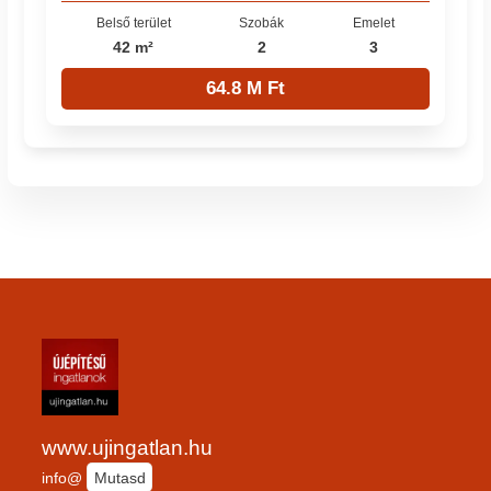
Belső terület
Szobák
Emelet
42 m²
2
3
64.8 M Ft
www.ujingatlan.hu
info@
Mutasd