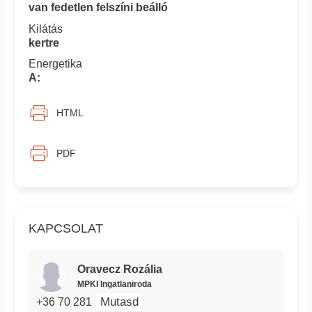
van fedetlen felszíni beálló
Kilátás
kertre
Energetika
A:
HTML
PDF
KAPCSOLAT
Oravecz Rozália
MPKI Ingatlaniroda
Mutasd
+36 70 281