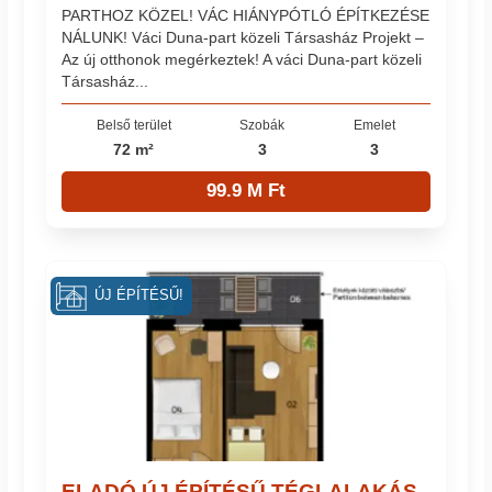
PARTHOZ KÖZEL! VÁC HIÁNYPÓTLÓ ÉPÍTKEZÉSE
NÁLUNK! Váci Duna-part közeli Társasház Projekt –
Az új otthonok megérkeztek! A váci Duna-part közeli
Társasház...
Belső terület
Szobák
Emelet
72 m²
3
3
99.9 M Ft
ÚJ ÉPÍTÉSŰ!
ELADÓ ÚJ ÉPÍTÉSŰ TÉGLALAKÁS