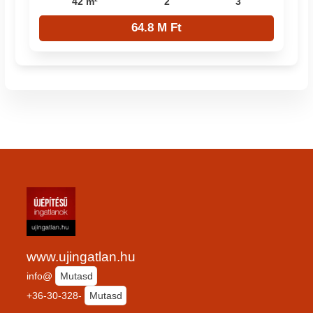
42 m²
2
3
64.8 M Ft
www.ujingatlan.hu
info@
Mutasd
+36-30-328-
Mutasd