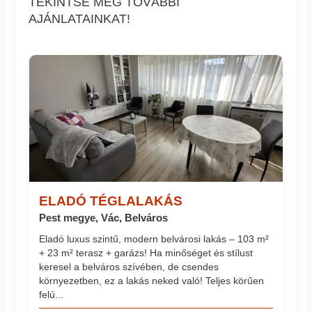
TEKINTSE MEG TOVÁBBI
AJÁNLATAINKAT!
ELADÓ TÉGLALAKÁS
Pest megye, Vác, Belváros
Eladó luxus szintű, modern belvárosi lakás – 103 m²
+ 23 m² terasz + garázs! Ha minőséget és stílust
keresel a belváros szívében, de csendes
környezetben, ez a lakás neked való! Teljes körűen
felú...