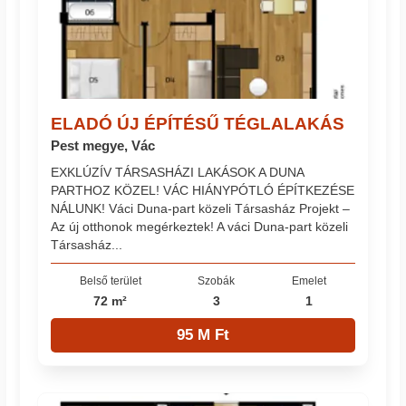
ELADÓ ÚJ ÉPÍTÉSŰ TÉGLALAKÁS
Pest megye, Vác
EXKLÚZÍV TÁRSASHÁZI LAKÁSOK A DUNA
PARTHOZ KÖZEL! VÁC HIÁNYPÓTLÓ ÉPÍTKEZÉSE
NÁLUNK! Váci Duna-part közeli Társasház Projekt –
Az új otthonok megérkeztek! A váci Duna-part közeli
Társasház...
Belső terület
Szobák
Emelet
72 m²
3
1
95 M Ft