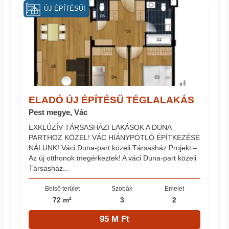
ÚJ ÉPÍTÉSŰ!
ELADÓ ÚJ ÉPÍTÉSŰ TÉGLALAKÁS
Pest megye, Vác
EXKLÚZÍV TÁRSASHÁZI LAKÁSOK A DUNA
PARTHOZ KÖZEL! VÁC HIÁNYPÓTLÓ ÉPÍTKEZÉSE
NÁLUNK! Váci Duna-part közeli Társasház Projekt –
Az új otthonok megérkeztek! A váci Duna-part közeli
Társasház...
Belső terület
Szobák
Emelet
72 m²
3
2
95 M Ft