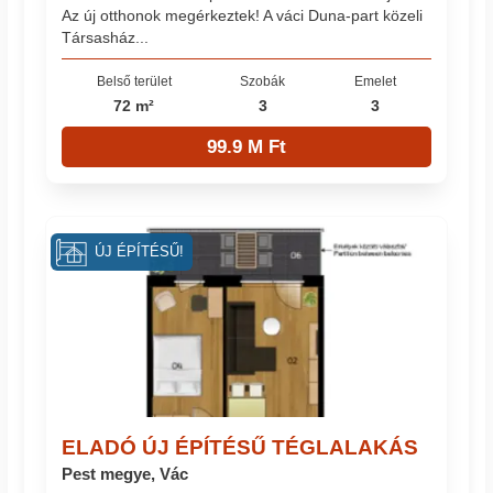
Az új otthonok megérkeztek! A váci Duna-part közeli
Társasház...
Belső terület
Szobák
Emelet
72 m²
3
3
99.9 M Ft
ÚJ ÉPÍTÉSŰ!
ELADÓ ÚJ ÉPÍTÉSŰ TÉGLALAKÁS
Pest megye, Vác