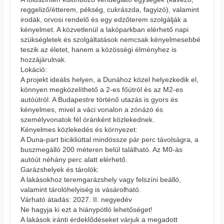
reggeliző/étterem, pékség, cukrászda, fagyizó), valamint
irodák, orvosi rendelő és egy edzőterem szolgálják a
kényelmet. A közvetlenül a lakóparkban elérhető napi
szükségletek és szolgáltatások nemcsak kényelmesebbé
teszik az életet, hanem a közösségi élményhez is
hozzájárulnak.
Lokáció:
A projekt ideális helyen, a Dunához közel helyezkedik el,
könnyen megközelíthető a 2-es főútról és az M2-es
autóútról. A Budapestre történő utazás is gyors és
kényelmes, mivel a váci vonalon a zónázó és
személyvonatok fél óránként közlekednek.
Kényelmes közlekedés és környezet:
A Duna-part bicikliúttal mindössze pár perc távolságra, a
buszmegálló 200 méteren belül található. Az M0-ás
autóút néhány perc alatt elérhető.
Garázshelyek és tárolók:
A lakásokhoz teremgarázshely vagy felszíni beálló,
valamint tárolóhelyiség is vásárolható.
Várható átadás: 2027. II. negyedév
Ne hagyja ki ezt a hiánypótló lehetőséget!
A lakások iránti érdeklődéseket várjuk a megadott