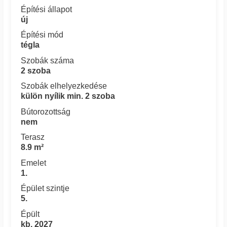
Építési állapot
új
Építési mód
tégla
Szobák száma
2 szoba
Szobák elhelyezkedése
külön nyílik min. 2 szoba
Bútorozottság
nem
Terasz
8.9 m²
Emelet
1.
Épület szintje
5.
Épült
kb. 2027