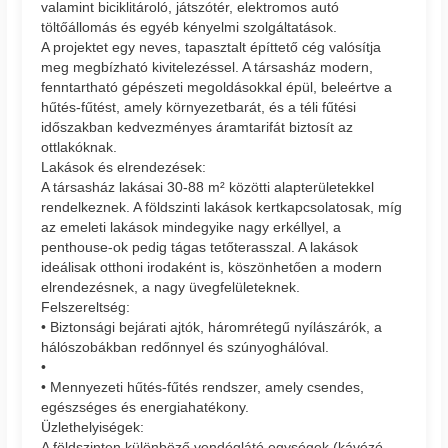
valamint biciklitároló, játszótér, elektromos autó
töltőállomás és egyéb kényelmi szolgáltatások.
A projektet egy neves, tapasztalt építtető cég valósítja
meg megbízható kivitelezéssel. A társasház modern,
fenntartható gépészeti megoldásokkal épül, beleértve a
hűtés-fűtést, amely környezetbarát, és a téli fűtési
időszakban kedvezményes áramtarifát biztosít az
ottlakóknak.
Lakások és elrendezések:
A társasház lakásai 30-88 m² közötti alapterületekkel
rendelkeznek. A földszinti lakások kertkapcsolatosak, míg
az emeleti lakások mindegyike nagy erkéllyel, a
penthouse-ok pedig tágas tetőterasszal. A lakások
ideálisak otthoni irodaként is, köszönhetően a modern
elrendezésnek, a nagy üvegfelületeknek.
Felszereltség:
• Biztonsági bejárati ajtók, háromrétegű nyílászárók, a
hálószobákban redőnnyel és szúnyoghálóval.
•
• Mennyezeti hűtés-fűtés rendszer, amely csendes,
egészséges és energiahatékony.
Üzlethelyiségek:
A földszinten különböző vendéglátó egységek (kávézó,