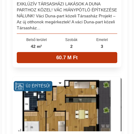
EXKLÚZÍV TÁRSASHÁZI LAKÁSOK A DUNA
PARTHOZ KÖZEL! VÁC HIÁNYPÓTLÓ ÉPÍTKEZÉSE
NÁLUNK! Váci Duna-part közeli Társasház Projekt –
Az új otthonok megérkeztek! A váci Duna-part közeli
Társasház...
Belső terület
Szobák
Emelet
42 m²
2
3
60.7 M Ft
ÚJ ÉPÍTÉSŰ!