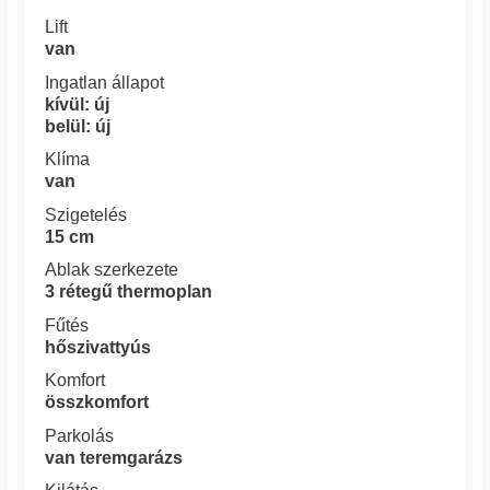
Lift
van
Ingatlan állapot
kívül: új
belül: új
Klíma
van
Szigetelés
15 cm
Ablak szerkezete
3 rétegű thermoplan
Fűtés
hőszivattyús
Komfort
összkomfort
Parkolás
van teremgarázs