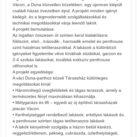
Vácon, a Duna közvetlen közelében, egy újonnan kiépült
családi házas övezetben épül. A projekt minden igényt
kielégít, és a legmodernebb szolgáltatásokkal és
technikai megoldásokkal várja leendő lakóit.
A projekt bemutatása:
Az ingatlan összesen öt szinten kerül kialakításra:
földszint, első-, második-, harmadik emelet és penthouse
szint hatalmas tetőteraszokkal. A lakások a különböző
igényeket figyelembe véve kínálnak stúdiókat, garzon és
2-4 szobás lakásokat, továbbá exkluzív penthouse
otthonokat is.
A projekt egyedisége:
A váci Duna-parthoz közeli Társasház különleges
megoldásokat kínál:
• Háromrétegű üvegfelületek és tágas teraszok, amely a
természetes fényt maximálisan kihasználja.
• Mélygarázs és lift – egyedi az új építésű társasházak
piacán Vácon.
• Kerthelyiséggel rendelkező lakások, erkélyes lakások és
a penthouse szinten tágas tetőteraszos lakások
• A lakók kényelmét szolgálja a házon belüli kávézó,
reggeliző/étterem, pékség, cukrászda, üzlethelyiségek,