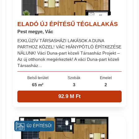
ELADÓ ÚJ ÉPÍTÉSŰ TÉGLALAKÁS
Pest megye, Vác
EXKLÚZÍV TÁRSASHÁZI LAKÁSOK A DUNA
PARTHOZ KÖZEL! VÁC HIÁNYPÓTLÓ ÉPÍTKEZÉSE
NÁLUNK! Váci Duna-part közeli Társasház Projekt –
Az új otthonok megérkeztek! A váci Duna-part közeli
Társasház...
Belső terület
Szobák
Emelet
65 m²
3
2
92.9 M Ft
ÚJ ÉPÍTÉSŰ!