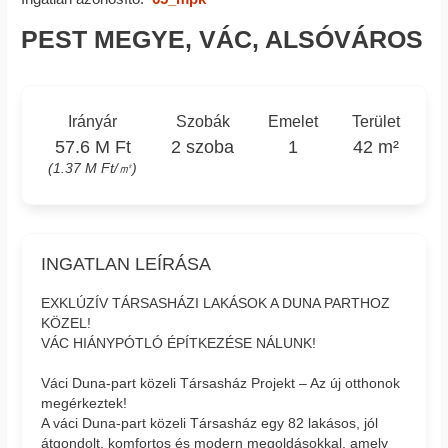
PEST MEGYE, VÁC, ALSÓVÁROS
Irányár
Szobák
Emelet
Terület
57.6 M Ft
2 szoba
1
42 m²
(1.37 M Ft/㎡)
INGATLAN LEÍRÁSA
EXKLÚZÍV TÁRSASHÁZI LAKÁSOK A DUNA PARTHOZ
KÖZEL!
VÁC HIÁNYPÓTLÓ ÉPÍTKEZÉSE NÁLUNK!
Váci Duna-part közeli Társasház Projekt – Az új otthonok
megérkeztek!
A váci Duna-part közeli Társasház egy 82 lakásos, jól
átgondolt, komfortos és modern megoldásokkal, amely