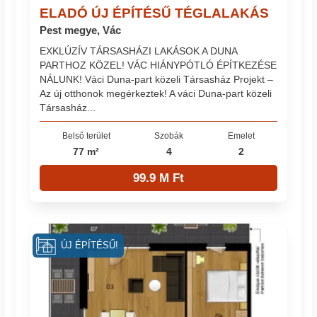
ELADÓ ÚJ ÉPÍTÉSŰ TÉGLALAKÁS
Pest megye, Vác
EXKLÚZÍV TÁRSASHÁZI LAKÁSOK A DUNA
PARTHOZ KÖZEL! VÁC HIÁNYPÓTLÓ ÉPÍTKEZÉSE
NÁLUNK! Váci Duna-part közeli Társasház Projekt –
Az új otthonok megérkeztek! A váci Duna-part közeli
Társasház...
Belső terület
Szobák
Emelet
77 m²
4
2
99.9 M Ft
ÚJ ÉPÍTÉSŰ!