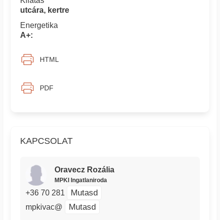
Kilátás
utcára, kertre
Energetika
A+:
HTML
PDF
KAPCSOLAT
Oravecz Rozália
MPKI Ingatlaniroda
Mutasd
+36 70 281
Mutasd
mpkivac@