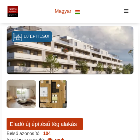
Magyar
ÚJ ÉPÍTÉSŰ!
Eladó új építésű téglalakás
Belső azonosító:
104
Ingatlan azonosító:
65_mpk