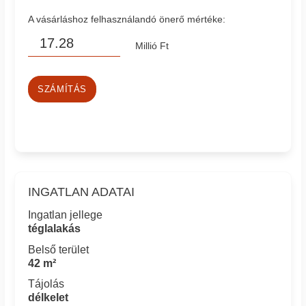
A vásárláshoz felhasználandó önerő mértéke:
Millió Ft
SZÁMÍTÁS
INGATLAN ADATAI
Ingatlan jellege
téglalakás
Belső terület
42 m²
Tájolás
délkelet