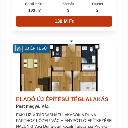
Belső terület
Szobák
Emelet
103 m²
3
2
139 M Ft
ÚJ ÉPÍTÉSŰ!
ELADÓ ÚJ ÉPÍTÉSŰ TÉGLALAKÁS
Pest megye, Vác
EXKLÚZÍV TÁRSASHÁZI LAKÁSOK A DUNA
PARTHOZ KÖZEL! VÁC HIÁNYPÓTLÓ ÉPÍTKEZÉSE
NÁLUNK! Váci Duna-part közeli Társasház Projekt –