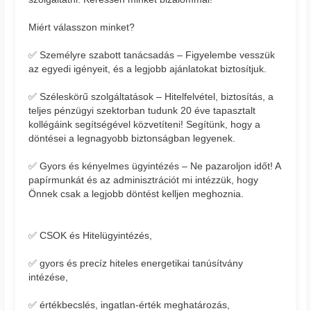
Miért válasszon minket?
✅ Személyre szabott tanácsadás – Figyelembe vesszük
az egyedi igényeit, és a legjobb ajánlatokat biztosítjuk.
✅ Széleskörű szolgáltatások – Hitelfelvétel, biztosítás, a
teljes pénzügyi szektorban tudunk 20 éve tapasztalt
kollégáink segítségével közvetíteni! Segítünk, hogy a
döntései a legnagyobb biztonságban legyenek.
✅ Gyors és kényelmes ügyintézés – Ne pazaroljon időt! A
papírmunkát és az adminisztrációt mi intézzük, hogy
Önnek csak a legjobb döntést kelljen meghoznia.
✅ CSOK és Hitelügyintézés,
✅ gyors és precíz hiteles energetikai tanúsítvány
intézése,
✅ értékbecslés, ingatlan-érték meghatározás,