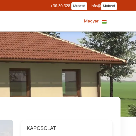
+36-30-328-
info@
Mutasd
Mutasd
Magyar
KAPCSOLAT