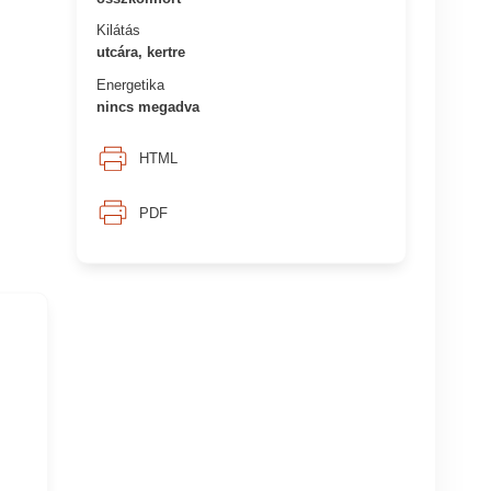
Kilátás
utcára, kertre
Energetika
nincs megadva
HTML
PDF