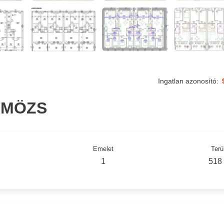
Ingatlan azonosító:
-MÖZS
Emelet
Terü
1
518