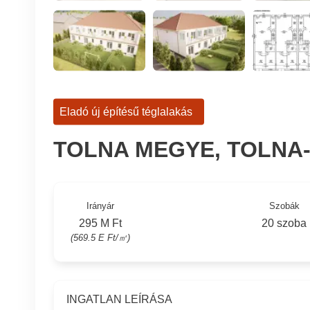
Eladó új építésű téglalakás
TOLNA MEGYE, TOLNA
Irányár
Szobák
295 M Ft
20 szoba
(569.5 E Ft/㎡)
INGATLAN LEÍRÁSA