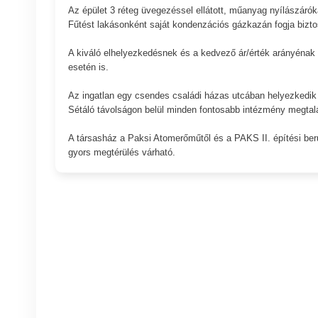
Az épület 3 réteg üvegezéssel ellátott, műanyag nyílászárók
Fűtést lakásonként saját kondenzációs gázkazán fogja biztosí
A kiváló elhelyezkedésnek és a kedvező ár/érték arányénak 
esetén is.
Az ingatlan egy csendes családi házas utcában helyezkedik el
Sétáló távolságon belül minden fontosabb intézmény megtalálh
A társasház a Paksi Atomerőműtől és a PAKS II. építési be
gyors megtérülés várható.