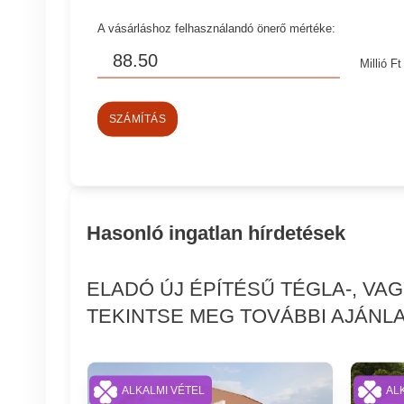
A vásárláshoz felhasználandó önerő mértéke:
Millió Ft
SZÁMÍTÁS
Hasonló ingatlan hírdetések
ELADÓ ÚJ ÉPÍTÉSŰ TÉGLA-, V
TEKINTSE MEG TOVÁBBI AJÁNLA
ALKALMI VÉTEL
AL