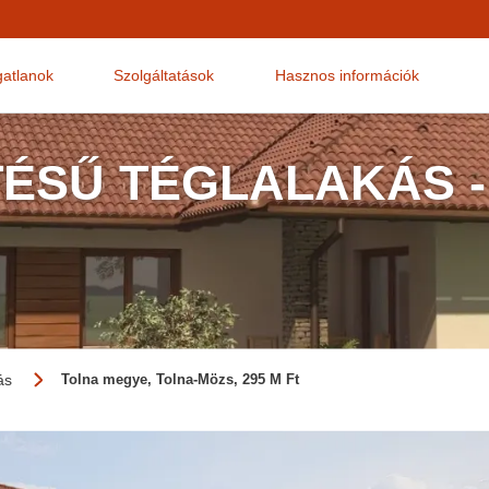
gatlanok
Szolgáltatások
Hasznos információk
TÉSŰ TÉGLALAKÁS -
ás
Tolna megye, Tolna-Mözs, 295 M Ft