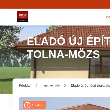
In
ELADÓ ÚJ ÉPÍ
TOLNA-MÖZS
Főoldal
Eladó új építésű téglalak
Ingatlan lista
KIEMELT