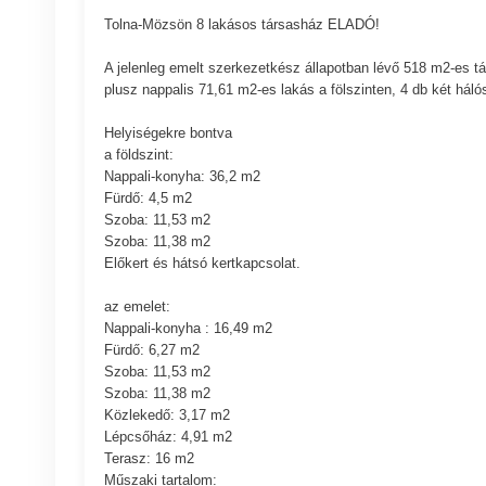
Tolna-Mözsön 8 lakásos társasház ELADÓ!
A jelenleg emelt szerkezetkész állapotban lévő 518 m2-es tá
plusz nappalis 71,61 m2-es lakás a fölszinten, 4 db két hál
Helyiségekre bontva
a földszint:
Nappali-konyha: 36,2 m2
Fürdő: 4,5 m2
Szoba: 11,53 m2
Szoba: 11,38 m2
Előkert és hátsó kertkapcsolat.
az emelet:
Nappali-konyha : 16,49 m2
Fürdő: 6,27 m2
Szoba: 11,53 m2
Szoba: 11,38 m2
Közlekedő: 3,17 m2
Lépcsőház: 4,91 m2
Terasz: 16 m2
Műszaki tartalom: