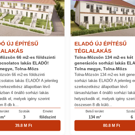
Ó ÚJ ÉPÍTÉSŰ
ELADÓ ÚJ ÉPÍTÉSŰ
LALAKÁS
TÉGLALAKÁS
Mözsön 66 m2-es földszinti
Tolna-Mözsön 134 m2-es két
pcsolatos lakás ELADÓ!
generációs sorházi lakás EL
megye, Tolna-Mözs
Tolna megye, Tolna-Mözs
özsön 66 m2-es földszinti
Tolna-Mözsön 134 m2-es két gene
csolatos lakás ELADÓ! A jelenleg
sorházi lakás ELADÓ! A jelenleg e
zerkezetkész állapotban lévő
szerkezetkész állapotban lévő
ázban 4 önálló sorházi lakás
társasházban 4 önálló sorházi lak
edik el, melyek igény szerint
helyezkedik el, melyek igény szeri
n 8 db k...
összesen 8 db külö...
terület
Szobák
Emelet
Belső terület
Szob
 m²
3
földszint
134 m²
6
39.8 M Ft
80.8 M Ft