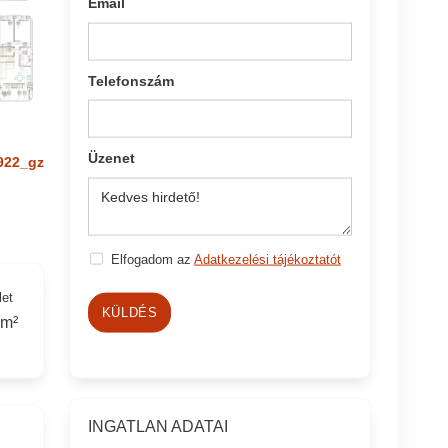
Email
Telefonszám
Üzenet
922_gz
Elfogadom az
Adatkezelési tájékoztatót
let
KÜLDÉS
 m²
INGATLAN ADATAI