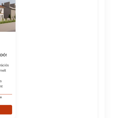
ADÓ!
rációs
melt
ás
nt
ák