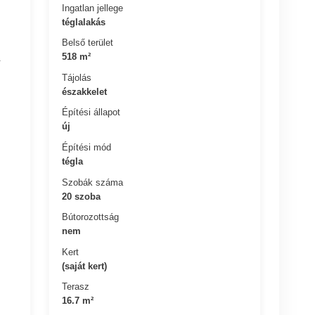
Ingatlan jellege
téglalakás
Belső terület
518 m²
.
Tájolás
északkelet
Építési állapot
új
Építési mód
tégla
Szobák száma
20 szoba
Bútorozottság
nem
Kert
(saját kert)
Terasz
16.7 m²