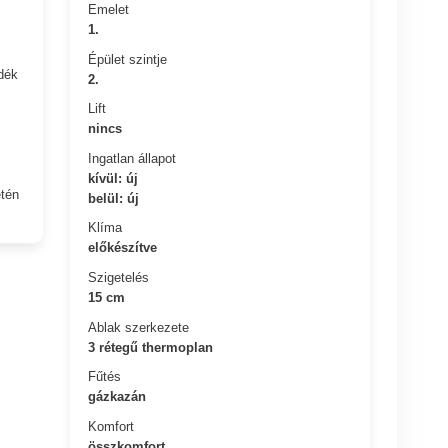
Emelet
1.
Épület szintje
dék
2.
Lift
nincs
Ingatlan állapot
kívül: új
etén
belül: új
Klíma
előkészítve
Szigetelés
15 cm
Ablak szerkezete
3 rétegű thermoplan
Fűtés
gázkazán
Komfort
összkomfort