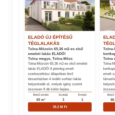
ELADÓ ÚJ ÉPÍTÉSŰ
ELAD
TÉGLALAKÁS
TÉG
Tolna-Mözsön 65,36 m2-es első
Tolna-
emeleti lakás ELADÓ!
kertka
Tolna megye, Tolna-Mözs
Tolna 
Tolna-Mözsön 65,36 m2-es első emeleti
Tolna-M
lakás ELADÓ! A jelenleg emelt
kertkap
szerkezetkész állapotban lévő
emelt s
társasházban 4 önálló sorházi lakás
társash
helyezkedik el, melyek igény szerint
helyezk
összesen 8 db külön bejára...
összese
Belső terület
Szobák
Emelet
Belső 
65 m²
3
1
66
39.2 M Ft