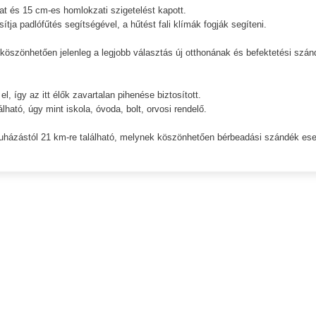
at és 15 cm-es homlokzati szigetelést kapott.
tja padlófűtés segítségével, a hűtést fali klímák fogják segíteni.
köszönhetően jelenleg a legjobb választás új otthonának és befektetési szán
, így az itt élők zavartalan pihenése biztosított.
ató, úgy mint iskola, óvoda, bolt, orvosi rendelő.
ruházástól 21 km-re található, melynek köszönhetően bérbeadási szándék es