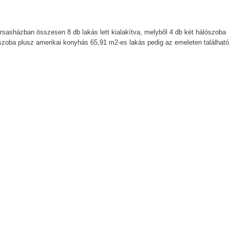
rsasházban összesen 8 db lakás lett kialakítva, melyből 4 db két hálószoba
ószoba plusz amerikai konyhás 65,91 m2-es lakás pedig az emeleten található