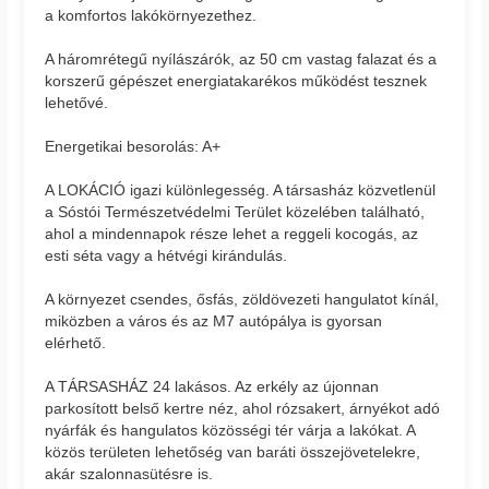
a komfortos lakókörnyezethez.
A háromrétegű nyílászárók, az 50 cm vastag falazat és a
korszerű gépészet energiatakarékos működést tesznek
lehetővé.
Energetikai besorolás: A+
A LOKÁCIÓ igazi különlegesség. A társasház közvetlenül
a Sóstói Természetvédelmi Terület közelében található,
ahol a mindennapok része lehet a reggeli kocogás, az
esti séta vagy a hétvégi kirándulás.
A környezet csendes, ősfás, zöldövezeti hangulatot kínál,
miközben a város és az M7 autópálya is gyorsan
elérhető.
A TÁRSASHÁZ 24 lakásos. Az erkély az újonnan
parkosított belső kertre néz, ahol rózsakert, árnyékot adó
nyárfák és hangulatos közösségi tér várja a lakókat. A
közös területen lehetőség van baráti összejövetelekre,
akár szalonnasütésre is.