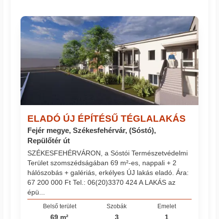
ELADÓ ÚJ ÉPÍTÉSŰ TÉGLALAKÁS
Fejér megye, Székesfehérvár, (Sóstó),
Repülőtér út
SZÉKESFEHÉRVÁRON, a Sóstói Természetvédelmi
Terület szomszédságában 69 m²-es, nappali + 2
hálószobás + galériás, erkélyes ÚJ lakás eladó. Ára:
67 200 000 Ft Tel.: 06(20)3370 424 A LAKÁS az
épü...
Belső terület
Szobák
Emelet
69 m²
3
1