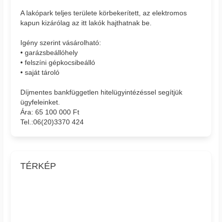
A lakópark teljes területe körbekerített, az elektromos
kapun kizárólag az itt lakók hajthatnak be.
Igény szerint vásárolható:
• garázsbeállóhely
• felszíni gépkocsibeálló
• saját tároló
Díjmentes bankfüggetlen hitelügyintézéssel segítjük
ügyfeleinket.
Ára: 65 100 000 Ft
Tel.:06(20)3370 424
TÉRKÉP