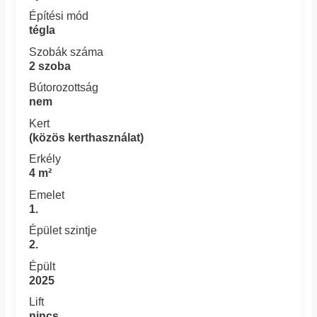
Építési mód
tégla
Szobák száma
2 szoba
Bútorozottság
nem
Kert
(közös kerthasználat)
Erkély
4 m²
Emelet
1.
Épület szintje
2.
Épült
2025
Lift
nincs