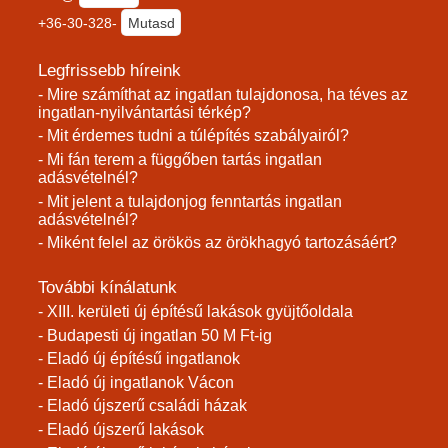
+36-30-328-
Mutasd
Legfrissebb híreink
- Mire számíthat az ingatlan tulajdonosa, ha téves az
ingatlan-nyilvántartási térkép?
- Mit érdemes tudni a túlépítés szabályairól?
- Mi fán terem a függőben tartás ingatlan
adásvételnél?
- Mit jelent a tulajdonjog fenntartás ingatlan
adásvételnél?
- Miként felel az örökös az örökhagyó tartozásáért?
További kínálatunk
- XIII. kerületi új építésű lakások gyüjtőoldala
- Budapesti új ingatlan 50 M Ft-ig
- Eladó új építésű ingatlanok
- Eladó új ingatlanok Vácon
- Eladó újszerű családi házak
- Eladó újszerű lakások