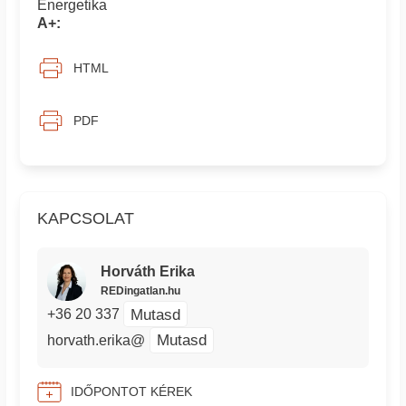
Energetika
A+:
HTML
PDF
KAPCSOLAT
Horváth Erika
REDingatlan.hu
Mutasd
+36 20 337
Mutasd
horvath.erika@
IDŐPONTOT KÉREK