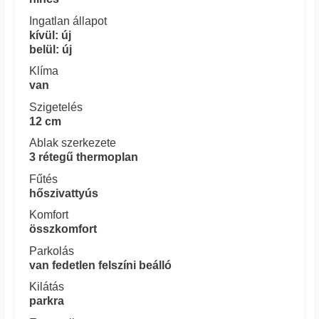
Ingatlan állapot
kívül: új
belül: új
Klíma
van
Szigetelés
12 cm
Ablak szerkezete
3 rétegű thermoplan
Fűtés
hőszivattyús
Komfort
összkomfort
Parkolás
van fedetlen felszíni beálló
Kilátás
parkra