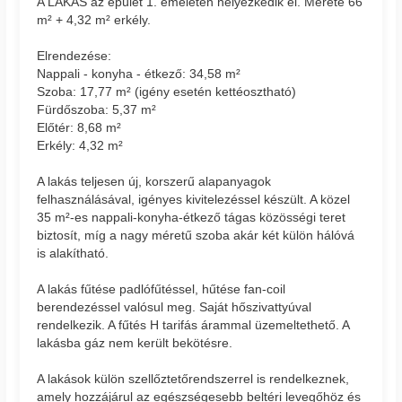
A LAKÁS az épület 1. emeletén helyezkedik el. Mérete 66
m² + 4,32 m² erkély.
Elrendezése:
Nappali - konyha - étkező: 34,58 m²
Szoba: 17,77 m² (igény esetén kettéosztható)
Fürdőszoba: 5,37 m²
Előtér: 8,68 m²
Erkély: 4,32 m²
A lakás teljesen új, korszerű alapanyagok
felhasználásával, igényes kivitelezéssel készült. A közel
35 m²-es nappali-konyha-étkező tágas közösségi teret
biztosít, míg a nagy méretű szoba akár két külön hálóvá
is alakítható.
A lakás fűtése padlófűtéssel, hűtése fan-coil
berendezéssel valósul meg. Saját hőszivattyúval
rendelkezik. A fűtés H tarifás árammal üzemeltethető. A
lakásba gáz nem került bekötésre.
A lakások külön szellőztetőrendszerrel is rendelkeznek,
amely hozzájárul az egészségesebb beltéri levegőhöz és