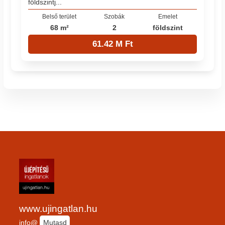
földszintj...
Belső terület
Szobák
Emelet
68 m²
2
földszint
61.42 M Ft
www.ujingatlan.hu
info@
Mutasd