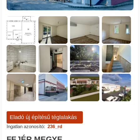
Eladó új építésű téglalakás
Ingatlan azonosító:
236_rd
FEJÉR MEGYE,