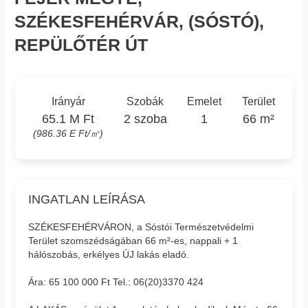
SZÉKESFEHÉRVÁR, (SÓSTÓ),
REPÜLŐTÉR ÚT
Irányár
Szobák
Emelet
Terület
65.1 M Ft
2 szoba
1
66 m²
(986.36 E Ft/㎡)
INGATLAN LEÍRÁSA
SZÉKESFEHÉRVÁRON, a Sóstói Természetvédelmi
Terület szomszédságában 66 m²-es, nappali + 1
hálószobás, erkélyes ÚJ lakás eladó.
Ára: 65 100 000 Ft Tel.: 06(20)3370 424