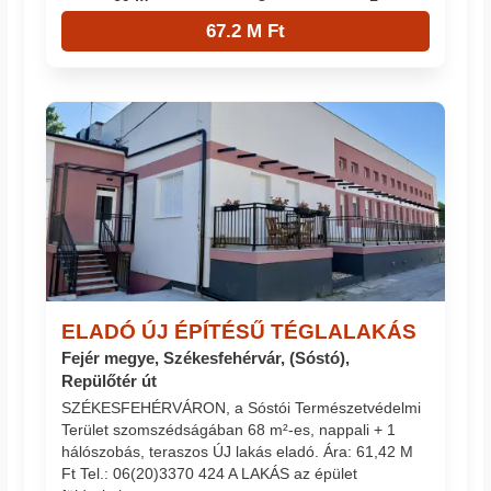
67.2 M Ft
ELADÓ ÚJ ÉPÍTÉSŰ TÉGLALAKÁS
Fejér megye, Székesfehérvár, (Sóstó),
Repülőtér út
SZÉKESFEHÉRVÁRON, a Sóstói Természetvédelmi
Terület szomszédságában 68 m²-es, nappali + 1
hálószobás, teraszos ÚJ lakás eladó. Ára: 61,42 M
Ft Tel.: 06(20)3370 424 A LAKÁS az épület