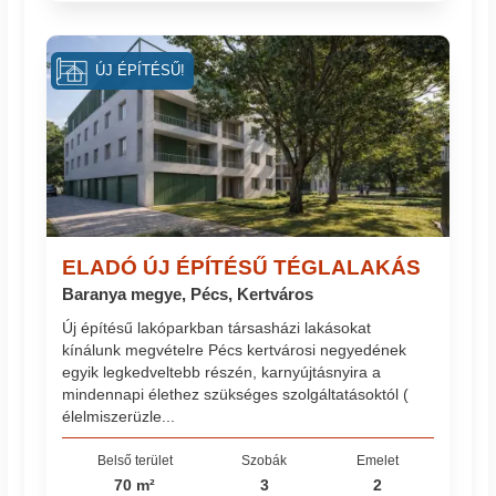
ÚJ ÉPÍTÉSŰ!
ELADÓ ÚJ ÉPÍTÉSŰ TÉGLALAKÁS
Baranya megye, Pécs, Kertváros
Új építésű lakóparkban társasházi lakásokat
kínálunk megvételre Pécs kertvárosi negyedének
egyik legkedveltebb részén, karnyújtásnyira a
mindennapi élethez szükséges szolgáltatásoktól (
élelmiszerüzle...
Belső terület
Szobák
Emelet
70 m²
3
2