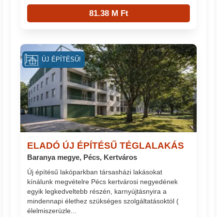
81.38 M Ft
ÚJ ÉPÍTÉSŰ!
ELADÓ ÚJ ÉPÍTÉSŰ TÉGLALAKÁS
Baranya megye, Pécs, Kertváros
Új építésű lakóparkban társasházi lakásokat
kínálunk megvételre Pécs kertvárosi negyedének
egyik legkedveltebb részén, karnyújtásnyira a
mindennapi élethez szükséges szolgáltatásoktól (
élelmiszerüzle...