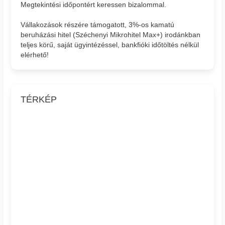
Megtekintési időpontért keressen bizalommal.
Vállakozások részére támogatott, 3%-os kamatú
beruházási hitel (Széchenyi Mikrohitel Max+) irodánkban
teljes körű, saját ügyintézéssel, bankfióki időtöltés nélkül
elérhető!
TÉRKÉP