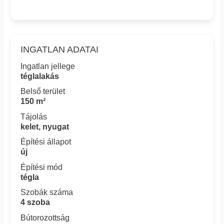
INGATLAN ADATAI
Ingatlan jellege
téglalakás
Belső terület
150 m²
Tájolás
kelet, nyugat
Építési állapot
új
Építési mód
tégla
Szobák száma
4 szoba
Bútorozottság