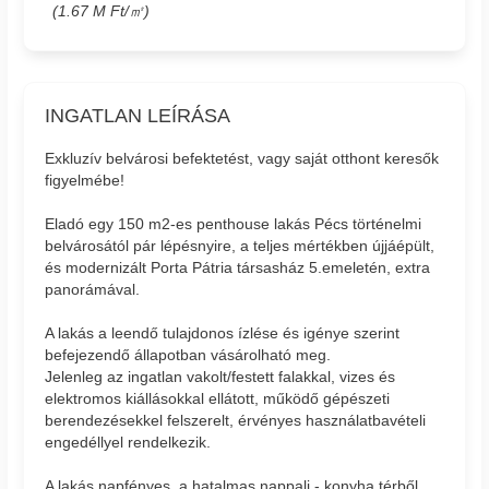
(1.67 M Ft/㎡)
INGATLAN LEÍRÁSA
Exkluzív belvárosi befektetést, vagy saját otthont keresők
figyelmébe!
Eladó egy 150 m2-es penthouse lakás Pécs történelmi
belvárosától pár lépésnyire, a teljes mértékben újjáépült,
és modernizált Porta Pátria társasház 5.emeletén, extra
panorámával.
A lakás a leendő tulajdonos ízlése és igénye szerint
befejezendő állapotban vásárolható meg.
Jelenleg az ingatlan vakolt/festett falakkal, vizes és
elektromos kiállásokkal ellátott, működő gépészeti
berendezésekkel felszerelt, érvényes használatbavételi
engedéllyel rendelkezik.
A lakás napfényes, a hatalmas nappali - konyha térből