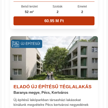
Belső terület
Szobák
Emelet
52 m²
2
2
60.95 M Ft
ÚJ ÉPÍTÉSŰ!
ELADÓ ÚJ ÉPÍTÉSŰ TÉGLALAKÁS
Baranya megye, Pécs, Kertváros
Új építésű lakóparkban társasházi lakásokat
kínálunk megvételre Pécs kertvárosi negyedének