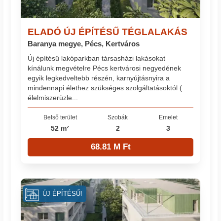
ELADÓ ÚJ ÉPÍTÉSŰ TÉGLALAKÁS
Baranya megye, Pécs, Kertváros
Új építésű lakóparkban társasházi lakásokat
kínálunk megvételre Pécs kertvárosi negyedének
egyik legkedveltebb részén, karnyújtásnyira a
mindennapi élethez szükséges szolgáltatásoktól (
élelmiszerüzle...
Belső terület
Szobák
Emelet
52 m²
2
3
68.81 M Ft
ÚJ ÉPÍTÉSŰ!