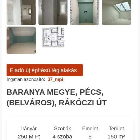
Eladó új építésű téglalakás
Ingatlan azonosító:
37_mpi
BARANYA MEGYE, PÉCS,
(BELVÁROS), RÁKÓCZI ÚT
Irányár
Szobák
Emelet
Terület
250 M Ft
4 szoba
5
150 m²