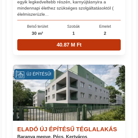
egyik legkedveltebb részén, karnyújtásnyira a
mindennapi élethez szükséges szolgáltatásoktól (
élelmiszerüzle...
Belső terület
Szobák
Emelet
30 m²
1
2
40.87 M Ft
ÚJ ÉPÍTÉSŰ!
ELADÓ ÚJ ÉPÍTÉSŰ TÉGLALAKÁS
Baranya megye, Pécs, Kertváros