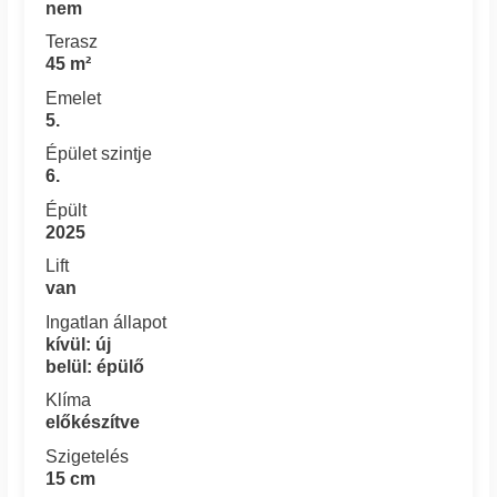
nem
Terasz
45 m²
Emelet
5.
Épület szintje
6.
Épült
2025
Lift
van
Ingatlan állapot
kívül: új
belül: épülő
Klíma
előkészítve
Szigetelés
15 cm