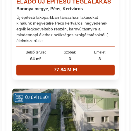
ELADÓ ÚJ ÉPÍTÉSŰ TÉGLALAKÁS
Baranya megye, Pécs, Kertváros
Új építésű lakóparkban társasházi lakásokat
kínálunk megvételre Pécs kertvárosi negyedének
egyik legkedveltebb részén, karnyújtásnyira a
mindennapi élethez szükséges szolgáltatásoktól (
élelmiszerüzle...
Belső terület
Szobák
Emelet
64 m²
3
3
77.84 M Ft
ÚJ ÉPÍTÉSŰ!