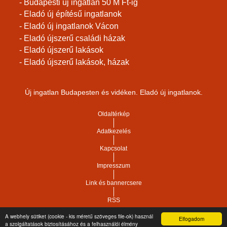
- Budapesti új ingatlan 50 M Ft-ig
- Eladó új építésű ingatlanok
- Eladó új ingatlanok Vácon
- Eladó újszerű családi házak
- Eladó újszerű lakások
- Eladó újszerű lakások, házak
Új ingatlan Budapesten és vidéken. Eladó új ingatlanok.
Oldaltérkép
Adatkezelés
Kapcsolat
Impresszum
Link és bannercsere
RSS
A webhely sütiket (cookie - kis méretű szöveges file-ok) használ
Elfogadom
Vár-Köz Kft. - Ingatlan nyilvántartó, ügyviteli és
a szolgáltatások biztosításához és a felhasználói élmény
Copyright © 2021.