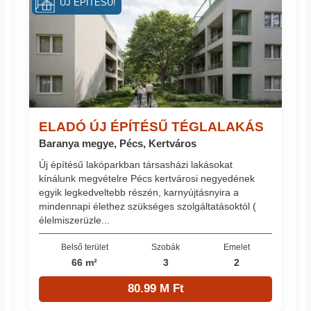
ÚJ ÉPÍTÉSŰ!
ELADÓ ÚJ ÉPÍTÉSŰ TÉGLALAKÁS
Baranya megye, Pécs, Kertváros
Új építésű lakóparkban társasházi lakásokat
kínálunk megvételre Pécs kertvárosi negyedének
egyik legkedveltebb részén, karnyújtásnyira a
mindennapi élethez szükséges szolgáltatásoktól (
élelmiszerüzle...
Belső terület
Szobák
Emelet
66 m²
3
2
80.99 M Ft