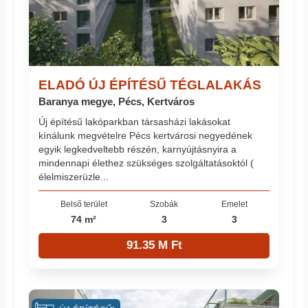
ELADÓ ÚJ ÉPÍTÉSŰ TÉGLALAKÁS
Baranya megye, Pécs, Kertváros
Új építésű lakóparkban társasházi lakásokat
kínálunk megvételre Pécs kertvárosi negyedének
egyik legkedveltebb részén, karnyújtásnyira a
mindennapi élethez szükséges szolgáltatásoktól (
élelmiszerüzle...
Belső terület
Szobák
Emelet
74 m²
3
3
91.35 M Ft