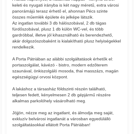
keleti és nyugati irányba is két nagy méretű, extra városi
panorámájú terasz érhető el, ahonnan Pécs szinte
összes műemlék épülete és jelképe látszik.
Az ingatlan további 3 db hálószobával, 2 db tágas
fürdőszobával, plusz 1 db külön WC-vel, és több
gardróbbal, illetve jól kihasználható és berendezhető,
akár dolgozószobaként is kialakítható plusz helyiségekkel
rendelkezik.
A Porta Pátriában az alábbi szolgáltatások érhetők el:
portaszolgálat, kávézó - bistro, modern edzőterem
szaunával, önkiszolgáló mosoda, thai masszázs, magán
egészségügyi orvosi központ.
A lakáshoz a társasház földszinti részén található,
teljesen fedett, kényelmesen 2 db gépjármű részére
alkalmas parkolóhely vásárolható meg.
Jöjjön, nézze meg az ingatlant, és álmodja meg saját,
exkluzív belvárosi ingatlanát a városban egyedülálló
szolgáltatásokkal ellátott Porta Pátriában!