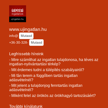
www.ujingatlan.hu
info@
Mutasd
+36-30-328-
Mutasd
Legfrissebb híreink
- Mire számíthat az ingatlan tulajdonosa, ha téves az
ingatlan-nyilvántartási térkép?
- Mit érdemes tudni a túlépítés szabályairól?
- Mi fán terem a függőben tartás ingatlan
adásvételnél?
- Mit jelent a tulajdonjog fenntartás ingatlan
adásvételnél?
- Miként felel az örökös az örökhagyó tartozásáért?
További kínálatunk