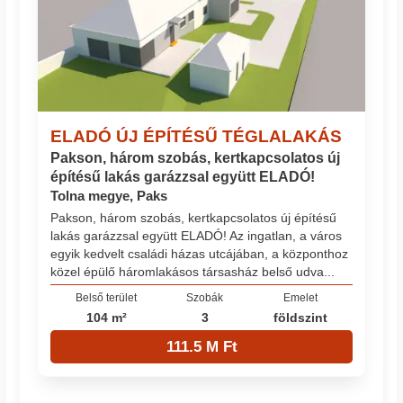
ELADÓ ÚJ ÉPÍTÉSŰ TÉGLALAKÁS
Pakson, három szobás, kertkapcsolatos új
építésű lakás garázzsal együtt ELADÓ!
Tolna megye, Paks
Pakson, három szobás, kertkapcsolatos új építésű
lakás garázzsal együtt ELADÓ! Az ingatlan, a város
egyik kedvelt családi házas utcájában, a központhoz
közel épülő háromlakásos társasház belső udva...
Belső terület
Szobák
Emelet
104 m²
3
földszint
111.5 M Ft