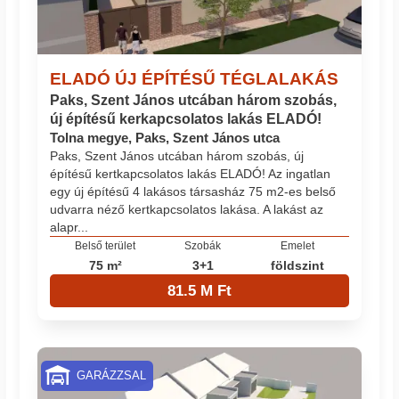
ELADÓ ÚJ ÉPÍTÉSŰ TÉGLALAKÁS
Paks, Szent János utcában három szobás,
új építésű kerkapcsolatos lakás ELADÓ!
Tolna megye, Paks, Szent János utca
Paks, Szent János utcában három szobás, új
építésű kertkapcsolatos lakás ELADÓ! Az ingatlan
egy új építésű 4 lakásos társasház 75 m2-es belső
udvarra néző kertkapcsolatos lakása. A lakást az
alapr...
Belső terület
Szobák
Emelet
75 m²
3+1
földszint
81.5 M Ft
GARÁZZSAL