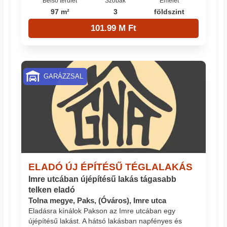
Belső terület
Szobák
Emelet
97 m²
3
földszint
101.99 M Ft
GARÁZZSAL
ELADÓ ÚJ ÉPÍTÉSŰ TÉGLALAKÁS
Imre utcában újépítésű lakás tágasabb
telken eladó
Tolna megye, Paks, (Óváros), Imre utca
Eladásra kínálok Pakson az Imre utcában egy
újépítésű lakást. A hátsó lakásban napfényes és