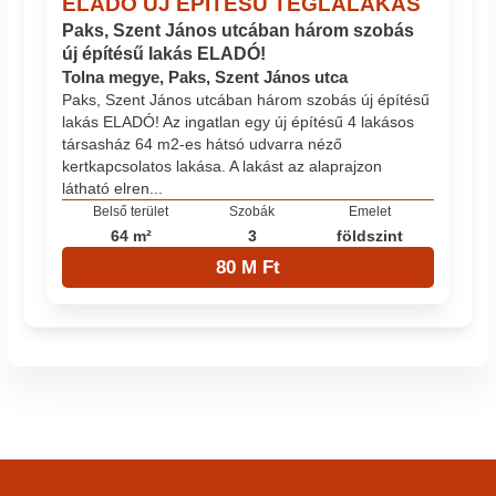
ELADÓ ÚJ ÉPÍTÉSŰ TÉGLALAKÁS
Paks, Szent János utcában három szobás
új építésű lakás ELADÓ!
Tolna megye, Paks, Szent János utca
Paks, Szent János utcában három szobás új építésű
lakás ELADÓ! Az ingatlan egy új építésű 4 lakásos
társasház 64 m2-es hátsó udvarra néző
kertkapcsolatos lakása. A lakást az alaprajzon
látható elren...
Belső terület
Szobák
Emelet
64 m²
3
földszint
80 M Ft