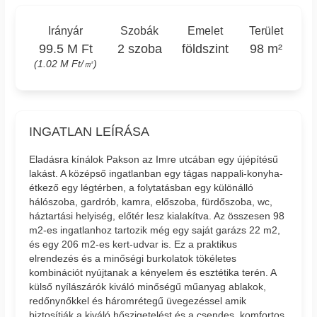
Irányár
Szobák
Emelet
Terület
99.5 M Ft
2 szoba
földszint
98 m²
(1.02 M Ft/㎡)
INGATLAN LEÍRÁSA
Eladásra kínálok Pakson az Imre utcában egy újépítésű
lakást. A középső ingatlanban egy tágas nappali-konyha-
étkező egy légtérben, a folytatásban egy különálló
hálószoba, gardrób, kamra, előszoba, fürdőszoba, wc,
háztartási helyiség, előtér lesz kialakítva. Az összesen 98
m2-es ingatlanhoz tartozik még egy saját garázs 22 m2,
és egy 206 m2-es kert-udvar is. Ez a praktikus
elrendezés és a minőségi burkolatok tökéletes
kombinációt nyújtanak a kényelem és esztétika terén. A
külső nyílászárók kiváló minőségű műanyag ablakok,
redőnynőkkel és háromrétegű üvegezéssel amik
biztosítják a kiváló hőszigetelést és a csendes, komfortos