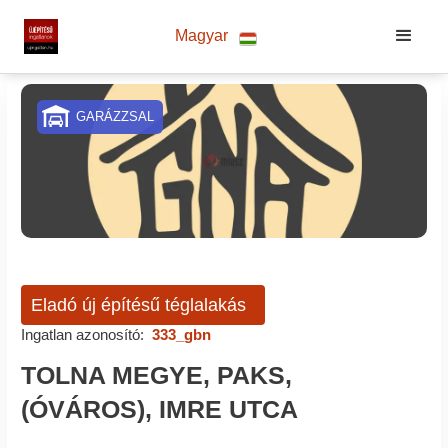
Magyar
GARÁZZSAL
Eladó új építésű téglalakás
Ingatlan azonosító:
333_gbn
TOLNA MEGYE, PAKS,
(ÓVÁROS), IMRE UTCA