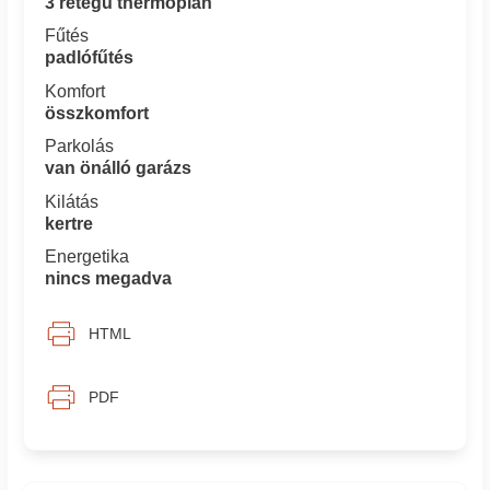
3 rétegű thermoplan
Fűtés
padlófűtés
Komfort
összkomfort
Parkolás
van önálló garázs
Kilátás
kertre
Energetika
nincs megadva
HTML
PDF