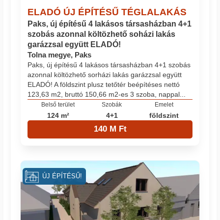
ELADÓ ÚJ ÉPÍTÉSŰ TÉGLALAKÁS
Paks, új építésű 4 lakásos társasházban 4+1
szobás azonnal költözhető soházi lakás
garázzsal együtt ELADÓ!
Tolna megye, Paks
Paks, új építésű 4 lakásos társasházban 4+1 szobás
azonnal költözhető sorházi lakás garázzsal együtt
ELADÓ! A földszint plusz tetőtér beépítéses nettó
123,63 m2, bruttó 150,66 m2-es 3 szoba, nappal...
Belső terület
Szobák
Emelet
124 m²
4+1
földszint
140 M Ft
ÚJ ÉPÍTÉSŰ!