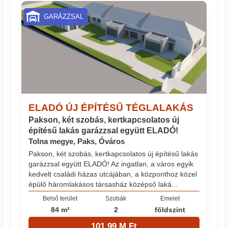
GARÁZZSAL
ELADÓ ÚJ ÉPÍTÉSŰ TÉGLALAKÁS
Pakson, két szobás, kertkapcsolatos új
építésű lakás garázzsal együtt ELADÓ!
Tolna megye, Paks, Óváros
Pakson, két szobás, kertkapcsolatos új építésű lakás
garázzsal együtt ELADÓ! Az ingatlan, a város egyik
kedvelt családi házas utcájában, a központhoz közel
épülő háromlakásos társasház középső laká...
Belső terület
Szobák
Emelet
84 m²
2
földszint
101.99 M Ft