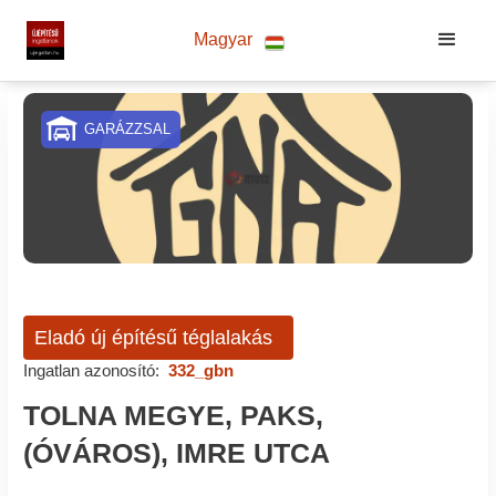
Magyar
GARÁZZSAL
Eladó új építésű téglalakás
Ingatlan azonosító:
332_gbn
TOLNA MEGYE, PAKS,
(ÓVÁROS), IMRE UTCA