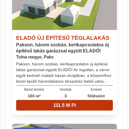
ELADÓ ÚJ ÉPÍTÉSŰ TÉGLALAKÁS
Pakson, három szobás, kertkapcsolatos új
építésű lakás garázzsal együtt ELADÓ!
Tolna megye, Paks
Pakson, három szobás, kertkapcsolatos új építésű
lakás garázzsal együtt ELADÓ! Az ingatlan, a város
egyik kedvelt családi házas utcájában, a központhoz
közel épülő háromlakásos társasház belső udva...
Belső terület
Szobák
Emelet
104 m²
3
földszint
111.5 M Ft