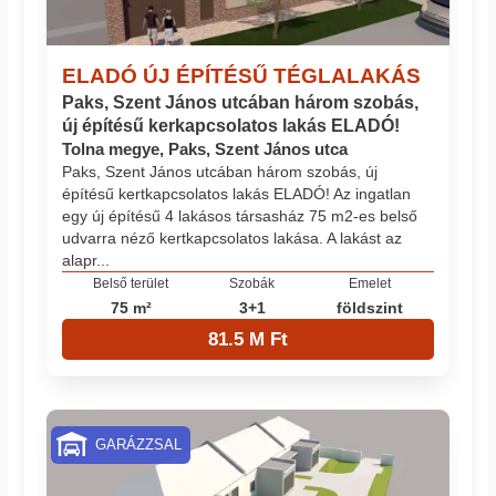
ELADÓ ÚJ ÉPÍTÉSŰ TÉGLALAKÁS
Paks, Szent János utcában három szobás,
új építésű kerkapcsolatos lakás ELADÓ!
Tolna megye, Paks, Szent János utca
Paks, Szent János utcában három szobás, új
építésű kertkapcsolatos lakás ELADÓ! Az ingatlan
egy új építésű 4 lakásos társasház 75 m2-es belső
udvarra néző kertkapcsolatos lakása. A lakást az
alapr...
Belső terület
Szobák
Emelet
75 m²
3+1
földszint
81.5 M Ft
GARÁZZSAL