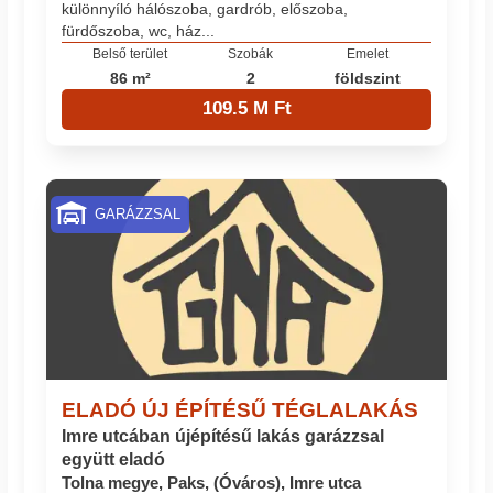
különnyíló hálószoba, gardrób, előszoba,
fürdőszoba, wc, ház...
Belső terület
Szobák
Emelet
86 m²
2
földszint
109.5 M Ft
GARÁZZSAL
ELADÓ ÚJ ÉPÍTÉSŰ TÉGLALAKÁS
Imre utcában újépítésű lakás garázzsal
együtt eladó
Tolna megye, Paks, (Óváros), Imre utca