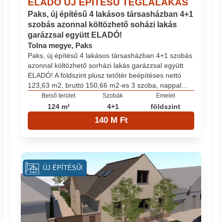
ELADÓ ÚJ ÉPÍTÉSŰ TÉGLALAKÁS
Paks, új építésű 4 lakásos társasházban 4+1
szobás azonnal költözhető soházi lakás
garázzsal együtt ELADÓ!
Tolna megye, Paks
Paks, új építésű 4 lakásos társasházban 4+1 szobás
azonnal költözhető sorházi lakás garázzsal együtt
ELADÓ! A földszint plusz tetőtér beépítéses nettó
123,63 m2, bruttó 150,66 m2-es 3 szoba, nappal...
Belső terület
Szobák
Emelet
124 m²
4+1
földszint
140 M Ft
ÚJ ÉPÍTÉSŰ!