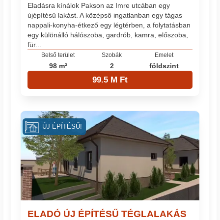
Eladásra kínálok Pakson az Imre utcában egy
újépítésű lakást. A középső ingatlanban egy tágas
nappali-konyha-étkező egy légtérben, a folytatásban
egy különálló hálószoba, gardrób, kamra, előszoba,
für...
Belső terület
Szobák
Emelet
98 m²
2
földszint
99.5 M Ft
ÚJ ÉPÍTÉSŰ!
ELADÓ ÚJ ÉPÍTÉSŰ TÉGLALAKÁS