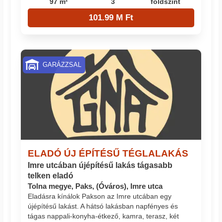
97 m²
3
földszint
101.99 M Ft
GARÁZZSAL
ELADÓ ÚJ ÉPÍTÉSŰ TÉGLALAKÁS
Imre utcában újépítésű lakás tágasabb
telken eladó
Tolna megye, Paks, (Óváros), Imre utca
Eladásra kínálok Pakson az Imre utcában egy
újépítésű lakást. A hátsó lakásban napfényes és
tágas nappali-konyha-étkező, kamra, terasz, két