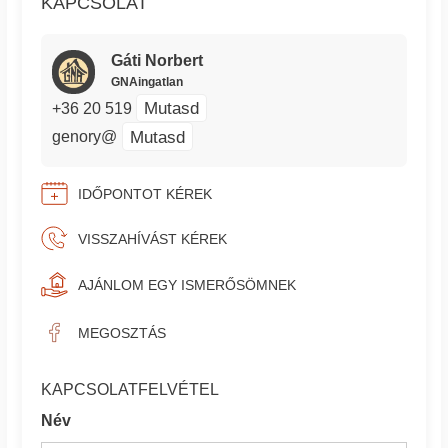
KAPCSOLAT
Gáti Norbert
GNAingatlan
Mutasd
+36 20 519
Mutasd
genory@
IDŐPONTOT KÉREK
VISSZAHÍVÁST KÉREK
AJÁNLOM EGY ISMERŐSÖMNEK
MEGOSZTÁS
KAPCSOLATFELVÉTEL
Név