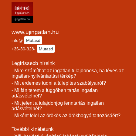
www.ujingatlan.hu
info@
Mutasd
+36-30-328-
Mutasd
Legfrissebb híreink
- Mire számíthat az ingatlan tulajdonosa, ha téves az
ingatlan-nyilvántartási térkép?
- Mit érdemes tudni a túlépítés szabályairól?
- Mi fán terem a függőben tartás ingatlan
adásvételnél?
- Mit jelent a tulajdonjog fenntartás ingatlan
adásvételnél?
- Miként felel az örökös az örökhagyó tartozásáért?
További kínálatunk