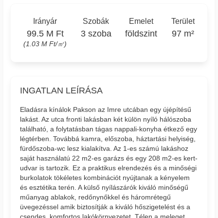
Irányár
Szobák
Emelet
Terület
99.5 M Ft
3 szoba
földszint
97 m²
(1.03 M Ft/㎡)
INGATLAN LEÍRÁSA
Eladásra kínálok Pakson az Imre utcában egy újépítésű
lakást. Az utca fronti lakásban két külön nyíló hálószoba
található, a folytatásban tágas nappali-konyha étkező egy
légtérben. Továbbá kamra, előszoba, háztartási helyiség,
fürdőszoba-wc lesz kialakítva. Az 1-es számú lakáshoz
saját használatú 22 m2-es garázs és egy 208 m2-es kert-
udvar is tartozik. Ez a praktikus elrendezés és a minőségi
burkolatok tökéletes kombinációt nyújtanak a kényelem
és esztétika terén. A külső nyílászárók kiváló minőségű
műanyag ablakok, redőnynőkkel és háromrétegű
üvegezéssel amik biztosítják a kiváló hőszigetelést és a
csendes, komfortos lakókörnyezetet. Télen a meleget