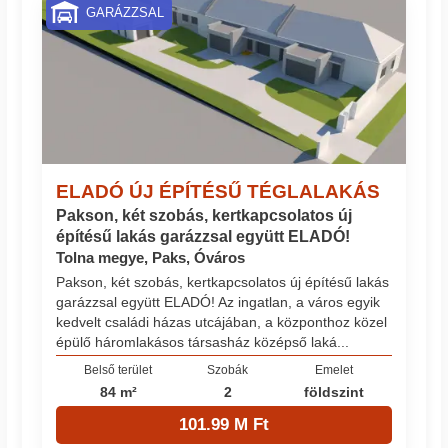
GARÁZZSAL
ELADÓ ÚJ ÉPÍTÉSŰ TÉGLALAKÁS
Pakson, két szobás, kertkapcsolatos új
építésű lakás garázzsal együtt ELADÓ!
Tolna megye, Paks, Óváros
Pakson, két szobás, kertkapcsolatos új építésű lakás
garázzsal együtt ELADÓ! Az ingatlan, a város egyik
kedvelt családi házas utcájában, a központhoz közel
épülő háromlakásos társasház középső laká...
Belső terület
Szobák
Emelet
84 m²
2
földszint
101.99 M Ft