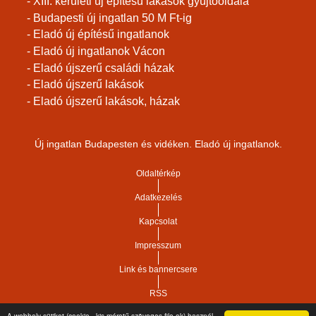
- XIII. kerületi új építésű lakások gyüjtőoldala
- Budapesti új ingatlan 50 M Ft-ig
- Eladó új építésű ingatlanok
- Eladó új ingatlanok Vácon
- Eladó újszerű családi házak
- Eladó újszerű lakások
- Eladó újszerű lakások, házak
Új ingatlan Budapesten és vidéken. Eladó új ingatlanok.
Oldaltérkép
Adatkezelés
Kapcsolat
Impresszum
Link és bannercsere
RSS
A webhely sütiket (cookie - kis méretű szöveges file-ok) használ