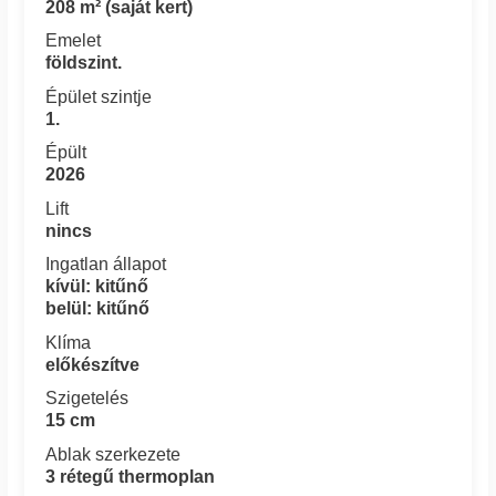
208 m² (saját kert)
Emelet
földszint.
Épület szintje
1.
Épült
2026
Lift
nincs
Ingatlan állapot
kívül: kitűnő
belül: kitűnő
Klíma
előkészítve
Szigetelés
15 cm
Ablak szerkezete
3 rétegű thermoplan