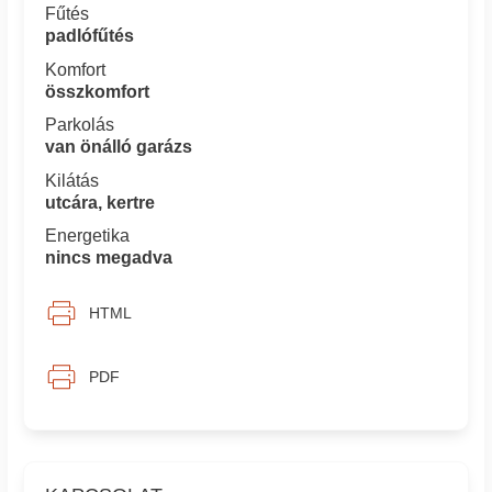
Fűtés
padlófűtés
Komfort
összkomfort
Parkolás
van önálló garázs
Kilátás
utcára, kertre
Energetika
nincs megadva
HTML
PDF