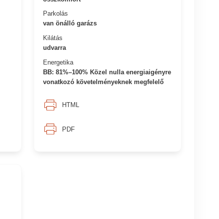
Parkolás
van önálló garázs
Kilátás
udvarra
Energetika
BB: 81%–100% Közel nulla energiaigényre
vonatkozó követelményeknek megfelelő
HTML
PDF