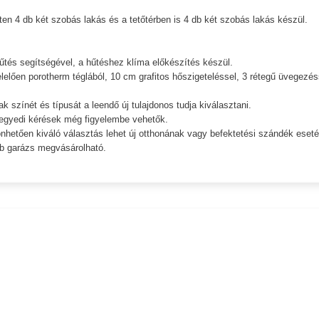
eten 4 db két szobás lakás és a tetőtérben is 4 db két szobás lakás készül.
űtés segítségével, a hűtéshez klíma előkészítés készül.
elően porotherm téglából, 10 cm grafitos hőszigeteléssel, 3 rétegű üvegezés
k színét és típusát a leendő új tulajdonos tudja kiválasztani.
n egyedi kérések még figyelembe vehetők.
hetően kiváló választás lehet új otthonának vagy befektetési szándék eseté
db garázs megvásárolható.