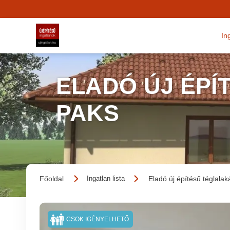
In
ELADÓ ÚJ ÉPÍ
PAKS
Főoldal
Eladó új építésű téglalak
Ingatlan lista
CSOK IGÉNYELHETŐ