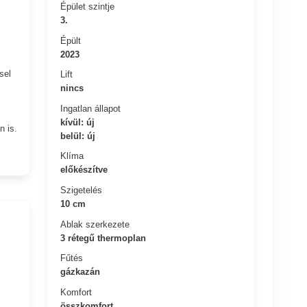
Épület szintje
3.
Épült
2023
sel
Lift
nincs
Ingatlan állapot
kívül: új
n is.
belül: új
Klíma
előkészítve
Szigetelés
10 cm
Ablak szerkezete
3 rétegű thermoplan
Fűtés
gázkazán
Komfort
összkomfort