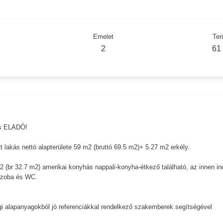
Emelet
Ter
2
61
ás ELADÓ!
t lakás nettó alapterülete 59 m2 (bruttó 69.5 m2)+ 5.27 m2 erkély.
 (br 32.7 m2) amerikai konyhás nappali-konyha-étkező található, az innen in
őszoba és WC.
égi alapanyagokból jó referenciákkal rendelkező szakemberek segítségével