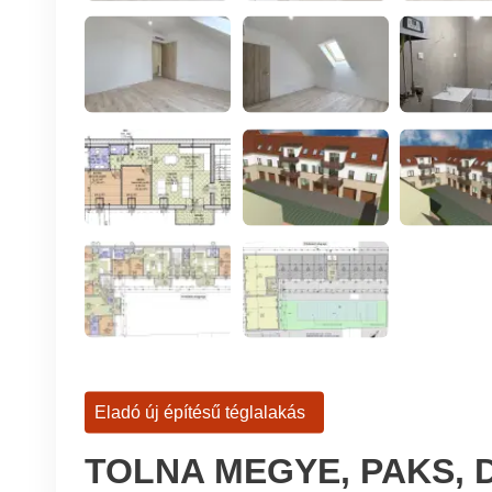
Eladó új építésű téglalakás
TOLNA MEGYE, PAKS,