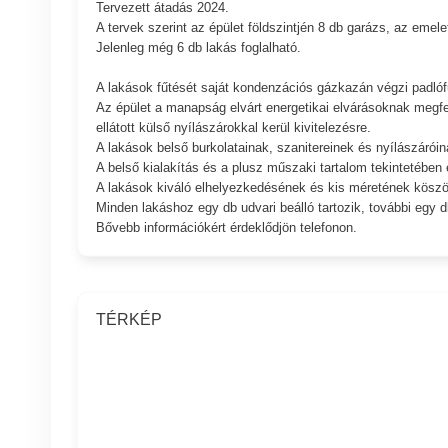
Tervezett átadás 2024.
A tervek szerint az épület földszintjén 8 db garázs, az emel
Jelenleg még 6 db lakás foglalható.
A lakások fűtését saját kondenzációs gázkazán végzi padlóf
Az épület a manapság elvárt energetikai elvárásoknak megfel
ellátott külső nyílászárokkal kerül kivitelezésre.
A lakások belső burkolatainak, szanitereinek és nyílászáróina
A belső kialakítás és a plusz műszaki tartalom tekintetébe
A lakások kiváló elhelyezkedésének és kis méretének köszön
Minden lakáshoz egy db udvari beálló tartozik, további egy 
Bővebb információkért érdeklődjön telefonon.
TÉRKÉP