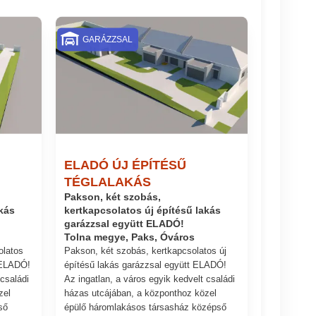
GARÁZZSAL
ELADÓ ÚJ ÉPÍTÉSŰ
TÉGLALAKÁS
Pakson, két szobás,
kás
kertkapcsolatos új építésű lakás
garázzsal együtt ELADÓ!
Tolna megye, Paks, Óváros
olatos
Pakson, két szobás, kertkapcsolatos új
 ELADÓ!
építésű lakás garázzsal együtt ELADÓ!
 családi
Az ingatlan, a város egyik kedvelt családi
zel
házas utcájában, a központhoz közel
ső
épülő háromlakásos társasház középső