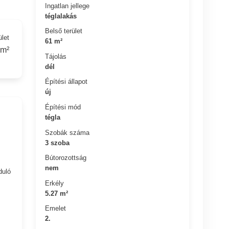
Ingatlan jellege
téglalakás
Belső terület
ület
61 m²
 m²
Tájolás
dél
Építési állapot
új
Építési mód
tégla
Szobák száma
3 szoba
Bútorozottság
nem
duló
Erkély
5.27 m²
Emelet
2.