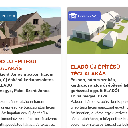
ÉPÍTÉSŰ!
GARÁZZSAL
Ó ÚJ ÉPÍTÉSŰ
ELADÓ ÚJ ÉPÍTÉSŰ
LALAKÁS
TÉGLALAKÁS
Szent János utcában három
, új építésű kerkapcsolatos
Pakson, három szobás,
 ELADÓ!
kertkapcsolatos új építésű la
garázzsal együtt ELADÓ!
megye, Paks, Szent János
Tolna megye, Paks
zent János utcában három
Pakson, három szobás, kertkapcs
 új építésű kertkapcsolatos lakás
új építésű lakás garázzsal együtt
Az ingatlan egy új építésű 4
Az ingatlan, a város egyik kedvelt
 társasház 75 m2-es belső udvarra
házas utcájában, a központhoz kö
rtkapcsolatos lakása. A lakást az
épülő háromlakásos társasház bel