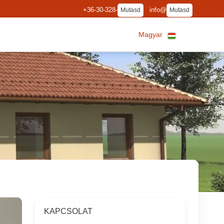
+36-30-328-
info@
Mutasd
Mutasd
Magyar
KAPCSOLAT