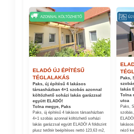
AZONNAL KÖLTÖZHETŐ
ÚJ 
ELAD
ELADÓ ÚJ ÉPÍTÉSŰ
TÉG
TÉGLALAKÁS
Paks, 
szobás
Paks, új építésű 4 lakásos
lakás
társasházban 4+1 szobás azonnal
költözhető soházi lakás garázzsal
Tolna 
együtt ELADÓ!
utca
Paks, S
Tolna megye, Paks
Paks, új építésű 4 lakásos társasházban
szobás,
4+1 szobás azonnal költözhető sorházi
ELADÓ! 
lakás garázzsal együtt ELADÓ! A földszint
lakásos
plusz tetőtér beépítéses nettó 123,63 m2,
néző ke