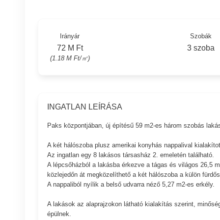
Irányár
Szobák
72 M Ft
3 szoba
(1.18 M Ft/㎡)
INGATLAN LEÍRÁSA
Paks központjában, új építésű 59 m2-es három szobás lak
A két hálószoba plusz amerikai konyhás nappalival kialakítot
Az ingatlan egy 8 lakásos társasház 2. emeletén található.
A lépcsőházból a lakásba érkezve a tágas és világos 26,5 m2
közlejedőn át megközelíthető a két hálószoba a külön fürd
A nappaliból nyílik a belső udvarra néző 5,27 m2-es erkély.
A lakások az alaprajzokon látható kialakítás szerint, minős
épülnek.