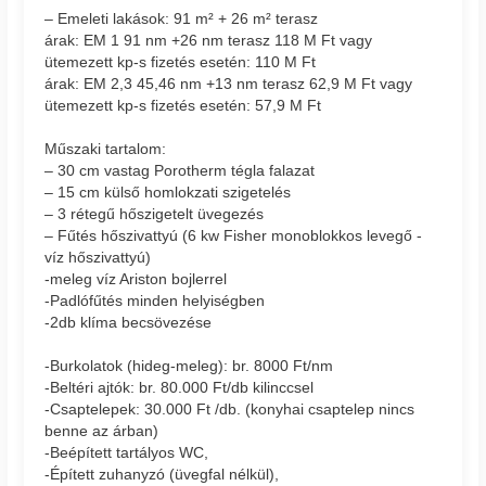
– Emeleti lakások: 91 m² + 26 m² terasz
árak: EM 1 91 nm +26 nm terasz 118 M Ft vagy
ütemezett kp-s fizetés esetén: 110 M Ft
árak: EM 2,3 45,46 nm +13 nm terasz 62,9 M Ft vagy
ütemezett kp-s fizetés esetén: 57,9 M Ft
Műszaki tartalom:
– 30 cm vastag Porotherm tégla falazat
– 15 cm külső homlokzati szigetelés
– 3 rétegű hőszigetelt üvegezés
– Fűtés hőszivattyú (6 kw Fisher monoblokkos levegő -
víz hőszivattyú)
-meleg víz Ariston bojlerrel
-Padlófűtés minden helyiségben
-2db klíma becsövezése
-Burkolatok (hideg-meleg): br. 8000 Ft/nm
-Beltéri ajtók: br. 80.000 Ft/db kilinccsel
-Csaptelepek: 30.000 Ft /db. (konyhai csaptelep nincs
benne az árban)
-Beépített tartályos WC,
-Épített zuhanyzó (üvegfal nélkül),