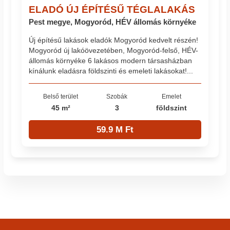
ELADÓ ÚJ ÉPÍTÉSŰ TÉGLALAKÁS
Pest megye, Mogyoród, HÉV állomás környéke
Új építésű lakások eladók Mogyoród kedvelt részén!
Mogyoród új lakóövezetében, Mogyoród-felső, HÉV-
állomás környéke 6 lakásos modern társasházban
kínálunk eladásra földszinti és emeleti lakásokat!...
Belső terület
Szobák
Emelet
45 m²
3
földszint
59.9 M Ft