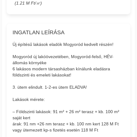
(1.21 M Ft/㎡)
INGATLAN LEÍRÁSA
Új építésű lakások eladók Mogyoród kedvelt részén!
Mogyoród új lakóövezetében, Mogyoród-felső, HÉV-
állomás környéke
6 lakásos modern társasházban kínálunk eladásra
földszinti és emeleti lakásokat!
3. ütem elindult. 1-2-es ütem ELADVA!
Lakások mérete:
– Földszinti lakások: 91 m² + 26 m² terasz + kb. 100 m²
saját kert
árak: 91 nm +26 nm terasz + kb. 100 nm kert 128 M Ft
vagy ütemezett kp-s fizetés esetén 118 M Ft