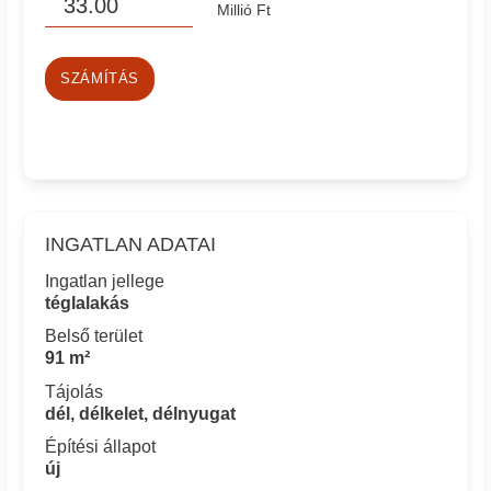
Millió Ft
SZÁMÍTÁS
INGATLAN ADATAI
Ingatlan jellege
téglalakás
Belső terület
91 m²
Tájolás
dél, délkelet, délnyugat
Építési állapot
új