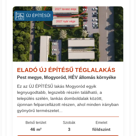
ÚJ ÉPÍTÉSŰ!
ELADÓ ÚJ ÉPÍTÉSŰ TÉGLALAKÁS
Pest megye, Mogyoród, HÉV állomás környéke
Ez az ÚJ ÉPÍTÉSŰ lakás Mogyoród egyik
legnyugodtabb, legszebb részén található, a
település szélén, lankás domboldalak között,
újonnan felparcellázott részen, ahol minden irányban
gyönyörű természetet...
Belső terület
Szobák
Emelet
46 m²
3
földszint