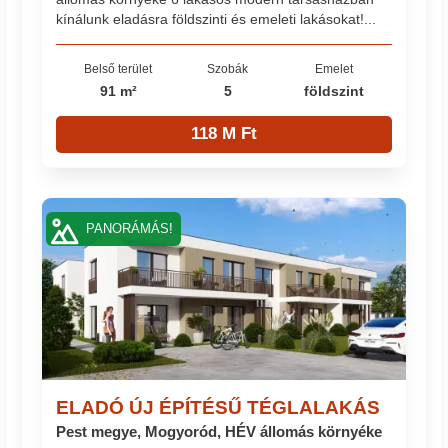
kínálunk eladásra földszinti és emeleti lakásokat!...
Belső terület
Szobák
Emelet
91 m²
5
földszint
118 M Ft
PANORÁMÁS!
ELADÓ ÚJ ÉPÍTÉSŰ TÉGLALAKÁS
Pest megye, Mogyoród, HÉV állomás környéke