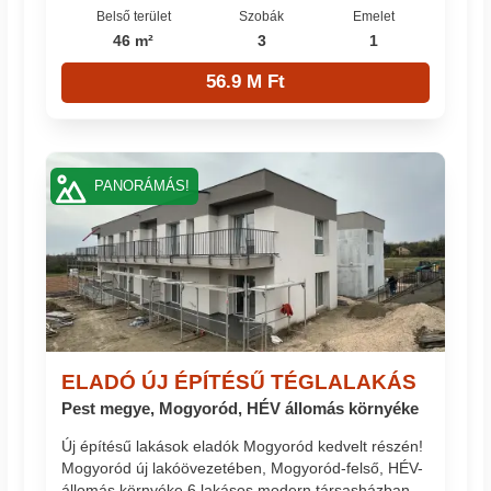
Belső terület
Szobák
Emelet
46 m²
3
1
56.9 M Ft
PANORÁMÁS!
ELADÓ ÚJ ÉPÍTÉSŰ TÉGLALAKÁS
Pest megye, Mogyoród, HÉV állomás környéke
Új építésű lakások eladók Mogyoród kedvelt részén!
Mogyoród új lakóövezetében, Mogyoród-felső, HÉV-
állomás környéke 6 lakásos modern társasházban