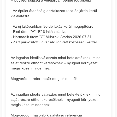
– Ügyvédi költség a vételárban benne foglaltatik!
- Az épület átadásáig aszfaltozott utca és járda kerül
kialakításra.
- Az új lakóparkban 30 db lakás kerül megépítésre.
- Első ütem "A"-"B" 6 lakás eladva.
- Harmadik ütem "C" Műszaki Átadás 2026.07.31
- Zárt parkosított udvar elkülönített közösségi kerttel.
Az ingatlan ideális választás mind befektetőknek, mind
saját részre otthont keresőknek – nyugodt környezet,
mégis közel mindenhez.
Mogyoródon referenciák megtekinthetők.
Az ingatlan ideális választás mind befektetőknek, mind
saját részre otthont keresőknek – nyugodt környezet,
mégis közel mindenhez.
Mogyoródon hasonló kialakítású referencia