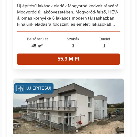
Új építésű lakások eladók Mogyoród kedvelt részén!
Mogyoród új lakóövezetében, Mogyoród-felső, HÉV-
állomás környéke 6 lakásos modern társasházban
kínálunk eladásra földszinti és emeleti lakásokat!...
Belső terület
Szobák
Emelet
45 m²
3
1
55.9 M Ft
ÚJ ÉPÍTÉSŰ!