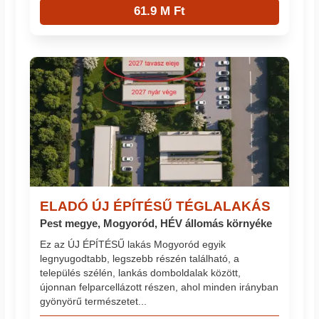
61.9 M Ft
ELADÓ ÚJ ÉPÍTÉSŰ TÉGLALAKÁS
Pest megye, Mogyoród, HÉV állomás környéke
Ez az ÚJ ÉPÍTÉSŰ lakás Mogyoród egyik
legnyugodtabb, legszebb részén található, a
település szélén, lankás domboldalak között,
újonnan felparcellázott részen, ahol minden irányban
gyönyörű természetet...