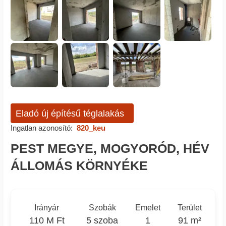
Eladó új építésű téglalakás
Ingatlan azonosító:
820_keu
PEST MEGYE, MOGYORÓD, HÉV
ÁLLOMÁS KÖRNYÉKE
Irányár
Szobák
Emelet
Terület
110 M Ft
5 szoba
1
91 m²