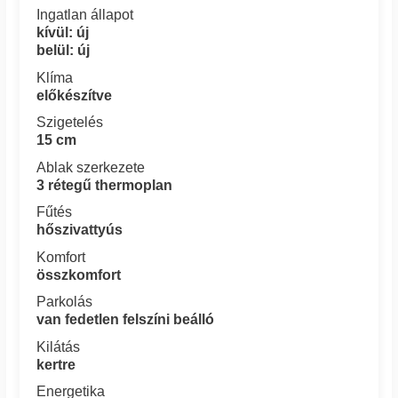
Ingatlan állapot
kívül: új
belül: új
Klíma
előkészítve
Szigetelés
15 cm
Ablak szerkezete
3 rétegű thermoplan
Fűtés
hőszivattyús
Komfort
összkomfort
Parkolás
van fedetlen felszíni beálló
Kilátás
kertre
Energetika