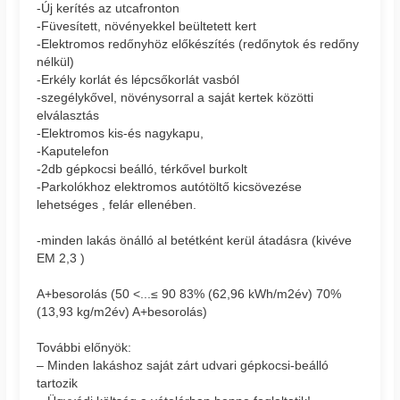
-Új kerítés az utcafronton
-Füvesített, növényekkel beültetett kert
-Elektromos redőnyhöz előkészítés (redőnytok és redőny
nélkül)
-Erkély korlát és lépcsőkorlát vasból
-szegélykővel, növénysorral a saját kertek közötti
elválasztás
-Elektromos kis-és nagykapu,
-Kaputelefon
-2db gépkocsi beálló, térkővel burkolt
-Parkolókhoz elektromos autótöltő kicsövezése
lehetséges , felár ellenében.
-minden lakás önálló al betétként kerül átadásra (kivéve
EM 2,3 )
A+besorolás (50 <...≤ 90 83% (62,96 kWh/m2év) 70%
(13,93 kg/m2év) A+besorolás)
További előnyök:
– Minden lakáshoz saját zárt udvari gépkocsi-beálló
tartozik