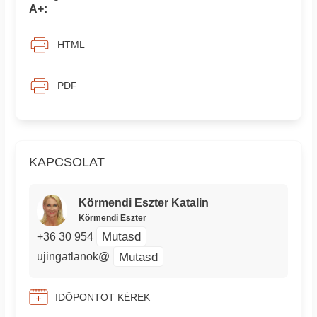
A+:
HTML
PDF
KAPCSOLAT
Körmendi Eszter Katalin
Körmendi Eszter
Mutasd
+36 30 954
Mutasd
ujingatlanok@
IDŐPONTOT KÉREK