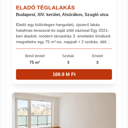
ELADÓ TÉGLALAKÁS
Budapest, XIV. kerület, Alsórákos, Szugló utca
Eladó egy különleges hangulatú, újszerű lakás
hatalmas terasszal és saját zöld oázissal Egy 2021-
ben átadott, modern társasház 3. emeletén kínálunk
megvételre egy 75 m²-es, nappali + 2 szobás, déli...
Belső terület
Szobák
Emelet
75 m²
3
3
169.9 M Ft