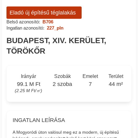
Eladó új építésű téglalakás
Belső azonosító:
B706
Ingatlan azonosító:
227_pln
BUDAPEST, XIV. KERÜLET,
TÖRÖKŐR
Irányár
Szobák
Emelet
Terület
99.1 M Ft
2 szoba
7
44 m²
(2.25 M Ft/㎡)
INGATLAN LEÍRÁSA
A Mogyoródi úton valósul meg ez a modern, új építésű