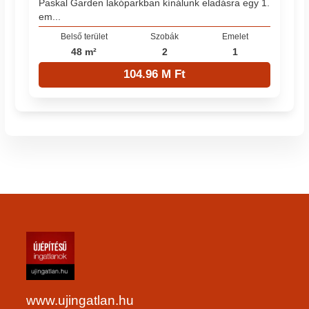
Paskal Garden lakóparkban kínálunk eladásra egy 1.
em...
Belső terület
Szobák
Emelet
48 m²
2
1
104.96 M Ft
www.ujingatlan.hu