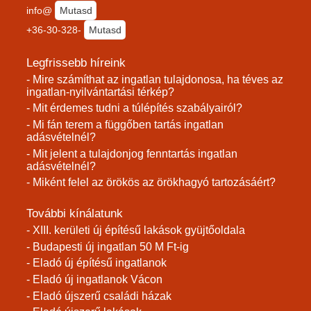
info@
Mutasd
+36-30-328-
Mutasd
Legfrissebb híreink
- Mire számíthat az ingatlan tulajdonosa, ha téves az
ingatlan-nyilvántartási térkép?
- Mit érdemes tudni a túlépítés szabályairól?
- Mi fán terem a függőben tartás ingatlan
adásvételnél?
- Mit jelent a tulajdonjog fenntartás ingatlan
adásvételnél?
- Miként felel az örökös az örökhagyó tartozásáért?
További kínálatunk
- XIII. kerületi új építésű lakások gyüjtőoldala
- Budapesti új ingatlan 50 M Ft-ig
- Eladó új építésű ingatlanok
- Eladó új ingatlanok Vácon
- Eladó újszerű családi házak