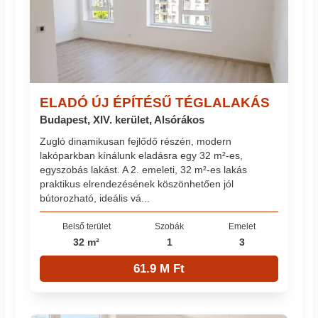
ELADÓ ÚJ ÉPÍTÉSŰ TÉGLALAKÁS
Budapest, XIV. kerület, Alsórákos
Zugló dinamikusan fejlődő részén, modern
lakóparkban kínálunk eladásra egy 32 m²-es,
egyszobás lakást. A 2. emeleti, 32 m²-es lakás
praktikus elrendezésének köszönhetően jól
bútorozható, ideális vá...
Belső terület
Szobák
Emelet
32 m²
1
3
61.9 M Ft