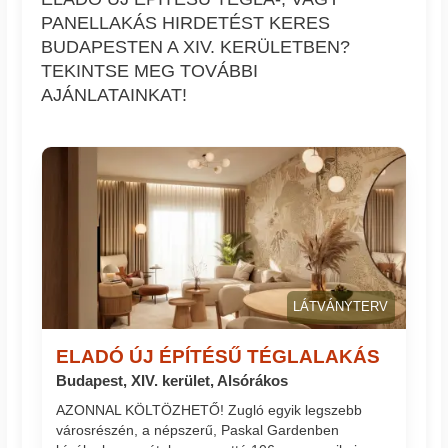
PANELLAKÁS HIRDETÉST KERES
BUDAPESTEN A XIV. KERÜLETBEN?
TEKINTSE MEG TOVÁBBI
AJÁNLATAINKAT!
LÁTVÁNYTERV
ELADÓ ÚJ ÉPÍTÉSŰ TÉGLALAKÁS
Budapest, XIV. kerület, Alsórákos
AZONNAL KÖLTÖZHETŐ! Zugló egyik legszebb
városrészén, a népszerű, Paskal Gardenben