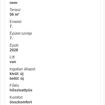
nem
Terasz
56 m²
Emelet
7.
Épület szintje
7.
Épült
2028
Lift
van
Ingatlan állapot
kívül: új
belül: új
Fűtés
hőszivattyús
Komfort
összkomfort