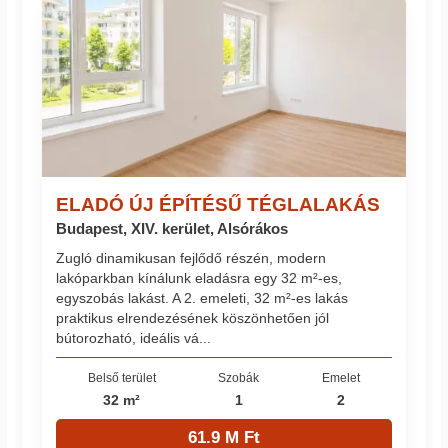
ELADÓ ÚJ ÉPÍTÉSŰ TÉGLALAKÁS
Budapest, XIV. kerület, Alsórákos
Zugló dinamikusan fejlődő részén, modern
lakóparkban kínálunk eladásra egy 32 m²-es,
egyszobás lakást. A 2. emeleti, 32 m²-es lakás
praktikus elrendezésének köszönhetően jól
bútorozható, ideális vá...
Belső terület
Szobák
Emelet
32 m²
1
2
61.9 M Ft