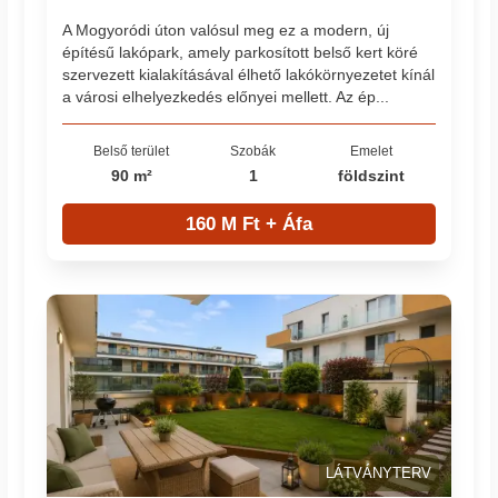
A Mogyoródi úton valósul meg ez a modern, új
építésű lakópark, amely parkosított belső kert köré
szervezett kialakításával élhető lakókörnyezetet kínál
a városi elhelyezkedés előnyei mellett. Az ép...
Belső terület
Szobák
Emelet
90 m²
1
földszint
160 M Ft + Áfa
LÁTVÁNYTERV