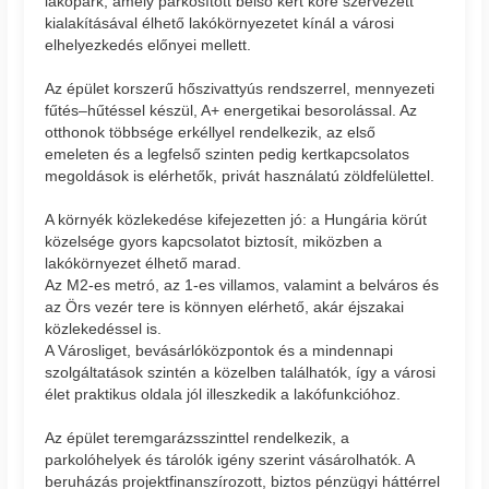
lakópark, amely parkosított belső kert köré szervezett
kialakításával élhető lakókörnyezetet kínál a városi
elhelyezkedés előnyei mellett.
Az épület korszerű hőszivattyús rendszerrel, mennyezeti
fűtés–hűtéssel készül, A+ energetikai besorolással. Az
otthonok többsége erkéllyel rendelkezik, az első
emeleten és a legfelső szinten pedig kertkapcsolatos
megoldások is elérhetők, privát használatú zöldfelülettel.
A környék közlekedése kifejezetten jó: a Hungária körút
közelsége gyors kapcsolatot biztosít, miközben a
lakókörnyezet élhető marad.
Az M2-es metró, az 1-es villamos, valamint a belváros és
az Örs vezér tere is könnyen elérhető, akár éjszakai
közlekedéssel is.
A Városliget, bevásárlóközpontok és a mindennapi
szolgáltatások szintén a közelben találhatók, így a városi
élet praktikus oldala jól illeszkedik a lakófunkcióhoz.
Az épület teremgarázsszinttel rendelkezik, a
parkolóhelyek és tárolók igény szerint vásárolhatók. A
beruházás projektfinanszírozott, biztos pénzügyi háttérrel