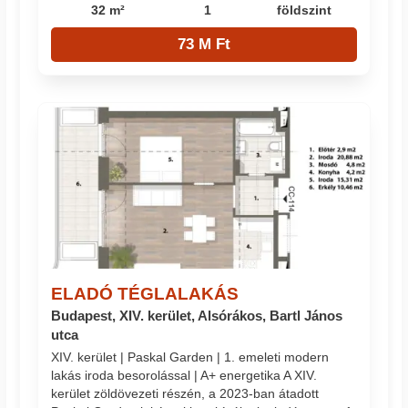
32 m²
1
földszint
73 M Ft
ELADÓ TÉGLALAKÁS
Budapest, XIV. kerület, Alsórákos, Bartl János
utca
XIV. kerület | Paskal Garden | 1. emeleti modern
lakás iroda besorolással | A+ energetika A XIV.
kerület zöldövezeti részén, a 2023-ban átadott