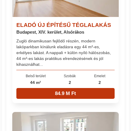
ELADÓ ÚJ ÉPÍTÉSŰ TÉGLALAKÁS
Budapest, XIV. kerület, Alsórákos
Zugló dinamikusan fejlődő részén, modern
lakóparkban kínálunk eladásra egy 44 m²-es,
erkélyes lakást. A nappali + külön nyíló hálószobás,
44 m²-es lakás praktikus elrendezésének és jól
kihasználhat...
Belső terület
Szobák
Emelet
44 m²
2
2
84.9 M Ft