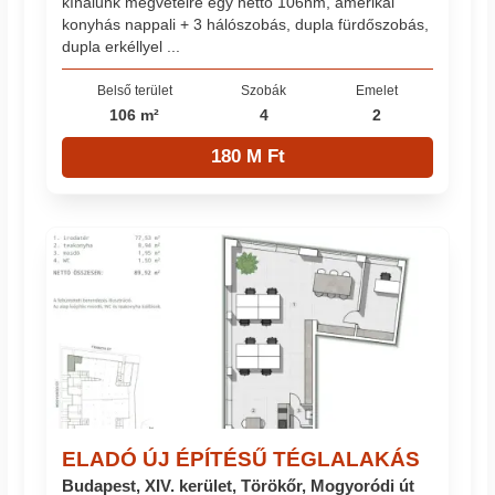
kínálunk megvételre egy nettó 106nm, amerikai
konyhás nappali + 3 hálószobás, dupla fürdőszobás,
dupla erkéllyel ...
Belső terület
Szobák
Emelet
106 m²
4
2
180 M Ft
ELADÓ ÚJ ÉPÍTÉSŰ TÉGLALAKÁS
Budapest, XIV. kerület, Törökőr, Mogyoródi út