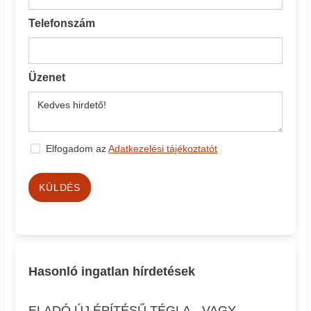
Telefonszám
Üzenet
Elfogadom az
Adatkezelési tájékoztatót
KÜLDÉS
Hasonló ingatlan hírdetések
ELADÓ ÚJ ÉPÍTÉSŰ TÉGLA-, VAGY