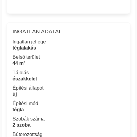
INGATLAN ADATAI
Ingatlan jellege
téglalakás
Belső terület
44 m²
Tájolás
északkelet
Építési állapot
új
Építési mód
tégla
Szobák száma
2 szoba
Bútorozottság