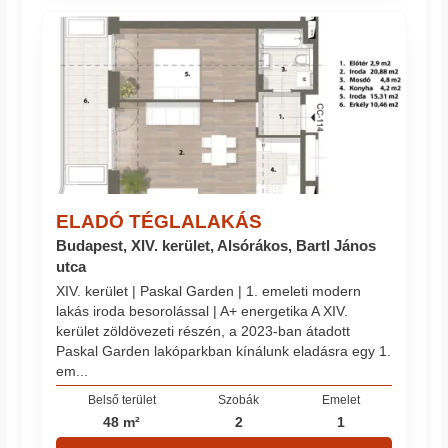
ELADÓ TÉGLALAKÁS
Budapest, XIV. kerület, Alsórákos, Bartl János
utca
XIV. kerület | Paskal Garden | 1. emeleti modern
lakás iroda besorolással | A+ energetika A XIV.
kerület zöldövezeti részén, a 2023-ban átadott
Paskal Garden lakóparkban kínálunk eladásra egy 1.
em...
Belső terület
Szobák
Emelet
48 m²
2
1