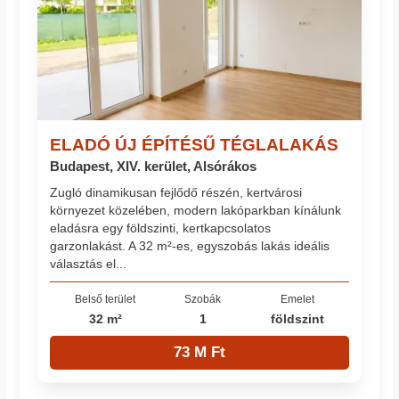
ELADÓ ÚJ ÉPÍTÉSŰ TÉGLALAKÁS
Budapest, XIV. kerület, Alsórákos
Zugló dinamikusan fejlődő részén, kertvárosi
környezet közelében, modern lakóparkban kínálunk
eladásra egy földszinti, kertkapcsolatos
garzonlakást. A 32 m²-es, egyszobás lakás ideális
választás el...
Belső terület
Szobák
Emelet
32 m²
1
földszint
73 M Ft