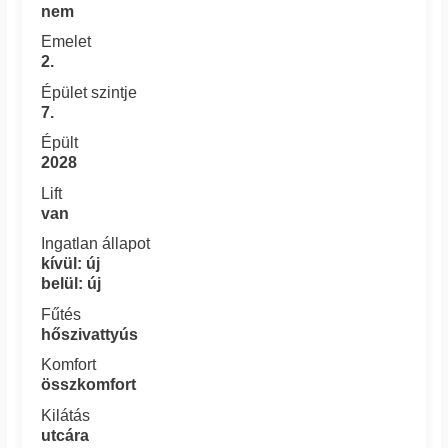
nem
Emelet
2.
Épület szintje
7.
Épült
2028
Lift
van
Ingatlan állapot
kívül: új
belül: új
Fűtés
hőszivattyús
Komfort
összkomfort
Kilátás
utcára