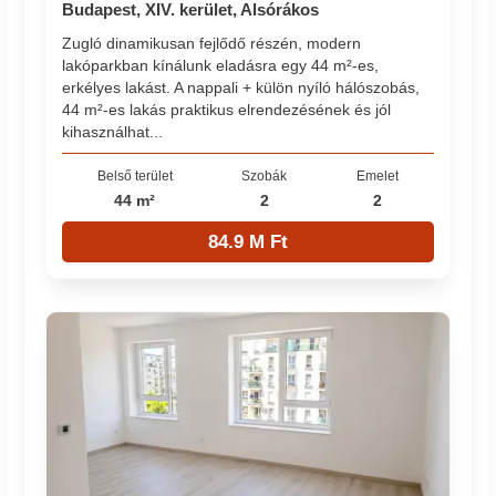
Budapest, XIV. kerület, Alsórákos
Zugló dinamikusan fejlődő részén, modern
lakóparkban kínálunk eladásra egy 44 m²-es,
erkélyes lakást. A nappali + külön nyíló hálószobás,
44 m²-es lakás praktikus elrendezésének és jól
kihasználhat...
Belső terület
Szobák
Emelet
44 m²
2
2
84.9 M Ft