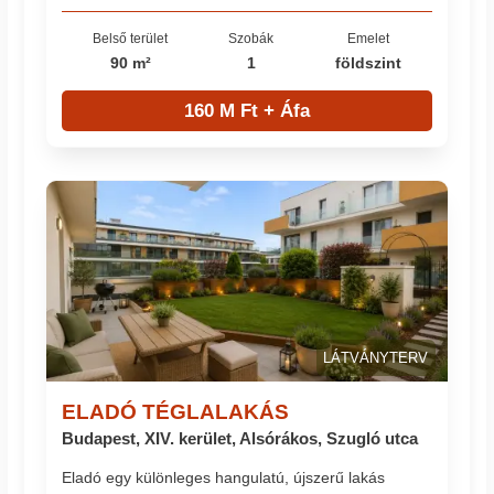
Belső terület
Szobák
Emelet
90 m²
1
földszint
160 M Ft + Áfa
LÁTVÁNYTERV
ELADÓ TÉGLALAKÁS
Budapest, XIV. kerület, Alsórákos, Szugló utca
Eladó egy különleges hangulatú, újszerű lakás