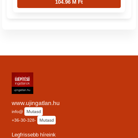
104.96 M Ft
www.ujingatlan.hu
info@
Mutasd
+36-30-328-
Mutasd
Legfrissebb híreink