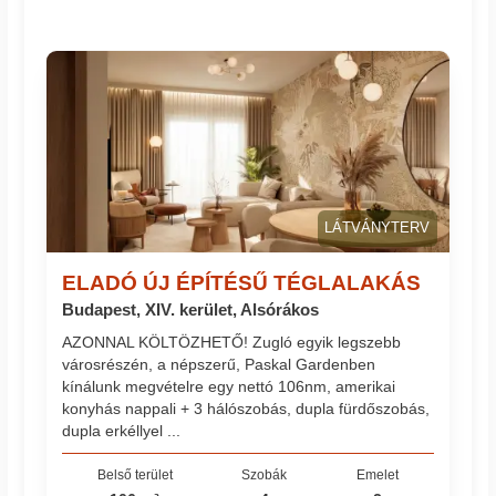
LÁTVÁNYTERV
ELADÓ ÚJ ÉPÍTÉSŰ TÉGLALAKÁS
Budapest, XIV. kerület, Alsórákos
AZONNAL KÖLTÖZHETŐ! Zugló egyik legszebb
városrészén, a népszerű, Paskal Gardenben
kínálunk megvételre egy nettó 106nm, amerikai
konyhás nappali + 3 hálószobás, dupla fürdőszobás,
dupla erkéllyel ...
Belső terület
Szobák
Emelet