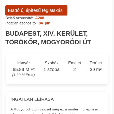
Eladó új építésű téglalakás
Belső azonosító:
A208
Ingatlan azonosító:
84_pln
BUDAPEST, XIV. KERÜLET,
TÖRÖKŐR, MOGYORÓDI ÚT
Irányár
Szobák
Emelet
Terület
65.89 M Ft
1 szoba
2
39 m²
(1.69 M Ft/㎡)
INGATLAN LEÍRÁSA
A Mogyoródi úton valósul meg ez a modern, új építésű