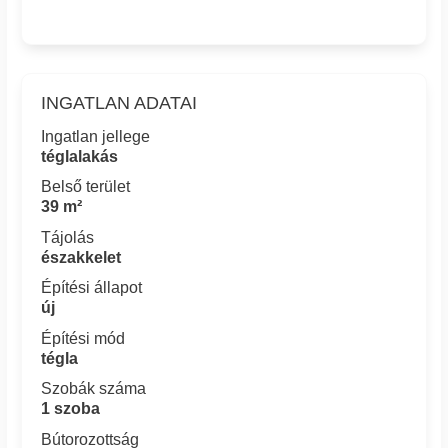
INGATLAN ADATAI
Ingatlan jellege
téglalakás
Belső terület
39 m²
Tájolás
északkelet
Építési állapot
új
Építési mód
tégla
Szobák száma
1 szoba
Bútorozottság