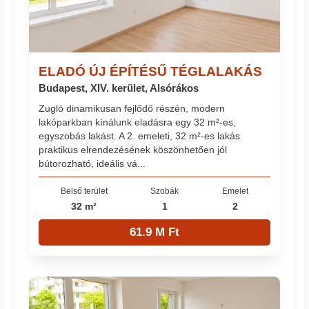
ELADÓ ÚJ ÉPÍTÉSŰ TÉGLALAKÁS
Budapest, XIV. kerület, Alsórákos
Zugló dinamikusan fejlődő részén, modern
lakóparkban kínálunk eladásra egy 32 m²-es,
egyszobás lakást. A 2. emeleti, 32 m²-es lakás
praktikus elrendezésének köszönhetően jól
bútorozható, ideális vá...
Belső terület
Szobák
Emelet
32 m²
1
2
61.9 M Ft