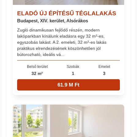
ELADÓ ÚJ ÉPÍTÉSŰ TÉGLALAKÁS
Budapest, XIV. kerület, Alsórákos
Zugló dinamikusan fejlődő részén, modern
lakóparkban kínálunk eladásra egy 32 m²-es,
egyszobás lakást. A 2. emeleti, 32 m²-es lakás
praktikus elrendezésének köszönhetően jól
bútorozható, ideális vá...
Belső terület
Szobák
Emelet
32 m²
1
3
61.9 M Ft