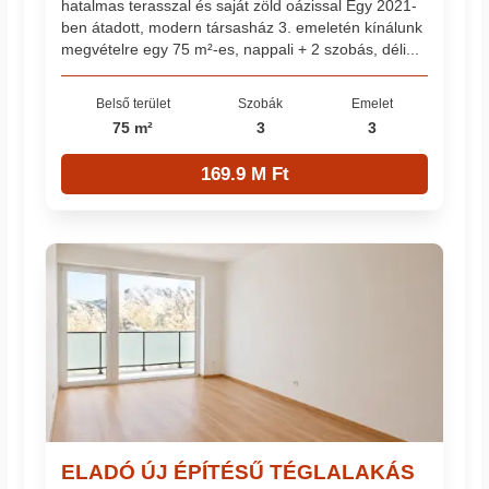
hatalmas terasszal és saját zöld oázissal Egy 2021-
ben átadott, modern társasház 3. emeletén kínálunk
megvételre egy 75 m²-es, nappali + 2 szobás, déli...
Belső terület
Szobák
Emelet
75 m²
3
3
169.9 M Ft
ELADÓ ÚJ ÉPÍTÉSŰ TÉGLALAKÁS