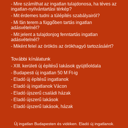
- Mire számíthat az ingatlan tulajdonosa, ha téves az
ingatlan-nyilvántartási térkép?
- Mit érdemes tudni a túlépítés szabályairól?
- Mi fán terem a függőben tartás ingatlan
adásvételnél?
- Mit jelent a tulajdonjog fenntartás ingatlan
adásvételnél?
- Miként felel az örökös az örökhagyó tartozásáért?
További kínálatunk
- XIII. kerületi új építésű lakások gyüjtőoldala
- Budapesti új ingatlan 50 M Ft-ig
- Eladó új építésű ingatlanok
- Eladó új ingatlanok Vácon
- Eladó újszerű családi házak
- Eladó újszerű lakások
- Eladó újszerű lakások, házak
Új ingatlan Budapesten és vidéken. Eladó új ingatlanok.