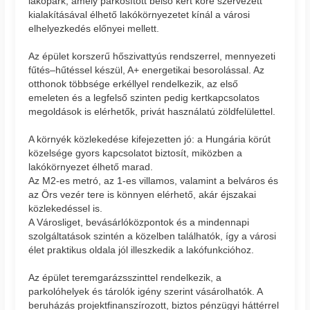
lakópark, amely parkosított belső kert köré szervezett
kialakításával élhető lakókörnyezetet kínál a városi
elhelyezkedés előnyei mellett.
Az épület korszerű hőszivattyús rendszerrel, mennyezeti
fűtés–hűtéssel készül, A+ energetikai besorolással. Az
otthonok többsége erkéllyel rendelkezik, az első
emeleten és a legfelső szinten pedig kertkapcsolatos
megoldások is elérhetők, privát használatú zöldfelülettel.
A környék közlekedése kifejezetten jó: a Hungária körút
közelsége gyors kapcsolatot biztosít, miközben a
lakókörnyezet élhető marad.
Az M2-es metró, az 1-es villamos, valamint a belváros és
az Örs vezér tere is könnyen elérhető, akár éjszakai
közlekedéssel is.
A Városliget, bevásárlóközpontok és a mindennapi
szolgáltatások szintén a közelben találhatók, így a városi
élet praktikus oldala jól illeszkedik a lakófunkcióhoz.
Az épület teremgarázsszinttel rendelkezik, a
parkolóhelyek és tárolók igény szerint vásárolhatók. A
beruházás projektfinanszírozott, biztos pénzügyi háttérrel