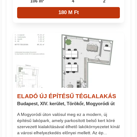
106 m²
4
2
180 M Ft
ELADÓ ÚJ ÉPÍTÉSŰ TÉGLALAKÁS
Budapest, XIV. kerület, Törökőr, Mogyoródi út
A Mogyoródi úton valósul meg ez a modern, új
építésű lakópark, amely parkosított belső kert köré
szervezett kialakításával élhető lakókörnyezetet kínál
a városi elhelyezkedés előnyei mellett. Az ép...