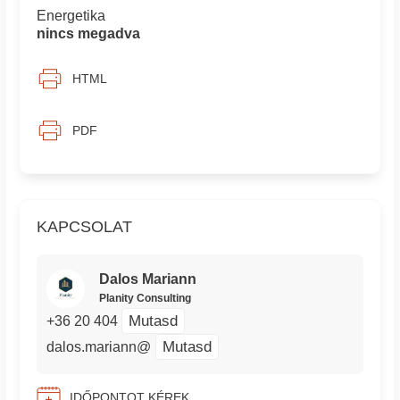
Energetika
nincs megadva
HTML
PDF
KAPCSOLAT
Dalos Mariann
Planity Consulting
Mutasd
+36 20 404
Mutasd
dalos.mariann@
IDŐPONTOT KÉREK