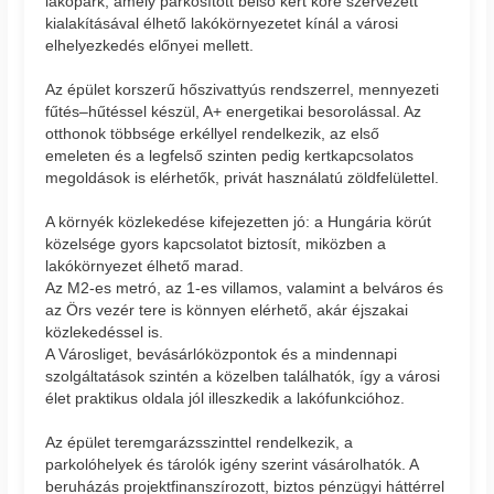
lakópark, amely parkosított belső kert köré szervezett
kialakításával élhető lakókörnyezetet kínál a városi
elhelyezkedés előnyei mellett.
Az épület korszerű hőszivattyús rendszerrel, mennyezeti
fűtés–hűtéssel készül, A+ energetikai besorolással. Az
otthonok többsége erkéllyel rendelkezik, az első
emeleten és a legfelső szinten pedig kertkapcsolatos
megoldások is elérhetők, privát használatú zöldfelülettel.
A környék közlekedése kifejezetten jó: a Hungária körút
közelsége gyors kapcsolatot biztosít, miközben a
lakókörnyezet élhető marad.
Az M2-es metró, az 1-es villamos, valamint a belváros és
az Örs vezér tere is könnyen elérhető, akár éjszakai
közlekedéssel is.
A Városliget, bevásárlóközpontok és a mindennapi
szolgáltatások szintén a közelben találhatók, így a városi
élet praktikus oldala jól illeszkedik a lakófunkcióhoz.
Az épület teremgarázsszinttel rendelkezik, a
parkolóhelyek és tárolók igény szerint vásárolhatók. A
beruházás projektfinanszírozott, biztos pénzügyi háttérrel