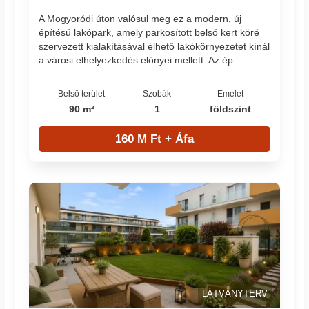
A Mogyoródi úton valósul meg ez a modern, új
építésű lakópark, amely parkosított belső kert köré
szervezett kialakításával élhető lakókörnyezetet kínál
a városi elhelyezkedés előnyei mellett. Az ép...
Belső terület
Szobák
Emelet
90 m²
1
földszint
160 M Ft + Áfa
LÁTVÁNYTERV