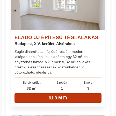
ELADÓ ÚJ ÉPÍTÉSŰ TÉGLALAKÁS
Budapest, XIV. kerület, Alsórákos
Zugló dinamikusan fejlődő részén, modern
lakóparkban kínálunk eladásra egy 32 m²-es,
egyszobás lakást. A 2. emeleti, 32 m²-es lakás
praktikus elrendezésének köszönhetően jól
bútorozható, ideális vá...
Belső terület
Szobák
Emelet
32 m²
1
3
61.9 M Ft