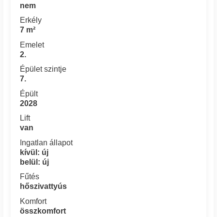
nem
Erkély
7 m²
Emelet
2.
Épület szintje
7.
Épült
2028
Lift
van
Ingatlan állapot
kívül: új
belül: új
Fűtés
hőszivattyús
Komfort
összkomfort