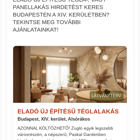
PANELLAKÁS HIRDETÉST KERES
BUDAPESTEN A XIV. KERÜLETBEN?
TEKINTSE MEG TOVÁBBI
AJÁNLATAINKAT!
LÁTVÁNYTERV
ELADÓ ÚJ ÉPÍTÉSŰ TÉGLALAKÁS
Budapest, XIV. kerület, Alsórákos
AZONNAL KÖLTÖZHETŐ! Zugló egyik legszebb
városrészén, a népszerű, Paskal Gardenben