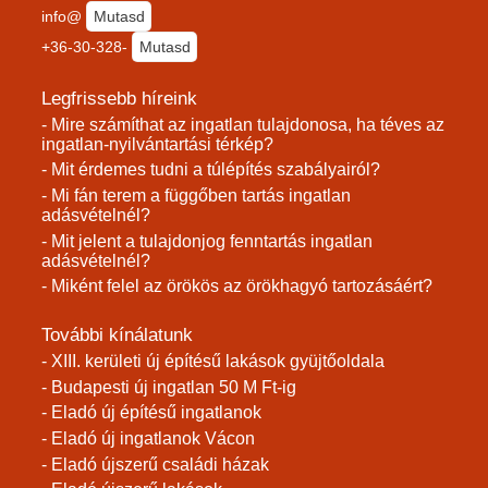
info@
Mutasd
+36-30-328-
Mutasd
Legfrissebb híreink
- Mire számíthat az ingatlan tulajdonosa, ha téves az
ingatlan-nyilvántartási térkép?
- Mit érdemes tudni a túlépítés szabályairól?
- Mi fán terem a függőben tartás ingatlan
adásvételnél?
- Mit jelent a tulajdonjog fenntartás ingatlan
adásvételnél?
- Miként felel az örökös az örökhagyó tartozásáért?
További kínálatunk
- XIII. kerületi új építésű lakások gyüjtőoldala
- Budapesti új ingatlan 50 M Ft-ig
- Eladó új építésű ingatlanok
- Eladó új ingatlanok Vácon
- Eladó újszerű családi házak