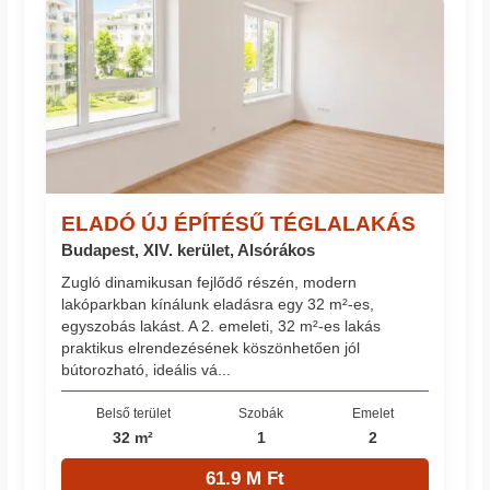
ELADÓ ÚJ ÉPÍTÉSŰ TÉGLALAKÁS
Budapest, XIV. kerület, Alsórákos
Zugló dinamikusan fejlődő részén, modern
lakóparkban kínálunk eladásra egy 32 m²-es,
egyszobás lakást. A 2. emeleti, 32 m²-es lakás
praktikus elrendezésének köszönhetően jól
bútorozható, ideális vá...
Belső terület
Szobák
Emelet
32 m²
1
2
61.9 M Ft