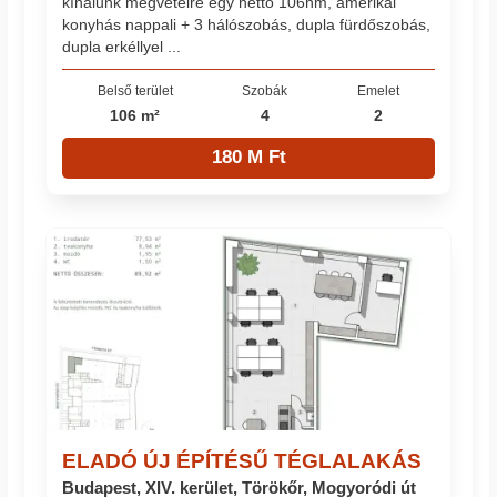
kínálunk megvételre egy nettó 106nm, amerikai
konyhás nappali + 3 hálószobás, dupla fürdőszobás,
dupla erkéllyel ...
Belső terület
Szobák
Emelet
106 m²
4
2
180 M Ft
ELADÓ ÚJ ÉPÍTÉSŰ TÉGLALAKÁS
Budapest, XIV. kerület, Törökőr, Mogyoródi út