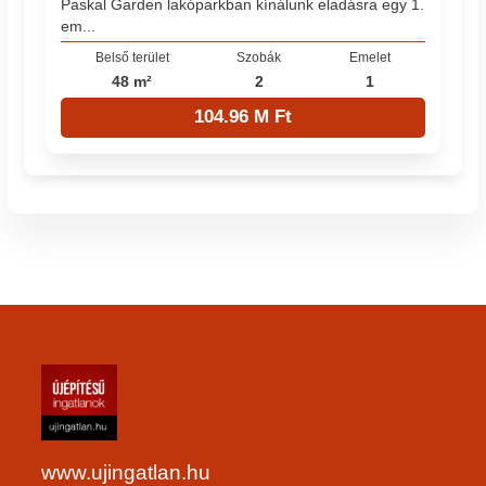
Paskal Garden lakóparkban kínálunk eladásra egy 1.
em...
Belső terület
Szobák
Emelet
48 m²
2
1
104.96 M Ft
www.ujingatlan.hu