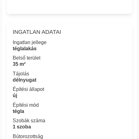
INGATLAN ADATAI
Ingatlan jellege
téglalakás
Belső terület
35 m²
Tájolás
délnyugat
Építési állapot
új
Építési mód
tégla
Szobák száma
1 szoba
Bútorozottság