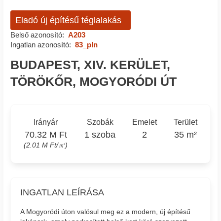
Eladó új építésű téglalakás
Belső azonosító:
A203
Ingatlan azonosító:
83_pln
BUDAPEST, XIV. KERÜLET,
TÖRÖKŐR, MOGYORÓDI ÚT
Irányár
Szobák
Emelet
Terület
70.32 M Ft
1 szoba
2
35 m²
(2.01 M Ft/㎡)
INGATLAN LEÍRÁSA
A Mogyoródi úton valósul meg ez a modern, új építésű