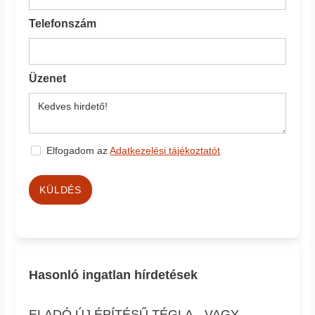
Telefonszám
Üzenet
Elfogadom az
Adatkezelési tájékoztatót
KÜLDÉS
Hasonló ingatlan hírdetések
ELADÓ ÚJ ÉPÍTÉSŰ TÉGLA-, VAGY