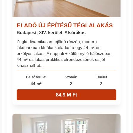
ELADÓ ÚJ ÉPÍTÉSŰ TÉGLALAKÁS
Budapest, XIV. kerület, Alsórákos
Zugló dinamikusan fejlődő részén, modern
lakóparkban kínálunk eladásra egy 44 m²-es,
erkélyes lakást. A nappali + külön nyíló hálószobás,
44 m²-es lakás praktikus elrendezésének és jól
kihasználhat...
Belső terület
Szobák
Emelet
44 m²
2
2
84.9 M Ft