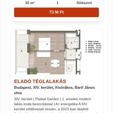
32 m²
1
földszint
73 M Ft
ELADÓ TÉGLALAKÁS
Budapest, XIV. kerület, Alsórákos, Bartl János
utca
XIV. kerület | Paskal Garden | 1. emeleti modern
lakás iroda besorolással | A+ energetika A XIV.
kerület zöldövezeti részén, a 2023-ban átadott