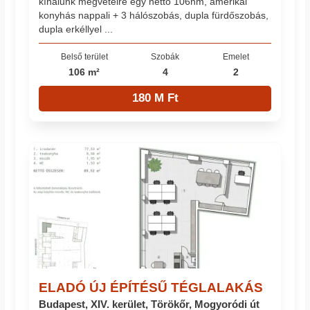
kínálunk megvételre egy nettó 106nm, amerikai
konyhás nappali + 3 hálószobás, dupla fürdőszobás,
dupla erkéllyel ...
Belső terület
Szobák
Emelet
106 m²
4
2
180 M Ft
ELADÓ ÚJ ÉPÍTÉSŰ TÉGLALAKÁS
Budapest, XIV. kerület, Törökőr, Mogyoródi út