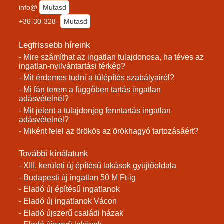
info@
Mutasd
+36-30-328-
Mutasd
Legfrissebb híreink
- Mire számíthat az ingatlan tulajdonosa, ha téves az
ingatlan-nyilvántartási térkép?
- Mit érdemes tudni a túlépítés szabályairól?
- Mi fán terem a függőben tartás ingatlan
adásvételnél?
- Mit jelent a tulajdonjog fenntartás ingatlan
adásvételnél?
- Miként felel az örökös az örökhagyó tartozásáért?
További kínálatunk
- XIII. kerületi új építésű lakások gyüjtőoldala
- Budapesti új ingatlan 50 M Ft-ig
- Eladó új építésű ingatlanok
- Eladó új ingatlanok Vácon
- Eladó újszerű családi házak