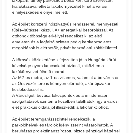
lakópark, amely parkosított belső kert köré szervezett
kialakításával élhető lakókörnyezetet kínál a városi
elhelyezkedés előnyei mellett.
Az épület korszerű hőszivattyús rendszerrel, mennyezeti
fűtés–hűtéssel készül, A+ energetikai besorolással. Az
otthonok többsége erkéllyel rendelkezik, az első
emeleten és a legfelső szinten pedig kertkapcsolatos
megoldások is elérhetők, privát használatú zöldfelülettel.
A környék közlekedése kifejezetten jó: a Hungária körút
közelsége gyors kapcsolatot biztosít, miközben a
lakókörnyezet élhető marad.
Az M2-es metró, az 1-es villamos, valamint a belváros és
az Örs vezér tere is könnyen elérhető, akár éjszakai
közlekedéssel is.
A Városliget, bevásárlóközpontok és a mindennapi
szolgáltatások szintén a közelben találhatók, így a városi
élet praktikus oldala jól illeszkedik a lakófunkcióhoz.
Az épület teremgarázsszinttel rendelkezik, a
parkolóhelyek és tárolók igény szerint vásárolhatók. A
beruházás projektfinanszírozott, biztos pénzügyi háttérrel