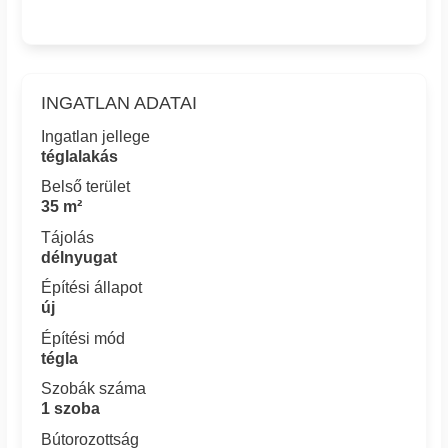
INGATLAN ADATAI
Ingatlan jellege
téglalakás
Belső terület
35 m²
Tájolás
délnyugat
Építési állapot
új
Építési mód
tégla
Szobák száma
1 szoba
Bútorozottság