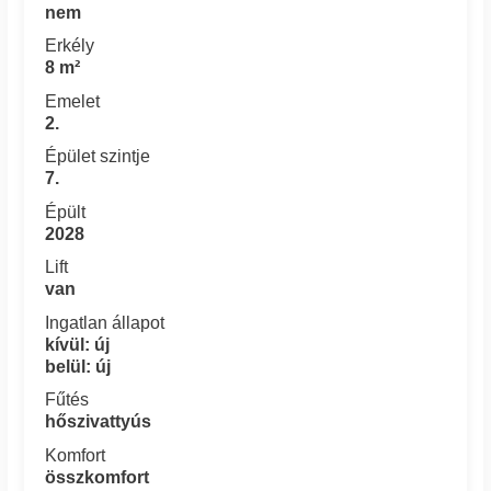
nem
Erkély
8 m²
Emelet
2.
Épület szintje
7.
Épült
2028
Lift
van
Ingatlan állapot
kívül: új
belül: új
Fűtés
hőszivattyús
Komfort
összkomfort