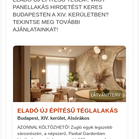
PANELLAKÁS HIRDETÉST KERES
BUDAPESTEN A XIV. KERÜLETBEN?
TEKINTSE MEG TOVÁBBI
AJÁNLATAINKAT!
LÁTVÁNYTERV
ELADÓ ÚJ ÉPÍTÉSŰ TÉGLALAKÁS
Budapest, XIV. kerület, Alsórákos
AZONNAL KÖLTÖZHETŐ! Zugló egyik legszebb
városrészén, a népszerű, Paskal Gardenben