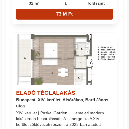
32 m²
1
földszint
73 M Ft
ELADÓ TÉGLALAKÁS
Budapest, XIV. kerület, Alsórákos, Bartl János
utca
XIV. kerület | Paskal Garden | 1. emeleti modern
lakás iroda besorolással | A+ energetika A XIV.
kerület zöldövezeti részén, a 2023-ban átadott