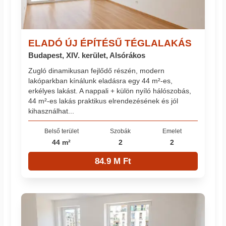
ELADÓ ÚJ ÉPÍTÉSŰ TÉGLALAKÁS
Budapest, XIV. kerület, Alsórákos
Zugló dinamikusan fejlődő részén, modern
lakóparkban kínálunk eladásra egy 44 m²-es,
erkélyes lakást. A nappali + külön nyíló hálószobás,
44 m²-es lakás praktikus elrendezésének és jól
kihasználhat...
Belső terület
Szobák
Emelet
44 m²
2
2
84.9 M Ft