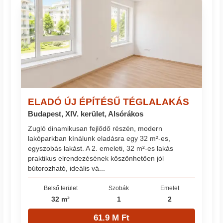
ELADÓ ÚJ ÉPÍTÉSŰ TÉGLALAKÁS
Budapest, XIV. kerület, Alsórákos
Zugló dinamikusan fejlődő részén, modern
lakóparkban kínálunk eladásra egy 32 m²-es,
egyszobás lakást. A 2. emeleti, 32 m²-es lakás
praktikus elrendezésének köszönhetően jól
bútorozható, ideális vá...
Belső terület
Szobák
Emelet
32 m²
1
2
61.9 M Ft