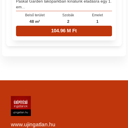
Paskal Garden lakóparkban kínálunk eladásra egy 1.
em...
Belső terület
Szobák
Emelet
48 m²
2
1
104.96 M Ft
www.ujingatlan.hu