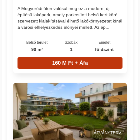
A Mogyoródi úton valósul meg ez a modern, új
építésű lakópark, amely parkosított belső kert köré
szervezett kialakításával élhető lakókörnyezetet kínál
a városi elhelyezkedés előnyei mellett. Az ép...
Belső terület
Szobák
Emelet
90 m²
1
földszint
160 M Ft + Áfa
LÁTVÁNYTERV