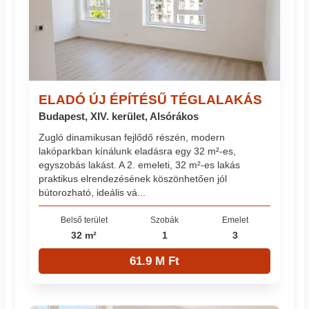
ELADÓ ÚJ ÉPÍTÉSŰ TÉGLALAKÁS
Budapest, XIV. kerület, Alsórákos
Zugló dinamikusan fejlődő részén, modern
lakóparkban kínálunk eladásra egy 32 m²-es,
egyszobás lakást. A 2. emeleti, 32 m²-es lakás
praktikus elrendezésének köszönhetően jól
bútorozható, ideális vá...
Belső terület
Szobák
Emelet
32 m²
1
3
61.9 M Ft