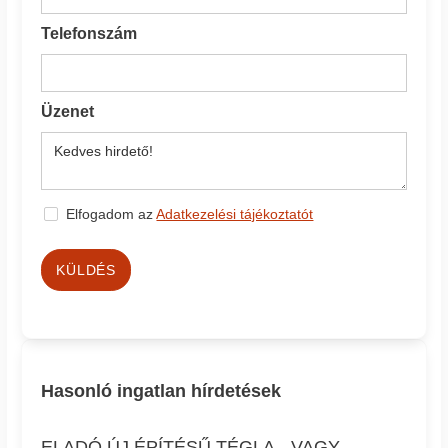
Telefonszám
Üzenet
Elfogadom az
Adatkezelési tájékoztatót
KÜLDÉS
Hasonló ingatlan hírdetések
ELADÓ ÚJ ÉPÍTÉSŰ TÉGLA-, VAGY