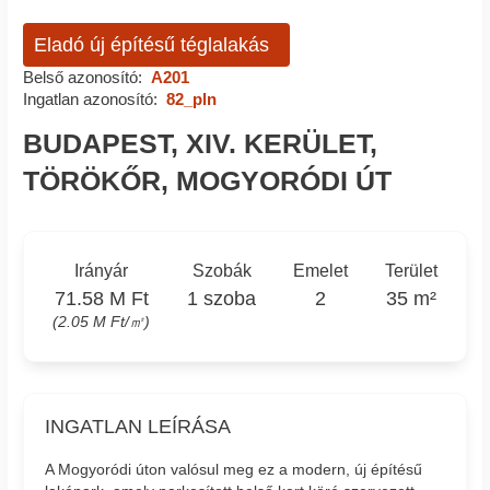
Eladó új építésű téglalakás
Belső azonosító:
A201
Ingatlan azonosító:
82_pln
BUDAPEST, XIV. KERÜLET,
TÖRÖKŐR, MOGYORÓDI ÚT
Irányár
Szobák
Emelet
Terület
71.58 M Ft
1 szoba
2
35 m²
(2.05 M Ft/㎡)
INGATLAN LEÍRÁSA
A Mogyoródi úton valósul meg ez a modern, új építésű