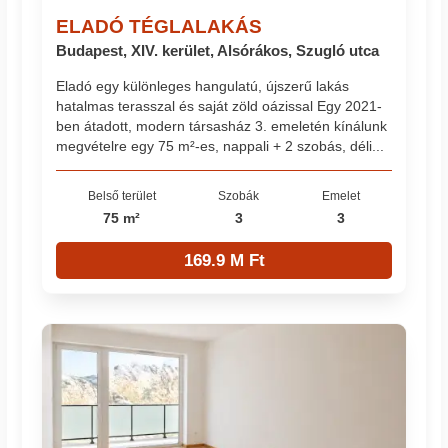
ELADÓ TÉGLALAKÁS
Budapest, XIV. kerület, Alsórákos, Szugló utca
Eladó egy különleges hangulatú, újszerű lakás
hatalmas terasszal és saját zöld oázissal Egy 2021-
ben átadott, modern társasház 3. emeletén kínálunk
megvételre egy 75 m²-es, nappali + 2 szobás, déli...
Belső terület
Szobák
Emelet
75 m²
3
3
169.9 M Ft