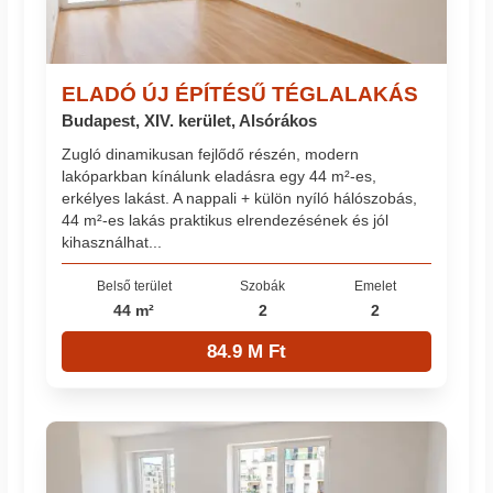
ELADÓ ÚJ ÉPÍTÉSŰ TÉGLALAKÁS
Budapest, XIV. kerület, Alsórákos
Zugló dinamikusan fejlődő részén, modern
lakóparkban kínálunk eladásra egy 44 m²-es,
erkélyes lakást. A nappali + külön nyíló hálószobás,
44 m²-es lakás praktikus elrendezésének és jól
kihasználhat...
Belső terület
Szobák
Emelet
44 m²
2
2
84.9 M Ft