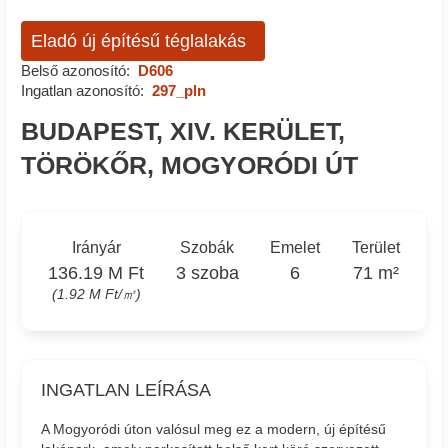
Eladó új építésű téglalakás
Belső azonosító:
D606
Ingatlan azonosító:
297_pln
BUDAPEST, XIV. KERÜLET,
TÖRÖKŐR, MOGYORÓDI ÚT
Irányár
Szobák
Emelet
Terület
136.19 M Ft
3 szoba
6
71 m²
(1.92 M Ft/㎡)
INGATLAN LEÍRÁSA
A Mogyoródi úton valósul meg ez a modern, új építésű