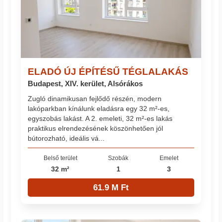
ELADÓ ÚJ ÉPÍTÉSŰ TÉGLALAKÁS
Budapest, XIV. kerület, Alsórákos
Zugló dinamikusan fejlődő részén, modern
lakóparkban kínálunk eladásra egy 32 m²-es,
egyszobás lakást. A 2. emeleti, 32 m²-es lakás
praktikus elrendezésének köszönhetően jól
bútorozható, ideális vá...
Belső terület
Szobák
Emelet
32 m²
1
3
61.9 M Ft