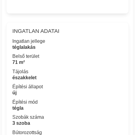
INGATLAN ADATAI
Ingatlan jellege
téglalakás
Belső terület
71 m²
Tájolás
északkelet
Építési állapot
új
Építési mód
tégla
Szobák száma
3 szoba
Bútorozottság