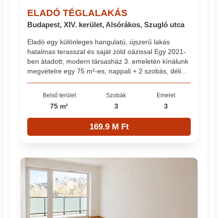
ELADÓ TÉGLALAKÁS
Budapest, XIV. kerület, Alsórákos, Szugló utca
Eladó egy különleges hangulatú, újszerű lakás
hatalmas terasszal és saját zöld oázissal Egy 2021-
ben átadott, modern társasház 3. emeletén kínálunk
megvételre egy 75 m²-es, nappali + 2 szobás, déli...
Belső terület
Szobák
Emelet
75 m²
3
3
169.9 M Ft