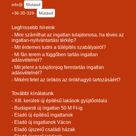
info@
Mutasd
+36-30-328-
Mutasd
Legfrissebb híreink
- Mire számíthat az ingatlan tulajdonosa, ha téves az
ingatlan-nyilvántartási térkép?
- Mit érdemes tudni a túlépítés szabályairól?
- Mi fán terem a függőben tartás ingatlan
adásvételnél?
- Mit jelent a tulajdonjog fenntartás ingatlan
adásvételnél?
- Miként felel az örökös az örökhagyó tartozásáért?
További kínálatunk
- XIII. kerületi új építésű lakások gyüjtőoldala
- Budapesti új ingatlan 50 M Ft-ig
- Eladó új építésű ingatlanok
- Eladó új ingatlanok Vácon
- Eladó újszerű családi házak