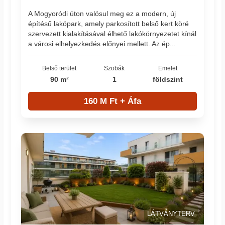
A Mogyoródi úton valósul meg ez a modern, új
építésű lakópark, amely parkosított belső kert köré
szervezett kialakításával élhető lakókörnyezetet kínál
a városi elhelyezkedés előnyei mellett. Az ép...
Belső terület
Szobák
Emelet
90 m²
1
földszint
160 M Ft + Áfa
LÁTVÁNYTERV