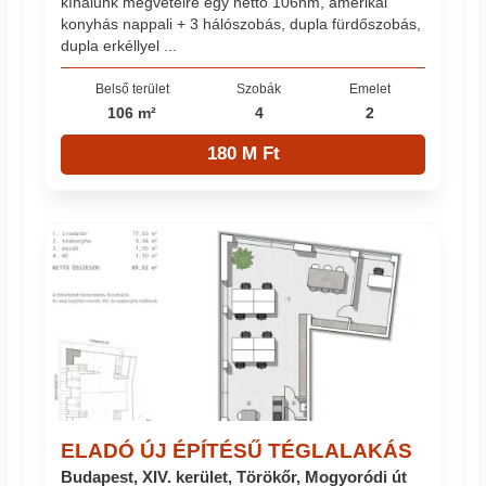
kínálunk megvételre egy nettó 106nm, amerikai
konyhás nappali + 3 hálószobás, dupla fürdőszobás,
dupla erkéllyel ...
Belső terület
Szobák
Emelet
106 m²
4
2
180 M Ft
ELADÓ ÚJ ÉPÍTÉSŰ TÉGLALAKÁS
Budapest, XIV. kerület, Törökőr, Mogyoródi út