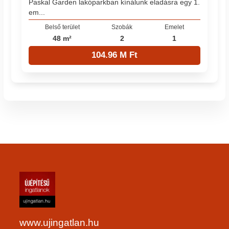
Paskal Garden lakóparkban kínálunk eladásra egy 1.
em...
Belső terület
Szobák
Emelet
48 m²
2
1
104.96 M Ft
www.ujingatlan.hu