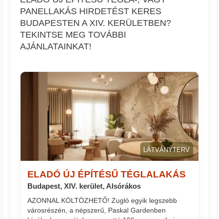
PANELLAKÁS HIRDETÉST KERES
BUDAPESTEN A XIV. KERÜLETBEN?
TEKINTSE MEG TOVÁBBI
AJÁNLATAINKAT!
LÁTVÁNYTERV
ELADÓ ÚJ ÉPÍTÉSŰ TÉGLALAKÁS
Budapest, XIV. kerület, Alsórákos
AZONNAL KÖLTÖZHETŐ! Zugló egyik legszebb
városrészén, a népszerű, Paskal Gardenben