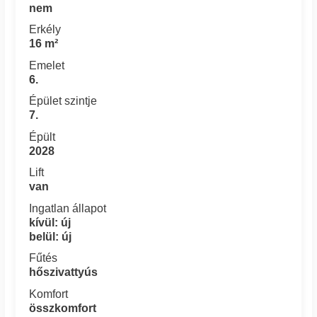
nem
Erkély
16 m²
Emelet
6.
Épület szintje
7.
Épült
2028
Lift
van
Ingatlan állapot
kívül: új
belül: új
Fűtés
hőszivattyús
Komfort
összkomfort