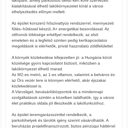
lakópark, amely parkosított belső kert köré szervezett
kialakításával élhető lakókörnyezetet kínál a városi
elhelyezkedés előnyei mellett.
Az épület korszerű hőszivattyús rendszerrel, mennyezeti
fűtés–hűtéssel készül, A+ energetikai besorolással. Az
otthonok többsége erkéllyel rendelkezik, az első
emeleten és a legfelső szinten pedig kertkapcsolatos
megoldások is elérhetők, privát használatú zöldfelülettel.
A környék közlekedése kifejezetten jó: a Hungária körút
közelsége gyors kapcsolatot biztosít, miközben a
lakókörnyezet élhető marad.
Az M2-es metró, az 1-es villamos, valamint a belváros és
az Örs vezér tere is könnyen elérhető, akár éjszakai
közlekedéssel is.
A Városliget, bevásárlóközpontok és a mindennapi
szolgáltatások szintén a közelben találhatók, így a városi
élet praktikus oldala jól illeszkedik a lakófunkcióhoz.
Az épület teremgarázsszinttel rendelkezik, a
parkolóhelyek és tárolók igény szerint vásárolhatók. A
beruházás projektfinanszírozott, biztos pénzügyi háttérrel