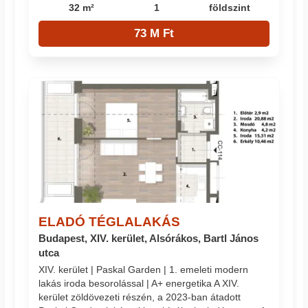
32 m²
1
földszint
73 M Ft
ELADÓ TÉGLALAKÁS
Budapest, XIV. kerület, Alsórákos, Bartl János
utca
XIV. kerület | Paskal Garden | 1. emeleti modern
lakás iroda besorolással | A+ energetika A XIV.
kerület zöldövezeti részén, a 2023-ban átadott