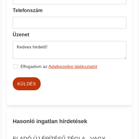
Telefonszám
Üzenet
Elfogadom az
Adatkezelési tájékoztatót
KÜLDÉS
Hasonló ingatlan hírdetések
ELADÓ ÚJ ÉPÍTÉSŰ TÉGLA-, VAGY