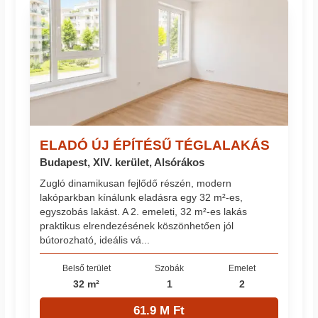
ELADÓ ÚJ ÉPÍTÉSŰ TÉGLALAKÁS
Budapest, XIV. kerület, Alsórákos
Zugló dinamikusan fejlődő részén, modern
lakóparkban kínálunk eladásra egy 32 m²-es,
egyszobás lakást. A 2. emeleti, 32 m²-es lakás
praktikus elrendezésének köszönhetően jól
bútorozható, ideális vá...
Belső terület
Szobák
Emelet
32 m²
1
2
61.9 M Ft