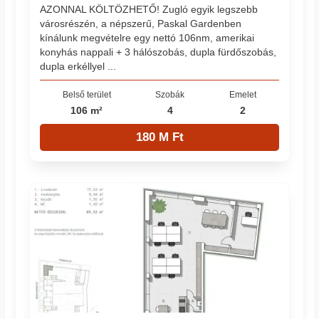
AZONNAL KÖLTÖZHETŐ! Zugló egyik legszebb
városrészén, a népszerű, Paskal Gardenben
kínálunk megvételre egy nettó 106nm, amerikai
konyhás nappali + 3 hálószobás, dupla fürdőszobás,
dupla erkéllyel ...
Belső terület
Szobák
Emelet
106 m²
4
2
180 M Ft