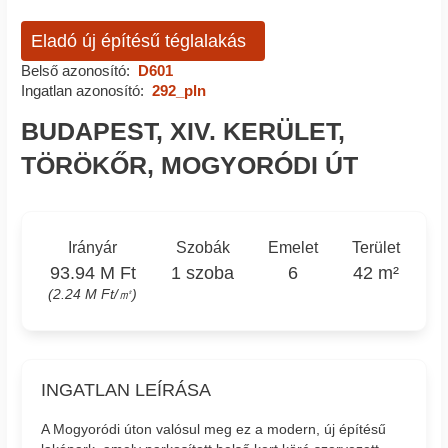
Eladó új építésű téglalakás
Belső azonosító:
D601
Ingatlan azonosító:
292_pln
BUDAPEST, XIV. KERÜLET,
TÖRÖKŐR, MOGYORÓDI ÚT
Irányár
Szobák
Emelet
Terület
93.94 M Ft
1 szoba
6
42 m²
(2.24 M Ft/㎡)
INGATLAN LEÍRÁSA
A Mogyoródi úton valósul meg ez a modern, új építésű