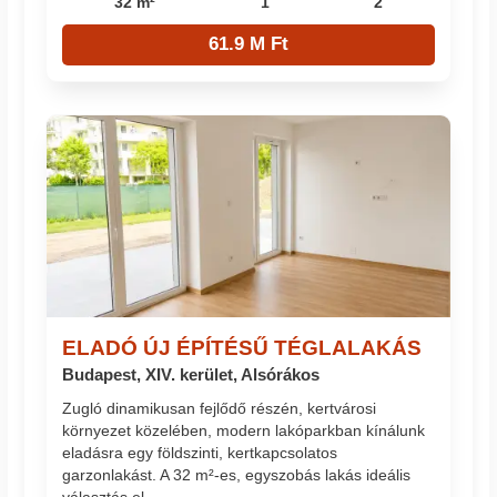
32 m²
1
2
61.9 M Ft
ELADÓ ÚJ ÉPÍTÉSŰ TÉGLALAKÁS
Budapest, XIV. kerület, Alsórákos
Zugló dinamikusan fejlődő részén, kertvárosi
környezet közelében, modern lakóparkban kínálunk
eladásra egy földszinti, kertkapcsolatos
garzonlakást. A 32 m²-es, egyszobás lakás ideális
választás el...