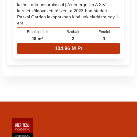
lakás iroda besorolással | A+ energetika A XIV.
kerület zöldövezeti részén, a 2023-ban átadott
Paskal Garden lakóparkban kínálunk eladásra egy 1.
em...
Belső terület
Szobák
Emelet
48 m²
2
1
104.96 M Ft