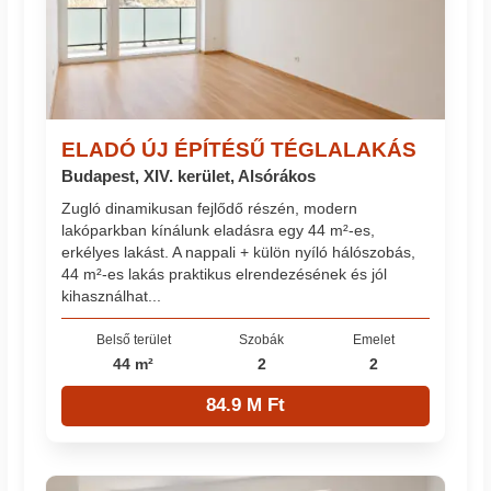
ELADÓ ÚJ ÉPÍTÉSŰ TÉGLALAKÁS
Budapest, XIV. kerület, Alsórákos
Zugló dinamikusan fejlődő részén, modern
lakóparkban kínálunk eladásra egy 44 m²-es,
erkélyes lakást. A nappali + külön nyíló hálószobás,
44 m²-es lakás praktikus elrendezésének és jól
kihasználhat...
Belső terület
Szobák
Emelet
44 m²
2
2
84.9 M Ft