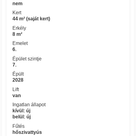
nem
Kert
44 m² (saját kert)
Erkély
8 m²
Emelet
6.
Épület szintje
7.
Épült
2028
Lift
van
Ingatlan állapot
kívül: új
belül: új
Fűtés
hőszivattyús