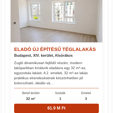
ELADÓ ÚJ ÉPÍTÉSŰ TÉGLALAKÁS
Budapest, XIV. kerület, Alsórákos
Zugló dinamikusan fejlődő részén, modern
lakóparkban kínálunk eladásra egy 32 m²-es,
egyszobás lakást. A 2. emeleti, 32 m²-es lakás
praktikus elrendezésének köszönhetően jól
bútorozható, ideális vá...
Belső terület
Szobák
Emelet
32 m²
1
3
61.9 M Ft