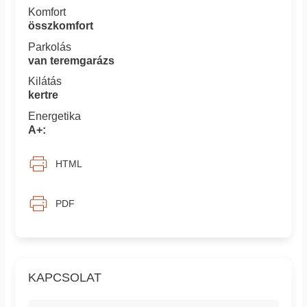
Komfort
összkomfort
Parkolás
van teremgarázs
Kilátás
kertre
Energetika
A+:
HTML
PDF
KAPCSOLAT