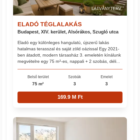
LÁTVÁNYTERV
ELADÓ TÉGLALAKÁS
Budapest, XIV. kerület, Alsórákos, Szugló utca
Eladó egy különleges hangulatú, újszerű lakás
hatalmas terasszal és saját zöld oázissal Egy 2021-
ben átadott, modern társasház 3. emeletén kínálunk
megvételre egy 75 m²-es, nappali + 2 szobás, déli...
Belső terület
Szobák
Emelet
75 m²
3
3
169.9 M Ft