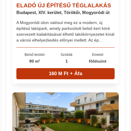
ELADÓ ÚJ ÉPÍTÉSŰ TÉGLALAKÁS
Budapest, XIV. kerület, Törökőr, Mogyoródi út
A Mogyoródi úton valósul meg ez a modern, új
építésű lakópark, amely parkosított belső kert köré
szervezett kialakításával élhető lakókörnyezetet kínál
a városi elhelyezkedés előnyei mellett. Az ép...
Belső terület
Szobák
Emelet
90 m²
1
földszint
160 M Ft + Áfa