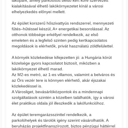
lakópark, amely parkosított belső kert köré szervezett
kialakításával élhető lakókörnyezetet kínál a városi
elhelyezkedés előnyei mellett.
Az épület korszerű hőszivattyús rendszerrel, mennyezeti
fűtés–hűtéssel készül, A+ energetikai besorolással. Az
otthonok többsége erkéllyel rendelkezik, az első
emeleten és a legfelső szinten pedig kertkapcsolatos
megoldások is elérhetők, privát használatú zöldfelülettel.
A környék közlekedése kifejezetten jó: a Hungária körút
közelsége gyors kapcsolatot biztosít, miközben a
lakókörnyezet élhető marad.
Az M2-es metró, az 1-es villamos, valamint a belváros és
az Örs vezér tere is könnyen elérhető, akár éjszakai
közlekedéssel is.
A Városliget, bevásárlóközpontok és a mindennapi
szolgáltatások szintén a közelben találhatók, így a városi
élet praktikus oldala jól illeszkedik a lakófunkcióhoz.
Az épület teremgarázsszinttel rendelkezik, a
parkolóhelyek és tárolók igény szerint vásárolhatók. A
beruházás projektfinanszírozott, biztos pénzügyi háttérrel