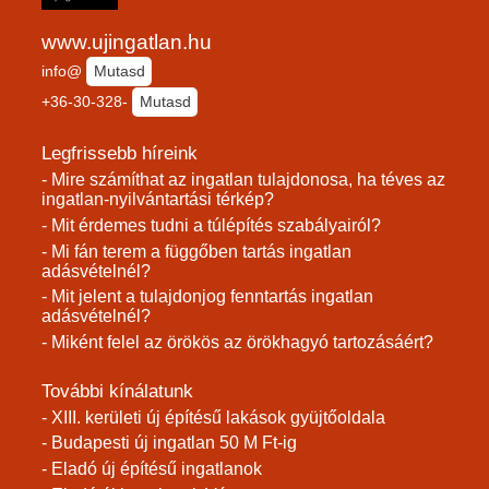
www.ujingatlan.hu
info@
Mutasd
+36-30-328-
Mutasd
Legfrissebb híreink
- Mire számíthat az ingatlan tulajdonosa, ha téves az
ingatlan-nyilvántartási térkép?
- Mit érdemes tudni a túlépítés szabályairól?
- Mi fán terem a függőben tartás ingatlan
adásvételnél?
- Mit jelent a tulajdonjog fenntartás ingatlan
adásvételnél?
- Miként felel az örökös az örökhagyó tartozásáért?
További kínálatunk
- XIII. kerületi új építésű lakások gyüjtőoldala
- Budapesti új ingatlan 50 M Ft-ig
- Eladó új építésű ingatlanok