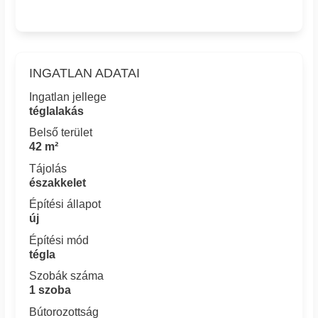
INGATLAN ADATAI
Ingatlan jellege
téglalakás
Belső terület
42 m²
Tájolás
északkelet
Építési állapot
új
Építési mód
tégla
Szobák száma
1 szoba
Bútorozottság