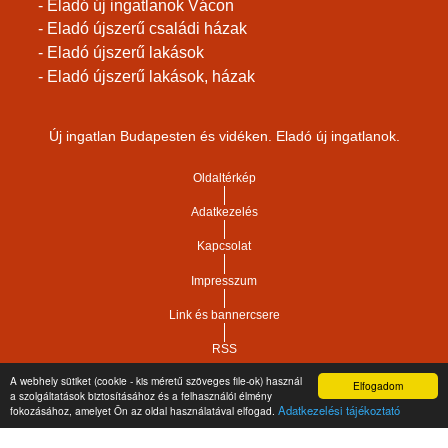
- Eladó új ingatlanok Vácon
- Eladó újszerű családi házak
- Eladó újszerű lakások
- Eladó újszerű lakások, házak
Új ingatlan Budapesten és vidéken. Eladó új ingatlanok.
Oldaltérkép
Adatkezelés
Kapcsolat
Impresszum
Link és bannercsere
RSS
A webhely sütiket (cookie - kis méretű szöveges file-ok) használ
Elfogadom
Vár-Köz Kft. - Ingatlan nyilvántartó, ügyviteli és
a szolgáltatások biztosításához és a felhasználói élmény
Copyright © 2021.
Adatkezelési tájékoztató
fokozásához, amelyet Ön az oldal használatával elfogad.
adminisztrációs szoftver