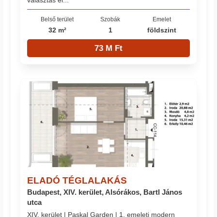
Belső terület
Szobák
Emelet
32 m²
1
földszint
73 M Ft
ELADÓ TÉGLALAKÁS
Budapest, XIV. kerület, Alsórákos, Bartl János
utca
XIV. kerület | Paskal Garden | 1. emeleti modern