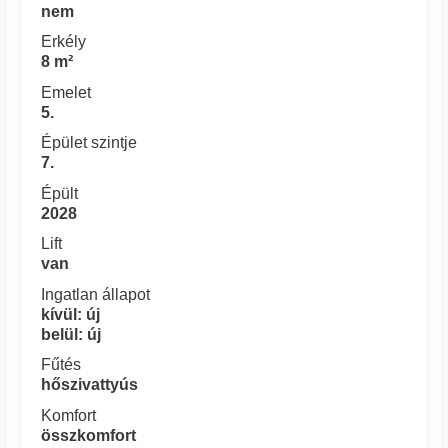
nem
Erkély
8 m²
Emelet
5.
Épület szintje
7.
Épült
2028
Lift
van
Ingatlan állapot
kívül: új
belül: új
Fűtés
hőszivattyús
Komfort
összkomfort