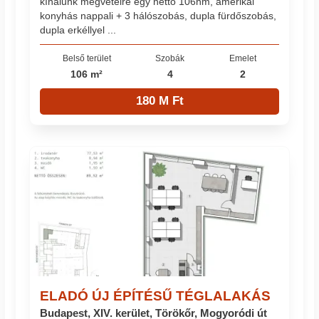
kínálunk megvételre egy nettó 106nm, amerikai
konyhás nappali + 3 hálószobás, dupla fürdőszobás,
dupla erkéllyel ...
Belső terület
Szobák
Emelet
106 m²
4
2
180 M Ft
ELADÓ ÚJ ÉPÍTÉSŰ TÉGLALAKÁS
Budapest, XIV. kerület, Törökőr, Mogyoródi út