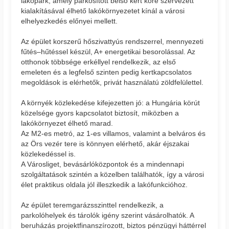
lakópark, amely parkosított belső kert köré szervezett
kialakításával élhető lakókörnyezetet kínál a városi
elhelyezkedés előnyei mellett.
Az épület korszerű hőszivattyús rendszerrel, mennyezeti
fűtés–hűtéssel készül, A+ energetikai besorolással. Az
otthonok többsége erkéllyel rendelkezik, az első
emeleten és a legfelső szinten pedig kertkapcsolatos
megoldások is elérhetők, privát használatú zöldfelülettel.
A környék közlekedése kifejezetten jó: a Hungária körút
közelsége gyors kapcsolatot biztosít, miközben a
lakókörnyezet élhető marad.
Az M2-es metró, az 1-es villamos, valamint a belváros és
az Örs vezér tere is könnyen elérhető, akár éjszakai
közlekedéssel is.
A Városliget, bevásárlóközpontok és a mindennapi
szolgáltatások szintén a közelben találhatók, így a városi
élet praktikus oldala jól illeszkedik a lakófunkcióhoz.
Az épület teremgarázsszinttel rendelkezik, a
parkolóhelyek és tárolók igény szerint vásárolhatók. A
beruházás projektfinanszírozott, biztos pénzügyi háttérrel