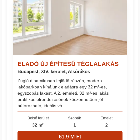
ELADÓ ÚJ ÉPÍTÉSŰ TÉGLALAKÁS
Budapest, XIV. kerület, Alsórákos
Zugló dinamikusan fejlődő részén, modern
lakóparkban kínálunk eladásra egy 32 m²-es,
egyszobás lakást. A 2. emeleti, 32 m²-es lakás
praktikus elrendezésének köszönhetően jól
bútorozható, ideális vá...
Belső terület
Szobák
Emelet
32 m²
1
2
61.9 M Ft