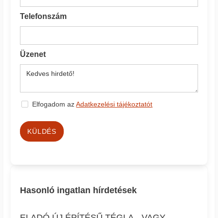
Telefonszám
Üzenet
Elfogadom az
Adatkezelési tájékoztatót
KÜLDÉS
Hasonló ingatlan hírdetések
ELADÓ ÚJ ÉPÍTÉSŰ TÉGLA-, VAGY