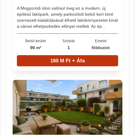
A Mogyoródi úton valósul meg ez a modern, új
építésű lakópark, amely parkosított belső kert köré
szervezett kialakításával élhető lakókörnyezetet kínál
a városi elhelyezkedés előnyei mellett. Az ép...
Belső terület
Szobák
Emelet
90 m²
1
földszint
160 M Ft + Áfa
AI KÉP