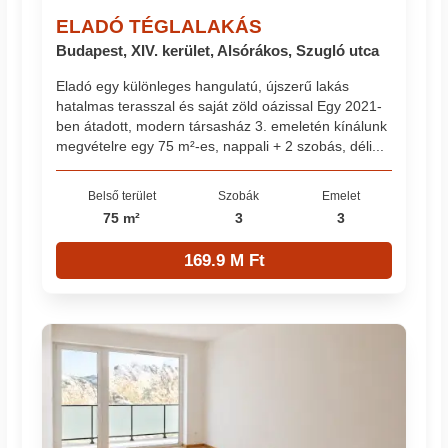
ELADÓ TÉGLALAKÁS
Budapest, XIV. kerület, Alsórákos, Szugló utca
Eladó egy különleges hangulatú, újszerű lakás
hatalmas terasszal és saját zöld oázissal Egy 2021-
ben átadott, modern társasház 3. emeletén kínálunk
megvételre egy 75 m²-es, nappali + 2 szobás, déli...
Belső terület
Szobák
Emelet
75 m²
3
3
169.9 M Ft