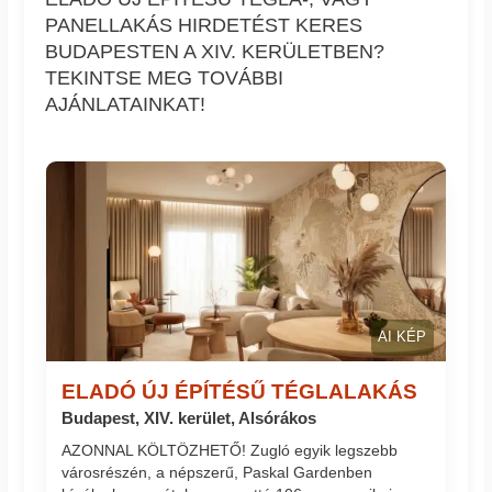
PANELLAKÁS HIRDETÉST KERES
BUDAPESTEN A XIV. KERÜLETBEN?
TEKINTSE MEG TOVÁBBI
AJÁNLATAINKAT!
AI KÉP
ELADÓ ÚJ ÉPÍTÉSŰ TÉGLALAKÁS
Budapest, XIV. kerület, Alsórákos
AZONNAL KÖLTÖZHETŐ! Zugló egyik legszebb
városrészén, a népszerű, Paskal Gardenben