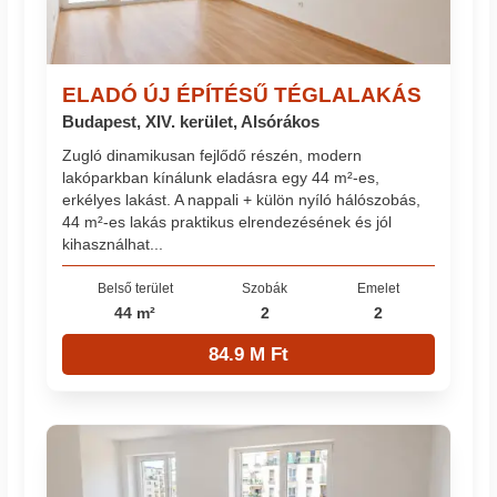
ELADÓ ÚJ ÉPÍTÉSŰ TÉGLALAKÁS
Budapest, XIV. kerület, Alsórákos
Zugló dinamikusan fejlődő részén, modern
lakóparkban kínálunk eladásra egy 44 m²-es,
erkélyes lakást. A nappali + külön nyíló hálószobás,
44 m²-es lakás praktikus elrendezésének és jól
kihasználhat...
Belső terület
Szobák
Emelet
44 m²
2
2
84.9 M Ft