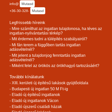
info@
Mutasd
+36-30-328-
Mutasd
Legfrissebb híreink
- Mire számíthat az ingatlan tulajdonosa, ha téves az
ingatlan-nyilvántartási térkép?
- Mit érdemes tudni a túlépítés szabályairól?
- Mi fán terem a függőben tartás ingatlan
adásvételnél?
- Mit jelent a tulajdonjog fenntartás ingatlan
adásvételnél?
- Miként felel az örökös az örökhagyó tartozásáért?
További kínálatunk
- XIII. kerületi új építésű lakások gyüjtőoldala
- Budapesti új ingatlan 50 M Ft-ig
- Eladó új építésű ingatlanok
- Eladó új ingatlanok Vácon
- Eladó újszerű családi házak