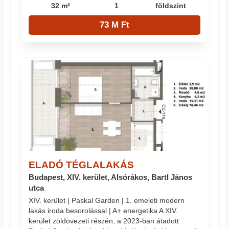
32 m²
1
földszint
73 M Ft
ELADÓ TÉGLALAKÁS
Budapest, XIV. kerület, Alsórákos, Bartl János
utca
XIV. kerület | Paskal Garden | 1. emeleti modern
lakás iroda besorolással | A+ energetika A XIV.
kerület zöldövezeti részén, a 2023-ban átadott