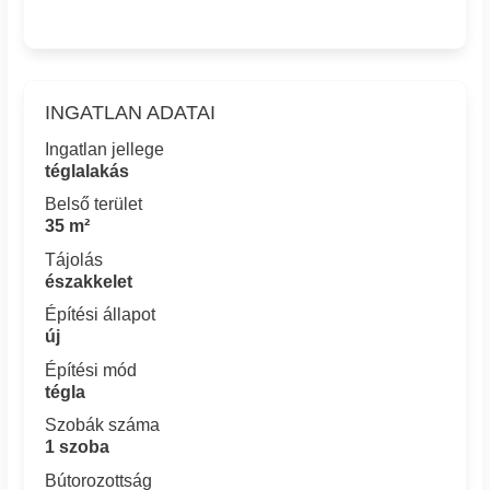
INGATLAN ADATAI
Ingatlan jellege
téglalakás
Belső terület
35 m²
Tájolás
északkelet
Építési állapot
új
Építési mód
tégla
Szobák száma
1 szoba
Bútorozottság