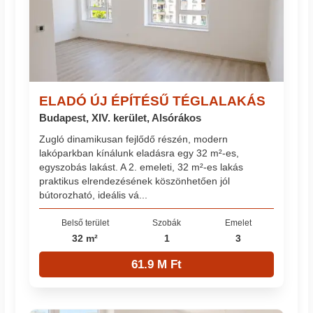
ELADÓ ÚJ ÉPÍTÉSŰ TÉGLALAKÁS
Budapest, XIV. kerület, Alsórákos
Zugló dinamikusan fejlődő részén, modern
lakóparkban kínálunk eladásra egy 32 m²-es,
egyszobás lakást. A 2. emeleti, 32 m²-es lakás
praktikus elrendezésének köszönhetően jól
bútorozható, ideális vá...
Belső terület
Szobák
Emelet
32 m²
1
3
61.9 M Ft