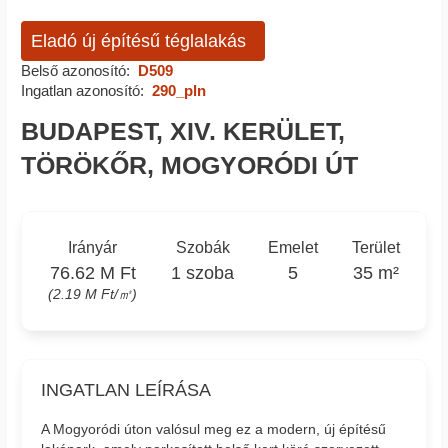
Eladó új építésű téglalakás
Belső azonosító:
D509
Ingatlan azonosító:
290_pln
BUDAPEST, XIV. KERÜLET,
TÖRÖKŐR, MOGYORÓDI ÚT
Irányár
Szobák
Emelet
Terület
76.62 M Ft
1 szoba
5
35 m²
(2.19 M Ft/㎡)
INGATLAN LEÍRÁSA
A Mogyoródi úton valósul meg ez a modern, új építésű