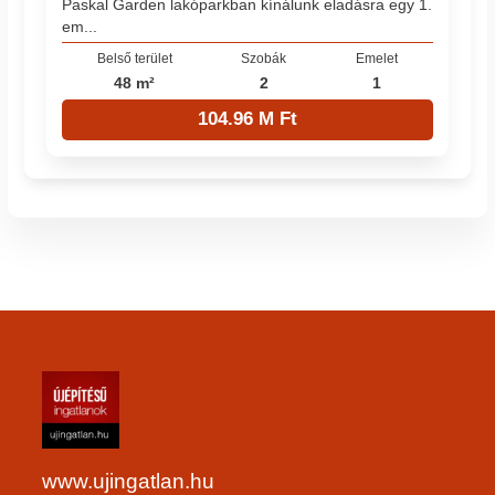
Paskal Garden lakóparkban kínálunk eladásra egy 1.
em...
Belső terület
Szobák
Emelet
48 m²
2
1
104.96 M Ft
www.ujingatlan.hu