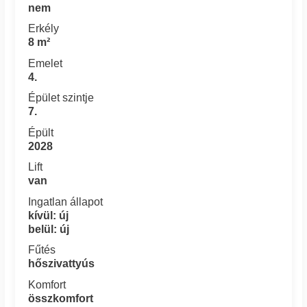
nem
Erkély
8 m²
Emelet
4.
Épület szintje
7.
Épült
2028
Lift
van
Ingatlan állapot
kívül: új
belül: új
Fűtés
hőszivattyús
Komfort
összkomfort