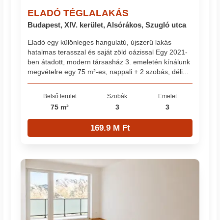
ELADÓ TÉGLALAKÁS
Budapest, XIV. kerület, Alsórákos, Szugló utca
Eladó egy különleges hangulatú, újszerű lakás
hatalmas terasszal és saját zöld oázissal Egy 2021-
ben átadott, modern társasház 3. emeletén kínálunk
megvételre egy 75 m²-es, nappali + 2 szobás, déli...
Belső terület
Szobák
Emelet
75 m²
3
3
169.9 M Ft