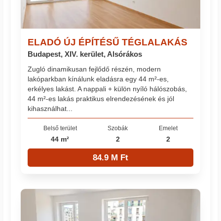
ELADÓ ÚJ ÉPÍTÉSŰ TÉGLALAKÁS
Budapest, XIV. kerület, Alsórákos
Zugló dinamikusan fejlődő részén, modern
lakóparkban kínálunk eladásra egy 44 m²-es,
erkélyes lakást. A nappali + külön nyíló hálószobás,
44 m²-es lakás praktikus elrendezésének és jól
kihasználhat...
Belső terület
Szobák
Emelet
44 m²
2
2
84.9 M Ft