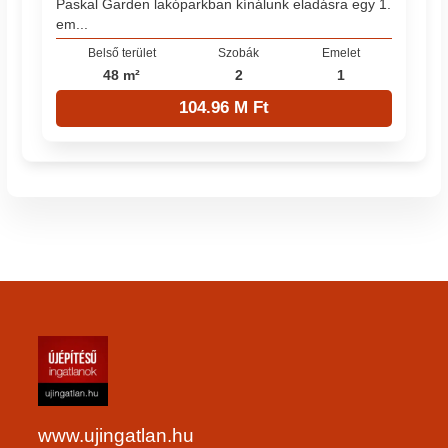
Paskal Garden lakóparkban kínálunk eladásra egy 1.
em...
Belső terület
Szobák
Emelet
48 m²
2
1
104.96 M Ft
www.ujingatlan.hu