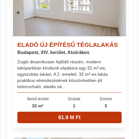
ELADÓ ÚJ ÉPÍTÉSŰ TÉGLALAKÁS
Budapest, XIV. kerület, Alsórákos
Zugló dinamikusan fejlődő részén, modern
lakóparkban kínálunk eladásra egy 32 m²-es,
egyszobás lakást. A 2. emeleti, 32 m²-es lakás
praktikus elrendezésének köszönhetően jól
bútorozható, ideális vá...
Belső terület
Szobák
Emelet
32 m²
1
3
61.9 M Ft