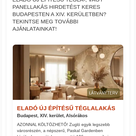
PANELLAKÁS HIRDETÉST KERES
BUDAPESTEN A XIV. KERÜLETBEN?
TEKINTSE MEG TOVÁBBI
AJÁNLATAINKAT!
LÁTVÁNYTERV
ELADÓ ÚJ ÉPÍTÉSŰ TÉGLALAKÁS
Budapest, XIV. kerület, Alsórákos
AZONNAL KÖLTÖZHETŐ! Zugló egyik legszebb
városrészén, a népszerű, Paskal Gardenben