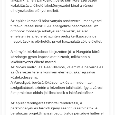
lakópark, amely parkosított belső kert köré szervezett
kialakításával élhető lakókörnyezetet kínál a városi
elhelyezkedés előnyei mellett.
Az épület korszerű hőszivattyús rendszerrel, mennyezeti
fűtés–hűtéssel készül, A+ energetikai besorolással. Az
otthonok többsége erkéllyel rendelkezik, az első
emeleten és a legfelső szinten pedig kertkapcsolatos
megoldások is elérhetők, privát használatú zöldfelülettel.
A környék közlekedése kifejezetten jó: a Hungária körút
közelsége gyors kapcsolatot biztosít, miközben a
lakókörnyezet élhető marad.
Az M2-es metró, az 1-es villamos, valamint a belváros és
az Örs vezér tere is könnyen elérhető, akár éjszakai
közlekedéssel is.
A Városliget, bevásárlóközpontok és a mindennapi
szolgáltatások szintén a közelben találhatók, így a városi
élet praktikus oldala jól illeszkedik a lakófunkcióhoz.
Az épület teremgarázsszinttel rendelkezik, a
parkolóhelyek és tárolók igény szerint vásárolhatók. A
beruházás projektfinanszírozott, biztos pénzügyi háttérrel