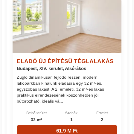
ELADÓ ÚJ ÉPÍTÉSŰ TÉGLALAKÁS
Budapest, XIV. kerület, Alsórákos
Zugló dinamikusan fejlődő részén, modern
lakóparkban kínálunk eladásra egy 32 m²-es,
egyszobás lakást. A 2. emeleti, 32 m²-es lakás
praktikus elrendezésének köszönhetően jól
bútorozható, ideális vá...
Belső terület
Szobák
Emelet
32 m²
1
2
61.9 M Ft