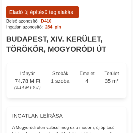
Eladó új építésű téglalakás
Belső azonosító:
D410
Ingatlan azonosító:
284_pln
BUDAPEST, XIV. KERÜLET,
TÖRÖKŐR, MOGYORÓDI ÚT
Irányár
Szobák
Emelet
Terület
74.78 M Ft
1 szoba
4
35 m²
(2.14 M Ft/㎡)
INGATLAN LEÍRÁSA
A Mogyoródi úton valósul meg ez a modern, új építésű