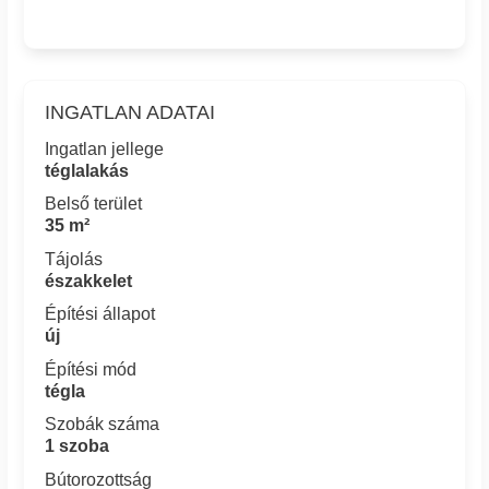
INGATLAN ADATAI
Ingatlan jellege
téglalakás
Belső terület
35 m²
Tájolás
északkelet
Építési állapot
új
Építési mód
tégla
Szobák száma
1 szoba
Bútorozottság