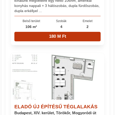
kínálunk megvételre egy nettó 106nm, amerikai
konyhás nappali + 3 hálószobás, dupla fürdőszobás,
dupla erkéllyel ...
Belső terület
Szobák
Emelet
106 m²
4
2
180 M Ft
ELADÓ ÚJ ÉPÍTÉSŰ TÉGLALAKÁS
Budapest, XIV. kerület, Törökőr, Mogyoródi út