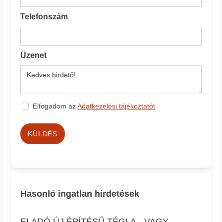
Telefonszám
Üzenet
Elfogadom az
Adatkezelési tájékoztatót
KÜLDÉS
Hasonló ingatlan hírdetések
ELADÓ ÚJ ÉPÍTÉSŰ TÉGLA-, VAGY