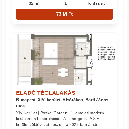
32 m²
1
földszint
73 M Ft
ELADÓ TÉGLALAKÁS
Budapest, XIV. kerület, Alsórákos, Bartl János
utca
XIV. kerület | Paskal Garden | 1. emeleti modern
lakás iroda besorolással | A+ energetika A XIV.
kerület zöldövezeti részén, a 2023-ban átadott