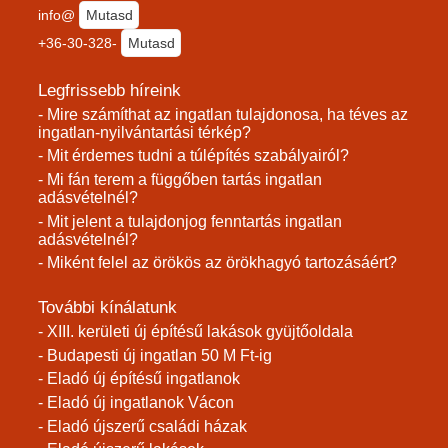
info@
Mutasd
+36-30-328-
Mutasd
Legfrissebb híreink
- Mire számíthat az ingatlan tulajdonosa, ha téves az
ingatlan-nyilvántartási térkép?
- Mit érdemes tudni a túlépítés szabályairól?
- Mi fán terem a függőben tartás ingatlan
adásvételnél?
- Mit jelent a tulajdonjog fenntartás ingatlan
adásvételnél?
- Miként felel az örökös az örökhagyó tartozásáért?
További kínálatunk
- XIII. kerületi új építésű lakások gyüjtőoldala
- Budapesti új ingatlan 50 M Ft-ig
- Eladó új építésű ingatlanok
- Eladó új ingatlanok Vácon
- Eladó újszerű családi házak