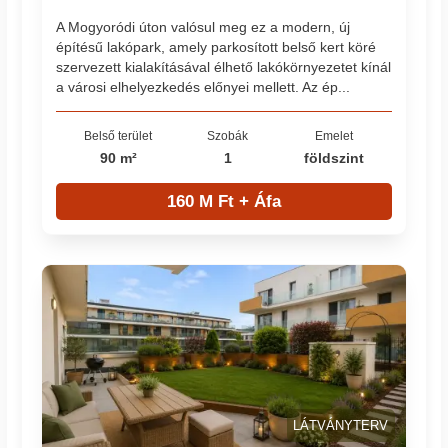
A Mogyoródi úton valósul meg ez a modern, új
építésű lakópark, amely parkosított belső kert köré
szervezett kialakításával élhető lakókörnyezetet kínál
a városi elhelyezkedés előnyei mellett. Az ép...
Belső terület
Szobák
Emelet
90 m²
1
földszint
160 M Ft + Áfa
LÁTVÁNYTERV