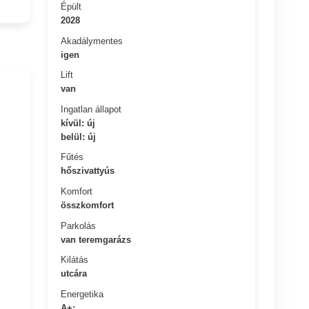
Épült
2028
Akadálymentes
igen
Lift
van
Ingatlan állapot
kívül: új
belül: új
Fűtés
hőszivattyús
Komfort
összkomfort
Parkolás
van teremgarázs
Kilátás
utcára
Energetika
A+: