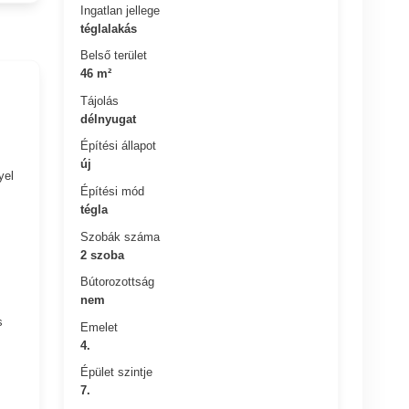
Ingatlan jellege
téglalakás
Belső terület
46 m²
Tájolás
délnyugat
Építési állapot
új
yel
Építési mód
tégla
Szobák száma
2 szoba
Bútorozottság
nem
s
Emelet
4.
Épület szintje
7.