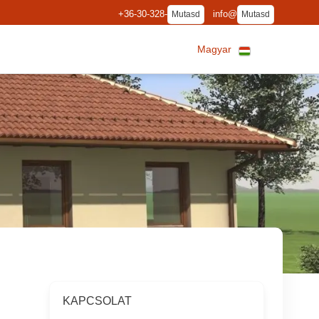
+36-30-328-
info@
Mutasd
Mutasd
Magyar
KAPCSOLAT