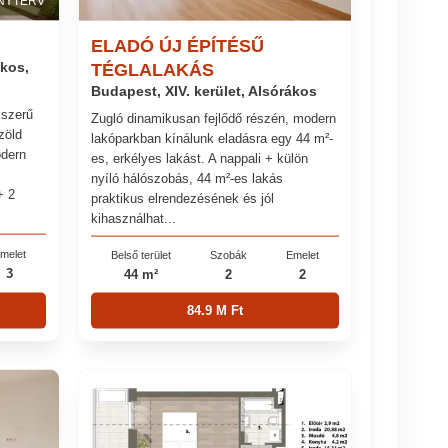
NYTERV
ELADÓ ÚJ ÉPÍTÉSŰ
ákos,
TÉGLALAKÁS
Budapest, XIV. kerület, Alsórákos
jszerű
Zugló dinamikusan fejlődő részén, modern
zöld
lakóparkban kínálunk eladásra egy 44 m²-
odern
es, erkélyes lakást. A nappali + külön
nyíló hálószobás, 44 m²-es lakás
+ 2
praktikus elrendezésének és jól
kihasználhat...
melet
Belső terület
Szobák
Emelet
3
44 m²
2
2
84.9 M Ft