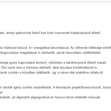
k, amely parkosított belső kert köré szervezett kialakításával élhető
.
és–hűtéssel készül, A+ energetikai besorolással. Az otthonok többsége erkéll
tkapcsolatos megoldások is elérhetők, privát használatú zöldfelülettel.
elsége gyors kapcsolatot biztosít, miközben a lakókörnyezet élhető marad.
 Örs vezér tere is könnyen elérhető, akár éjszakai közlekedéssel is.
ok szintén a közelben találhatók, így a városi élet praktikus oldala jól
 tárolók igény szerint vásárolhatók. A beruházás projektfinanszírozott, bizto
el.
ködnek, jól átgondolt alaprajzokkal és hosszú távon értékálló műszaki