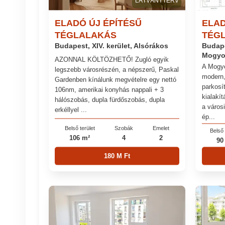
LÁTVÁNYTERV
ELADÓ ÚJ ÉPÍTÉSŰ
ELAD
TÉGLALAKÁS
TÉG
Budapest, XIV. kerület, Alsórákos
Budape
Mogyo
AZONNAL KÖLTÖZHETŐ! Zugló egyik
A Mogyo
legszebb városrészén, a népszerű, Paskal
modern,
Gardenben kínálunk megvételre egy nettó
parkosít
106nm, amerikai konyhás nappali + 3
kialakít
hálószobás, dupla fürdőszobás, dupla
a város
erkéllyel ...
ép...
Belső terület
Szobák
Emelet
Belső 
106 m²
4
2
90
180 M Ft