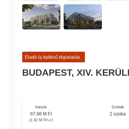
Eladó új építésű téglalakás
BUDAPEST, XIV. KERÜ
Irányár
Szobák
87.86 M Ft
2 szoba
(1.91 M Ft/㎡)