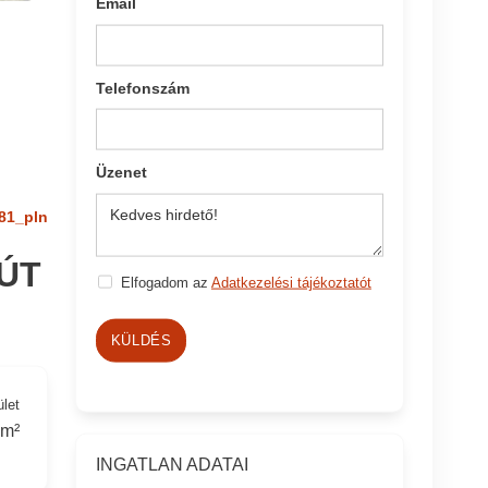
Email
Telefonszám
Üzenet
81_pln
ÚT
Elfogadom az
Adatkezelési tájékoztatót
KÜLDÉS
ület
 m²
INGATLAN ADATAI