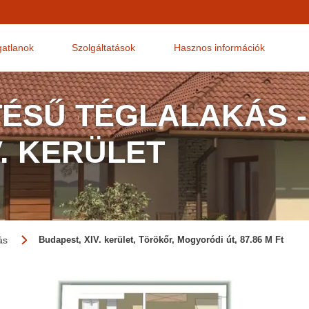
gatlanok
Szolgáltatások
Hasznos információk
TÉSŰ TÉGLALAKÁS -
V. KERÜLET
ás
Budapest, XIV. kerület, Törökőr, Mogyoródi út, 87.86 M Ft