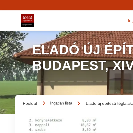
In
ELADÓ ÚJ ÉPÍ
BUDAPEST, XI
Főoldal
Eladó új építésű téglalak
Ingatlan lista