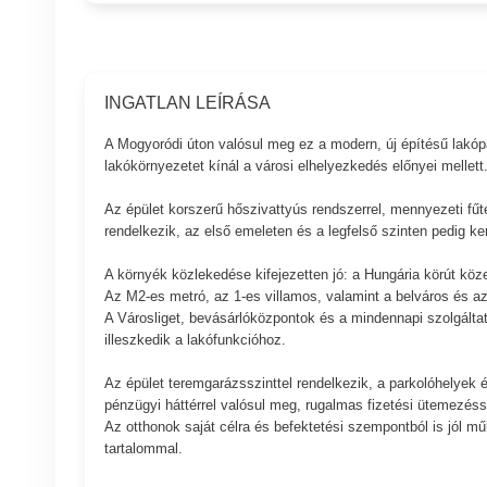
INGATLAN LEÍRÁSA
A Mogyoródi úton valósul meg ez a modern, új építésű lakópar
lakókörnyezetet kínál a városi elhelyezkedés előnyei mellett
Az épület korszerű hőszivattyús rendszerrel, mennyezeti fűt
rendelkezik, az első emeleten és a legfelső szinten pedig ker
A környék közlekedése kifejezetten jó: a Hungária körút köz
Az M2-es metró, az 1-es villamos, valamint a belváros és az
A Városliget, bevásárlóközpontok és a mindennapi szolgáltatás
illeszkedik a lakófunkcióhoz.
Az épület teremgarázsszinttel rendelkezik, a parkolóhelyek és
pénzügyi háttérrel valósul meg, rugalmas fizetési ütemezéss
Az otthonok saját célra és befektetési szempontból is jól mű
tartalommal.