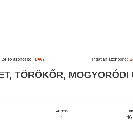
Belső azonosító:
D407
Ingatlan azonosító:
2
LET, TÖRÖKŐR, MOGYORÓDI 
Emelet
Ter
4
46