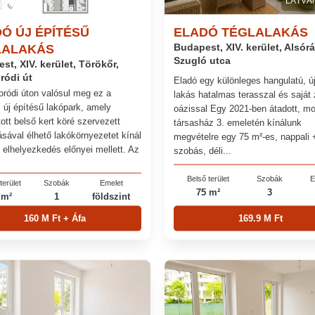
LÁTVÁ
Ó ÚJ ÉPÍTÉSŰ
ELADÓ TÉGLALAKÁS
LALAKÁS
Budapest, XIV. kerület, Alsór
Szugló utca
st, XIV. kerület, Törökőr,
ródi út
Eladó egy különleges hangulatú, ú
ródi úton valósul meg ez a
lakás hatalmas terasszal és saját 
 új építésű lakópark, amely
oázissal Egy 2021-ben átadott, m
ott belső kert köré szervezett
társasház 3. emeletén kínálunk
ásával élhető lakókörnyezetet kínál
megvételre egy 75 m²-es, nappali 
i elhelyezkedés előnyei mellett. Az
szobás, déli...
Belső terület
Szobák
E
terület
Szobák
Emelet
75 m²
3
 m²
1
földszint
160 M Ft + Áfa
169.9 M Ft