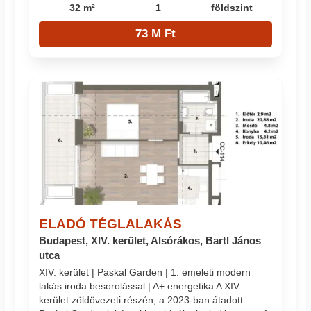
32 m²
1
földszint
73 M Ft
ELADÓ TÉGLALAKÁS
Budapest, XIV. kerület, Alsórákos, Bartl János
utca
XIV. kerület | Paskal Garden | 1. emeleti modern
lakás iroda besorolással | A+ energetika A XIV.
kerület zöldövezeti részén, a 2023-ban átadott