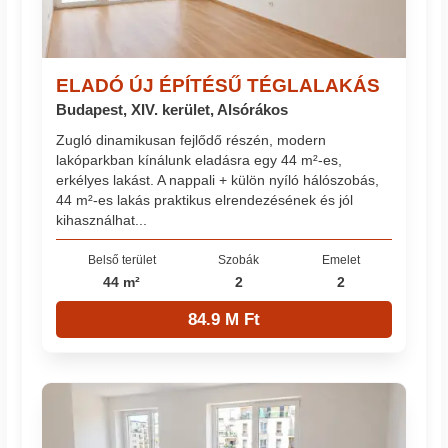
ELADÓ ÚJ ÉPÍTÉSŰ TÉGLALAKÁS
Budapest, XIV. kerület, Alsórákos
Zugló dinamikusan fejlődő részén, modern
lakóparkban kínálunk eladásra egy 44 m²-es,
erkélyes lakást. A nappali + külön nyíló hálószobás,
44 m²-es lakás praktikus elrendezésének és jól
kihasználhat...
Belső terület
Szobák
Emelet
44 m²
2
2
84.9 M Ft