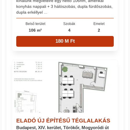
kínálunk megvételre egy nettó 106nm, amerikai
konyhás nappali + 3 hálószobás, dupla fürdőszobás,
dupla erkéllyel ...
Belső terület
Szobák
Emelet
106 m²
4
2
180 M Ft
ELADÓ ÚJ ÉPÍTÉSŰ TÉGLALAKÁS
Budapest, XIV. kerület, Törökőr, Mogyoródi út