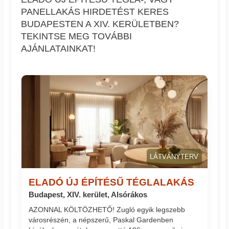
PANELLAKÁS HIRDETÉST KERES
BUDAPESTEN A XIV. KERÜLETBEN?
TEKINTSE MEG TOVÁBBI
AJÁNLATAINKAT!
LÁTVÁNYTERV
ELADÓ ÚJ ÉPÍTÉSŰ TÉGLALAKÁS
Budapest, XIV. kerület, Alsórákos
AZONNAL KÖLTÖZHETŐ! Zugló egyik legszebb
városrészén, a népszerű, Paskal Gardenben