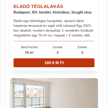
ELADÓ TÉGLALAKÁS
Budapest, XIV. kerület, Alsórákos, Szugló utca
Eladó egy különleges hangulatú, újszerű lakás
hatalmas terasszal és saját zöld oázissal Egy 2021-
ben átadott, modern társasház 3. emeletén kínálunk
megvételre egy 75 m²-es, nappali + 2 szobás, déli...
Belső terület
Szobák
Emelet
75 m²
3
3
169.9 M Ft