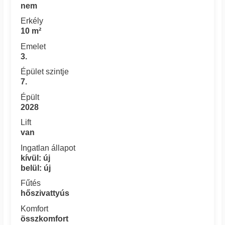
nem
Erkély
10 m²
Emelet
3.
Épület szintje
7.
Épült
2028
Lift
van
Ingatlan állapot
kívül: új
belül: új
Fűtés
hőszivattyús
Komfort
összkomfort