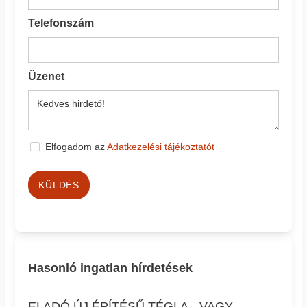
Telefonszám
Üzenet
Elfogadom az
Adatkezelési tájékoztatót
KÜLDÉS
Hasonló ingatlan hírdetések
ELADÓ ÚJ ÉPÍTÉSŰ TÉGLA-, VAGY