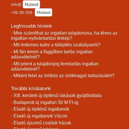
info@
Mutasd
+36-30-328-
Mutasd
Legfrissebb híreink
- Mire számíthat az ingatlan tulajdonosa, ha téves az
ingatlan-nyilvántartási térkép?
- Mit érdemes tudni a túlépítés szabályairól?
- Mi fán terem a függőben tartás ingatlan
adásvételnél?
- Mit jelent a tulajdonjog fenntartás ingatlan
adásvételnél?
- Miként felel az örökös az örökhagyó tartozásáért?
További kínálatunk
- XIII. kerületi új építésű lakások gyüjtőoldala
- Budapesti új ingatlan 50 M Ft-ig
- Eladó új építésű ingatlanok
- Eladó új ingatlanok Vácon
- Eladó újszerű családi házak