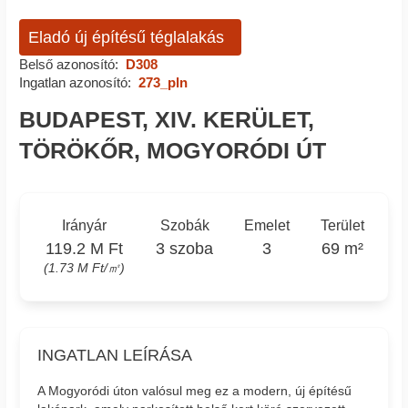
Eladó új építésű téglalakás
Belső azonosító:
D308
Ingatlan azonosító:
273_pln
BUDAPEST, XIV. KERÜLET,
TÖRÖKŐR, MOGYORÓDI ÚT
Irányár
Szobák
Emelet
Terület
119.2 M Ft
3 szoba
3
69 m²
(1.73 M Ft/㎡)
INGATLAN LEÍRÁSA
A Mogyoródi úton valósul meg ez a modern, új építésű