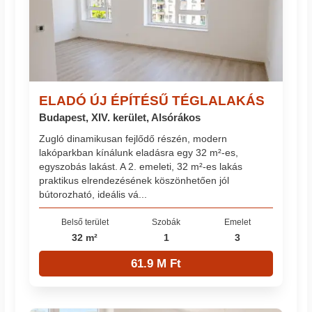
ELADÓ ÚJ ÉPÍTÉSŰ TÉGLALAKÁS
Budapest, XIV. kerület, Alsórákos
Zugló dinamikusan fejlődő részén, modern
lakóparkban kínálunk eladásra egy 32 m²-es,
egyszobás lakást. A 2. emeleti, 32 m²-es lakás
praktikus elrendezésének köszönhetően jól
bútorozható, ideális vá...
Belső terület
Szobák
Emelet
32 m²
1
3
61.9 M Ft