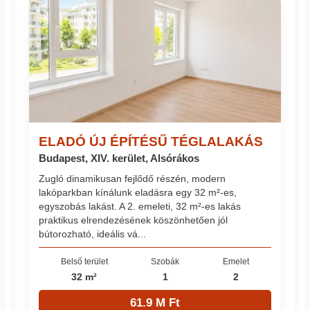
ELADÓ ÚJ ÉPÍTÉSŰ TÉGLALAKÁS
Budapest, XIV. kerület, Alsórákos
Zugló dinamikusan fejlődő részén, modern
lakóparkban kínálunk eladásra egy 32 m²-es,
egyszobás lakást. A 2. emeleti, 32 m²-es lakás
praktikus elrendezésének köszönhetően jól
bútorozható, ideális vá...
Belső terület
Szobák
Emelet
32 m²
1
2
61.9 M Ft