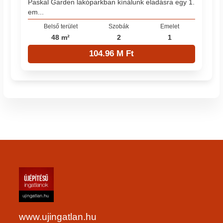
Paskal Garden lakóparkban kínálunk eladásra egy 1.
em...
Belső terület
Szobák
Emelet
48 m²
2
1
104.96 M Ft
www.ujingatlan.hu