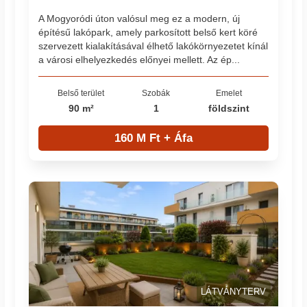
A Mogyoródi úton valósul meg ez a modern, új
építésű lakópark, amely parkosított belső kert köré
szervezett kialakításával élhető lakókörnyezetet kínál
a városi elhelyezkedés előnyei mellett. Az ép...
Belső terület
Szobák
Emelet
90 m²
1
földszint
160 M Ft + Áfa
LÁTVÁNYTERV