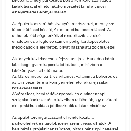
lakópark, amely parkosított belső kert köré szervezett
kialakításával élhető lakókörnyezetet kínál a városi
elhelyezkedés előnyei mellett.
Az épület korszerű hőszivattyús rendszerrel, mennyezeti
fűtés–hűtéssel készül, A+ energetikai besorolással. Az
otthonok többsége erkéllyel rendelkezik, az első
emeleten és a legfelső szinten pedig kertkapcsolatos
megoldások is elérhetők, privát használatú zöldfelülettel.
A környék közlekedése kifejezetten jó: a Hungária körút
közelsége gyors kapcsolatot biztosít, miközben a
lakókörnyezet élhető marad.
Az M2-es metró, az 1-es villamos, valamint a belváros és
az Örs vezér tere is könnyen elérhető, akár éjszakai
közlekedéssel is.
A Városliget, bevásárlóközpontok és a mindennapi
szolgáltatások szintén a közelben találhatók, így a városi
élet praktikus oldala jól illeszkedik a lakófunkcióhoz.
Az épület teremgarázsszinttel rendelkezik, a
parkolóhelyek és tárolók igény szerint vásárolhatók. A
beruházás projektfinanszírozott, biztos pénzügyi háttérrel