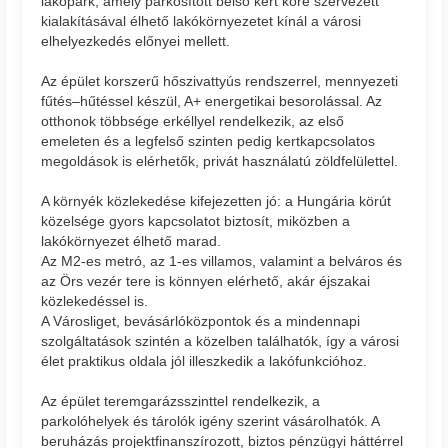
lakópark, amely parkosított belső kert köré szervezett
kialakításával élhető lakókörnyezetet kínál a városi
elhelyezkedés előnyei mellett.
Az épület korszerű hőszivattyús rendszerrel, mennyezeti
fűtés–hűtéssel készül, A+ energetikai besorolással. Az
otthonok többsége erkéllyel rendelkezik, az első
emeleten és a legfelső szinten pedig kertkapcsolatos
megoldások is elérhetők, privát használatú zöldfelülettel.
A környék közlekedése kifejezetten jó: a Hungária körút
közelsége gyors kapcsolatot biztosít, miközben a
lakókörnyezet élhető marad.
Az M2-es metró, az 1-es villamos, valamint a belváros és
az Örs vezér tere is könnyen elérhető, akár éjszakai
közlekedéssel is.
A Városliget, bevásárlóközpontok és a mindennapi
szolgáltatások szintén a közelben találhatók, így a városi
élet praktikus oldala jól illeszkedik a lakófunkcióhoz.
Az épület teremgarázsszinttel rendelkezik, a
parkolóhelyek és tárolók igény szerint vásárolhatók. A
beruházás projektfinanszírozott, biztos pénzügyi háttérrel