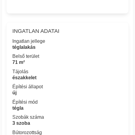
INGATLAN ADATAI
Ingatlan jellege
téglalakás
Belső terület
71 m²
Tájolás
északkelet
Építési állapot
új
Építési mód
tégla
Szobák száma
3 szoba
Bútorozottság