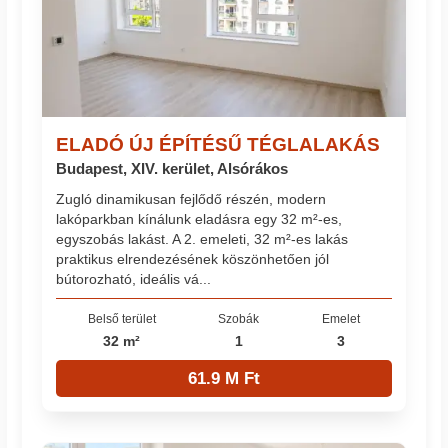
ELADÓ ÚJ ÉPÍTÉSŰ TÉGLALAKÁS
Budapest, XIV. kerület, Alsórákos
Zugló dinamikusan fejlődő részén, modern
lakóparkban kínálunk eladásra egy 32 m²-es,
egyszobás lakást. A 2. emeleti, 32 m²-es lakás
praktikus elrendezésének köszönhetően jól
bútorozható, ideális vá...
Belső terület
Szobák
Emelet
32 m²
1
3
61.9 M Ft