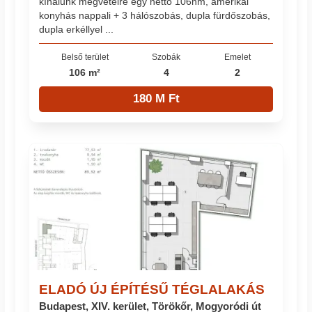
kínálunk megvételre egy nettó 106nm, amerikai
konyhás nappali + 3 hálószobás, dupla fürdőszobás,
dupla erkéllyel ...
Belső terület
Szobák
Emelet
106 m²
4
2
180 M Ft
ELADÓ ÚJ ÉPÍTÉSŰ TÉGLALAKÁS
Budapest, XIV. kerület, Törökőr, Mogyoródi út