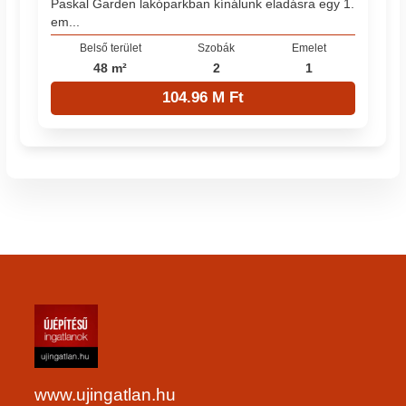
Paskal Garden lakóparkban kínálunk eladásra egy 1.
em...
Belső terület
Szobák
Emelet
48 m²
2
1
104.96 M Ft
www.ujingatlan.hu