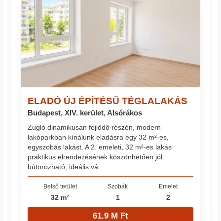
ELADÓ ÚJ ÉPÍTÉSŰ TÉGLALAKÁS
Budapest, XIV. kerület, Alsórákos
Zugló dinamikusan fejlődő részén, modern
lakóparkban kínálunk eladásra egy 32 m²-es,
egyszobás lakást. A 2. emeleti, 32 m²-es lakás
praktikus elrendezésének köszönhetően jól
bútorozható, ideális vá...
Belső terület
Szobák
Emelet
32 m²
1
2
61.9 M Ft