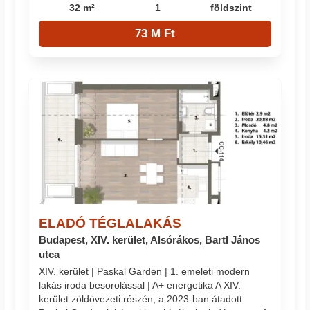
32 m²
1
földszint
73 M Ft
ELADÓ TÉGLALAKÁS
Budapest, XIV. kerület, Alsórákos, Bartl János
utca
XIV. kerület | Paskal Garden | 1. emeleti modern
lakás iroda besorolással | A+ energetika A XIV.
kerület zöldövezeti részén, a 2023-ban átadott