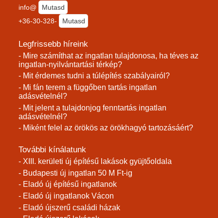
info@
Mutasd
+36-30-328-
Mutasd
Legfrissebb híreink
- Mire számíthat az ingatlan tulajdonosa, ha téves az
ingatlan-nyilvántartási térkép?
- Mit érdemes tudni a túlépítés szabályairól?
- Mi fán terem a függőben tartás ingatlan
adásvételnél?
- Mit jelent a tulajdonjog fenntartás ingatlan
adásvételnél?
- Miként felel az örökös az örökhagyó tartozásáért?
További kínálatunk
- XIII. kerületi új építésű lakások gyüjtőoldala
- Budapesti új ingatlan 50 M Ft-ig
- Eladó új építésű ingatlanok
- Eladó új ingatlanok Vácon
- Eladó újszerű családi házak