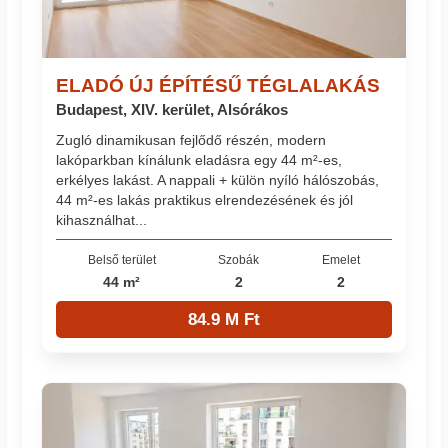
ELADÓ ÚJ ÉPÍTÉSŰ TÉGLALAKÁS
Budapest, XIV. kerület, Alsórákos
Zugló dinamikusan fejlődő részén, modern
lakóparkban kínálunk eladásra egy 44 m²-es,
erkélyes lakást. A nappali + külön nyíló hálószobás,
44 m²-es lakás praktikus elrendezésének és jól
kihasználhat...
Belső terület
Szobák
Emelet
44 m²
2
2
84.9 M Ft