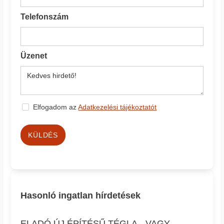
Telefonszám
Üzenet
Elfogadom az
Adatkezelési tájékoztatót
KÜLDÉS
Hasonló ingatlan hírdetések
ELADÓ ÚJ ÉPÍTÉSŰ TÉGLA-, VAGY