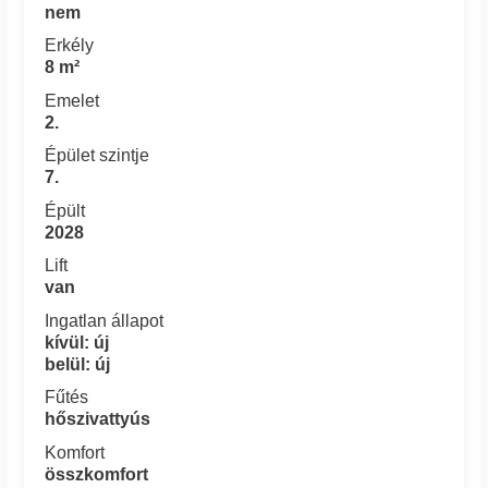
nem
Erkély
8 m²
Emelet
2.
Épület szintje
7.
Épült
2028
Lift
van
Ingatlan állapot
kívül: új
belül: új
Fűtés
hőszivattyús
Komfort
összkomfort