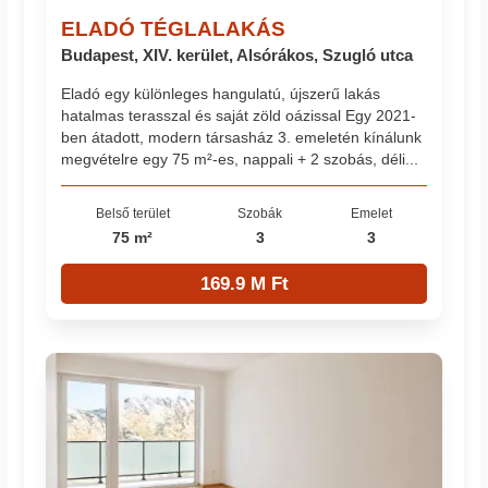
ELADÓ TÉGLALAKÁS
Budapest, XIV. kerület, Alsórákos, Szugló utca
Eladó egy különleges hangulatú, újszerű lakás
hatalmas terasszal és saját zöld oázissal Egy 2021-
ben átadott, modern társasház 3. emeletén kínálunk
megvételre egy 75 m²-es, nappali + 2 szobás, déli...
Belső terület
Szobák
Emelet
75 m²
3
3
169.9 M Ft