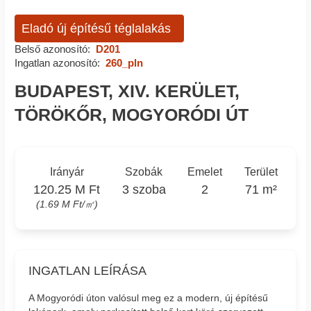
Eladó új építésű téglalakás
Belső azonosító:
D201
Ingatlan azonosító:
260_pln
BUDAPEST, XIV. KERÜLET,
TÖRÖKŐR, MOGYORÓDI ÚT
Irányár
Szobák
Emelet
Terület
120.25 M Ft
3 szoba
2
71 m²
(1.69 M Ft/㎡)
INGATLAN LEÍRÁSA
A Mogyoródi úton valósul meg ez a modern, új építésű