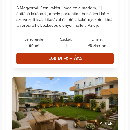
A Mogyoródi úton valósul meg ez a modern, új
építésű lakópark, amely parkosított belső kert köré
szervezett kialakításával élhető lakókörnyezetet kínál
a városi elhelyezkedés előnyei mellett. Az ép...
Belső terület
Szobák
Emelet
90 m²
1
földszint
160 M Ft + Áfa
AI KÉP