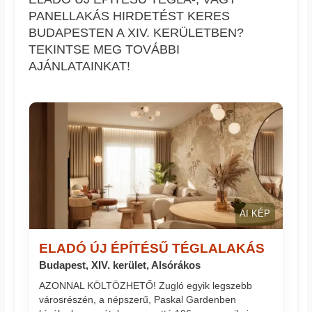
PANELLAKÁS HIRDETÉST KERES
BUDAPESTEN A XIV. KERÜLETBEN?
TEKINTSE MEG TOVÁBBI
AJÁNLATAINKAT!
AI KÉP
ELADÓ ÚJ ÉPÍTÉSŰ TÉGLALAKÁS
Budapest, XIV. kerület, Alsórákos
AZONNAL KÖLTÖZHETŐ! Zugló egyik legszebb
városrészén, a népszerű, Paskal Gardenben