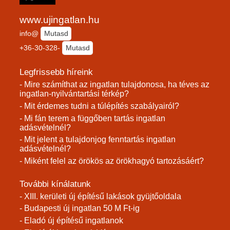
www.ujingatlan.hu
info@
Mutasd
+36-30-328-
Mutasd
Legfrissebb híreink
- Mire számíthat az ingatlan tulajdonosa, ha téves az
ingatlan-nyilvántartási térkép?
- Mit érdemes tudni a túlépítés szabályairól?
- Mi fán terem a függőben tartás ingatlan
adásvételnél?
- Mit jelent a tulajdonjog fenntartás ingatlan
adásvételnél?
- Miként felel az örökös az örökhagyó tartozásáért?
További kínálatunk
- XIII. kerületi új építésű lakások gyüjtőoldala
- Budapesti új ingatlan 50 M Ft-ig
- Eladó új építésű ingatlanok