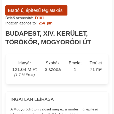
Eladó új építésű téglalakás
Belső azonosító:
D101
Ingatlan azonosító:
254_pln
BUDAPEST, XIV. KERÜLET,
TÖRÖKŐR, MOGYORÓDI ÚT
Irányár
Szobák
Emelet
Terület
121.04 M Ft
3 szoba
1
71 m²
(1.7 M Ft/㎡)
INGATLAN LEÍRÁSA
A Mogyoródi úton valósul meg ez a modern, új építésű