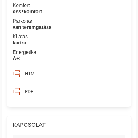
Komfort
összkomfort
Parkolás
van teremgarázs
Kilátás
kertre
Energetika
A+:
HTML
PDF
KAPCSOLAT