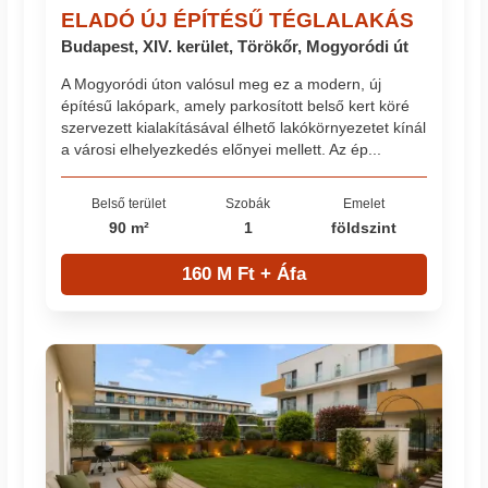
ELADÓ ÚJ ÉPÍTÉSŰ TÉGLALAKÁS
Budapest, XIV. kerület, Törökőr, Mogyoródi út
A Mogyoródi úton valósul meg ez a modern, új
építésű lakópark, amely parkosított belső kert köré
szervezett kialakításával élhető lakókörnyezetet kínál
a városi elhelyezkedés előnyei mellett. Az ép...
Belső terület
Szobák
Emelet
90 m²
1
földszint
160 M Ft + Áfa