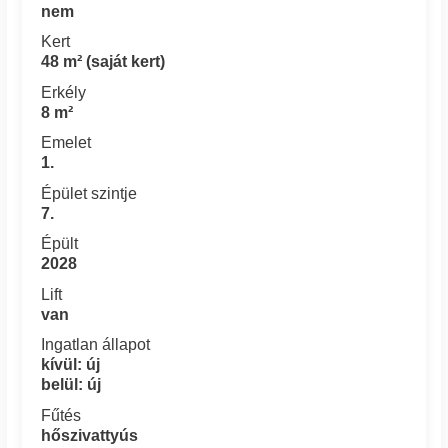
nem
Kert
48 m² (saját kert)
Erkély
8 m²
Emelet
1.
Épület szintje
7.
Épült
2028
Lift
van
Ingatlan állapot
kívül: új
belül: új
Fűtés
hőszivattyús