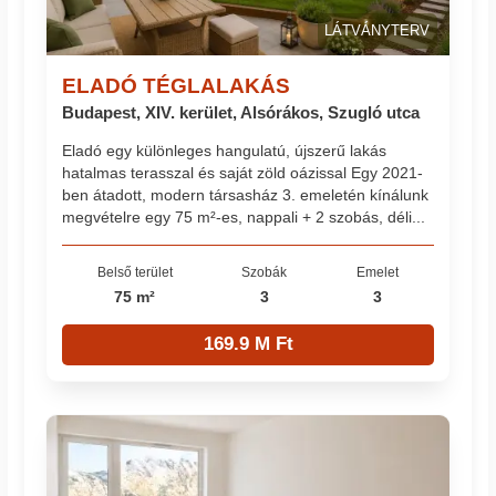
LÁTVÁNYTERV
ELADÓ TÉGLALAKÁS
Budapest, XIV. kerület, Alsórákos, Szugló utca
Eladó egy különleges hangulatú, újszerű lakás
hatalmas terasszal és saját zöld oázissal Egy 2021-
ben átadott, modern társasház 3. emeletén kínálunk
megvételre egy 75 m²-es, nappali + 2 szobás, déli...
Belső terület
Szobák
Emelet
75 m²
3
3
169.9 M Ft