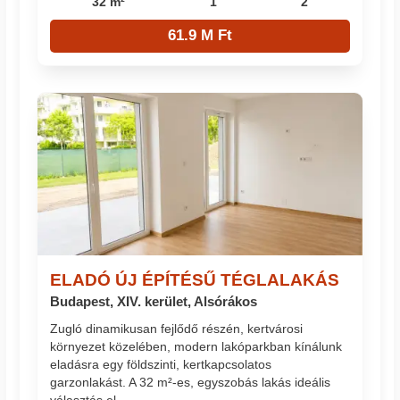
32 m²
1
2
61.9 M Ft
ELADÓ ÚJ ÉPÍTÉSŰ TÉGLALAKÁS
Budapest, XIV. kerület, Alsórákos
Zugló dinamikusan fejlődő részén, kertvárosi
környezet közelében, modern lakóparkban kínálunk
eladásra egy földszinti, kertkapcsolatos
garzonlakást. A 32 m²-es, egyszobás lakás ideális
választás el...