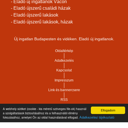
- Eladó új ingatlanok Vácon
- Eladó újszerű családi házak
- Eladó újszerű lakások
- Eladó újszerű lakások, házak
Új ingatlan Budapesten és vidéken. Eladó új ingatlanok.
Oldaltérkép
Adatkezelés
Kapcsolat
Impresszum
Link és bannercsere
RSS
A webhely sütiket (cookie - kis méretű szöveges file-ok) használ
Elfogadom
Vár-Köz Kft. - Ingatlan nyilvántartó, ügyviteli és
a szolgáltatások biztosításához és a felhasználói élmény
Copyright © 2021.
Adatkezelési tájékoztató
fokozásához, amelyet Ön az oldal használatával elfogad.
adminisztrációs szoftver