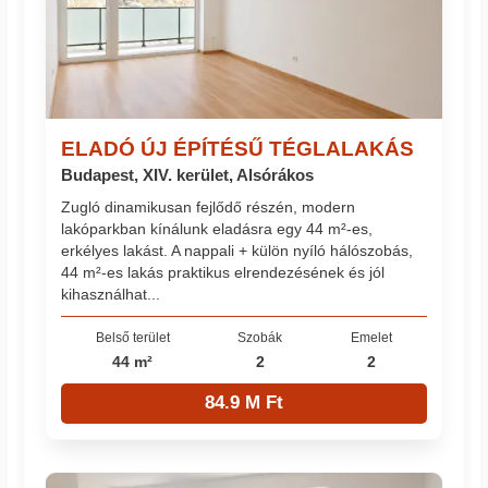
ELADÓ ÚJ ÉPÍTÉSŰ TÉGLALAKÁS
Budapest, XIV. kerület, Alsórákos
Zugló dinamikusan fejlődő részén, modern
lakóparkban kínálunk eladásra egy 44 m²-es,
erkélyes lakást. A nappali + külön nyíló hálószobás,
44 m²-es lakás praktikus elrendezésének és jól
kihasználhat...
Belső terület
Szobák
Emelet
44 m²
2
2
84.9 M Ft