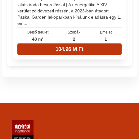
lakás iroda besorolással | A+ energetika A XIV.
kerület zöldövezeti részén, a 2023-ban átadott
Paskal Garden lakóparkban kínálunk eladásra egy 1.
em...
Belső terület
Szobák
Emelet
48 m²
2
1
104.96 M Ft