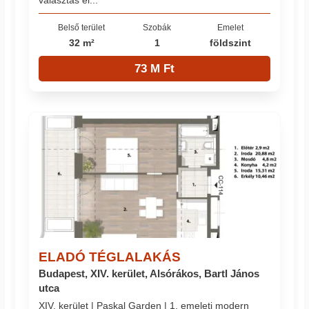
Belső terület
Szobák
Emelet
32 m²
1
földszint
73 M Ft
ELADÓ TÉGLALAKÁS
Budapest, XIV. kerület, Alsórákos, Bartl János
utca
XIV. kerület | Paskal Garden | 1. emeleti modern