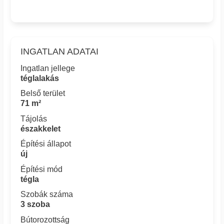
INGATLAN ADATAI
Ingatlan jellege
téglalakás
Belső terület
71 m²
Tájolás
északkelet
Építési állapot
új
Építési mód
tégla
Szobák száma
3 szoba
Bútorozottság