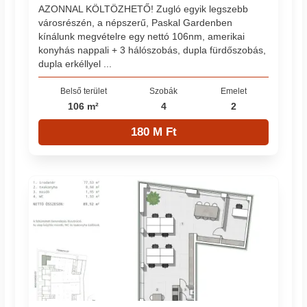
AZONNAL KÖLTÖZHETŐ! Zugló egyik legszebb
városrészén, a népszerű, Paskal Gardenben
kínálunk megvételre egy nettó 106nm, amerikai
konyhás nappali + 3 hálószobás, dupla fürdőszobás,
dupla erkéllyel ...
Belső terület
Szobák
Emelet
106 m²
4
2
180 M Ft