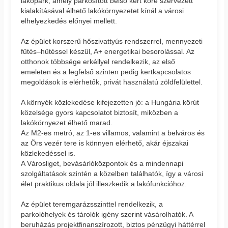
lakópark, amely parkosított belső kert köré szervezett
kialakításával élhető lakókörnyezetet kínál a városi
elhelyezkedés előnyei mellett.
Az épület korszerű hőszivattyús rendszerrel, mennyezeti
fűtés–hűtéssel készül, A+ energetikai besorolással. Az
otthonok többsége erkéllyel rendelkezik, az első
emeleten és a legfelső szinten pedig kertkapcsolatos
megoldások is elérhetők, privát használatú zöldfelülettel.
A környék közlekedése kifejezetten jó: a Hungária körút
közelsége gyors kapcsolatot biztosít, miközben a
lakókörnyezet élhető marad.
Az M2-es metró, az 1-es villamos, valamint a belváros és
az Örs vezér tere is könnyen elérhető, akár éjszakai
közlekedéssel is.
A Városliget, bevásárlóközpontok és a mindennapi
szolgáltatások szintén a közelben találhatók, így a városi
élet praktikus oldala jól illeszkedik a lakófunkcióhoz.
Az épület teremgarázsszinttel rendelkezik, a
parkolóhelyek és tárolók igény szerint vásárolhatók. A
beruházás projektfinanszírozott, biztos pénzügyi háttérrel