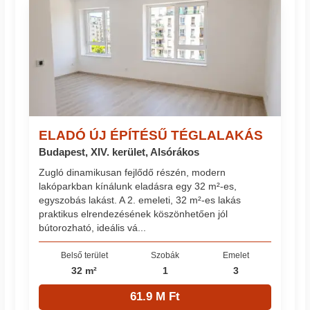
ELADÓ ÚJ ÉPÍTÉSŰ TÉGLALAKÁS
Budapest, XIV. kerület, Alsórákos
Zugló dinamikusan fejlődő részén, modern
lakóparkban kínálunk eladásra egy 32 m²-es,
egyszobás lakást. A 2. emeleti, 32 m²-es lakás
praktikus elrendezésének köszönhetően jól
bútorozható, ideális vá...
Belső terület
Szobák
Emelet
32 m²
1
3
61.9 M Ft