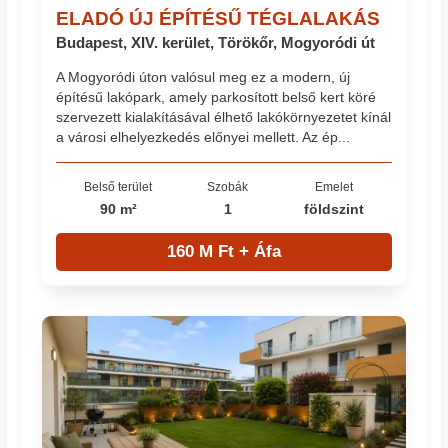
ELADÓ ÚJ ÉPÍTÉSŰ TÉGLALAKÁS
Budapest, XIV. kerület, Törökőr, Mogyoródi út
A Mogyoródi úton valósul meg ez a modern, új
építésű lakópark, amely parkosított belső kert köré
szervezett kialakításával élhető lakókörnyezetet kínál
a városi elhelyezkedés előnyei mellett. Az ép...
Belső terület
Szobák
Emelet
90 m²
1
földszint
160 M Ft + Áfa