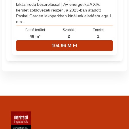
lakás iroda besorolással | A+ energetika A XIV.
kerület zöldövezeti részén, a 2023-ban átadott
Paskal Garden lakóparkban kínálunk eladásra egy 1.
em...
Belső terület
Szobák
Emelet
48 m²
2
1
104.96 M Ft