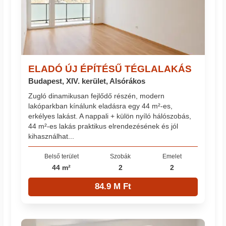
ELADÓ ÚJ ÉPÍTÉSŰ TÉGLALAKÁS
Budapest, XIV. kerület, Alsórákos
Zugló dinamikusan fejlődő részén, modern
lakóparkban kínálunk eladásra egy 44 m²-es,
erkélyes lakást. A nappali + külön nyíló hálószobás,
44 m²-es lakás praktikus elrendezésének és jól
kihasználhat...
Belső terület
Szobák
Emelet
44 m²
2
2
84.9 M Ft