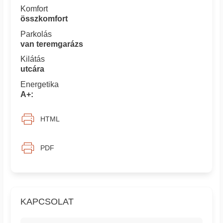
Komfort
összkomfort
Parkolás
van teremgarázs
Kilátás
utcára
Energetika
A+:
HTML
PDF
KAPCSOLAT