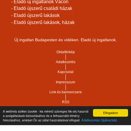
- Eladó új ingatlanok Vácon
- Eladó újszerű családi házak
- Eladó újszerű lakások
- Eladó újszerű lakások, házak
Új ingatlan Budapesten és vidéken. Eladó új ingatlanok.
Oldaltérkép
Adatkezelés
Kapcsolat
Impresszum
Link és bannercsere
RSS
A webhely sütiket (cookie - kis méretű szöveges file-ok) használ
Elfogadom
Vár-Köz Kft. - Ingatlan nyilvántartó, ügyviteli és
a szolgáltatások biztosításához és a felhasználói élmény
Copyright © 2021.
Adatkezelési tájékoztató
fokozásához, amelyet Ön az oldal használatával elfogad.
adminisztrációs szoftver