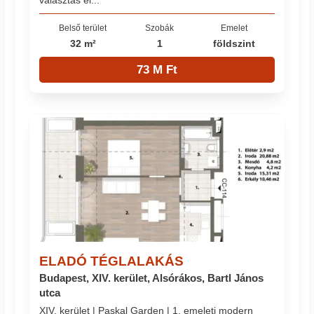
Belső terület
Szobák
Emelet
32 m²
1
földszint
73 M Ft
ELADÓ TÉGLALAKÁS
Budapest, XIV. kerület, Alsórákos, Bartl János
utca
XIV. kerület | Paskal Garden | 1. emeleti modern