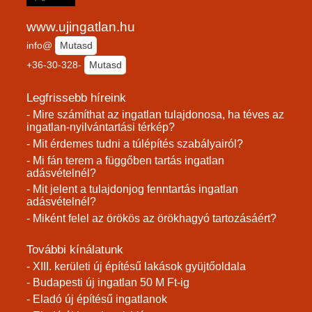
www.ujingatlan.hu
info@
Mutasd
+36-30-328-
Mutasd
Legfrissebb híreink
- Mire számíthat az ingatlan tulajdonosa, ha téves az
ingatlan-nyilvántartási térkép?
- Mit érdemes tudni a túlépítés szabályairól?
- Mi fán terem a függőben tartás ingatlan
adásvételnél?
- Mit jelent a tulajdonjog fenntartás ingatlan
adásvételnél?
- Miként felel az örökös az örökhagyó tartozásáért?
További kínálatunk
- XIII. kerületi új építésű lakások gyüjtőoldala
- Budapesti új ingatlan 50 M Ft-ig
- Eladó új építésű ingatlanok