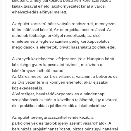
lakópark, amely parkosított belső kert köré szervezett
kialakításával élhető lakókörnyezetet kínál a városi
elhelyezkedés előnyei mellett.
Az épület korszerű hőszivattyús rendszerrel, mennyezeti
fűtés–hűtéssel készül, A+ energetikai besorolással. Az
otthonok többsége erkéllyel rendelkezik, az első
emeleten és a legfelső szinten pedig kertkapcsolatos
megoldások is elérhetők, privát használatú zöldfelülettel.
A környék közlekedése kifejezetten jó: a Hungária körút
közelsége gyors kapcsolatot biztosít, miközben a
lakókörnyezet élhető marad.
Az M2-es metró, az 1-es villamos, valamint a belváros és
az Örs vezér tere is könnyen elérhető, akár éjszakai
közlekedéssel is.
A Városliget, bevásárlóközpontok és a mindennapi
szolgáltatások szintén a közelben találhatók, így a városi
élet praktikus oldala jól illeszkedik a lakófunkcióhoz.
Az épület teremgarázsszinttel rendelkezik, a
parkolóhelyek és tárolók igény szerint vásárolhatók. A
beruházás projektfinanszírozott, biztos pénzügyi háttérrel