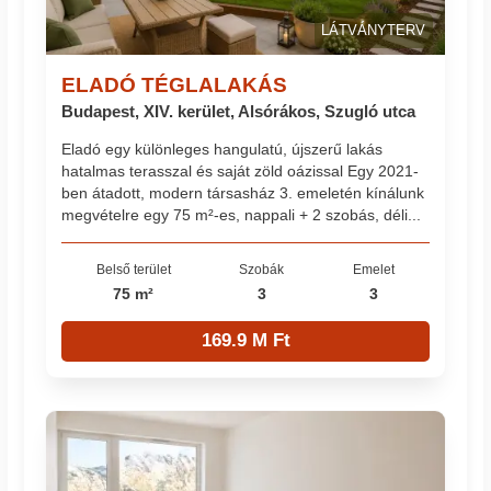
LÁTVÁNYTERV
ELADÓ TÉGLALAKÁS
Budapest, XIV. kerület, Alsórákos, Szugló utca
Eladó egy különleges hangulatú, újszerű lakás
hatalmas terasszal és saját zöld oázissal Egy 2021-
ben átadott, modern társasház 3. emeletén kínálunk
megvételre egy 75 m²-es, nappali + 2 szobás, déli...
Belső terület
Szobák
Emelet
75 m²
3
3
169.9 M Ft