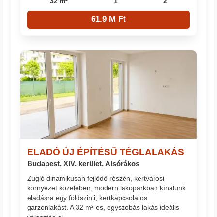
32 m²
1
2
61.9 M Ft
ELADÓ ÚJ ÉPÍTÉSŰ TÉGLALAKÁS
Budapest, XIV. kerület, Alsórákos
Zugló dinamikusan fejlődő részén, kertvárosi
környezet közelében, modern lakóparkban kínálunk
eladásra egy földszinti, kertkapcsolatos
garzonlakást. A 32 m²-es, egyszobás lakás ideális
választás el...