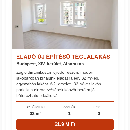
ELADÓ ÚJ ÉPÍTÉSŰ TÉGLALAKÁS
Budapest, XIV. kerület, Alsórákos
Zugló dinamikusan fejlődő részén, modern
lakóparkban kínálunk eladásra egy 32 m²-es,
egyszobás lakást. A 2. emeleti, 32 m²-es lakás
praktikus elrendezésének köszönhetően jól
bútorozható, ideális vá...
Belső terület
Szobák
Emelet
32 m²
1
3
61.9 M Ft