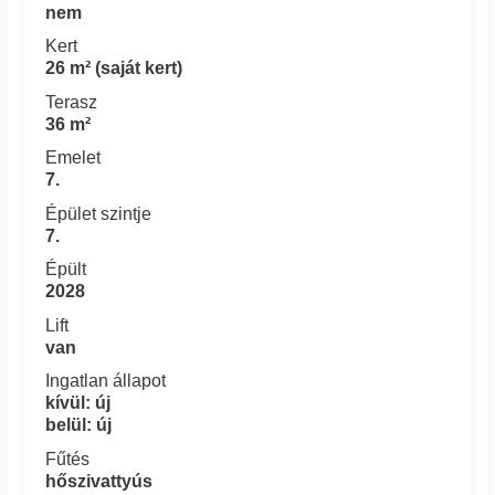
nem
Kert
26 m² (saját kert)
Terasz
36 m²
Emelet
7.
Épület szintje
7.
Épült
2028
Lift
van
Ingatlan állapot
kívül: új
belül: új
Fűtés
hőszivattyús