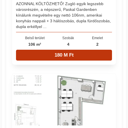
AZONNAL KÖLTÖZHETŐ! Zugló egyik legszebb
városrészén, a népszerű, Paskal Gardenben
kínálunk megvételre egy nettó 106nm, amerikai
konyhás nappali + 3 hálószobás, dupla fürdőszobás,
dupla erkéllyel ...
Belső terület
Szobák
Emelet
106 m²
4
2
180 M Ft