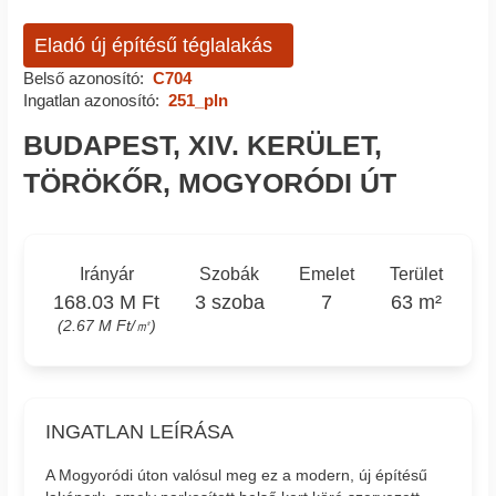
Eladó új építésű téglalakás
Belső azonosító:
C704
Ingatlan azonosító:
251_pln
BUDAPEST, XIV. KERÜLET,
TÖRÖKŐR, MOGYORÓDI ÚT
Irányár
Szobák
Emelet
Terület
168.03 M Ft
3 szoba
7
63 m²
(2.67 M Ft/㎡)
INGATLAN LEÍRÁSA
A Mogyoródi úton valósul meg ez a modern, új építésű