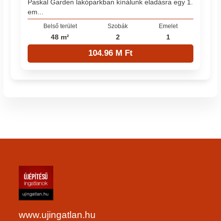
Paskal Garden lakóparkban kínálunk eladásra egy 1.
em...
Belső terület
Szobák
Emelet
48 m²
2
1
104.96 M Ft
www.ujingatlan.hu