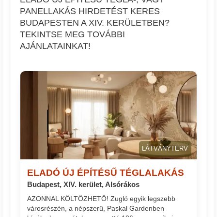
PANELLAKÁS HIRDETÉST KERES
BUDAPESTEN A XIV. KERÜLETBEN?
TEKINTSE MEG TOVÁBBI
AJÁNLATAINKAT!
LÁTVÁNYTERV
ELADÓ ÚJ ÉPÍTÉSŰ TÉGLALAKÁS
Budapest, XIV. kerület, Alsórákos
AZONNAL KÖLTÖZHETŐ! Zugló egyik legszebb
városrészén, a népszerű, Paskal Gardenben