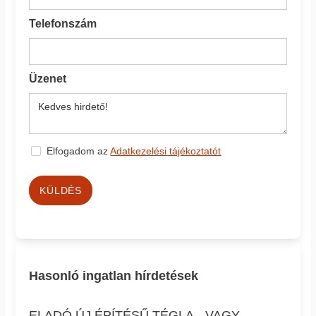
Telefonszám
Üzenet
Elfogadom az
Adatkezelési tájékoztatót
KÜLDÉS
Hasonló ingatlan hírdetések
ELADÓ ÚJ ÉPÍTÉSŰ TÉGLA-, VAGY