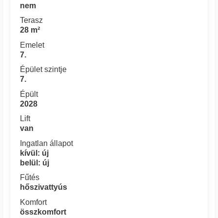
nem
Terasz
28 m²
Emelet
7.
Épület szintje
7.
Épült
2028
Lift
van
Ingatlan állapot
kívül: új
belül: új
Fűtés
hőszivattyús
Komfort
összkomfort