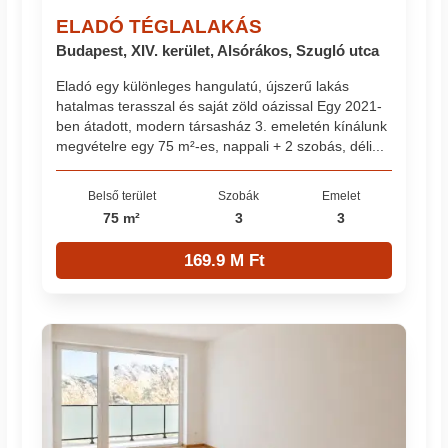
ELADÓ TÉGLALAKÁS
Budapest, XIV. kerület, Alsórákos, Szugló utca
Eladó egy különleges hangulatú, újszerű lakás
hatalmas terasszal és saját zöld oázissal Egy 2021-
ben átadott, modern társasház 3. emeletén kínálunk
megvételre egy 75 m²-es, nappali + 2 szobás, déli...
Belső terület
Szobák
Emelet
75 m²
3
3
169.9 M Ft