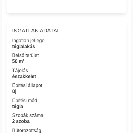
INGATLAN ADATAI
Ingatlan jellege
téglalakás
Belső terület
50 m²
Tájolás
északkelet
Építési állapot
új
Építési mód
tégla
Szobák száma
2 szoba
Bútorozottság