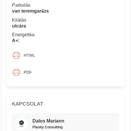
Parkolás
van teremgarázs
Kilátás
utcára
Energetika
A+:
HTML
PDF
KAPCSOLAT
Dalos Mariann
Planity Consulting