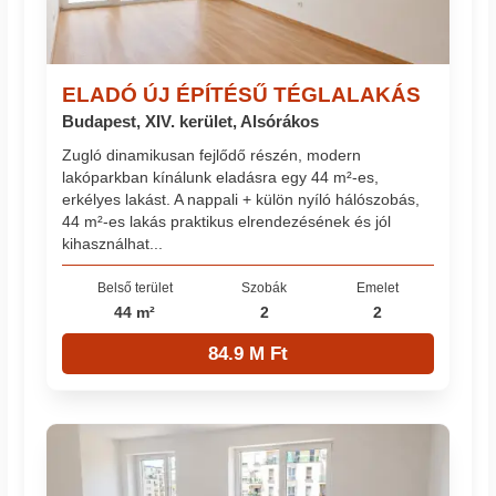
ELADÓ ÚJ ÉPÍTÉSŰ TÉGLALAKÁS
Budapest, XIV. kerület, Alsórákos
Zugló dinamikusan fejlődő részén, modern
lakóparkban kínálunk eladásra egy 44 m²-es,
erkélyes lakást. A nappali + külön nyíló hálószobás,
44 m²-es lakás praktikus elrendezésének és jól
kihasználhat...
Belső terület
Szobák
Emelet
44 m²
2
2
84.9 M Ft