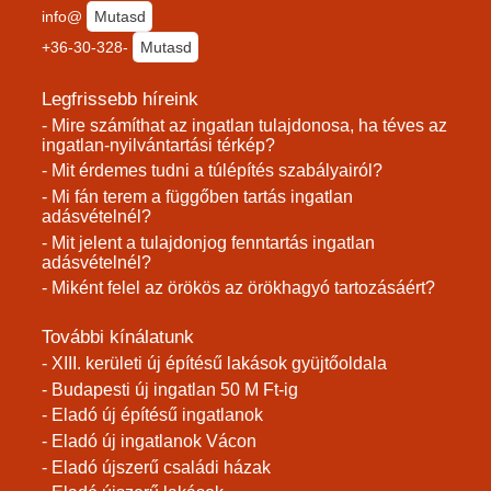
info@
Mutasd
+36-30-328-
Mutasd
Legfrissebb híreink
- Mire számíthat az ingatlan tulajdonosa, ha téves az
ingatlan-nyilvántartási térkép?
- Mit érdemes tudni a túlépítés szabályairól?
- Mi fán terem a függőben tartás ingatlan
adásvételnél?
- Mit jelent a tulajdonjog fenntartás ingatlan
adásvételnél?
- Miként felel az örökös az örökhagyó tartozásáért?
További kínálatunk
- XIII. kerületi új építésű lakások gyüjtőoldala
- Budapesti új ingatlan 50 M Ft-ig
- Eladó új építésű ingatlanok
- Eladó új ingatlanok Vácon
- Eladó újszerű családi házak