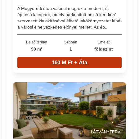
A Mogyoródi úton valósul meg ez a modern, új
építésű lakópark, amely parkosított belső kert köré
szervezett kialakításával élhető lakókörnyezetet kínál
a városi elhelyezkedés előnyei mellett. Az ép...
Belső terület
Szobák
Emelet
90 m²
1
földszint
160 M Ft + Áfa
LÁTVÁNYTERV