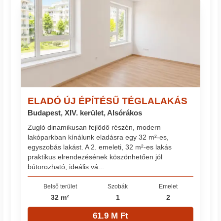
ELADÓ ÚJ ÉPÍTÉSŰ TÉGLALAKÁS
Budapest, XIV. kerület, Alsórákos
Zugló dinamikusan fejlődő részén, modern
lakóparkban kínálunk eladásra egy 32 m²-es,
egyszobás lakást. A 2. emeleti, 32 m²-es lakás
praktikus elrendezésének köszönhetően jól
bútorozható, ideális vá...
Belső terület
Szobák
Emelet
32 m²
1
2
61.9 M Ft