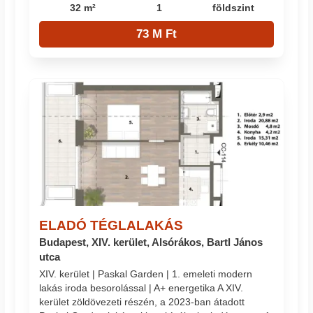
32 m²
1
földszint
73 M Ft
ELADÓ TÉGLALAKÁS
Budapest, XIV. kerület, Alsórákos, Bartl János
utca
XIV. kerület | Paskal Garden | 1. emeleti modern
lakás iroda besorolással | A+ energetika A XIV.
kerület zöldövezeti részén, a 2023-ban átadott