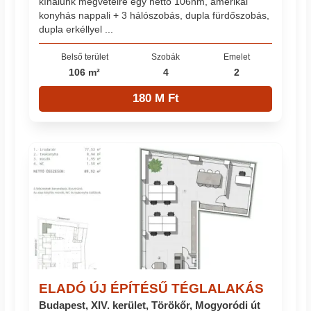
kínálunk megvételre egy nettó 106nm, amerikai
konyhás nappali + 3 hálószobás, dupla fürdőszobás,
dupla erkéllyel ...
Belső terület
Szobák
Emelet
106 m²
4
2
180 M Ft
ELADÓ ÚJ ÉPÍTÉSŰ TÉGLALAKÁS
Budapest, XIV. kerület, Törökőr, Mogyoródi út