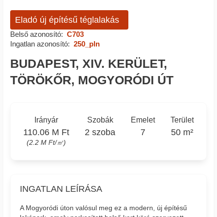
Eladó új építésű téglalakás
Belső azonosító:
C703
Ingatlan azonosító:
250_pln
BUDAPEST, XIV. KERÜLET,
TÖRÖKŐR, MOGYORÓDI ÚT
Irányár
Szobák
Emelet
Terület
110.06 M Ft
2 szoba
7
50 m²
(2.2 M Ft/㎡)
INGATLAN LEÍRÁSA
A Mogyoródi úton valósul meg ez a modern, új építésű