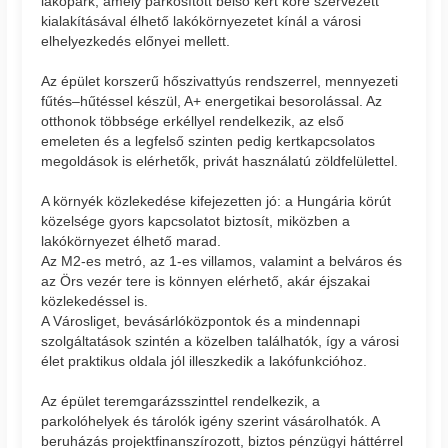
lakópark, amely parkosított belső kert köré szervezett
kialakításával élhető lakókörnyezetet kínál a városi
elhelyezkedés előnyei mellett.
Az épület korszerű hőszivattyús rendszerrel, mennyezeti
fűtés–hűtéssel készül, A+ energetikai besorolással. Az
otthonok többsége erkéllyel rendelkezik, az első
emeleten és a legfelső szinten pedig kertkapcsolatos
megoldások is elérhetők, privát használatú zöldfelülettel.
A környék közlekedése kifejezetten jó: a Hungária körút
közelsége gyors kapcsolatot biztosít, miközben a
lakókörnyezet élhető marad.
Az M2-es metró, az 1-es villamos, valamint a belváros és
az Örs vezér tere is könnyen elérhető, akár éjszakai
közlekedéssel is.
A Városliget, bevásárlóközpontok és a mindennapi
szolgáltatások szintén a közelben találhatók, így a városi
élet praktikus oldala jól illeszkedik a lakófunkcióhoz.
Az épület teremgarázsszinttel rendelkezik, a
parkolóhelyek és tárolók igény szerint vásárolhatók. A
beruházás projektfinanszírozott, biztos pénzügyi háttérrel