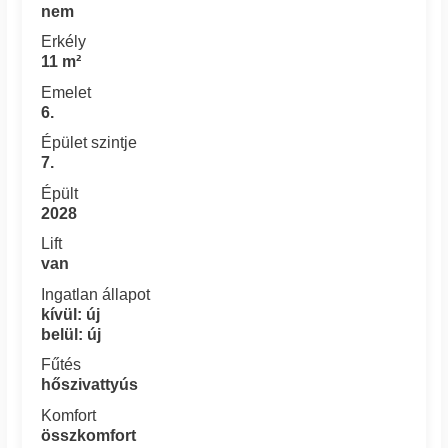
nem
Erkély
11 m²
Emelet
6.
Épület szintje
7.
Épült
2028
Lift
van
Ingatlan állapot
kívül: új
belül: új
Fűtés
hőszivattyús
Komfort
összkomfort