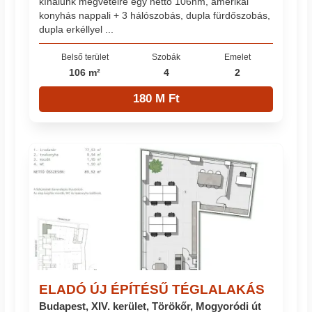
kínálunk megvételre egy nettó 106nm, amerikai
konyhás nappali + 3 hálószobás, dupla fürdőszobás,
dupla erkéllyel ...
Belső terület
Szobák
Emelet
106 m²
4
2
180 M Ft
ELADÓ ÚJ ÉPÍTÉSŰ TÉGLALAKÁS
Budapest, XIV. kerület, Törökőr, Mogyoródi út