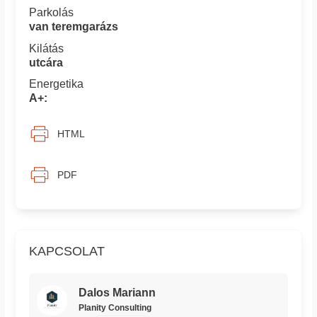
Parkolás
van teremgarázs
Kilátás
utcára
Energetika
A+:
HTML
PDF
KAPCSOLAT
Dalos Mariann
Planity Consulting