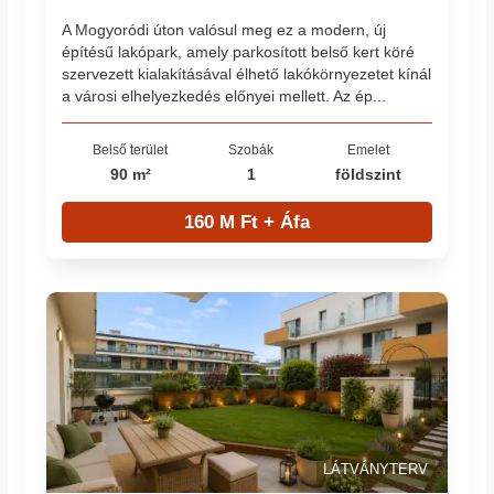
A Mogyoródi úton valósul meg ez a modern, új
építésű lakópark, amely parkosított belső kert köré
szervezett kialakításával élhető lakókörnyezetet kínál
a városi elhelyezkedés előnyei mellett. Az ép...
Belső terület
Szobák
Emelet
90 m²
1
földszint
160 M Ft + Áfa
LÁTVÁNYTERV