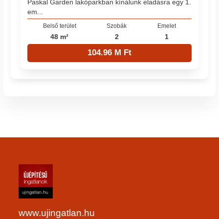
Paskal Garden lakóparkban kínálunk eladásra egy 1.
em...
Belső terület
Szobák
Emelet
48 m²
2
1
104.96 M Ft
www.ujingatlan.hu