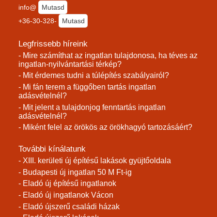
info@
Mutasd
+36-30-328-
Mutasd
Legfrissebb híreink
- Mire számíthat az ingatlan tulajdonosa, ha téves az
ingatlan-nyilvántartási térkép?
- Mit érdemes tudni a túlépítés szabályairól?
- Mi fán terem a függőben tartás ingatlan
adásvételnél?
- Mit jelent a tulajdonjog fenntartás ingatlan
adásvételnél?
- Miként felel az örökös az örökhagyó tartozásáért?
További kínálatunk
- XIII. kerületi új építésű lakások gyüjtőoldala
- Budapesti új ingatlan 50 M Ft-ig
- Eladó új építésű ingatlanok
- Eladó új ingatlanok Vácon
- Eladó újszerű családi házak