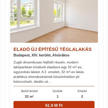
ELADÓ ÚJ ÉPÍTÉSŰ TÉGLALAKÁS
Budapest, XIV. kerület, Alsórákos
Zugló dinamikusan fejlődő részén, modern
lakóparkban kínálunk eladásra egy 32 m²-es,
egyszobás lakást. A 2. emeleti, 32 m²-es lakás
praktikus elrendezésének köszönhetően jól
bútorozható, ideális vá...
Belső terület
Szobák
Emelet
32 m²
1
2
61.9 M Ft