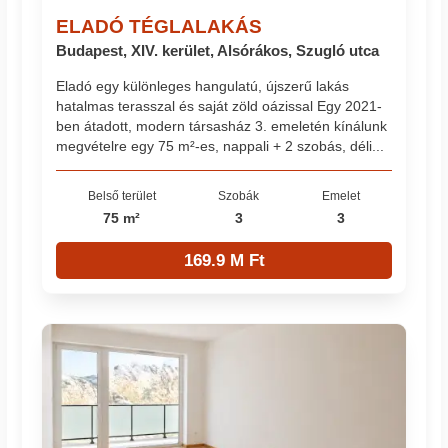
ELADÓ TÉGLALAKÁS
Budapest, XIV. kerület, Alsórákos, Szugló utca
Eladó egy különleges hangulatú, újszerű lakás
hatalmas terasszal és saját zöld oázissal Egy 2021-
ben átadott, modern társasház 3. emeletén kínálunk
megvételre egy 75 m²-es, nappali + 2 szobás, déli...
Belső terület
Szobák
Emelet
75 m²
3
3
169.9 M Ft