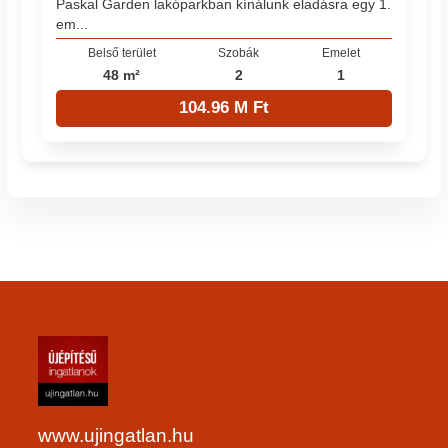
Paskal Garden lakóparkban kínálunk eladásra egy 1.
em...
Belső terület
Szobák
Emelet
48 m²
2
1
104.96 M Ft
www.ujingatlan.hu