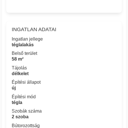
INGATLAN ADATAI
Ingatlan jellege
téglalakás
Belső terület
58 m²
Tájolás
délkelet
Építési állapot
új
Építési mód
tégla
Szobák száma
2 szoba
Bútorozottság