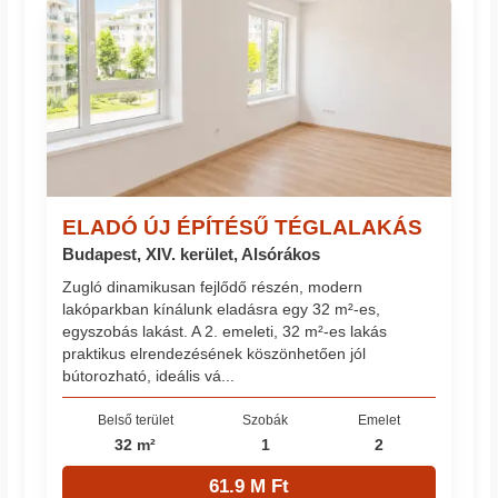
ELADÓ ÚJ ÉPÍTÉSŰ TÉGLALAKÁS
Budapest, XIV. kerület, Alsórákos
Zugló dinamikusan fejlődő részén, modern
lakóparkban kínálunk eladásra egy 32 m²-es,
egyszobás lakást. A 2. emeleti, 32 m²-es lakás
praktikus elrendezésének köszönhetően jól
bútorozható, ideális vá...
Belső terület
Szobák
Emelet
32 m²
1
2
61.9 M Ft