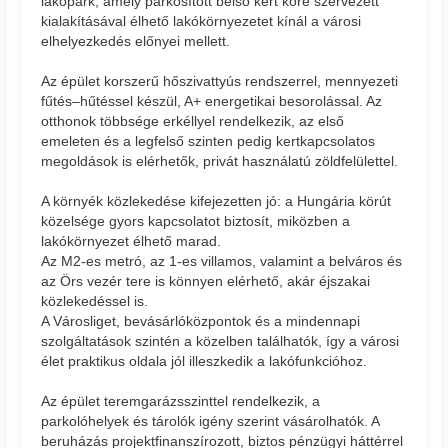
lakópark, amely parkosított belső kert köré szervezett
kialakításával élhető lakókörnyezetet kínál a városi
elhelyezkedés előnyei mellett.
Az épület korszerű hőszivattyús rendszerrel, mennyezeti
fűtés–hűtéssel készül, A+ energetikai besorolással. Az
otthonok többsége erkéllyel rendelkezik, az első
emeleten és a legfelső szinten pedig kertkapcsolatos
megoldások is elérhetők, privát használatú zöldfelülettel.
A környék közlekedése kifejezetten jó: a Hungária körút
közelsége gyors kapcsolatot biztosít, miközben a
lakókörnyezet élhető marad.
Az M2-es metró, az 1-es villamos, valamint a belváros és
az Örs vezér tere is könnyen elérhető, akár éjszakai
közlekedéssel is.
A Városliget, bevásárlóközpontok és a mindennapi
szolgáltatások szintén a közelben találhatók, így a városi
élet praktikus oldala jól illeszkedik a lakófunkcióhoz.
Az épület teremgarázsszinttel rendelkezik, a
parkolóhelyek és tárolók igény szerint vásárolhatók. A
beruházás projektfinanszírozott, biztos pénzügyi háttérrel