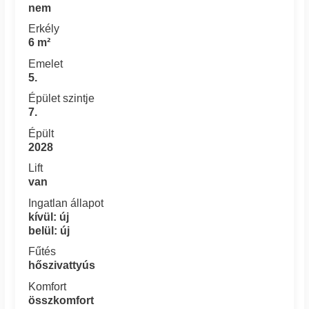
nem
Erkély
6 m²
Emelet
5.
Épület szintje
7.
Épült
2028
Lift
van
Ingatlan állapot
kívül: új
belül: új
Fűtés
hőszivattyús
Komfort
összkomfort