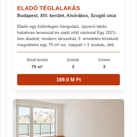
ELADÓ TÉGLALAKÁS
Budapest, XIV. kerület, Alsórákos, Szugló utca
Eladó egy különleges hangulatú, újszerű lakás
hatalmas terasszal és saját zöld oázissal Egy 2021-
ben átadott, modern társasház 3. emeletén kínálunk
megvételre egy 75 m²-es, nappali + 2 szobás, déli...
Belső terület
Szobák
Emelet
75 m²
3
3
169.9 M Ft