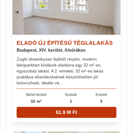
ELADÓ ÚJ ÉPÍTÉSŰ TÉGLALAKÁS
Budapest, XIV. kerület, Alsórákos
Zugló dinamikusan fejlődő részén, modern
lakóparkban kínálunk eladásra egy 32 m²-es,
egyszobás lakást. A 2. emeleti, 32 m²-es lakás
praktikus elrendezésének köszönhetően jól
bútorozható, ideális vá...
Belső terület
Szobák
Emelet
32 m²
1
3
61.9 M Ft