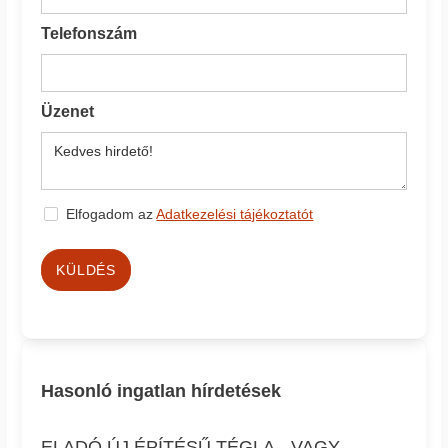
Telefonszám
Üzenet
Elfogadom az
Adatkezelési tájékoztatót
KÜLDÉS
Hasonló ingatlan hírdetések
ELADÓ ÚJ ÉPÍTÉSŰ TÉGLA-, VAGY