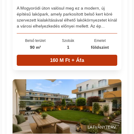
A Mogyoródi úton valósul meg ez a modern, új
építésű lakópark, amely parkosított belső kert köré
szervezett kialakításával élhető lakókörnyezetet kínál
a városi elhelyezkedés előnyei mellett. Az ép...
Belső terület
Szobák
Emelet
90 m²
1
földszint
160 M Ft + Áfa
LÁTVÁNYTERV