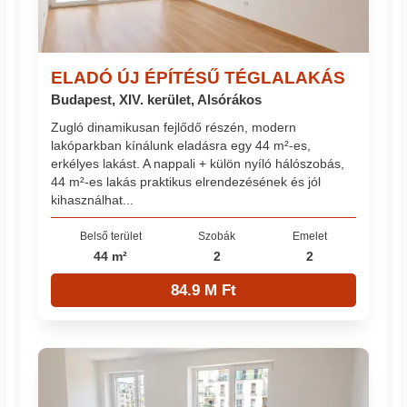
ELADÓ ÚJ ÉPÍTÉSŰ TÉGLALAKÁS
Budapest, XIV. kerület, Alsórákos
Zugló dinamikusan fejlődő részén, modern
lakóparkban kínálunk eladásra egy 44 m²-es,
erkélyes lakást. A nappali + külön nyíló hálószobás,
44 m²-es lakás praktikus elrendezésének és jól
kihasználhat...
Belső terület
Szobák
Emelet
44 m²
2
2
84.9 M Ft