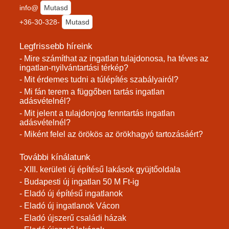
info@
Mutasd
+36-30-328-
Mutasd
Legfrissebb híreink
- Mire számíthat az ingatlan tulajdonosa, ha téves az
ingatlan-nyilvántartási térkép?
- Mit érdemes tudni a túlépítés szabályairól?
- Mi fán terem a függőben tartás ingatlan
adásvételnél?
- Mit jelent a tulajdonjog fenntartás ingatlan
adásvételnél?
- Miként felel az örökös az örökhagyó tartozásáért?
További kínálatunk
- XIII. kerületi új építésű lakások gyüjtőoldala
- Budapesti új ingatlan 50 M Ft-ig
- Eladó új építésű ingatlanok
- Eladó új ingatlanok Vácon
- Eladó újszerű családi házak