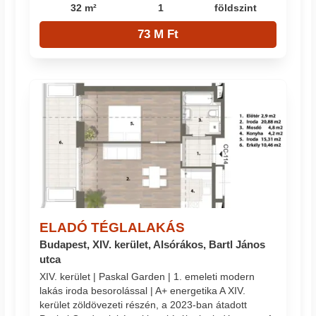
32 m²
1
földszint
73 M Ft
ELADÓ TÉGLALAKÁS
Budapest, XIV. kerület, Alsórákos, Bartl János
utca
XIV. kerület | Paskal Garden | 1. emeleti modern
lakás iroda besorolással | A+ energetika A XIV.
kerület zöldövezeti részén, a 2023-ban átadott