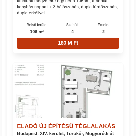
kínálunk megvételre egy nettó 106nm, amerikai
konyhás nappali + 3 hálószobás, dupla fürdőszobás,
dupla erkéllyel ...
Belső terület
Szobák
Emelet
106 m²
4
2
180 M Ft
ELADÓ ÚJ ÉPÍTÉSŰ TÉGLALAKÁS
Budapest, XIV. kerület, Törökőr, Mogyoródi út