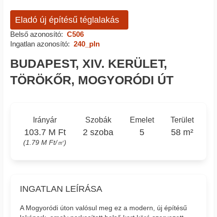
Eladó új építésű téglalakás
Belső azonosító:
C506
Ingatlan azonosító:
240_pln
BUDAPEST, XIV. KERÜLET,
TÖRÖKŐR, MOGYORÓDI ÚT
Irányár
Szobák
Emelet
Terület
103.7 M Ft
2 szoba
5
58 m²
(1.79 M Ft/㎡)
INGATLAN LEÍRÁSA
A Mogyoródi úton valósul meg ez a modern, új építésű