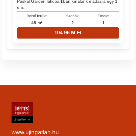
Paskal Garden lakóparkban kínálunk eladásra egy 1.
em...
Belső terület
Szobák
Emelet
48 m²
2
1
104.96 M Ft
www.ujingatlan.hu