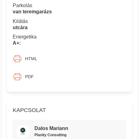
Parkolás
van teremgarázs
Kilátás
utcára
Energetika
A+:
HTML
PDF
KAPCSOLAT
Dalos Mariann
Planity Consulting