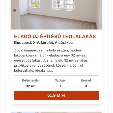
ELADÓ ÚJ ÉPÍTÉSŰ TÉGLALAKÁS
Budapest, XIV. kerület, Alsórákos
Zugló dinamikusan fejlődő részén, modern
lakóparkban kínálunk eladásra egy 32 m²-es,
egyszobás lakást. A 2. emeleti, 32 m²-es lakás
praktikus elrendezésének köszönhetően jól
bútorozható, ideális vá...
Belső terület
Szobák
Emelet
32 m²
1
3
61.9 M Ft