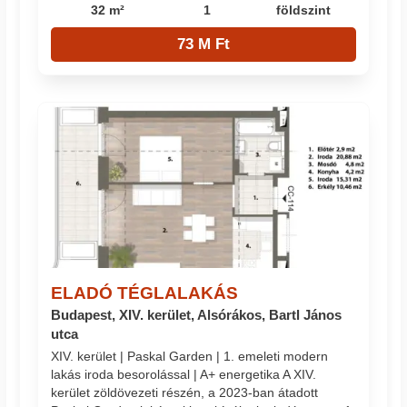
32 m²
1
földszint
73 M Ft
ELADÓ TÉGLALAKÁS
Budapest, XIV. kerület, Alsórákos, Bartl János
utca
XIV. kerület | Paskal Garden | 1. emeleti modern
lakás iroda besorolással | A+ energetika A XIV.
kerület zöldövezeti részén, a 2023-ban átadott