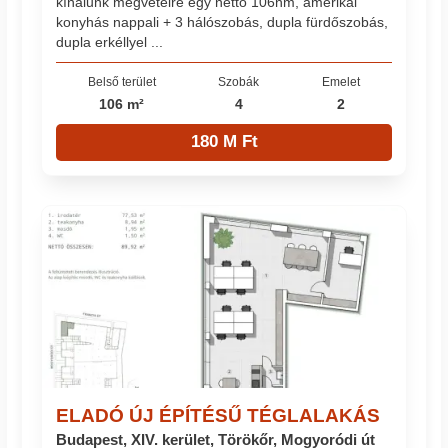
kínálunk megvételre egy nettó 106nm, amerikai
konyhás nappali + 3 hálószobás, dupla fürdőszobás,
dupla erkéllyel ...
Belső terület
Szobák
Emelet
106 m²
4
2
180 M Ft
ELADÓ ÚJ ÉPÍTÉSŰ TÉGLALAKÁS
Budapest, XIV. kerület, Törökőr, Mogyoródi út