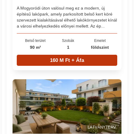
A Mogyoródi úton valósul meg ez a modern, új
építésű lakópark, amely parkosított belső kert köré
szervezett kialakításával élhető lakókörnyezetet kínál
a városi elhelyezkedés előnyei mellett. Az ép...
Belső terület
Szobák
Emelet
90 m²
1
földszint
160 M Ft + Áfa
LÁTVÁNYTERV