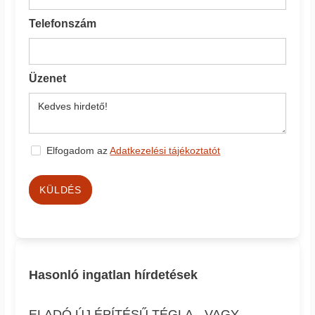
Telefonszám
Üzenet
Elfogadom az
Adatkezelési tájékoztatót
KÜLDÉS
Hasonló ingatlan hírdetések
ELADÓ ÚJ ÉPÍTÉSŰ TÉGLA-, VAGY