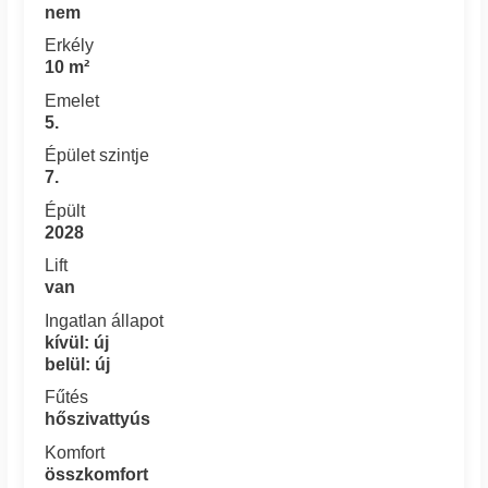
nem
Erkély
10 m²
Emelet
5.
Épület szintje
7.
Épült
2028
Lift
van
Ingatlan állapot
kívül: új
belül: új
Fűtés
hőszivattyús
Komfort
összkomfort