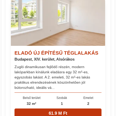
ELADÓ ÚJ ÉPÍTÉSŰ TÉGLALAKÁS
Budapest, XIV. kerület, Alsórákos
Zugló dinamikusan fejlődő részén, modern
lakóparkban kínálunk eladásra egy 32 m²-es,
egyszobás lakást. A 2. emeleti, 32 m²-es lakás
praktikus elrendezésének köszönhetően jól
bútorozható, ideális vá...
Belső terület
Szobák
Emelet
32 m²
1
2
61.9 M Ft