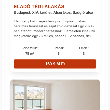
ELADÓ TÉGLALAKÁS
Budapest, XIV. kerület, Alsórákos, Szugló utca
Eladó egy különleges hangulatú, újszerű lakás
hatalmas terasszal és saját zöld oázissal Egy 2021-
ben átadott, modern társasház 3. emeletén kínálunk
megvételre egy 75 m²-es, nappali + 2 szobás, déli...
Belső terület
Szobák
Emelet
75 m²
3
3
169.9 M Ft