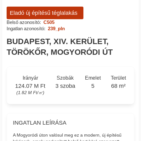
Eladó új építésű téglalakás
Belső azonosító:
C505
Ingatlan azonosító:
239_pln
BUDAPEST, XIV. KERÜLET,
TÖRÖKŐR, MOGYORÓDI ÚT
Irányár
Szobák
Emelet
Terület
124.07 M Ft
3 szoba
5
68 m²
(1.82 M Ft/㎡)
INGATLAN LEÍRÁSA
A Mogyoródi úton valósul meg ez a modern, új építésű