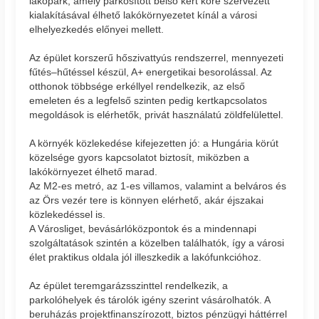
lakópark, amely parkosított belső kert köré szervezett
kialakításával élhető lakókörnyezetet kínál a városi
elhelyezkedés előnyei mellett.
Az épület korszerű hőszivattyús rendszerrel, mennyezeti
fűtés–hűtéssel készül, A+ energetikai besorolással. Az
otthonok többsége erkéllyel rendelkezik, az első
emeleten és a legfelső szinten pedig kertkapcsolatos
megoldások is elérhetők, privát használatú zöldfelülettel.
A környék közlekedése kifejezetten jó: a Hungária körút
közelsége gyors kapcsolatot biztosít, miközben a
lakókörnyezet élhető marad.
Az M2-es metró, az 1-es villamos, valamint a belváros és
az Örs vezér tere is könnyen elérhető, akár éjszakai
közlekedéssel is.
A Városliget, bevásárlóközpontok és a mindennapi
szolgáltatások szintén a közelben találhatók, így a városi
élet praktikus oldala jól illeszkedik a lakófunkcióhoz.
Az épület teremgarázsszinttel rendelkezik, a
parkolóhelyek és tárolók igény szerint vásárolhatók. A
beruházás projektfinanszírozott, biztos pénzügyi háttérrel