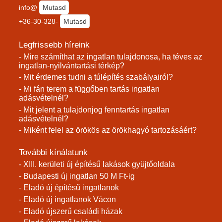
info@
Mutasd
+36-30-328-
Mutasd
Legfrissebb híreink
- Mire számíthat az ingatlan tulajdonosa, ha téves az
ingatlan-nyilvántartási térkép?
- Mit érdemes tudni a túlépítés szabályairól?
- Mi fán terem a függőben tartás ingatlan
adásvételnél?
- Mit jelent a tulajdonjog fenntartás ingatlan
adásvételnél?
- Miként felel az örökös az örökhagyó tartozásáért?
További kínálatunk
- XIII. kerületi új építésű lakások gyüjtőoldala
- Budapesti új ingatlan 50 M Ft-ig
- Eladó új építésű ingatlanok
- Eladó új ingatlanok Vácon
- Eladó újszerű családi házak