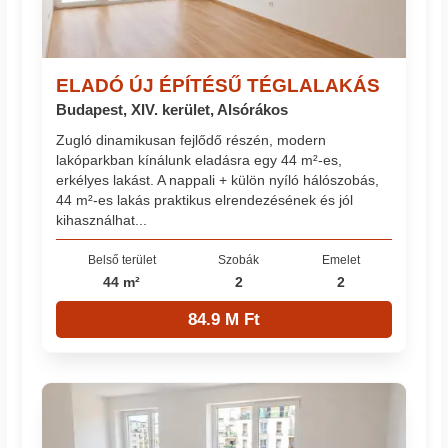
ELADÓ ÚJ ÉPÍTÉSŰ TÉGLALAKÁS
Budapest, XIV. kerület, Alsórákos
Zugló dinamikusan fejlődő részén, modern
lakóparkban kínálunk eladásra egy 44 m²-es,
erkélyes lakást. A nappali + külön nyíló hálószobás,
44 m²-es lakás praktikus elrendezésének és jól
kihasználhat...
Belső terület
Szobák
Emelet
44 m²
2
2
84.9 M Ft