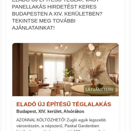
PANELLAKÁS HIRDETÉST KERES
BUDAPESTEN A XIV. KERÜLETBEN?
TEKINTSE MEG TOVÁBBI
AJÁNLATAINKAT!
LÁTVÁNYTERV
ELADÓ ÚJ ÉPÍTÉSŰ TÉGLALAKÁS
Budapest, XIV. kerület, Alsórákos
AZONNAL KÖLTÖZHETŐ! Zugló egyik legszebb
városrészén, a népszerű, Paskal Gardenben