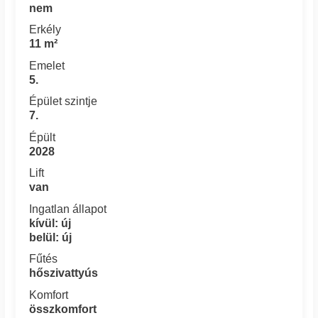
nem
Erkély
11 m²
Emelet
5.
Épület szintje
7.
Épült
2028
Lift
van
Ingatlan állapot
kívül: új
belül: új
Fűtés
hőszivattyús
Komfort
összkomfort