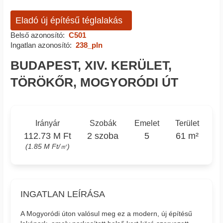
Eladó új építésű téglalakás
Belső azonosító:
C501
Ingatlan azonosító:
238_pln
BUDAPEST, XIV. KERÜLET,
TÖRÖKŐR, MOGYORÓDI ÚT
Irányár
Szobák
Emelet
Terület
112.73 M Ft
2 szoba
5
61 m²
(1.85 M Ft/㎡)
INGATLAN LEÍRÁSA
A Mogyoródi úton valósul meg ez a modern, új építésű