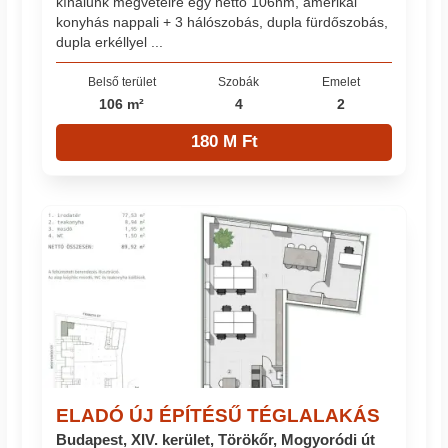
kínálunk megvételre egy nettó 106nm, amerikai
konyhás nappali + 3 hálószobás, dupla fürdőszobás,
dupla erkéllyel ...
Belső terület
Szobák
Emelet
106 m²
4
2
180 M Ft
ELADÓ ÚJ ÉPÍTÉSŰ TÉGLALAKÁS
Budapest, XIV. kerület, Törökőr, Mogyoródi út