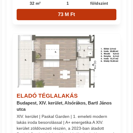
32 m²
1
földszint
73 M Ft
ELADÓ TÉGLALAKÁS
Budapest, XIV. kerület, Alsórákos, Bartl János
utca
XIV. kerület | Paskal Garden | 1. emeleti modern
lakás iroda besorolással | A+ energetika A XIV.
kerület zöldövezeti részén, a 2023-ban átadott