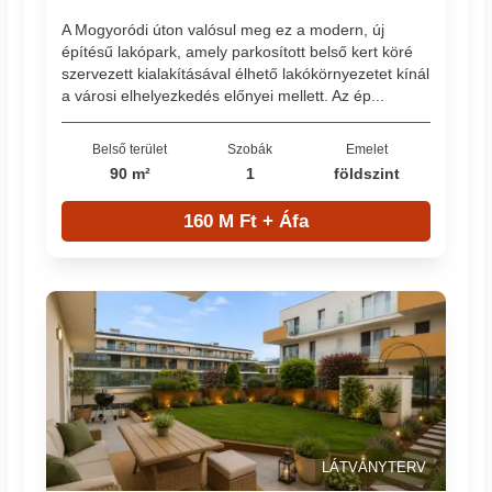
A Mogyoródi úton valósul meg ez a modern, új
építésű lakópark, amely parkosított belső kert köré
szervezett kialakításával élhető lakókörnyezetet kínál
a városi elhelyezkedés előnyei mellett. Az ép...
Belső terület
Szobák
Emelet
90 m²
1
földszint
160 M Ft + Áfa
LÁTVÁNYTERV