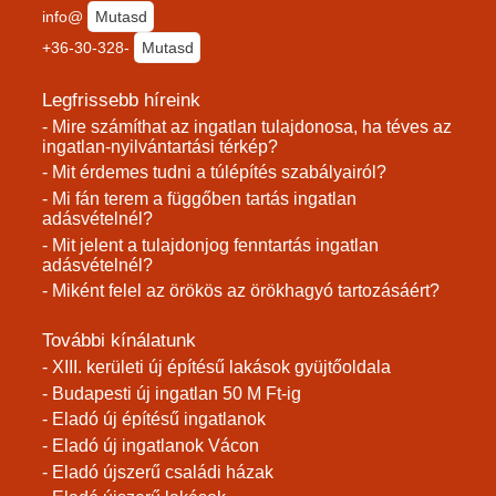
info@
Mutasd
+36-30-328-
Mutasd
Legfrissebb híreink
- Mire számíthat az ingatlan tulajdonosa, ha téves az
ingatlan-nyilvántartási térkép?
- Mit érdemes tudni a túlépítés szabályairól?
- Mi fán terem a függőben tartás ingatlan
adásvételnél?
- Mit jelent a tulajdonjog fenntartás ingatlan
adásvételnél?
- Miként felel az örökös az örökhagyó tartozásáért?
További kínálatunk
- XIII. kerületi új építésű lakások gyüjtőoldala
- Budapesti új ingatlan 50 M Ft-ig
- Eladó új építésű ingatlanok
- Eladó új ingatlanok Vácon
- Eladó újszerű családi házak