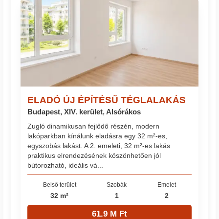
ELADÓ ÚJ ÉPÍTÉSŰ TÉGLALAKÁS
Budapest, XIV. kerület, Alsórákos
Zugló dinamikusan fejlődő részén, modern
lakóparkban kínálunk eladásra egy 32 m²-es,
egyszobás lakást. A 2. emeleti, 32 m²-es lakás
praktikus elrendezésének köszönhetően jól
bútorozható, ideális vá...
Belső terület
Szobák
Emelet
32 m²
1
2
61.9 M Ft