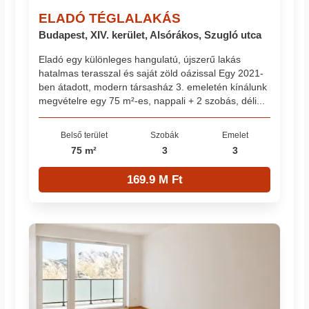
ELADÓ TÉGLALAKÁS
Budapest, XIV. kerület, Alsórákos, Szugló utca
Eladó egy különleges hangulatú, újszerű lakás
hatalmas terasszal és saját zöld oázissal Egy 2021-
ben átadott, modern társasház 3. emeletén kínálunk
megvételre egy 75 m²-es, nappali + 2 szobás, déli...
Belső terület
Szobák
Emelet
75 m²
3
3
169.9 M Ft