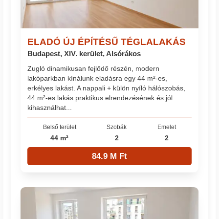
ELADÓ ÚJ ÉPÍTÉSŰ TÉGLALAKÁS
Budapest, XIV. kerület, Alsórákos
Zugló dinamikusan fejlődő részén, modern
lakóparkban kínálunk eladásra egy 44 m²-es,
erkélyes lakást. A nappali + külön nyíló hálószobás,
44 m²-es lakás praktikus elrendezésének és jól
kihasználhat...
Belső terület
Szobák
Emelet
44 m²
2
2
84.9 M Ft