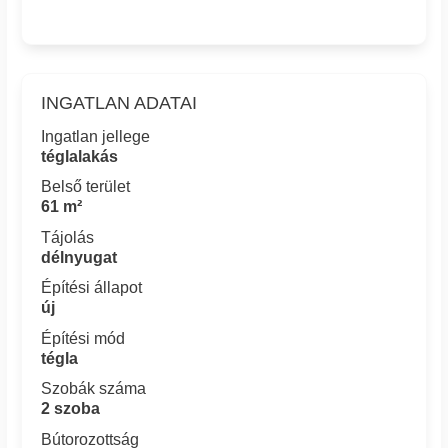
INGATLAN ADATAI
Ingatlan jellege
téglalakás
Belső terület
61 m²
Tájolás
délnyugat
Építési állapot
új
Építési mód
tégla
Szobák száma
2 szoba
Bútorozottság