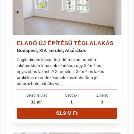
ELADÓ ÚJ ÉPÍTÉSŰ TÉGLALAKÁS
Budapest, XIV. kerület, Alsórákos
Zugló dinamikusan fejlődő részén, modern
lakóparkban kínálunk eladásra egy 32 m²-es,
egyszobás lakást. A 2. emeleti, 32 m²-es lakás
praktikus elrendezésének köszönhetően jól
bútorozható, ideális vá...
Belső terület
Szobák
Emelet
32 m²
1
3
61.9 M Ft