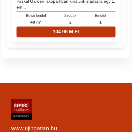
Paskal Garden lakóparkban kínálunk eladásra egy 1.
em...
Belső terület
Szobák
Emelet
48 m²
2
1
104.96 M Ft
www.ujingatlan.hu