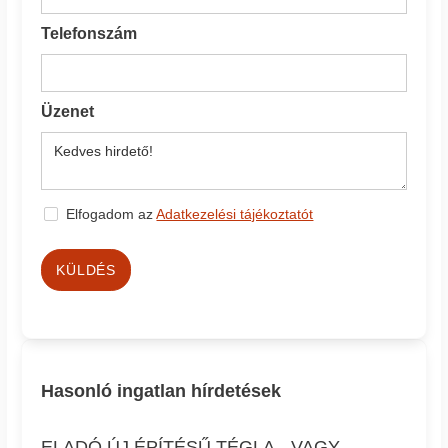
Telefonszám
Üzenet
Elfogadom az
Adatkezelési tájékoztatót
KÜLDÉS
Hasonló ingatlan hírdetések
ELADÓ ÚJ ÉPÍTÉSŰ TÉGLA-, VAGY