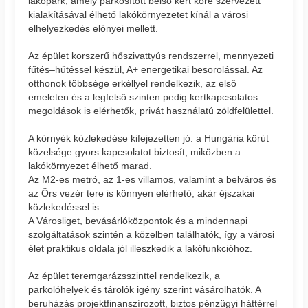
lakópark, amely parkosított belső kert köré szervezett
kialakításával élhető lakókörnyezetet kínál a városi
elhelyezkedés előnyei mellett.
Az épület korszerű hőszivattyús rendszerrel, mennyezeti
fűtés–hűtéssel készül, A+ energetikai besorolással. Az
otthonok többsége erkéllyel rendelkezik, az első
emeleten és a legfelső szinten pedig kertkapcsolatos
megoldások is elérhetők, privát használatú zöldfelülettel.
A környék közlekedése kifejezetten jó: a Hungária körút
közelsége gyors kapcsolatot biztosít, miközben a
lakókörnyezet élhető marad.
Az M2-es metró, az 1-es villamos, valamint a belváros és
az Örs vezér tere is könnyen elérhető, akár éjszakai
közlekedéssel is.
A Városliget, bevásárlóközpontok és a mindennapi
szolgáltatások szintén a közelben találhatók, így a városi
élet praktikus oldala jól illeszkedik a lakófunkcióhoz.
Az épület teremgarázsszinttel rendelkezik, a
parkolóhelyek és tárolók igény szerint vásárolhatók. A
beruházás projektfinanszírozott, biztos pénzügyi háttérrel