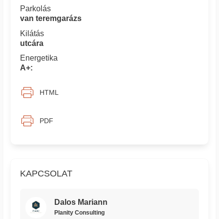
Parkolás
van teremgarázs
Kilátás
utcára
Energetika
A+:
HTML
PDF
KAPCSOLAT
Dalos Mariann
Planity Consulting