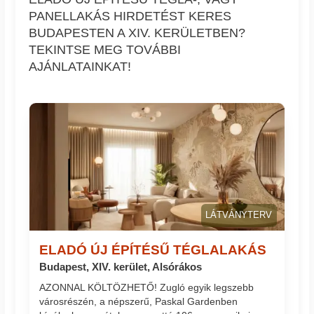
PANELLAKÁS HIRDETÉST KERES
BUDAPESTEN A XIV. KERÜLETBEN?
TEKINTSE MEG TOVÁBBI
AJÁNLATAINKAT!
LÁTVÁNYTERV
ELADÓ ÚJ ÉPÍTÉSŰ TÉGLALAKÁS
Budapest, XIV. kerület, Alsórákos
AZONNAL KÖLTÖZHETŐ! Zugló egyik legszebb
városrészén, a népszerű, Paskal Gardenben