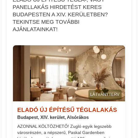
PANELLAKÁS HIRDETÉST KERES
BUDAPESTEN A XIV. KERÜLETBEN?
TEKINTSE MEG TOVÁBBI
AJÁNLATAINKAT!
LÁTVÁNYTERV
ELADÓ ÚJ ÉPÍTÉSŰ TÉGLALAKÁS
Budapest, XIV. kerület, Alsórákos
AZONNAL KÖLTÖZHETŐ! Zugló egyik legszebb
városrészén, a népszerű, Paskal Gardenben