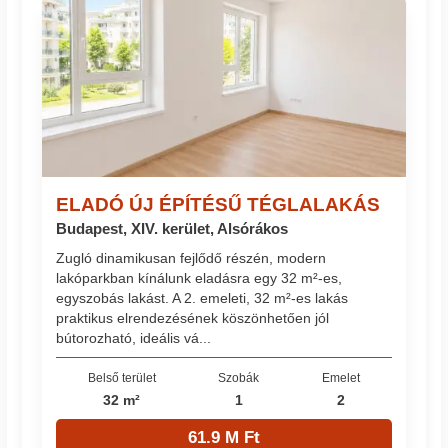
ELADÓ ÚJ ÉPÍTÉSŰ TÉGLALAKÁS
Budapest, XIV. kerület, Alsórákos
Zugló dinamikusan fejlődő részén, modern
lakóparkban kínálunk eladásra egy 32 m²-es,
egyszobás lakást. A 2. emeleti, 32 m²-es lakás
praktikus elrendezésének köszönhetően jól
bútorozható, ideális vá...
Belső terület
Szobák
Emelet
32 m²
1
2
61.9 M Ft