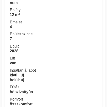
nem
Erkély
12 m²
Emelet
4.
Épület szintje
7.
Épült
2028
Lift
van
Ingatlan állapot
kívül: új
belül: új
Fűtés
hőszivattyús
Komfort
összkomfort