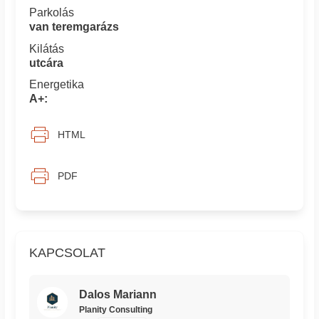
Parkolás
van teremgarázs
Kilátás
utcára
Energetika
A+:
HTML
PDF
KAPCSOLAT
Dalos Mariann
Planity Consulting