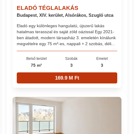
ELADÓ TÉGLALAKÁS
Budapest, XIV. kerület, Alsórákos, Szugló utca
Eladó egy különleges hangulatú, újszerű lakás
hatalmas terasszal és saját zöld oázissal Egy 2021-
ben átadott, modern társasház 3. emeletén kínálunk
megvételre egy 75 m²-es, nappali + 2 szobás, déli...
Belső terület
Szobák
Emelet
75 m²
3
3
169.9 M Ft