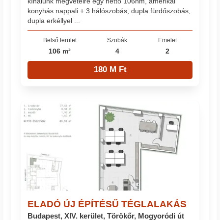
kínálunk megvételre egy nettó 106nm, amerikai
konyhás nappali + 3 hálószobás, dupla fürdőszobás,
dupla erkéllyel ...
Belső terület
Szobák
Emelet
106 m²
4
2
180 M Ft
ELADÓ ÚJ ÉPÍTÉSŰ TÉGLALAKÁS
Budapest, XIV. kerület, Törökőr, Mogyoródi út