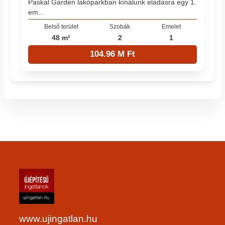
Paskal Garden lakóparkban kínálunk eladásra egy 1.
em...
Belső terület
Szobák
Emelet
48 m²
2
1
104.96 M Ft
www.ujingatlan.hu