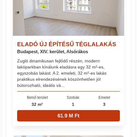
ELADÓ ÚJ ÉPÍTÉSŰ TÉGLALAKÁS
Budapest, XIV. kerület, Alsórákos
Zugló dinamikusan fejlődő részén, modern
lakóparkban kínálunk eladásra egy 32 m²-es,
egyszobás lakást. A 2. emeleti, 32 m²-es lakás
praktikus elrendezésének köszönhetően jól
bútorozható, ideális vá...
Belső terület
Szobák
Emelet
32 m²
1
3
61.9 M Ft