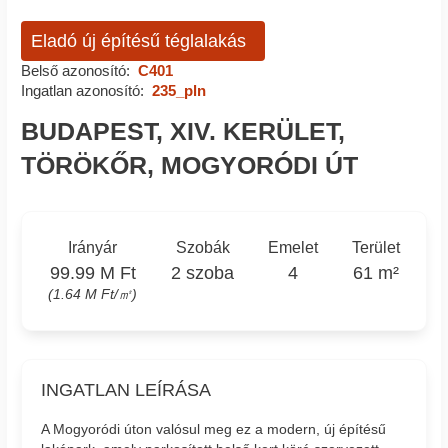
Eladó új építésű téglalakás
Belső azonosító:
C401
Ingatlan azonosító:
235_pln
BUDAPEST, XIV. KERÜLET,
TÖRÖKŐR, MOGYORÓDI ÚT
Irányár
Szobák
Emelet
Terület
99.99 M Ft
2 szoba
4
61 m²
(1.64 M Ft/㎡)
INGATLAN LEÍRÁSA
A Mogyoródi úton valósul meg ez a modern, új építésű