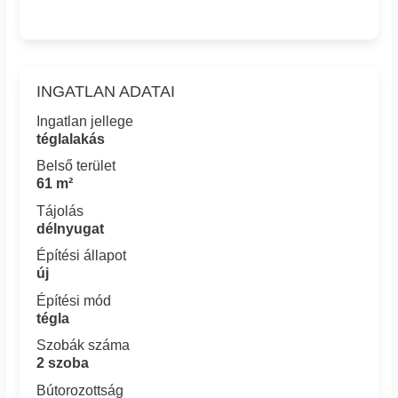
INGATLAN ADATAI
Ingatlan jellege
téglalakás
Belső terület
61 m²
Tájolás
délnyugat
Építési állapot
új
Építési mód
tégla
Szobák száma
2 szoba
Bútorozottság