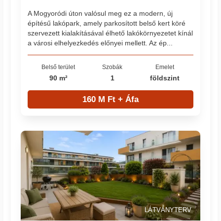
A Mogyoródi úton valósul meg ez a modern, új
építésű lakópark, amely parkosított belső kert köré
szervezett kialakításával élhető lakókörnyezetet kínál
a városi elhelyezkedés előnyei mellett. Az ép...
Belső terület
Szobák
Emelet
90 m²
1
földszint
160 M Ft + Áfa
LÁTVÁNYTERV