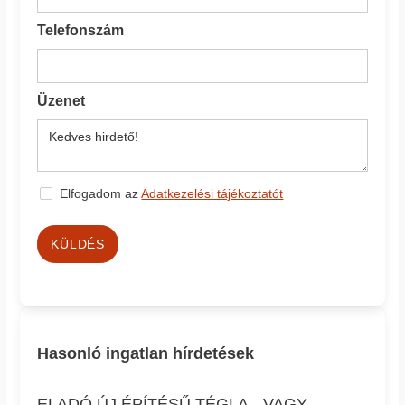
Telefonszám
Üzenet
Elfogadom az
Adatkezelési tájékoztatót
KÜLDÉS
Hasonló ingatlan hírdetések
ELADÓ ÚJ ÉPÍTÉSŰ TÉGLA-, VAGY