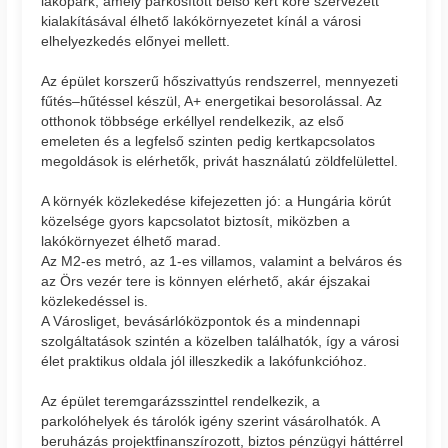
lakópark, amely parkosított belső kert köré szervezett
kialakításával élhető lakókörnyezetet kínál a városi
elhelyezkedés előnyei mellett.
Az épület korszerű hőszivattyús rendszerrel, mennyezeti
fűtés–hűtéssel készül, A+ energetikai besorolással. Az
otthonok többsége erkéllyel rendelkezik, az első
emeleten és a legfelső szinten pedig kertkapcsolatos
megoldások is elérhetők, privát használatú zöldfelülettel.
A környék közlekedése kifejezetten jó: a Hungária körút
közelsége gyors kapcsolatot biztosít, miközben a
lakókörnyezet élhető marad.
Az M2-es metró, az 1-es villamos, valamint a belváros és
az Örs vezér tere is könnyen elérhető, akár éjszakai
közlekedéssel is.
A Városliget, bevásárlóközpontok és a mindennapi
szolgáltatások szintén a közelben találhatók, így a városi
élet praktikus oldala jól illeszkedik a lakófunkcióhoz.
Az épület teremgarázsszinttel rendelkezik, a
parkolóhelyek és tárolók igény szerint vásárolhatók. A
beruházás projektfinanszírozott, biztos pénzügyi háttérrel