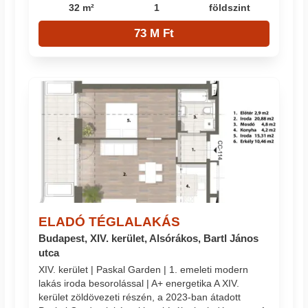
32 m²
1
földszint
73 M Ft
ELADÓ TÉGLALAKÁS
Budapest, XIV. kerület, Alsórákos, Bartl János
utca
XIV. kerület | Paskal Garden | 1. emeleti modern
lakás iroda besorolással | A+ energetika A XIV.
kerület zöldövezeti részén, a 2023-ban átadott