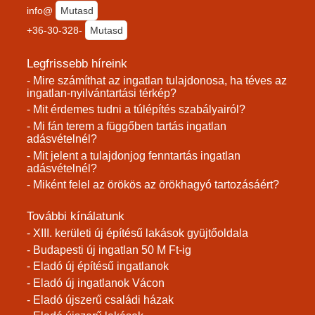
info@
Mutasd
+36-30-328-
Mutasd
Legfrissebb híreink
- Mire számíthat az ingatlan tulajdonosa, ha téves az
ingatlan-nyilvántartási térkép?
- Mit érdemes tudni a túlépítés szabályairól?
- Mi fán terem a függőben tartás ingatlan
adásvételnél?
- Mit jelent a tulajdonjog fenntartás ingatlan
adásvételnél?
- Miként felel az örökös az örökhagyó tartozásáért?
További kínálatunk
- XIII. kerületi új építésű lakások gyüjtőoldala
- Budapesti új ingatlan 50 M Ft-ig
- Eladó új építésű ingatlanok
- Eladó új ingatlanok Vácon
- Eladó újszerű családi házak