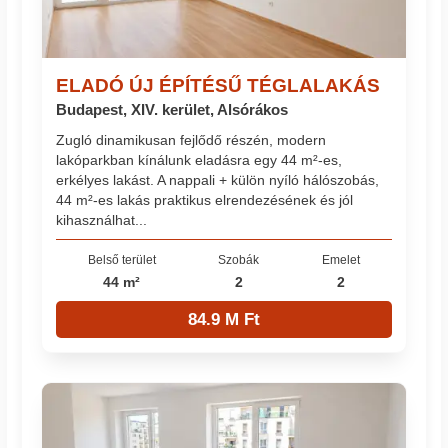
ELADÓ ÚJ ÉPÍTÉSŰ TÉGLALAKÁS
Budapest, XIV. kerület, Alsórákos
Zugló dinamikusan fejlődő részén, modern
lakóparkban kínálunk eladásra egy 44 m²-es,
erkélyes lakást. A nappali + külön nyíló hálószobás,
44 m²-es lakás praktikus elrendezésének és jól
kihasználhat...
Belső terület
Szobák
Emelet
44 m²
2
2
84.9 M Ft