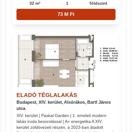
32 m²
1
földszint
73 M Ft
ELADÓ TÉGLALAKÁS
Budapest, XIV. kerület, Alsórákos, Bartl János
utca
XIV. kerület | Paskal Garden | 1. emeleti modern
lakás iroda besorolással | A+ energetika A XIV.
kerület zöldövezeti részén, a 2023-ban átadott