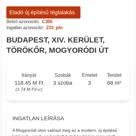
Eladó új építésű téglalakás
Belső azonosító:
C305
Ingatlan azonosító:
233_pln
BUDAPEST, XIV. KERÜLET,
TÖRÖKŐR, MOGYORÓDI ÚT
Irányár
Szobák
Emelet
Terület
118.45 M Ft
3 szoba
3
68 m²
(1.74 M Ft/㎡)
INGATLAN LEÍRÁSA
A Mogyoródi úton valósul meg ez a modern, új építésű