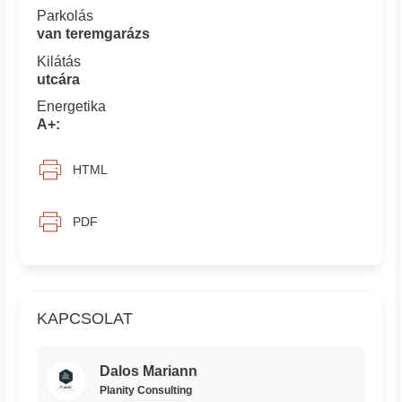
Parkolás
van teremgarázs
Kilátás
utcára
Energetika
A+:
HTML
PDF
KAPCSOLAT
Dalos Mariann
Planity Consulting