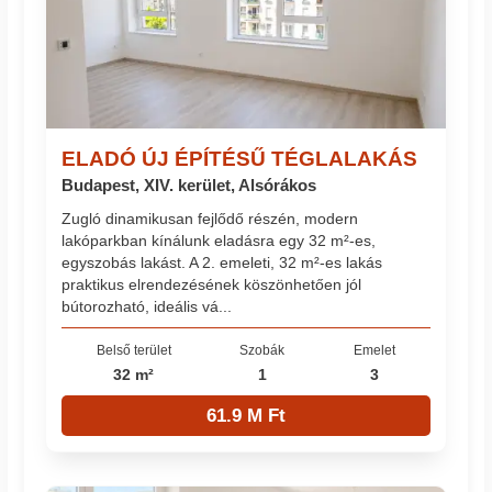
ELADÓ ÚJ ÉPÍTÉSŰ TÉGLALAKÁS
Budapest, XIV. kerület, Alsórákos
Zugló dinamikusan fejlődő részén, modern
lakóparkban kínálunk eladásra egy 32 m²-es,
egyszobás lakást. A 2. emeleti, 32 m²-es lakás
praktikus elrendezésének köszönhetően jól
bútorozható, ideális vá...
Belső terület
Szobák
Emelet
32 m²
1
3
61.9 M Ft