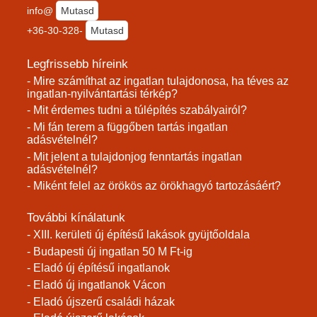
info@
Mutasd
+36-30-328-
Mutasd
Legfrissebb híreink
- Mire számíthat az ingatlan tulajdonosa, ha téves az
ingatlan-nyilvántartási térkép?
- Mit érdemes tudni a túlépítés szabályairól?
- Mi fán terem a függőben tartás ingatlan
adásvételnél?
- Mit jelent a tulajdonjog fenntartás ingatlan
adásvételnél?
- Miként felel az örökös az örökhagyó tartozásáért?
További kínálatunk
- XIII. kerületi új építésű lakások gyüjtőoldala
- Budapesti új ingatlan 50 M Ft-ig
- Eladó új építésű ingatlanok
- Eladó új ingatlanok Vácon
- Eladó újszerű családi házak