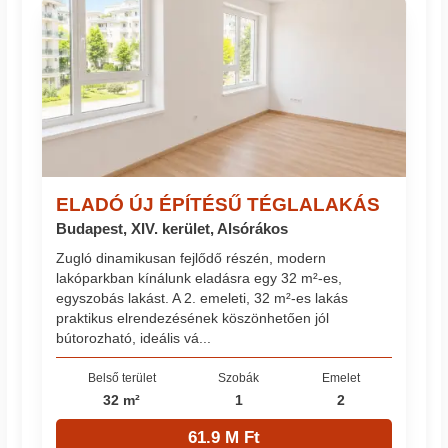
ELADÓ ÚJ ÉPÍTÉSŰ TÉGLALAKÁS
Budapest, XIV. kerület, Alsórákos
Zugló dinamikusan fejlődő részén, modern
lakóparkban kínálunk eladásra egy 32 m²-es,
egyszobás lakást. A 2. emeleti, 32 m²-es lakás
praktikus elrendezésének köszönhetően jól
bútorozható, ideális vá...
Belső terület
Szobák
Emelet
32 m²
1
2
61.9 M Ft