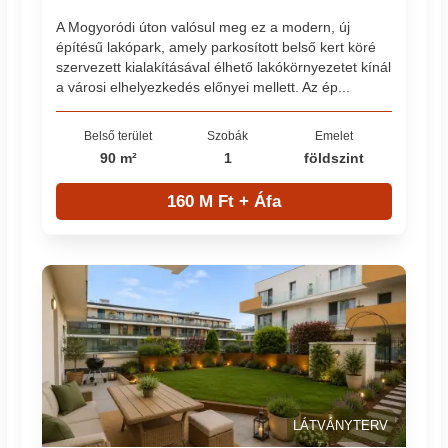
A Mogyoródi úton valósul meg ez a modern, új
építésű lakópark, amely parkosított belső kert köré
szervezett kialakításával élhető lakókörnyezetet kínál
a városi elhelyezkedés előnyei mellett. Az ép...
Belső terület
Szobák
Emelet
90 m²
1
földszint
160 M Ft + Áfa
LÁTVÁNYTERV