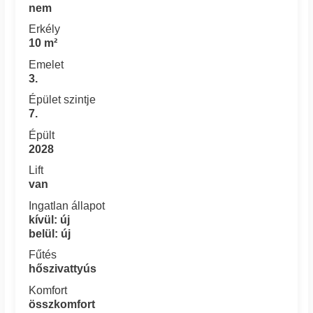
nem
Erkély
10 m²
Emelet
3.
Épület szintje
7.
Épült
2028
Lift
van
Ingatlan állapot
kívül: új
belül: új
Fűtés
hőszivattyús
Komfort
összkomfort