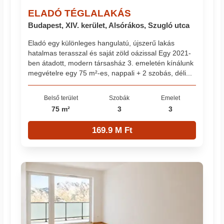
ELADÓ TÉGLALAKÁS
Budapest, XIV. kerület, Alsórákos, Szugló utca
Eladó egy különleges hangulatú, újszerű lakás
hatalmas terasszal és saját zöld oázissal Egy 2021-
ben átadott, modern társasház 3. emeletén kínálunk
megvételre egy 75 m²-es, nappali + 2 szobás, déli...
Belső terület
Szobák
Emelet
75 m²
3
3
169.9 M Ft