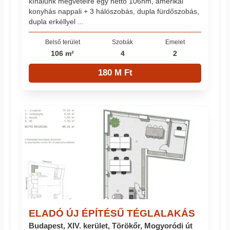
kínálunk megvételre egy nettó 106nm, amerikai
konyhás nappali + 3 hálószobás, dupla fürdőszobás,
dupla erkéllyel ...
Belső terület
Szobák
Emelet
106 m²
4
2
180 M Ft
ELADÓ ÚJ ÉPÍTÉSŰ TÉGLALAKÁS
Budapest, XIV. kerület, Törökőr, Mogyoródi út