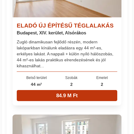
ELADÓ ÚJ ÉPÍTÉSŰ TÉGLALAKÁS
Budapest, XIV. kerület, Alsórákos
Zugló dinamikusan fejlődő részén, modern
lakóparkban kínálunk eladásra egy 44 m²-es,
erkélyes lakást. A nappali + külön nyíló hálószobás,
44 m²-es lakás praktikus elrendezésének és jól
kihasználhat...
Belső terület
Szobák
Emelet
44 m²
2
2
84.9 M Ft