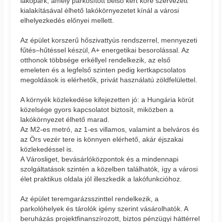
lakópark, amely parkosított belső kert köré szervezett
kialakításával élhető lakókörnyezetet kínál a városi
elhelyezkedés előnyei mellett.
Az épület korszerű hőszivattyús rendszerrel, mennyezeti
fűtés–hűtéssel készül, A+ energetikai besorolással. Az
otthonok többsége erkéllyel rendelkezik, az első
emeleten és a legfelső szinten pedig kertkapcsolatos
megoldások is elérhetők, privát használatú zöldfelülettel.
A környék közlekedése kifejezetten jó: a Hungária körút
közelsége gyors kapcsolatot biztosít, miközben a
lakókörnyezet élhető marad.
Az M2-es metró, az 1-es villamos, valamint a belváros és
az Örs vezér tere is könnyen elérhető, akár éjszakai
közlekedéssel is.
A Városliget, bevásárlóközpontok és a mindennapi
szolgáltatások szintén a közelben találhatók, így a városi
élet praktikus oldala jól illeszkedik a lakófunkcióhoz.
Az épület teremgarázsszinttel rendelkezik, a
parkolóhelyek és tárolók igény szerint vásárolhatók. A
beruházás projektfinanszírozott, biztos pénzügyi háttérrel