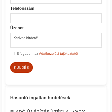
Telefonszám
Üzenet
Elfogadom az
Adatkezelési tájékoztatót
KÜLDÉS
Hasonló ingatlan hírdetések
ELADÓ ÚJ ÉPÍTÉSŰ TÉGLA-, VAGY