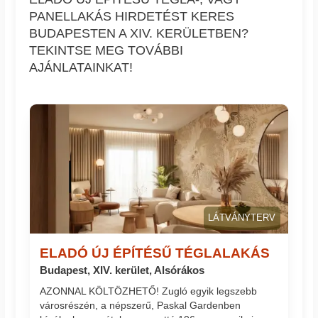
PANELLAKÁS HIRDETÉST KERES
BUDAPESTEN A XIV. KERÜLETBEN?
TEKINTSE MEG TOVÁBBI
AJÁNLATAINKAT!
LÁTVÁNYTERV
ELADÓ ÚJ ÉPÍTÉSŰ TÉGLALAKÁS
Budapest, XIV. kerület, Alsórákos
AZONNAL KÖLTÖZHETŐ! Zugló egyik legszebb
városrészén, a népszerű, Paskal Gardenben