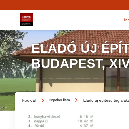
In
ELADÓ ÚJ ÉPÍ
BUDAPEST, XI
Főoldal
Eladó új építésű téglalak
Ingatlan lista