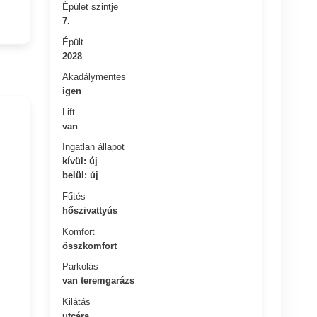
Épület szintje
7.
Épült
2028
Akadálymentes
igen
Lift
van
Ingatlan állapot
kívül: új
belül: új
Fűtés
hőszivattyús
Komfort
összkomfort
Parkolás
van teremgarázs
Kilátás
utcára