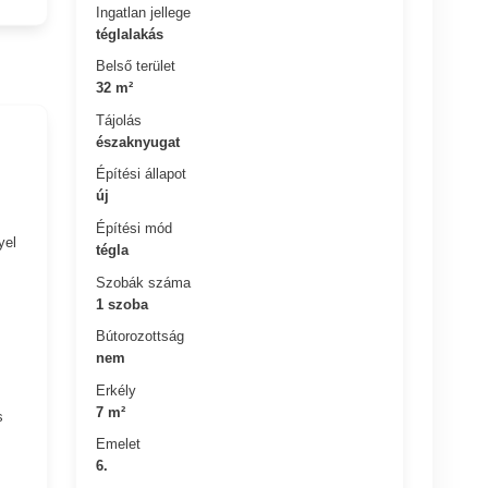
Ingatlan jellege
téglalakás
Belső terület
32 m²
Tájolás
északnyugat
Építési állapot
új
Építési mód
yel
tégla
Szobák száma
1 szoba
Bútorozottság
nem
Erkély
7 m²
s
Emelet
6.