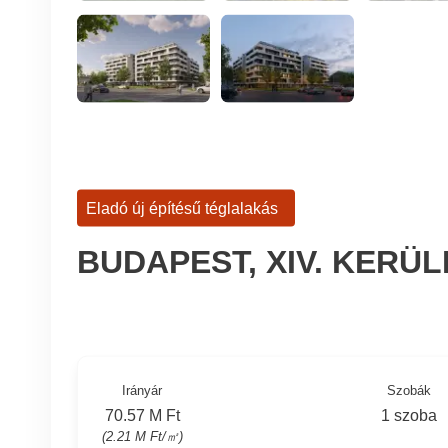
Eladó új építésű téglalakás
BUDAPEST, XIV. KERÜ
Irányár
Szobák
70.57 M Ft
1 szoba
(2.21 M Ft/㎡)