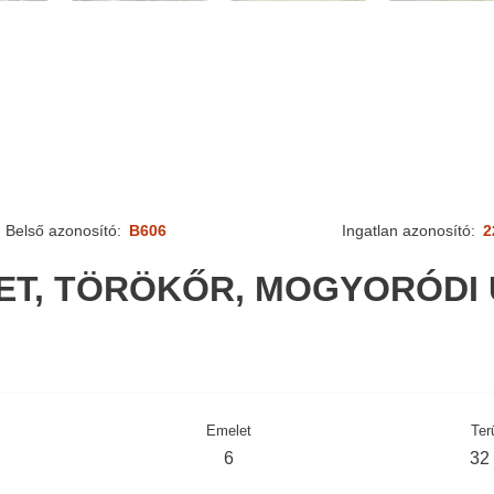
Belső azonosító:
B606
Ingatlan azonosító:
2
LET, TÖRÖKŐR, MOGYORÓDI 
Emelet
Ter
6
32