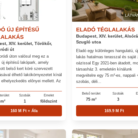
LÁTVÁ
Ó ÚJ ÉPÍTÉSŰ
ELADÓ TÉGLALAKÁS
LALAKÁS
Budapest, XIV. kerület, Alsór
Szugló utca
st, XIV. kerület, Törökőr,
ródi út
Eladó egy különleges hangulatú, ú
ródi úton valósul meg ez a
lakás hatalmas terasszal és saját 
 új építésű lakópark, amely
oázissal Egy 2021-ben átadott, m
ott belső kert köré szervezett
társasház 3. emeletén kínálunk
ásával élhető lakókörnyezetet kínál
megvételre egy 75 m²-es, nappali 
i elhelyezkedés előnyei mellett. Az
szobás, déli...
Belső terület
Szobák
E
terület
Szobák
Emelet
75 m²
3
 m²
1
földszint
160 M Ft + Áfa
169.9 M Ft