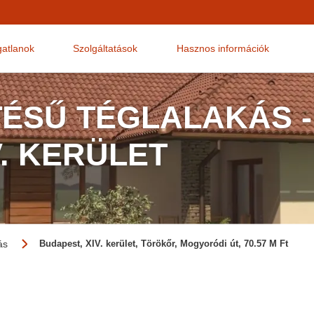
gatlanok
Szolgáltatások
Hasznos információk
TÉSŰ TÉGLALAKÁS -
V. KERÜLET
ás
Budapest, XIV. kerület, Törökőr, Mogyoródi út, 70.57 M Ft