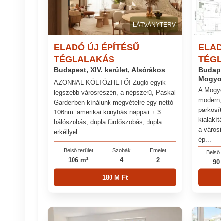
LÁTVÁNYTERV
ELADÓ ÚJ ÉPÍTÉSŰ
ELAD
TÉGLALAKÁS
TÉG
Budapest, XIV. kerület, Alsórákos
Budape
Mogyo
AZONNAL KÖLTÖZHETŐ! Zugló egyik
A Mogyo
legszebb városrészén, a népszerű, Paskal
modern,
Gardenben kínálunk megvételre egy nettó
parkosít
106nm, amerikai konyhás nappali + 3
kialakít
hálószobás, dupla fürdőszobás, dupla
a város
erkéllyel ...
ép...
Belső terület
Szobák
Emelet
Belső 
106 m²
4
2
90
180 M Ft