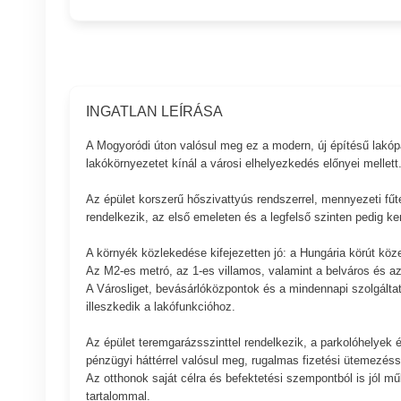
INGATLAN LEÍRÁSA
A Mogyoródi úton valósul meg ez a modern, új építésű lakópar
lakókörnyezetet kínál a városi elhelyezkedés előnyei mellett
Az épület korszerű hőszivattyús rendszerrel, mennyezeti fűt
rendelkezik, az első emeleten és a legfelső szinten pedig ker
A környék közlekedése kifejezetten jó: a Hungária körút köz
Az M2-es metró, az 1-es villamos, valamint a belváros és az
A Városliget, bevásárlóközpontok és a mindennapi szolgáltatás
illeszkedik a lakófunkcióhoz.
Az épület teremgarázsszinttel rendelkezik, a parkolóhelyek és
pénzügyi háttérrel valósul meg, rugalmas fizetési ütemezéss
Az otthonok saját célra és befektetési szempontból is jól mű
tartalommal.