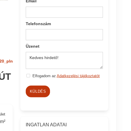
Email
Telefonszám
Üzenet
20_pln
ÚT
Elfogadom az
Adatkezelési tájékoztatót
KÜLDÉS
ület
 m²
INGATLAN ADATAI