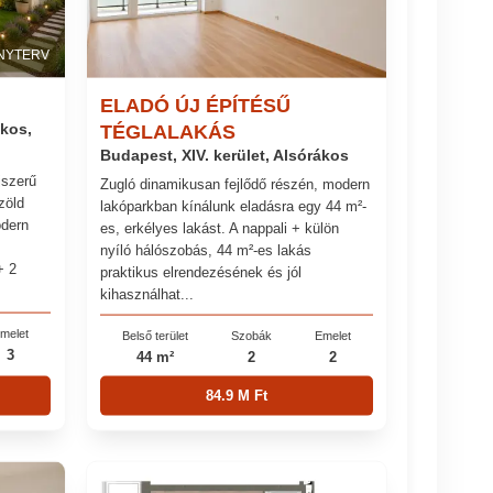
NYTERV
ELADÓ ÚJ ÉPÍTÉSŰ
ákos,
TÉGLALAKÁS
Budapest, XIV. kerület, Alsórákos
jszerű
Zugló dinamikusan fejlődő részén, modern
zöld
lakóparkban kínálunk eladásra egy 44 m²-
odern
es, erkélyes lakást. A nappali + külön
nyíló hálószobás, 44 m²-es lakás
+ 2
praktikus elrendezésének és jól
kihasználhat...
melet
Belső terület
Szobák
Emelet
3
44 m²
2
2
84.9 M Ft