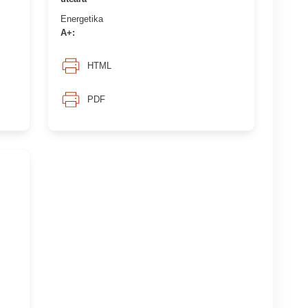
Energetika
A+:
HTML
PDF