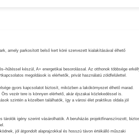
k, amely parkosított belső kert köré szervezett kialakításával élhető
.
és–hűtéssel készül, A+ energetikai besorolással. Az otthonok többsége erkéll
tkapcsolatos megoldások is elérhetők, privát használatú zöldfelülettel.
elsége gyors kapcsolatot biztosít, miközben a lakókörnyezet élhető marad.
 Örs vezér tere is könnyen elérhető, akár éjszakai közlekedéssel is.
ok szintén a közelben találhatók, így a városi élet praktikus oldala jól
 tárolók igény szerint vásárolhatók. A beruházás projektfinanszírozott, bizto
el.
ködnek, jól átgondolt alaprajzokkal és hosszú távon értékálló műszaki