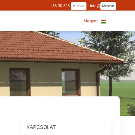
+36-30-328-
info@
Mutasd
Mutasd
Magyar
KAPCSOLAT