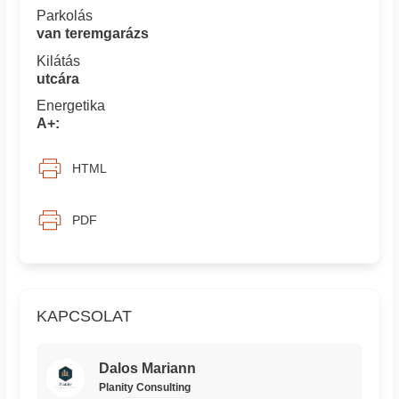
Parkolás
van teremgarázs
Kilátás
utcára
Energetika
A+:
HTML
PDF
KAPCSOLAT
Dalos Mariann
Planity Consulting