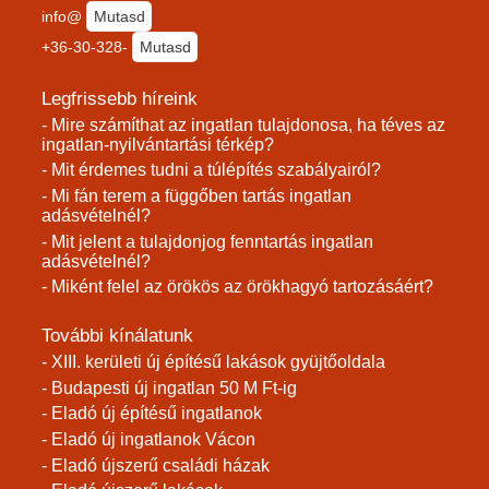
info@
Mutasd
+36-30-328-
Mutasd
Legfrissebb híreink
- Mire számíthat az ingatlan tulajdonosa, ha téves az
ingatlan-nyilvántartási térkép?
- Mit érdemes tudni a túlépítés szabályairól?
- Mi fán terem a függőben tartás ingatlan
adásvételnél?
- Mit jelent a tulajdonjog fenntartás ingatlan
adásvételnél?
- Miként felel az örökös az örökhagyó tartozásáért?
További kínálatunk
- XIII. kerületi új építésű lakások gyüjtőoldala
- Budapesti új ingatlan 50 M Ft-ig
- Eladó új építésű ingatlanok
- Eladó új ingatlanok Vácon
- Eladó újszerű családi házak