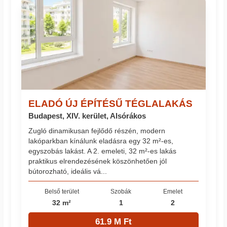
ELADÓ ÚJ ÉPÍTÉSŰ TÉGLALAKÁS
Budapest, XIV. kerület, Alsórákos
Zugló dinamikusan fejlődő részén, modern
lakóparkban kínálunk eladásra egy 32 m²-es,
egyszobás lakást. A 2. emeleti, 32 m²-es lakás
praktikus elrendezésének köszönhetően jól
bútorozható, ideális vá...
Belső terület
Szobák
Emelet
32 m²
1
2
61.9 M Ft