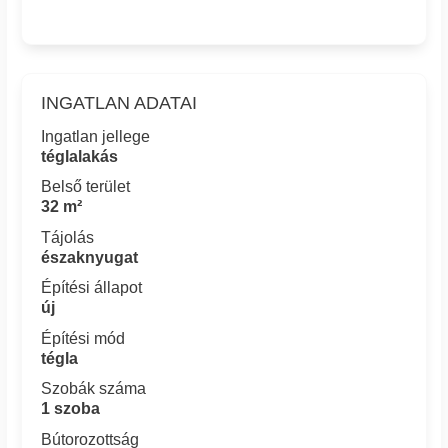
INGATLAN ADATAI
Ingatlan jellege
téglalakás
Belső terület
32 m²
Tájolás
északnyugat
Építési állapot
új
Építési mód
tégla
Szobák száma
1 szoba
Bútorozottság