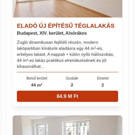
ELADÓ ÚJ ÉPÍTÉSŰ TÉGLALAKÁS
Budapest, XIV. kerület, Alsórákos
Zugló dinamikusan fejlődő részén, modern
lakóparkban kínálunk eladásra egy 44 m²-es,
erkélyes lakást. A nappali + külön nyíló hálószobás,
44 m²-es lakás praktikus elrendezésének és jól
kihasználhat...
Belső terület
Szobák
Emelet
44 m²
2
2
84.9 M Ft