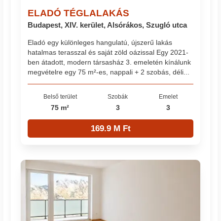
ELADÓ TÉGLALAKÁS
Budapest, XIV. kerület, Alsórákos, Szugló utca
Eladó egy különleges hangulatú, újszerű lakás
hatalmas terasszal és saját zöld oázissal Egy 2021-
ben átadott, modern társasház 3. emeletén kínálunk
megvételre egy 75 m²-es, nappali + 2 szobás, déli...
Belső terület
Szobák
Emelet
75 m²
3
3
169.9 M Ft