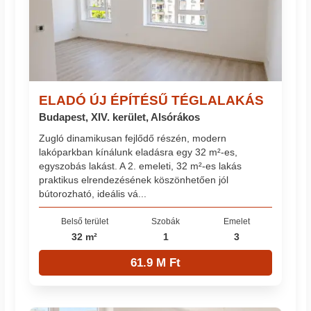
ELADÓ ÚJ ÉPÍTÉSŰ TÉGLALAKÁS
Budapest, XIV. kerület, Alsórákos
Zugló dinamikusan fejlődő részén, modern
lakóparkban kínálunk eladásra egy 32 m²-es,
egyszobás lakást. A 2. emeleti, 32 m²-es lakás
praktikus elrendezésének köszönhetően jól
bútorozható, ideális vá...
Belső terület
Szobák
Emelet
32 m²
1
3
61.9 M Ft