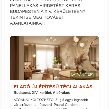
PANELLAKÁS HIRDETÉST KERES
BUDAPESTEN A XIV. KERÜLETBEN?
TEKINTSE MEG TOVÁBBI
AJÁNLATAINKAT!
LÁTVÁNYTERV
ELADÓ ÚJ ÉPÍTÉSŰ TÉGLALAKÁS
Budapest, XIV. kerület, Alsórákos
AZONNAL KÖLTÖZHETŐ! Zugló egyik legszebb
városrészén, a népszerű, Paskal Gardenben