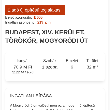
Eladó új építésű téglalakás
Belső azonosító:
B605
Ingatlan azonosító:
219_pln
BUDAPEST, XIV. KERÜLET,
TÖRÖKŐR, MOGYORÓDI ÚT
Irányár
Szobák
Emelet
Terület
70.9 M Ft
1 szoba
6
32 m²
(2.22 M Ft/㎡)
INGATLAN LEÍRÁSA
A Mogyoródi úton valósul meg ez a modern, új építésű