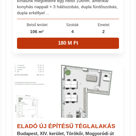
kínálunk megvételre egy nettó 106nm, amerikai
konyhás nappali + 3 hálószobás, dupla fürdőszobás,
dupla erkéllyel ...
Belső terület
Szobák
Emelet
106 m²
4
2
180 M Ft
ELADÓ ÚJ ÉPÍTÉSŰ TÉGLALAKÁS
Budapest, XIV. kerület, Törökőr, Mogyoródi út