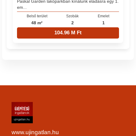
Paskal Garden lakóparkban kínálunk eladásra egy 1.
em...
Belső terület
Szobák
Emelet
48 m²
2
1
104.96 M Ft
www.ujingatlan.hu