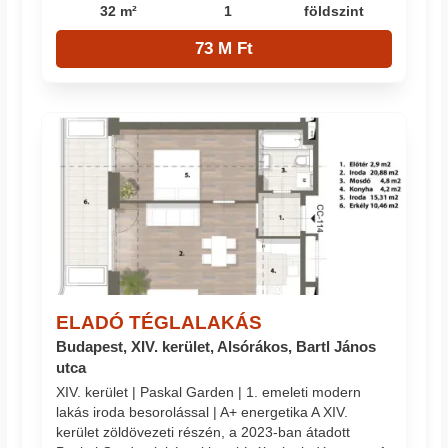
32 m²
1
földszint
73 M Ft
ELADÓ TÉGLALAKÁS
Budapest, XIV. kerület, Alsórákos, Bartl János
utca
XIV. kerület | Paskal Garden | 1. emeleti modern
lakás iroda besorolással | A+ energetika A XIV.
kerület zöldövezeti részén, a 2023-ban átadott