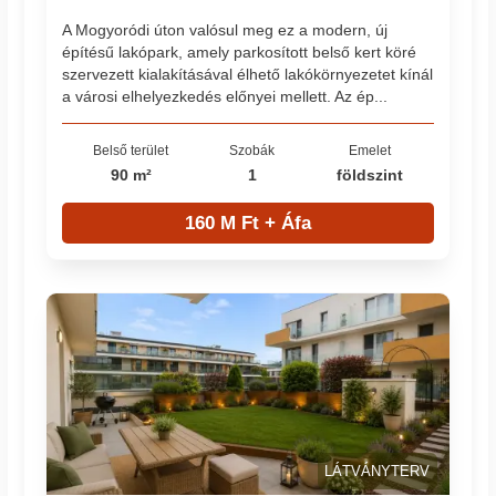
A Mogyoródi úton valósul meg ez a modern, új
építésű lakópark, amely parkosított belső kert köré
szervezett kialakításával élhető lakókörnyezetet kínál
a városi elhelyezkedés előnyei mellett. Az ép...
Belső terület
Szobák
Emelet
90 m²
1
földszint
160 M Ft + Áfa
LÁTVÁNYTERV