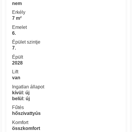
nem
Erkély
7 m²
Emelet
6.
Épület szintje
7.
Épült
2028
Lift
van
Ingatlan állapot
kívül: új
belül: új
Fűtés
hőszivattyús
Komfort
összkomfort