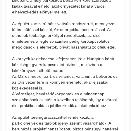
lakópark, amely parkosított belső kert köré szervezett
kialakításával élhető lakókörnyezetet kínál a városi
elhelyezkedés előnyei mellett.
Az épület korszerű hőszivattyús rendszerrel, mennyezeti
fűtés–hűtéssel készül, A+ energetikai besorolással. Az
otthonok többsége erkéllyel rendelkezik, az első
emeleten és a legfelső szinten pedig kertkapcsolatos
megoldások is elérhetők, privát használatú zöldfelülettel.
A környék közlekedése kifejezetten jó: a Hungária körút
közelsége gyors kapcsolatot biztosít, miközben a
lakókörnyezet élhető marad.
Az M2-es metró, az 1-es villamos, valamint a belváros és
az Örs vezér tere is könnyen elérhető, akár éjszakai
közlekedéssel is.
A Városliget, bevásárlóközpontok és a mindennapi
szolgáltatások szintén a közelben találhatók, így a városi
élet praktikus oldala jól illeszkedik a lakófunkcióhoz.
Az épület teremgarázsszinttel rendelkezik, a
parkolóhelyek és tárolók igény szerint vásárolhatók. A
beruházás projektfinanszírozott, biztos pénzügyi háttérrel