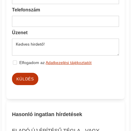
Telefonszám
Üzenet
Elfogadom az
Adatkezelési tájékoztatót
KÜLDÉS
Hasonló ingatlan hírdetések
ELADÓ ÚJ ÉPÍTÉSŰ TÉGLA-, VAGY