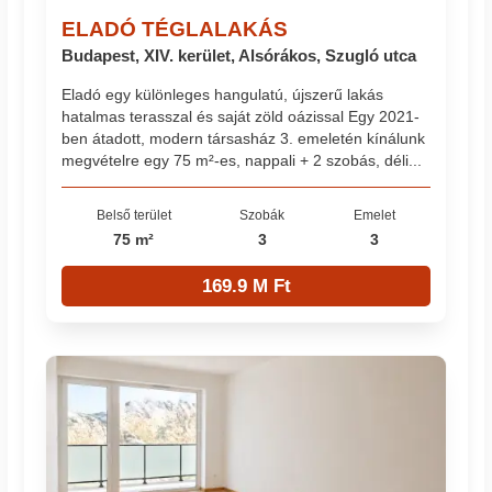
ELADÓ TÉGLALAKÁS
Budapest, XIV. kerület, Alsórákos, Szugló utca
Eladó egy különleges hangulatú, újszerű lakás
hatalmas terasszal és saját zöld oázissal Egy 2021-
ben átadott, modern társasház 3. emeletén kínálunk
megvételre egy 75 m²-es, nappali + 2 szobás, déli...
Belső terület
Szobák
Emelet
75 m²
3
3
169.9 M Ft