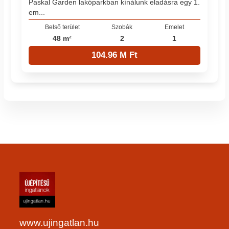
Paskal Garden lakóparkban kínálunk eladásra egy 1.
em...
Belső terület
Szobák
Emelet
48 m²
2
1
104.96 M Ft
www.ujingatlan.hu