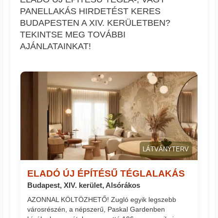
PANELLAKÁS HIRDETÉST KERES
BUDAPESTEN A XIV. KERÜLETBEN?
TEKINTSE MEG TOVÁBBI
AJÁNLATAINKAT!
LÁTVÁNYTERV
ELADÓ ÚJ ÉPÍTÉSŰ TÉGLALAKÁS
Budapest, XIV. kerület, Alsórákos
AZONNAL KÖLTÖZHETŐ! Zugló egyik legszebb
városrészén, a népszerű, Paskal Gardenben