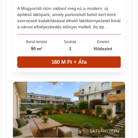
A Mogyoródi úton valósul meg ez a modern, új
építésű lakópark, amely parkosított belső kert köré
szervezett kialakításával élhető lakókörnyezetet kínál
a városi elhelyezkedés előnyei mellett. Az ép...
Belső terület
Szobák
Emelet
90 m²
1
földszint
160 M Ft + Áfa
LÁTVÁNYTERV