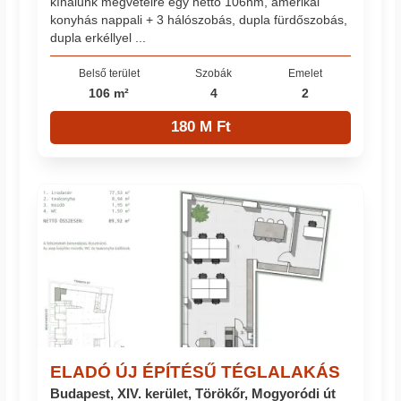
kínálunk megvételre egy nettó 106nm, amerikai
konyhás nappali + 3 hálószobás, dupla fürdőszobás,
dupla erkéllyel ...
Belső terület
Szobák
Emelet
106 m²
4
2
180 M Ft
ELADÓ ÚJ ÉPÍTÉSŰ TÉGLALAKÁS
Budapest, XIV. kerület, Törökőr, Mogyoródi út