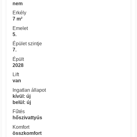
nem
Erkély
7 m²
Emelet
5.
Épület szintje
7.
Épült
2028
Lift
van
Ingatlan állapot
kívül: új
belül: új
Fűtés
hőszivattyús
Komfort
összkomfort