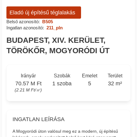
Eladó új építésű téglalakás
Belső azonosító:
B505
Ingatlan azonosító:
211_pln
BUDAPEST, XIV. KERÜLET,
TÖRÖKŐR, MOGYORÓDI ÚT
Irányár
Szobák
Emelet
Terület
70.57 M Ft
1 szoba
5
32 m²
(2.21 M Ft/㎡)
INGATLAN LEÍRÁSA
A Mogyoródi úton valósul meg ez a modern, új építésű