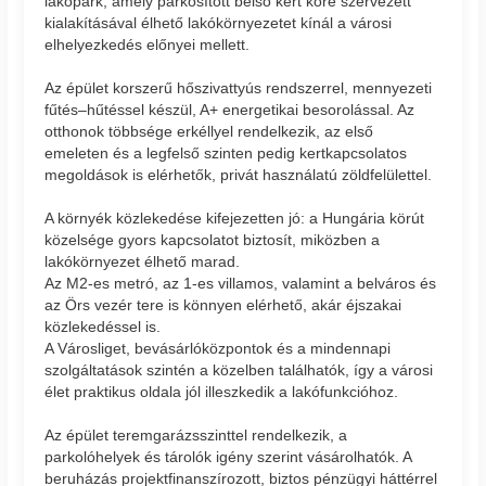
lakópark, amely parkosított belső kert köré szervezett
kialakításával élhető lakókörnyezetet kínál a városi
elhelyezkedés előnyei mellett.
Az épület korszerű hőszivattyús rendszerrel, mennyezeti
fűtés–hűtéssel készül, A+ energetikai besorolással. Az
otthonok többsége erkéllyel rendelkezik, az első
emeleten és a legfelső szinten pedig kertkapcsolatos
megoldások is elérhetők, privát használatú zöldfelülettel.
A környék közlekedése kifejezetten jó: a Hungária körút
közelsége gyors kapcsolatot biztosít, miközben a
lakókörnyezet élhető marad.
Az M2-es metró, az 1-es villamos, valamint a belváros és
az Örs vezér tere is könnyen elérhető, akár éjszakai
közlekedéssel is.
A Városliget, bevásárlóközpontok és a mindennapi
szolgáltatások szintén a közelben találhatók, így a városi
élet praktikus oldala jól illeszkedik a lakófunkcióhoz.
Az épület teremgarázsszinttel rendelkezik, a
parkolóhelyek és tárolók igény szerint vásárolhatók. A
beruházás projektfinanszírozott, biztos pénzügyi háttérrel