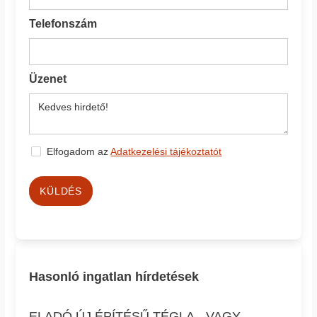
Telefonszám
Üzenet
Elfogadom az
Adatkezelési tájékoztatót
KÜLDÉS
Hasonló ingatlan hírdetések
ELADÓ ÚJ ÉPÍTÉSŰ TÉGLA-, VAGY