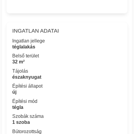
INGATLAN ADATAI
Ingatlan jellege
téglalakás
Belső terület
32 m²
Tájolás
északnyugat
Építési állapot
új
Építési mód
tégla
Szobák száma
1 szoba
Bútorozottság