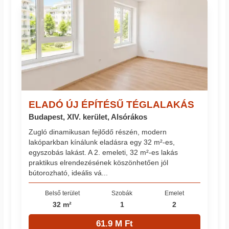
ELADÓ ÚJ ÉPÍTÉSŰ TÉGLALAKÁS
Budapest, XIV. kerület, Alsórákos
Zugló dinamikusan fejlődő részén, modern
lakóparkban kínálunk eladásra egy 32 m²-es,
egyszobás lakást. A 2. emeleti, 32 m²-es lakás
praktikus elrendezésének köszönhetően jól
bútorozható, ideális vá...
Belső terület
Szobák
Emelet
32 m²
1
2
61.9 M Ft