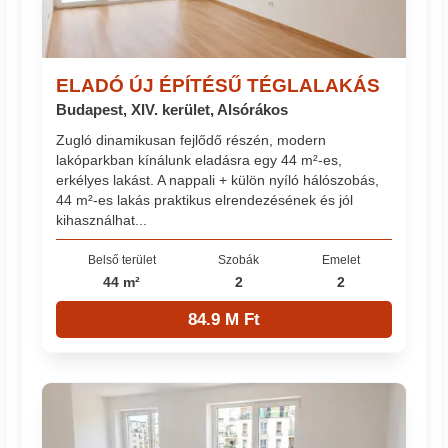
ELADÓ ÚJ ÉPÍTÉSŰ TÉGLALAKÁS
Budapest, XIV. kerület, Alsórákos
Zugló dinamikusan fejlődő részén, modern
lakóparkban kínálunk eladásra egy 44 m²-es,
erkélyes lakást. A nappali + külön nyíló hálószobás,
44 m²-es lakás praktikus elrendezésének és jól
kihasználhat...
Belső terület
Szobák
Emelet
44 m²
2
2
84.9 M Ft