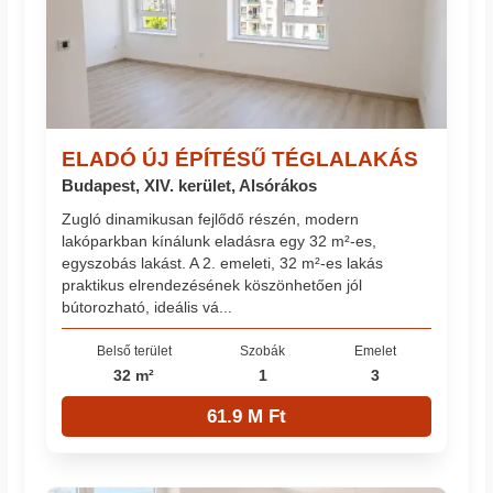
ELADÓ ÚJ ÉPÍTÉSŰ TÉGLALAKÁS
Budapest, XIV. kerület, Alsórákos
Zugló dinamikusan fejlődő részén, modern
lakóparkban kínálunk eladásra egy 32 m²-es,
egyszobás lakást. A 2. emeleti, 32 m²-es lakás
praktikus elrendezésének köszönhetően jól
bútorozható, ideális vá...
Belső terület
Szobák
Emelet
32 m²
1
3
61.9 M Ft