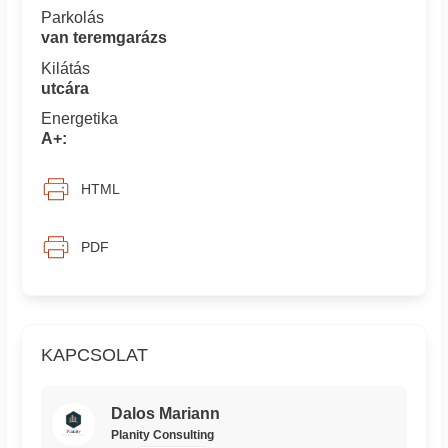
Parkolás
van teremgarázs
Kilátás
utcára
Energetika
A+:
HTML
PDF
KAPCSOLAT
Dalos Mariann
Planity Consulting