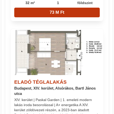
32 m²
1
földszint
73 M Ft
ELADÓ TÉGLALAKÁS
Budapest, XIV. kerület, Alsórákos, Bartl János
utca
XIV. kerület | Paskal Garden | 1. emeleti modern
lakás iroda besorolással | A+ energetika A XIV.
kerület zöldövezeti részén, a 2023-ban átadott