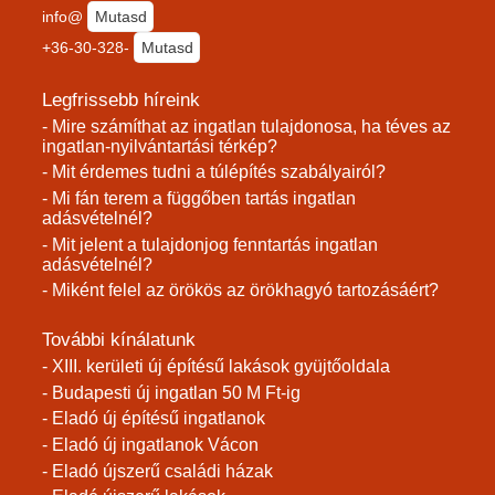
info@
Mutasd
+36-30-328-
Mutasd
Legfrissebb híreink
- Mire számíthat az ingatlan tulajdonosa, ha téves az
ingatlan-nyilvántartási térkép?
- Mit érdemes tudni a túlépítés szabályairól?
- Mi fán terem a függőben tartás ingatlan
adásvételnél?
- Mit jelent a tulajdonjog fenntartás ingatlan
adásvételnél?
- Miként felel az örökös az örökhagyó tartozásáért?
További kínálatunk
- XIII. kerületi új építésű lakások gyüjtőoldala
- Budapesti új ingatlan 50 M Ft-ig
- Eladó új építésű ingatlanok
- Eladó új ingatlanok Vácon
- Eladó újszerű családi házak