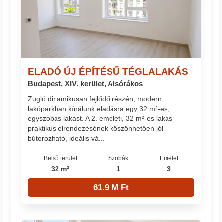
ELADÓ ÚJ ÉPÍTÉSŰ TÉGLALAKÁS
Budapest, XIV. kerület, Alsórákos
Zugló dinamikusan fejlődő részén, modern
lakóparkban kínálunk eladásra egy 32 m²-es,
egyszobás lakást. A 2. emeleti, 32 m²-es lakás
praktikus elrendezésének köszönhetően jól
bútorozható, ideális vá...
Belső terület
Szobák
Emelet
32 m²
1
3
61.9 M Ft