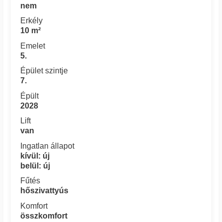
nem
Erkély
10 m²
Emelet
5.
Épület szintje
7.
Épült
2028
Lift
van
Ingatlan állapot
kívül: új
belül: új
Fűtés
hőszivattyús
Komfort
összkomfort