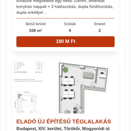
kínálunk megvételre egy nettó 106nm, amerikai
konyhás nappali + 3 hálószobás, dupla fürdőszobás,
dupla erkéllyel ...
Belső terület
Szobák
Emelet
106 m²
4
2
180 M Ft
ELADÓ ÚJ ÉPÍTÉSŰ TÉGLALAKÁS
Budapest, XIV. kerület, Törökőr, Mogyoródi út