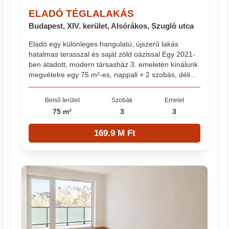
ELADÓ TÉGLALAKÁS
Budapest, XIV. kerület, Alsórákos, Szugló utca
Eladó egy különleges hangulatú, újszerű lakás
hatalmas terasszal és saját zöld oázissal Egy 2021-
ben átadott, modern társasház 3. emeletén kínálunk
megvételre egy 75 m²-es, nappali + 2 szobás, déli...
Belső terület
Szobák
Emelet
75 m²
3
3
169.9 M Ft