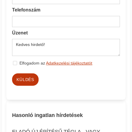
Telefonszám
Üzenet
Elfogadom az
Adatkezelési tájékoztatót
KÜLDÉS
Hasonló ingatlan hírdetések
ELADÓ ÚJ ÉPÍTÉSŰ TÉGLA-, VAGY