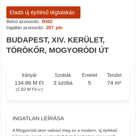
Eladó új építésű téglalakás
Belső azonosító:
B502
Ingatlan azonosító:
207_pln
BUDAPEST, XIV. KERÜLET,
TÖRÖKŐR, MOGYORÓDI ÚT
Irányár
Szobák
Emelet
Terület
134.86 M Ft
3 szoba
5
74 m²
(1.82 M Ft/㎡)
INGATLAN LEÍRÁSA
A Mogyoródi úton valósul meg ez a modern, új építésű