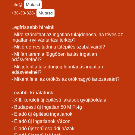
info@
Mutasd
+36-30-328-
Mutasd
Legfrissebb híreink
- Mire számíthat az ingatlan tulajdonosa, ha téves az
ingatlan-nyilvántartási térkép?
- Mit érdemes tudni a túlépítés szabályairól?
- Mi fán terem a függőben tartás ingatlan
adásvételnél?
- Mit jelent a tulajdonjog fenntartás ingatlan
adásvételnél?
- Miként felel az örökös az örökhagyó tartozásáért?
További kínálatunk
- XIII. kerületi új építésű lakások gyüjtőoldala
- Budapesti új ingatlan 50 M Ft-ig
- Eladó új építésű ingatlanok
- Eladó új ingatlanok Vácon
- Eladó újszerű családi házak