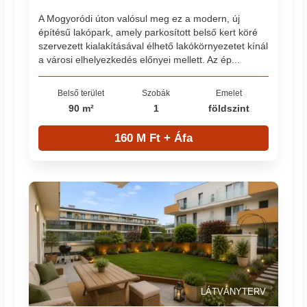
A Mogyoródi úton valósul meg ez a modern, új
építésű lakópark, amely parkosított belső kert köré
szervezett kialakításával élhető lakókörnyezetet kínál
a városi elhelyezkedés előnyei mellett. Az ép...
Belső terület
Szobák
Emelet
90 m²
1
földszint
160 M Ft + Áfa
LÁTVÁNYTERV