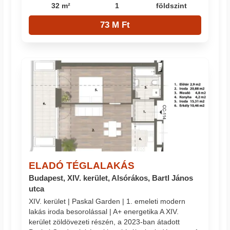
32 m²
1
földszint
73 M Ft
ELADÓ TÉGLALAKÁS
Budapest, XIV. kerület, Alsórákos, Bartl János
utca
XIV. kerület | Paskal Garden | 1. emeleti modern
lakás iroda besorolással | A+ energetika A XIV.
kerület zöldövezeti részén, a 2023-ban átadott