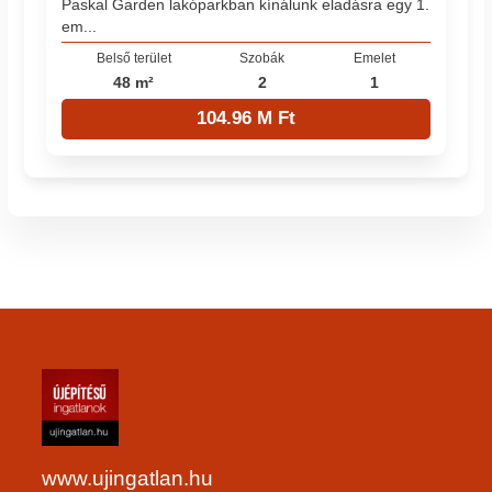
Paskal Garden lakóparkban kínálunk eladásra egy 1.
em...
Belső terület
Szobák
Emelet
48 m²
2
1
104.96 M Ft
www.ujingatlan.hu