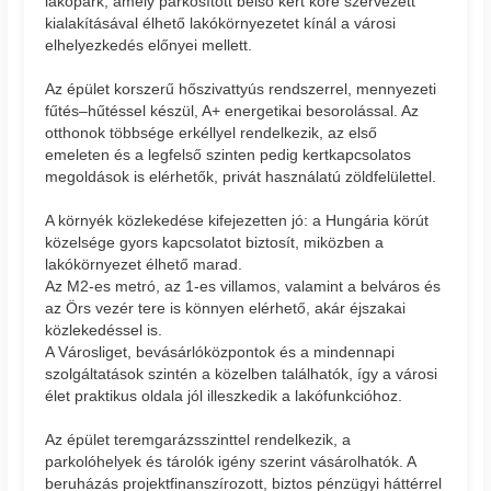
lakópark, amely parkosított belső kert köré szervezett
kialakításával élhető lakókörnyezetet kínál a városi
elhelyezkedés előnyei mellett.
Az épület korszerű hőszivattyús rendszerrel, mennyezeti
fűtés–hűtéssel készül, A+ energetikai besorolással. Az
otthonok többsége erkéllyel rendelkezik, az első
emeleten és a legfelső szinten pedig kertkapcsolatos
megoldások is elérhetők, privát használatú zöldfelülettel.
A környék közlekedése kifejezetten jó: a Hungária körút
közelsége gyors kapcsolatot biztosít, miközben a
lakókörnyezet élhető marad.
Az M2-es metró, az 1-es villamos, valamint a belváros és
az Örs vezér tere is könnyen elérhető, akár éjszakai
közlekedéssel is.
A Városliget, bevásárlóközpontok és a mindennapi
szolgáltatások szintén a közelben találhatók, így a városi
élet praktikus oldala jól illeszkedik a lakófunkcióhoz.
Az épület teremgarázsszinttel rendelkezik, a
parkolóhelyek és tárolók igény szerint vásárolhatók. A
beruházás projektfinanszírozott, biztos pénzügyi háttérrel