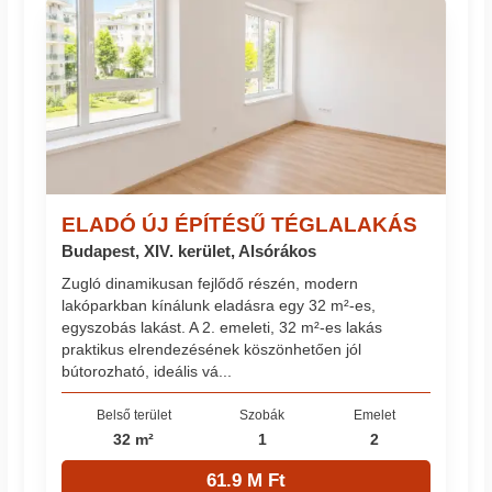
ELADÓ ÚJ ÉPÍTÉSŰ TÉGLALAKÁS
Budapest, XIV. kerület, Alsórákos
Zugló dinamikusan fejlődő részén, modern
lakóparkban kínálunk eladásra egy 32 m²-es,
egyszobás lakást. A 2. emeleti, 32 m²-es lakás
praktikus elrendezésének köszönhetően jól
bútorozható, ideális vá...
Belső terület
Szobák
Emelet
32 m²
1
2
61.9 M Ft