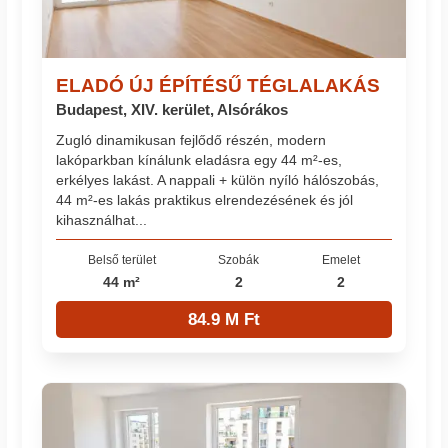
ELADÓ ÚJ ÉPÍTÉSŰ TÉGLALAKÁS
Budapest, XIV. kerület, Alsórákos
Zugló dinamikusan fejlődő részén, modern
lakóparkban kínálunk eladásra egy 44 m²-es,
erkélyes lakást. A nappali + külön nyíló hálószobás,
44 m²-es lakás praktikus elrendezésének és jól
kihasználhat...
Belső terület
Szobák
Emelet
44 m²
2
2
84.9 M Ft