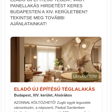
PANELLAKÁS HIRDETÉST KERES
BUDAPESTEN A XIV. KERÜLETBEN?
TEKINTSE MEG TOVÁBBI
AJÁNLATAINKAT!
LÁTVÁNYTERV
ELADÓ ÚJ ÉPÍTÉSŰ TÉGLALAKÁS
Budapest, XIV. kerület, Alsórákos
AZONNAL KÖLTÖZHETŐ! Zugló egyik legszebb
városrészén, a népszerű, Paskal Gardenben