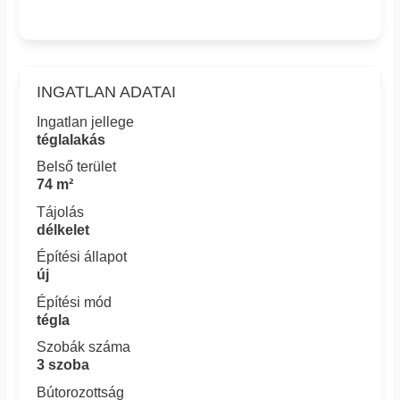
INGATLAN ADATAI
Ingatlan jellege
téglalakás
Belső terület
74 m²
Tájolás
délkelet
Építési állapot
új
Építési mód
tégla
Szobák száma
3 szoba
Bútorozottság