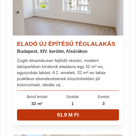
ELADÓ ÚJ ÉPÍTÉSŰ TÉGLALAKÁS
Budapest, XIV. kerület, Alsórákos
Zugló dinamikusan fejlődő részén, modern
lakóparkban kínálunk eladásra egy 32 m²-es,
egyszobás lakást. A 2. emeleti, 32 m²-es lakás
praktikus elrendezésének köszönhetően jól
bútorozható, ideális vá...
Belső terület
Szobák
Emelet
32 m²
1
3
61.9 M Ft