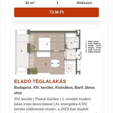
32 m²
1
földszint
73 M Ft
ELADÓ TÉGLALAKÁS
Budapest, XIV. kerület, Alsórákos, Bartl János
utca
XIV. kerület | Paskal Garden | 1. emeleti modern
lakás iroda besorolással | A+ energetika A XIV.
kerület zöldövezeti részén, a 2023-ban átadott