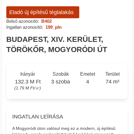
Eladó új építésű téglalakás
Belső azonosító:
B402
Ingatlan azonosító:
199_pln
BUDAPEST, XIV. KERÜLET,
TÖRÖKŐR, MOGYORÓDI ÚT
Irányár
Szobák
Emelet
Terület
132.3 M Ft
3 szoba
4
74 m²
(1.79 M Ft/㎡)
INGATLAN LEÍRÁSA
A Mogyoródi úton valósul meg ez a modern, új építésű