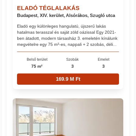
ELADÓ TÉGLALAKÁS
Budapest, XIV. kerület, Alsórákos, Szugló utca
Eladó egy különleges hangulatú, újszerű lakás
hatalmas terasszal és saját zöld oázissal Egy 2021-
ben átadott, modern társasház 3. emeletén kínálunk
megvételre egy 75 m²-es, nappali + 2 szobás, déli...
Belső terület
Szobák
Emelet
75 m²
3
3
169.9 M Ft