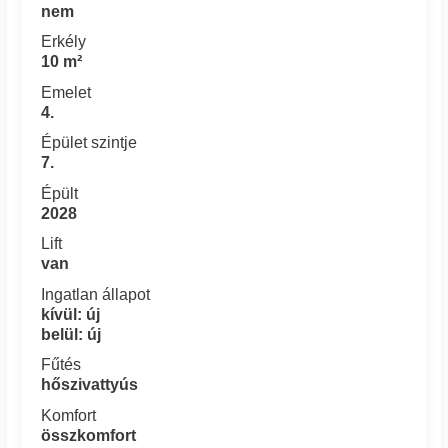
nem
Erkély
10 m²
Emelet
4.
Épület szintje
7.
Épült
2028
Lift
van
Ingatlan állapot
kívül: új
belül: új
Fűtés
hőszivattyús
Komfort
összkomfort