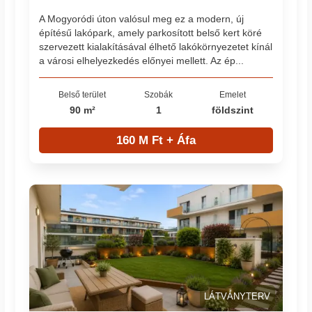
A Mogyoródi úton valósul meg ez a modern, új
építésű lakópark, amely parkosított belső kert köré
szervezett kialakításával élhető lakókörnyezetet kínál
a városi elhelyezkedés előnyei mellett. Az ép...
Belső terület
Szobák
Emelet
90 m²
1
földszint
160 M Ft + Áfa
LÁTVÁNYTERV