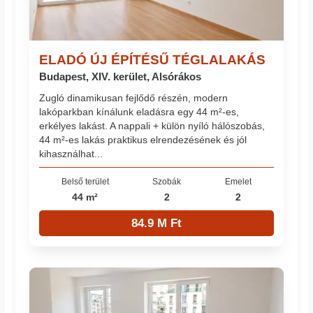
ELADÓ ÚJ ÉPÍTÉSŰ TÉGLALAKÁS
Budapest, XIV. kerület, Alsórákos
Zugló dinamikusan fejlődő részén, modern
lakóparkban kínálunk eladásra egy 44 m²-es,
erkélyes lakást. A nappali + külön nyíló hálószobás,
44 m²-es lakás praktikus elrendezésének és jól
kihasználhat...
Belső terület
Szobák
Emelet
44 m²
2
2
84.9 M Ft