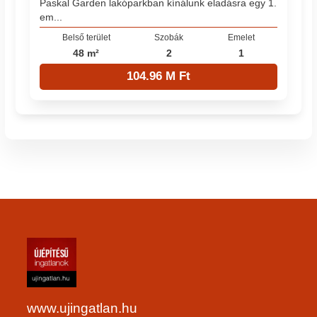
Paskal Garden lakóparkban kínálunk eladásra egy 1.
em...
Belső terület
Szobák
Emelet
48 m²
2
1
104.96 M Ft
www.ujingatlan.hu