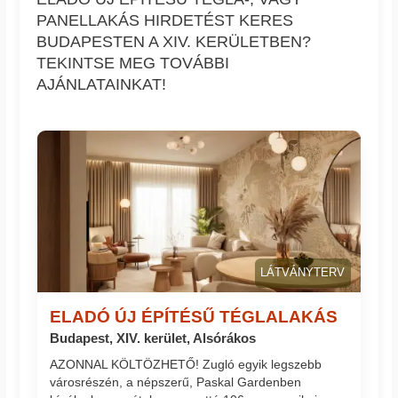
PANELLAKÁS HIRDETÉST KERES
BUDAPESTEN A XIV. KERÜLETBEN?
TEKINTSE MEG TOVÁBBI
AJÁNLATAINKAT!
LÁTVÁNYTERV
ELADÓ ÚJ ÉPÍTÉSŰ TÉGLALAKÁS
Budapest, XIV. kerület, Alsórákos
AZONNAL KÖLTÖZHETŐ! Zugló egyik legszebb
városrészén, a népszerű, Paskal Gardenben