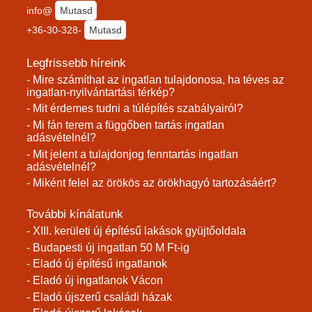
info@
Mutasd
+36-30-328-
Mutasd
Legfrissebb híreink
- Mire számíthat az ingatlan tulajdonosa, ha téves az
ingatlan-nyilvántartási térkép?
- Mit érdemes tudni a túlépítés szabályairól?
- Mi fán terem a függőben tartás ingatlan
adásvételnél?
- Mit jelent a tulajdonjog fenntartás ingatlan
adásvételnél?
- Miként felel az örökös az örökhagyó tartozásáért?
További kínálatunk
- XIII. kerületi új építésű lakások gyüjtőoldala
- Budapesti új ingatlan 50 M Ft-ig
- Eladó új építésű ingatlanok
- Eladó új ingatlanok Vácon
- Eladó újszerű családi házak