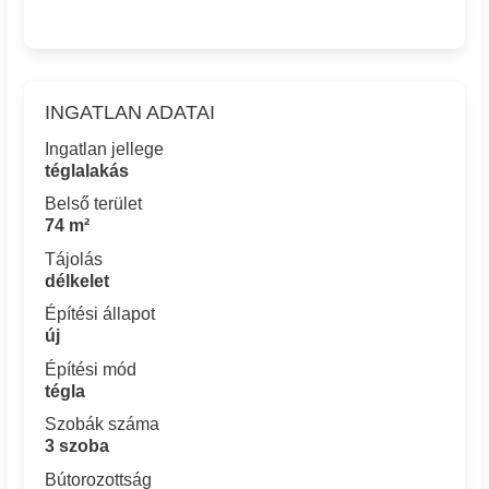
INGATLAN ADATAI
Ingatlan jellege
téglalakás
Belső terület
74 m²
Tájolás
délkelet
Építési állapot
új
Építési mód
tégla
Szobák száma
3 szoba
Bútorozottság