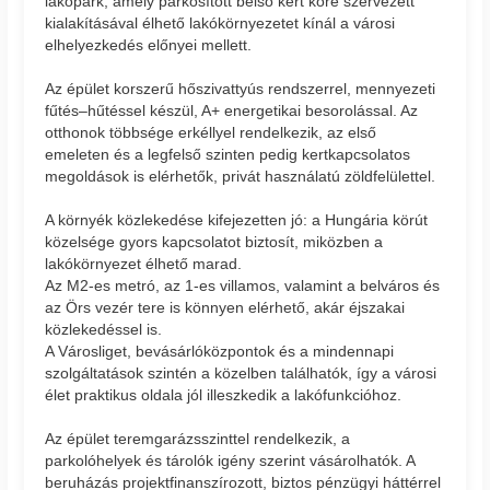
lakópark, amely parkosított belső kert köré szervezett
kialakításával élhető lakókörnyezetet kínál a városi
elhelyezkedés előnyei mellett.
Az épület korszerű hőszivattyús rendszerrel, mennyezeti
fűtés–hűtéssel készül, A+ energetikai besorolással. Az
otthonok többsége erkéllyel rendelkezik, az első
emeleten és a legfelső szinten pedig kertkapcsolatos
megoldások is elérhetők, privát használatú zöldfelülettel.
A környék közlekedése kifejezetten jó: a Hungária körút
közelsége gyors kapcsolatot biztosít, miközben a
lakókörnyezet élhető marad.
Az M2-es metró, az 1-es villamos, valamint a belváros és
az Örs vezér tere is könnyen elérhető, akár éjszakai
közlekedéssel is.
A Városliget, bevásárlóközpontok és a mindennapi
szolgáltatások szintén a közelben találhatók, így a városi
élet praktikus oldala jól illeszkedik a lakófunkcióhoz.
Az épület teremgarázsszinttel rendelkezik, a
parkolóhelyek és tárolók igény szerint vásárolhatók. A
beruházás projektfinanszírozott, biztos pénzügyi háttérrel