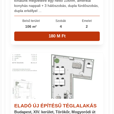
kínálunk megvételre egy nettó 106nm, amerikai
konyhás nappali + 3 hálószobás, dupla fürdőszobás,
dupla erkéllyel ...
Belső terület
Szobák
Emelet
106 m²
4
2
180 M Ft
ELADÓ ÚJ ÉPÍTÉSŰ TÉGLALAKÁS
Budapest, XIV. kerület, Törökőr, Mogyoródi út