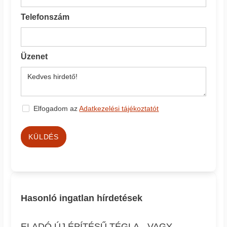
Telefonszám
Üzenet
Elfogadom az
Adatkezelési tájékoztatót
KÜLDÉS
Hasonló ingatlan hírdetések
ELADÓ ÚJ ÉPÍTÉSŰ TÉGLA-, VAGY