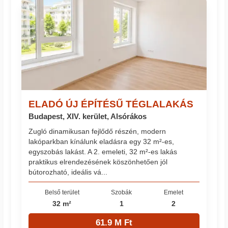
ELADÓ ÚJ ÉPÍTÉSŰ TÉGLALAKÁS
Budapest, XIV. kerület, Alsórákos
Zugló dinamikusan fejlődő részén, modern
lakóparkban kínálunk eladásra egy 32 m²-es,
egyszobás lakást. A 2. emeleti, 32 m²-es lakás
praktikus elrendezésének köszönhetően jól
bútorozható, ideális vá...
Belső terület
Szobák
Emelet
32 m²
1
2
61.9 M Ft