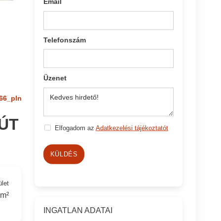
Email
Telefonszám
Üzenet
66_pln
ÚT
Elfogadom az
Adatkezelési tájékoztatót
KÜLDÉS
ület
 m²
INGATLAN ADATAI