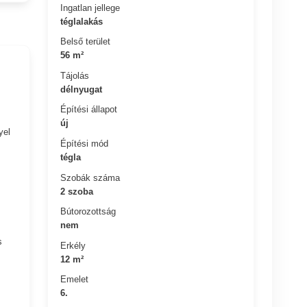
Ingatlan jellege
téglalakás
Belső terület
56 m²
Tájolás
délnyugat
Építési állapot
új
yel
Építési mód
tégla
Szobák száma
2 szoba
Bútorozottság
nem
s
Erkély
12 m²
Emelet
6.