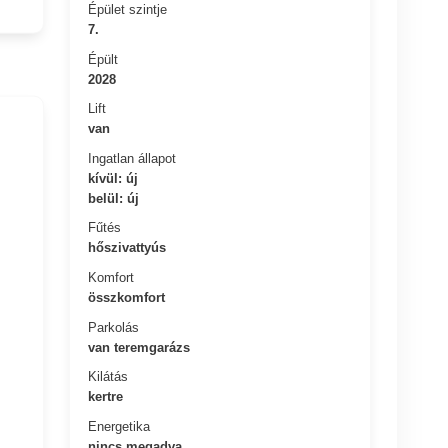
Épület szintje
7.
Épült
2028
Lift
van
Ingatlan állapot
kívül: új
belül: új
Fűtés
hőszivattyús
Komfort
összkomfort
Parkolás
van teremgarázs
Kilátás
kertre
Energetika
nincs megadva