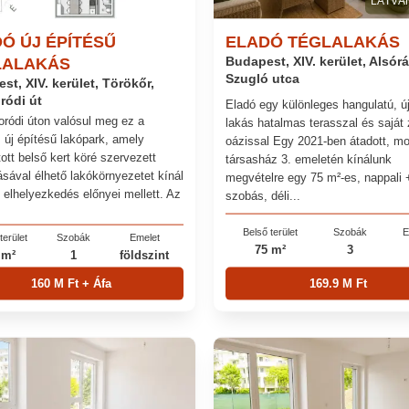
LÁTVÁ
Ó ÚJ ÉPÍTÉSŰ
ELADÓ TÉGLALAKÁS
LALAKÁS
Budapest, XIV. kerület, Alsór
Szugló utca
st, XIV. kerület, Törökőr,
ródi út
Eladó egy különleges hangulatú, ú
ródi úton valósul meg ez a
lakás hatalmas terasszal és saját 
 új építésű lakópark, amely
oázissal Egy 2021-ben átadott, m
ott belső kert köré szervezett
társasház 3. emeletén kínálunk
ásával élhető lakókörnyezetet kínál
megvételre egy 75 m²-es, nappali 
i elhelyezkedés előnyei mellett. Az
szobás, déli...
Belső terület
Szobák
E
terület
Szobák
Emelet
75 m²
3
 m²
1
földszint
160 M Ft + Áfa
169.9 M Ft