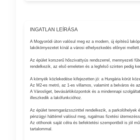
INGATLAN LEÍRÁSA
A Mogyoródi úton valósul meg ez a modern, új építésű lakópar
lakókörnyezetet kínál a városi elhelyezkedés előnyei mellett
Az épület korszerű hőszivattyús rendszerrel, mennyezeti fűt
rendelkezik, az első emeleten és a legfelső szinten pedig ker
A környék közlekedése kifejezetten jó: a Hungária körút köz
Az M2-es metró, az 1-es villamos, valamint a belváros és az
A Városliget, bevásárlóközpontok és a mindennapi szolgáltatás
illeszkedik a lakófunkcióhoz.
Az épület teremgarázsszinttel rendelkezik, a parkolóhelyek és
pénzügyi háttérrel valósul meg, rugalmas fizetési ütemezéss
Az otthonok saját célra és befektetési szempontból is jól mű
tartalommal.