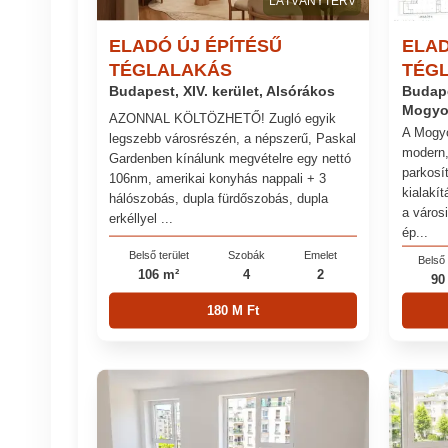
LÁTVÁNYTERV
ELADÓ ÚJ ÉPÍTÉSŰ
ELAD
TÉGLALAKÁS
TÉG
Budapest, XIV. kerület, Alsórákos
Budape
Mogyo
AZONNAL KÖLTÖZHETŐ! Zugló egyik
A Mogyo
legszebb városrészén, a népszerű, Paskal
modern,
Gardenben kínálunk megvételre egy nettó
parkosít
106nm, amerikai konyhás nappali + 3
kialakít
hálószobás, dupla fürdőszobás, dupla
a város
erkéllyel ...
ép...
Belső terület
Szobák
Emelet
Belső 
106 m²
4
2
90
180 M Ft