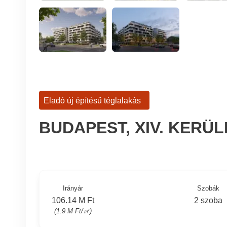
Eladó új építésű téglalakás
BUDAPEST, XIV. KERÜ
Irányár
Szobák
106.14 M Ft
2 szoba
(1.9 M Ft/㎡)