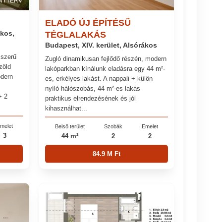
NYTERV
ELADÓ ÚJ ÉPÍTÉSŰ
ákos,
TÉGLALAKÁS
Budapest, XIV. kerület, Alsórákos
jszerű
Zugló dinamikusan fejlődő részén, modern
zöld
lakóparkban kínálunk eladásra egy 44 m²-
odern
es, erkélyes lakást. A nappali + külön
nyíló hálószobás, 44 m²-es lakás
+ 2
praktikus elrendezésének és jól
kihasználhat...
melet
Belső terület
Szobák
Emelet
3
44 m²
2
2
84.9 M Ft