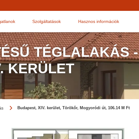
gatlanok
Szolgáltatások
Hasznos információk
TÉSŰ TÉGLALAKÁS -
V. KERÜLET
ás
Budapest, XIV. kerület, Törökőr, Mogyoródi út, 106.14 M Ft