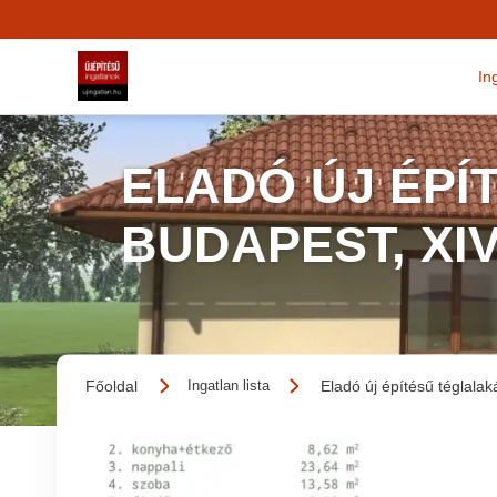
In
ELADÓ ÚJ ÉPÍ
BUDAPEST, XI
Főoldal
Eladó új építésű téglalak
Ingatlan lista