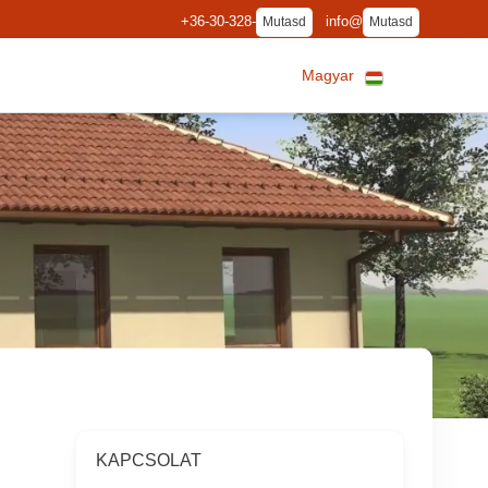
+36-30-328-
info@
Mutasd
Mutasd
Magyar
KAPCSOLAT