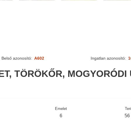
Belső azonosító:
A602
Ingatlan azonosító:
1
LET, TÖRÖKŐR, MOGYORÓDI 
Emelet
Ter
6
56