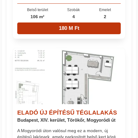
Belső terület
Szobák
Emelet
106 m²
4
2
180 M Ft
ELADÓ ÚJ ÉPÍTÉSŰ TÉGLALAKÁS
Budapest, XIV. kerület, Törökőr, Mogyoródi út
A Mogyoródi úton valósul meg ez a modern, új
építésű lakópark, amely parkosított belső kert köré