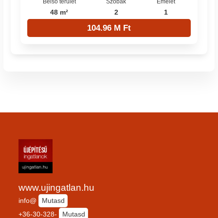
Belső terület
Szobák
Emelet
48 m²
2
1
104.96 M Ft
www.ujingatlan.hu
info@
Mutasd
+36-30-328-
Mutasd