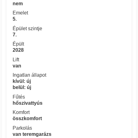
nem
Emelet
5.
Épület szintje
7.
Épült
2028
Lift
van
Ingatlan állapot
kívül: új
belül: új
Fűtés
hőszivattyús
Komfort
összkomfort
Parkolás
van teremgarázs