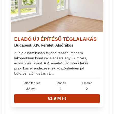
ELADÓ ÚJ ÉPÍTÉSŰ TÉGLALAKÁS
Budapest, XIV. kerület, Alsórákos
Zugló dinamikusan fejlődő részén, modern
lakóparkban kínálunk eladásra egy 32 m²-es,
egyszobás lakást. A 2. emeleti, 32 m²-es lakás
praktikus elrendezésének köszönhetően jól
bútorozható, ideális vá...
Belső terület
Szobák
Emelet
32 m²
1
2
61.9 M Ft