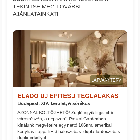
TEKINTSE MEG TOVÁBBI
AJÁNLATAINKAT!
LÁTVÁNYTERV
ELADÓ ÚJ ÉPÍTÉSŰ TÉGLALAKÁS
Budapest, XIV. kerület, Alsórákos
AZONNAL KÖLTÖZHETŐ! Zugló egyik legszebb
városrészén, a népszerű, Paskal Gardenben
kínálunk megvételre egy nettó 106nm, amerikai
konyhás nappali + 3 hálószobás, dupla fürdőszobás,
dupla erkéllyel ...