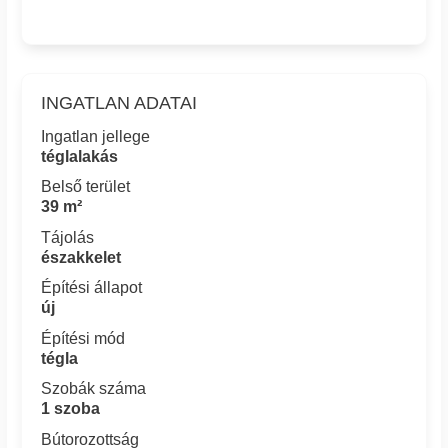
INGATLAN ADATAI
Ingatlan jellege
téglalakás
Belső terület
39 m²
Tájolás
északkelet
Építési állapot
új
Építési mód
tégla
Szobák száma
1 szoba
Bútorozottság