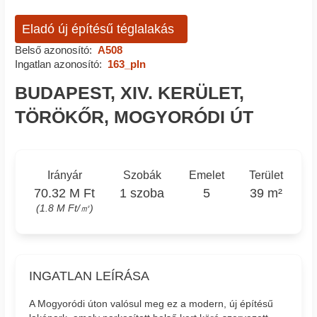
Eladó új építésű téglalakás
Belső azonosító:
A508
Ingatlan azonosító:
163_pln
BUDAPEST, XIV. KERÜLET,
TÖRÖKŐR, MOGYORÓDI ÚT
Irányár
Szobák
Emelet
Terület
70.32 M Ft
1 szoba
5
39 m²
(1.8 M Ft/㎡)
INGATLAN LEÍRÁSA
A Mogyoródi úton valósul meg ez a modern, új építésű