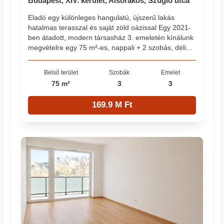
Budapest, XIV. kerület, Alsórákos, Szugló utca
Eladó egy különleges hangulatú, újszerű lakás
hatalmas terasszal és saját zöld oázissal Egy 2021-
ben átadott, modern társasház 3. emeletén kínálunk
megvételre egy 75 m²-es, nappali + 2 szobás, déli...
Belső terület
Szobák
Emelet
75 m²
3
3
169.9 M Ft