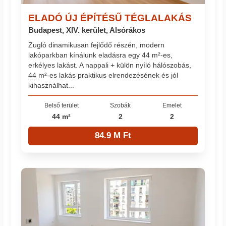
ELADÓ ÚJ ÉPÍTÉSŰ TÉGLALAKÁS
Budapest, XIV. kerület, Alsórákos
Zugló dinamikusan fejlődő részén, modern
lakóparkban kínálunk eladásra egy 44 m²-es,
erkélyes lakást. A nappali + külön nyíló hálószobás,
44 m²-es lakás praktikus elrendezésének és jól
kihasználhat...
Belső terület
Szobák
Emelet
44 m²
2
2
84.9 M Ft