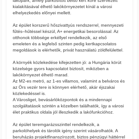
lakópark, amely parkosított belső kert köré szervezett
kialakításával élhető lakókörnyezetet kínál a városi
elhelyezkedés előnyei mellett.
Az épület korszerű hőszivattyús rendszerrel, mennyezeti
fűtés–hűtéssel készül, A+ energetikai besorolással. Az
otthonok többsége erkéllyel rendelkezik, az első
emeleten és a legfelső szinten pedig kertkapcsolatos
megoldások is elérhetők, privát használatú zöldfelülettel.
A környék közlekedése kifejezetten jó: a Hungária körút
közelsége gyors kapcsolatot biztosít, miközben a
lakókörnyezet élhető marad.
Az M2-es metró, az 1-es villamos, valamint a belváros és
az Örs vezér tere is könnyen elérhető, akár éjszakai
közlekedéssel is.
A Városliget, bevásárlóközpontok és a mindennapi
szolgáltatások szintén a közelben találhatók, így a városi
élet praktikus oldala jól illeszkedik a lakófunkcióhoz.
Az épület teremgarázsszinttel rendelkezik, a
parkolóhelyek és tárolók igény szerint vásárolhatók. A
beruházás projektfinanszírozott, biztos pénzügyi háttérrel