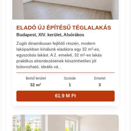
ELADÓ ÚJ ÉPÍTÉSŰ TÉGLALAKÁS
Budapest, XIV. kerület, Alsórákos
Zugló dinamikusan fejlődő részén, modern
lakóparkban kínálunk eladásra egy 32 m²-es,
egyszobás lakást. A 2. emeleti, 32 m²-es lakás
praktikus elrendezésének köszönhetően jól
bútorozható, ideális vá...
Belső terület
Szobák
Emelet
32 m²
1
3
61.9 M Ft