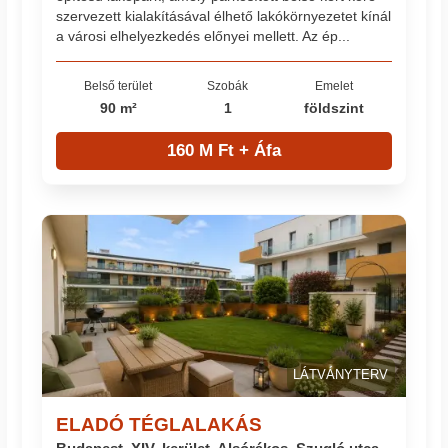
szervezett kialakításával élhető lakókörnyezetet kínál
a városi elhelyezkedés előnyei mellett. Az ép...
Belső terület
Szobák
Emelet
90 m²
1
földszint
160 M Ft + Áfa
LÁTVÁNYTERV
ELADÓ TÉGLALAKÁS