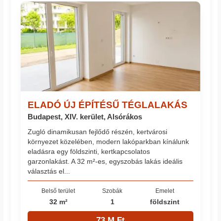
ELADÓ ÚJ ÉPÍTÉSŰ TÉGLALAKÁS
Budapest, XIV. kerület, Alsórákos
Zugló dinamikusan fejlődő részén, kertvárosi
környezet közelében, modern lakóparkban kínálunk
eladásra egy földszinti, kertkapcsolatos
garzonlakást. A 32 m²-es, egyszobás lakás ideális
választás el...
Belső terület
Szobák
Emelet
32 m²
1
földszint
73 M Ft