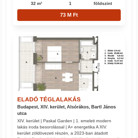
32 m²
1
földszint
73 M Ft
ELADÓ TÉGLALAKÁS
Budapest, XIV. kerület, Alsórákos, Bartl János
utca
XIV. kerület | Paskal Garden | 1. emeleti modern
lakás iroda besorolással | A+ energetika A XIV.
kerület zöldövezeti részén, a 2023-ban átadott