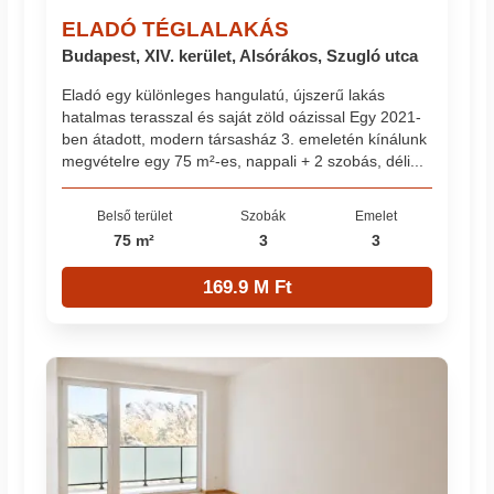
ELADÓ TÉGLALAKÁS
Budapest, XIV. kerület, Alsórákos, Szugló utca
Eladó egy különleges hangulatú, újszerű lakás
hatalmas terasszal és saját zöld oázissal Egy 2021-
ben átadott, modern társasház 3. emeletén kínálunk
megvételre egy 75 m²-es, nappali + 2 szobás, déli...
Belső terület
Szobák
Emelet
75 m²
3
3
169.9 M Ft