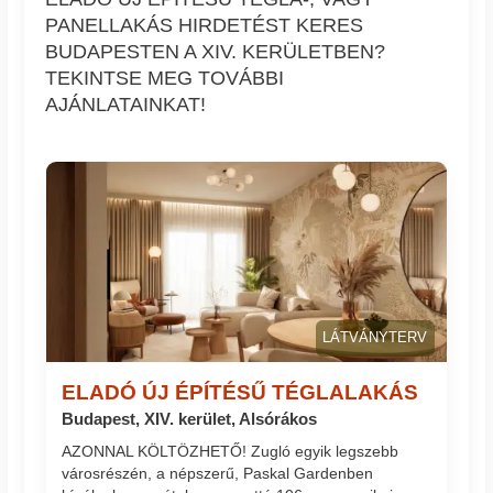
PANELLAKÁS HIRDETÉST KERES
BUDAPESTEN A XIV. KERÜLETBEN?
TEKINTSE MEG TOVÁBBI
AJÁNLATAINKAT!
LÁTVÁNYTERV
ELADÓ ÚJ ÉPÍTÉSŰ TÉGLALAKÁS
Budapest, XIV. kerület, Alsórákos
AZONNAL KÖLTÖZHETŐ! Zugló egyik legszebb
városrészén, a népszerű, Paskal Gardenben