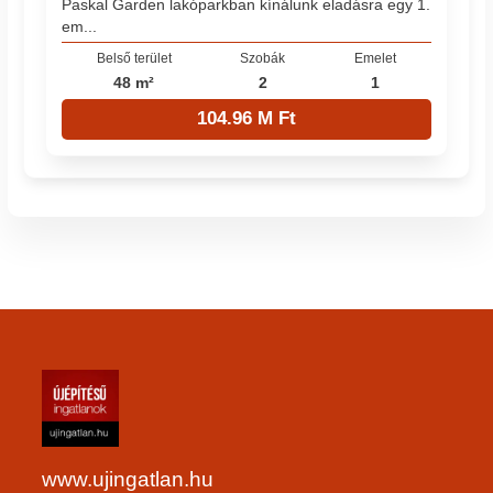
Paskal Garden lakóparkban kínálunk eladásra egy 1.
em...
Belső terület
Szobák
Emelet
48 m²
2
1
104.96 M Ft
www.ujingatlan.hu