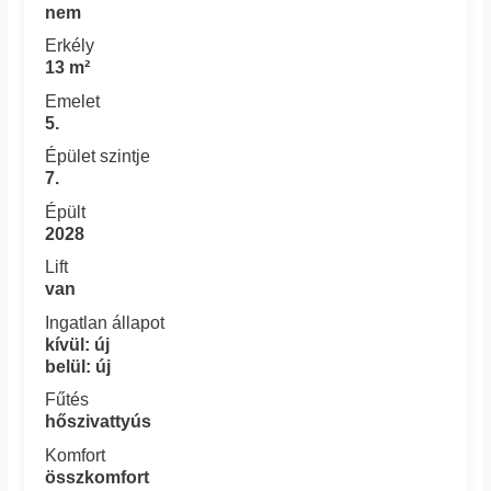
nem
Erkély
13 m²
Emelet
5.
Épület szintje
7.
Épült
2028
Lift
van
Ingatlan állapot
kívül: új
belül: új
Fűtés
hőszivattyús
Komfort
összkomfort