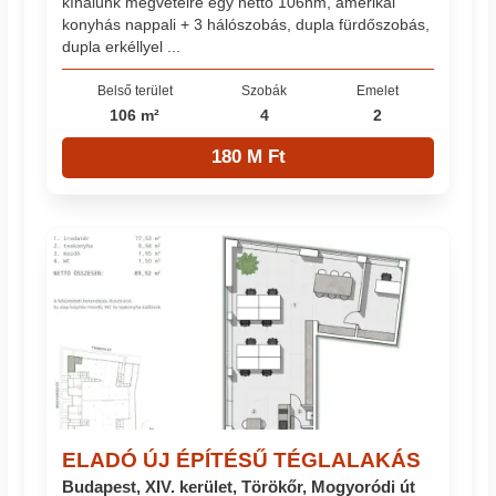
kínálunk megvételre egy nettó 106nm, amerikai
konyhás nappali + 3 hálószobás, dupla fürdőszobás,
dupla erkéllyel ...
Belső terület
Szobák
Emelet
106 m²
4
2
180 M Ft
ELADÓ ÚJ ÉPÍTÉSŰ TÉGLALAKÁS
Budapest, XIV. kerület, Törökőr, Mogyoródi út