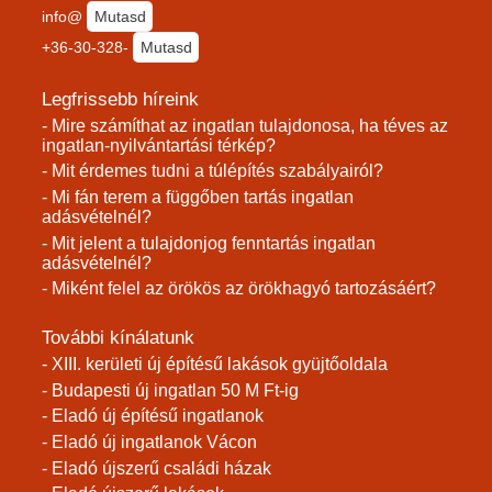
info@
Mutasd
+36-30-328-
Mutasd
Legfrissebb híreink
- Mire számíthat az ingatlan tulajdonosa, ha téves az
ingatlan-nyilvántartási térkép?
- Mit érdemes tudni a túlépítés szabályairól?
- Mi fán terem a függőben tartás ingatlan
adásvételnél?
- Mit jelent a tulajdonjog fenntartás ingatlan
adásvételnél?
- Miként felel az örökös az örökhagyó tartozásáért?
További kínálatunk
- XIII. kerületi új építésű lakások gyüjtőoldala
- Budapesti új ingatlan 50 M Ft-ig
- Eladó új építésű ingatlanok
- Eladó új ingatlanok Vácon
- Eladó újszerű családi házak