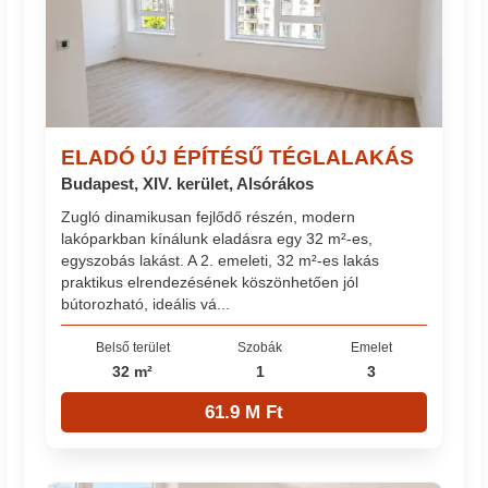
ELADÓ ÚJ ÉPÍTÉSŰ TÉGLALAKÁS
Budapest, XIV. kerület, Alsórákos
Zugló dinamikusan fejlődő részén, modern
lakóparkban kínálunk eladásra egy 32 m²-es,
egyszobás lakást. A 2. emeleti, 32 m²-es lakás
praktikus elrendezésének köszönhetően jól
bútorozható, ideális vá...
Belső terület
Szobák
Emelet
32 m²
1
3
61.9 M Ft