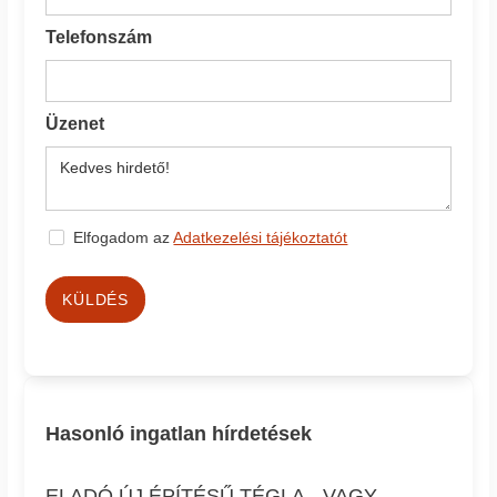
Telefonszám
Üzenet
Elfogadom az
Adatkezelési tájékoztatót
KÜLDÉS
Hasonló ingatlan hírdetések
ELADÓ ÚJ ÉPÍTÉSŰ TÉGLA-, VAGY