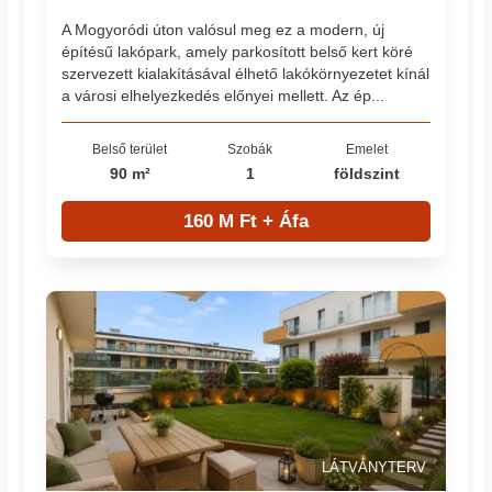
A Mogyoródi úton valósul meg ez a modern, új
építésű lakópark, amely parkosított belső kert köré
szervezett kialakításával élhető lakókörnyezetet kínál
a városi elhelyezkedés előnyei mellett. Az ép...
Belső terület
Szobák
Emelet
90 m²
1
földszint
160 M Ft + Áfa
LÁTVÁNYTERV