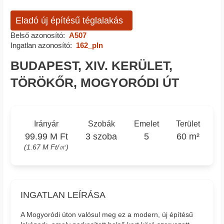
Eladó új építésű téglalakás
Belső azonosító:
A507
Ingatlan azonosító:
162_pln
BUDAPEST, XIV. KERÜLET,
TÖRÖKŐR, MOGYORÓDI ÚT
Irányár
Szobák
Emelet
Terület
99.99 M Ft
3 szoba
5
60 m²
(1.67 M Ft/㎡)
INGATLAN LEÍRÁSA
A Mogyoródi úton valósul meg ez a modern, új építésű