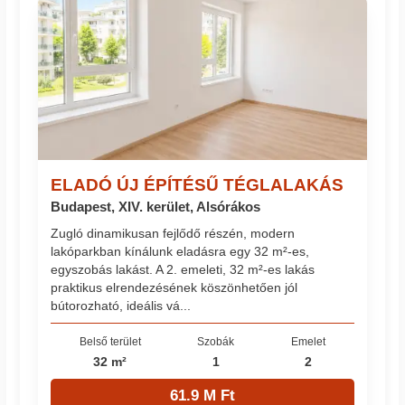
ELADÓ ÚJ ÉPÍTÉSŰ TÉGLALAKÁS
Budapest, XIV. kerület, Alsórákos
Zugló dinamikusan fejlődő részén, modern
lakóparkban kínálunk eladásra egy 32 m²-es,
egyszobás lakást. A 2. emeleti, 32 m²-es lakás
praktikus elrendezésének köszönhetően jól
bútorozható, ideális vá...
Belső terület
Szobák
Emelet
32 m²
1
2
61.9 M Ft