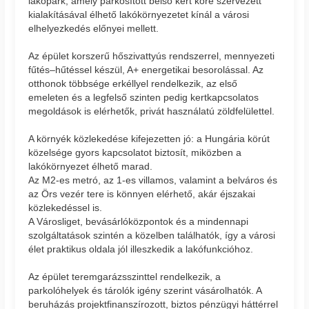
lakópark, amely parkosított belső kert köré szervezett
kialakításával élhető lakókörnyezetet kínál a városi
elhelyezkedés előnyei mellett.
Az épület korszerű hőszivattyús rendszerrel, mennyezeti
fűtés–hűtéssel készül, A+ energetikai besorolással. Az
otthonok többsége erkéllyel rendelkezik, az első
emeleten és a legfelső szinten pedig kertkapcsolatos
megoldások is elérhetők, privát használatú zöldfelülettel.
A környék közlekedése kifejezetten jó: a Hungária körút
közelsége gyors kapcsolatot biztosít, miközben a
lakókörnyezet élhető marad.
Az M2-es metró, az 1-es villamos, valamint a belváros és
az Örs vezér tere is könnyen elérhető, akár éjszakai
közlekedéssel is.
A Városliget, bevásárlóközpontok és a mindennapi
szolgáltatások szintén a közelben találhatók, így a városi
élet praktikus oldala jól illeszkedik a lakófunkcióhoz.
Az épület teremgarázsszinttel rendelkezik, a
parkolóhelyek és tárolók igény szerint vásárolhatók. A
beruházás projektfinanszírozott, biztos pénzügyi háttérrel