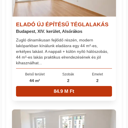
ELADÓ ÚJ ÉPÍTÉSŰ TÉGLALAKÁS
Budapest, XIV. kerület, Alsórákos
Zugló dinamikusan fejlődő részén, modern
lakóparkban kínálunk eladásra egy 44 m²-es,
erkélyes lakást. A nappali + külön nyíló hálószobás,
44 m²-es lakás praktikus elrendezésének és jól
kihasználhat...
Belső terület
Szobák
Emelet
44 m²
2
2
84.9 M Ft