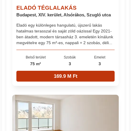
ELADÓ TÉGLALAKÁS
Budapest, XIV. kerület, Alsórákos, Szugló utca
Eladó egy különleges hangulatú, újszerű lakás
hatalmas terasszal és saját zöld oázissal Egy 2021-
ben átadott, modern társasház 3. emeletén kínálunk
megvételre egy 75 m²-es, nappali + 2 szobás, déli...
Belső terület
Szobák
Emelet
75 m²
3
3
169.9 M Ft