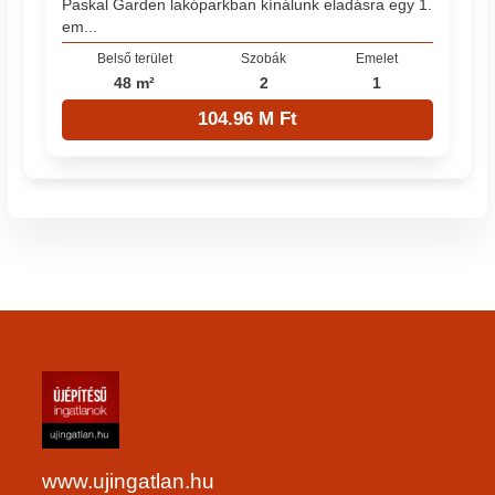
Paskal Garden lakóparkban kínálunk eladásra egy 1.
em...
Belső terület
Szobák
Emelet
48 m²
2
1
104.96 M Ft
www.ujingatlan.hu