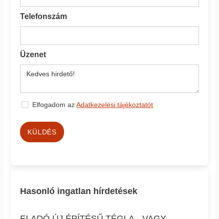
Telefonszám
Üzenet
Elfogadom az
Adatkezelési tájékoztatót
KÜLDÉS
Hasonló ingatlan hírdetések
ELADÓ ÚJ ÉPÍTÉSŰ TÉGLA-, VAGY