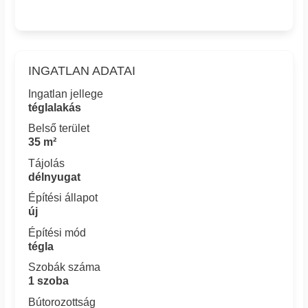
INGATLAN ADATAI
Ingatlan jellege
téglalakás
Belső terület
35 m²
Tájolás
délnyugat
Építési állapot
új
Építési mód
tégla
Szobák száma
1 szoba
Bútorozottság