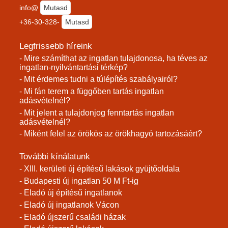
info@
Mutasd
+36-30-328-
Mutasd
Legfrissebb híreink
- Mire számíthat az ingatlan tulajdonosa, ha téves az
ingatlan-nyilvántartási térkép?
- Mit érdemes tudni a túlépítés szabályairól?
- Mi fán terem a függőben tartás ingatlan
adásvételnél?
- Mit jelent a tulajdonjog fenntartás ingatlan
adásvételnél?
- Miként felel az örökös az örökhagyó tartozásáért?
További kínálatunk
- XIII. kerületi új építésű lakások gyüjtőoldala
- Budapesti új ingatlan 50 M Ft-ig
- Eladó új építésű ingatlanok
- Eladó új ingatlanok Vácon
- Eladó újszerű családi házak