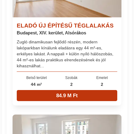
ELADÓ ÚJ ÉPÍTÉSŰ TÉGLALAKÁS
Budapest, XIV. kerület, Alsórákos
Zugló dinamikusan fejlődő részén, modern
lakóparkban kínálunk eladásra egy 44 m²-es,
erkélyes lakást. A nappali + külön nyíló hálószobás,
44 m²-es lakás praktikus elrendezésének és jól
kihasználhat...
Belső terület
Szobák
Emelet
44 m²
2
2
84.9 M Ft