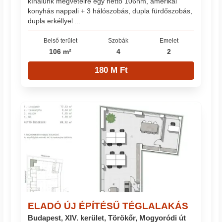
kínálunk megvételre egy nettó 106nm, amerikai
konyhás nappali + 3 hálószobás, dupla fürdőszobás,
dupla erkéllyel ...
Belső terület
Szobák
Emelet
106 m²
4
2
180 M Ft
ELADÓ ÚJ ÉPÍTÉSŰ TÉGLALAKÁS
Budapest, XIV. kerület, Törökőr, Mogyoródi út