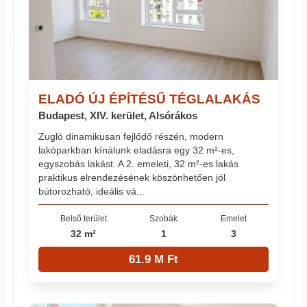
ELADÓ ÚJ ÉPÍTÉSŰ TÉGLALAKÁS
Budapest, XIV. kerület, Alsórákos
Zugló dinamikusan fejlődő részén, modern
lakóparkban kínálunk eladásra egy 32 m²-es,
egyszobás lakást. A 2. emeleti, 32 m²-es lakás
praktikus elrendezésének köszönhetően jól
bútorozható, ideális vá...
Belső terület
Szobák
Emelet
32 m²
1
3
61.9 M Ft