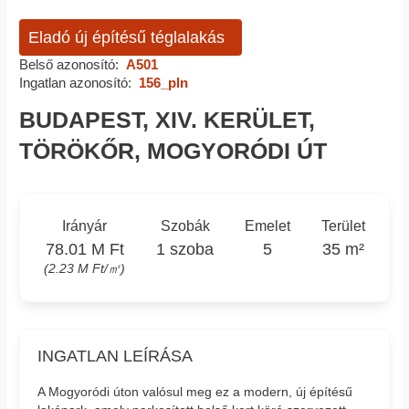
Eladó új építésű téglalakás
Belső azonosító:
A501
Ingatlan azonosító:
156_pln
BUDAPEST, XIV. KERÜLET,
TÖRÖKŐR, MOGYORÓDI ÚT
Irányár
Szobák
Emelet
Terület
78.01 M Ft
1 szoba
5
35 m²
(2.23 M Ft/㎡)
INGATLAN LEÍRÁSA
A Mogyoródi úton valósul meg ez a modern, új építésű