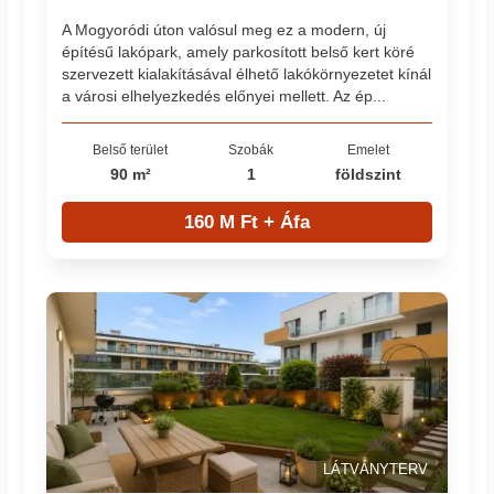
A Mogyoródi úton valósul meg ez a modern, új
építésű lakópark, amely parkosított belső kert köré
szervezett kialakításával élhető lakókörnyezetet kínál
a városi elhelyezkedés előnyei mellett. Az ép...
Belső terület
Szobák
Emelet
90 m²
1
földszint
160 M Ft + Áfa
LÁTVÁNYTERV