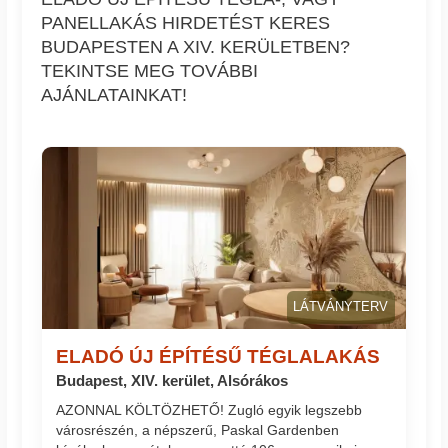
PANELLAKÁS HIRDETÉST KERES
BUDAPESTEN A XIV. KERÜLETBEN?
TEKINTSE MEG TOVÁBBI
AJÁNLATAINKAT!
LÁTVÁNYTERV
ELADÓ ÚJ ÉPÍTÉSŰ TÉGLALAKÁS
Budapest, XIV. kerület, Alsórákos
AZONNAL KÖLTÖZHETŐ! Zugló egyik legszebb
városrészén, a népszerű, Paskal Gardenben