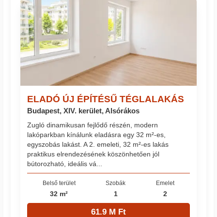
ELADÓ ÚJ ÉPÍTÉSŰ TÉGLALAKÁS
Budapest, XIV. kerület, Alsórákos
Zugló dinamikusan fejlődő részén, modern
lakóparkban kínálunk eladásra egy 32 m²-es,
egyszobás lakást. A 2. emeleti, 32 m²-es lakás
praktikus elrendezésének köszönhetően jól
bútorozható, ideális vá...
Belső terület
Szobák
Emelet
32 m²
1
2
61.9 M Ft