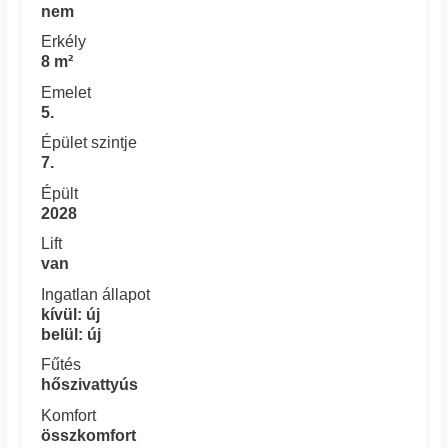
nem
Erkély
8 m²
Emelet
5.
Épület szintje
7.
Épült
2028
Lift
van
Ingatlan állapot
kívül: új
belül: új
Fűtés
hőszivattyús
Komfort
összkomfort