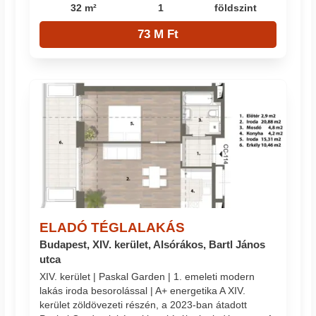
32 m²
1
földszint
73 M Ft
ELADÓ TÉGLALAKÁS
Budapest, XIV. kerület, Alsórákos, Bartl János
utca
XIV. kerület | Paskal Garden | 1. emeleti modern
lakás iroda besorolással | A+ energetika A XIV.
kerület zöldövezeti részén, a 2023-ban átadott