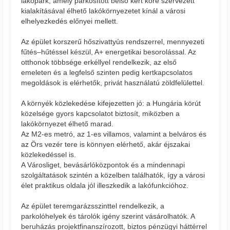
lakópark, amely parkosított belső kert köré szervezett
kialakításával élhető lakókörnyezetet kínál a városi
elhelyezkedés előnyei mellett.
Az épület korszerű hőszivattyús rendszerrel, mennyezeti
fűtés–hűtéssel készül, A+ energetikai besorolással. Az
otthonok többsége erkéllyel rendelkezik, az első
emeleten és a legfelső szinten pedig kertkapcsolatos
megoldások is elérhetők, privát használatú zöldfelülettel.
A környék közlekedése kifejezetten jó: a Hungária körút
közelsége gyors kapcsolatot biztosít, miközben a
lakókörnyezet élhető marad.
Az M2-es metró, az 1-es villamos, valamint a belváros és
az Örs vezér tere is könnyen elérhető, akár éjszakai
közlekedéssel is.
A Városliget, bevásárlóközpontok és a mindennapi
szolgáltatások szintén a közelben találhatók, így a városi
élet praktikus oldala jól illeszkedik a lakófunkcióhoz.
Az épület teremgarázsszinttel rendelkezik, a
parkolóhelyek és tárolók igény szerint vásárolhatók. A
beruházás projektfinanszírozott, biztos pénzügyi háttérrel