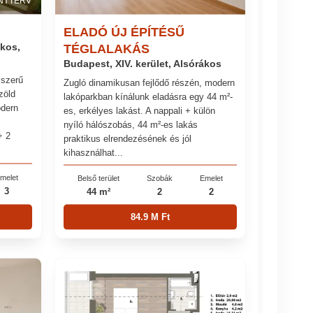
NYTERV
ELADÓ ÚJ ÉPÍTÉSŰ
ákos,
TÉGLALAKÁS
Budapest, XIV. kerület, Alsórákos
jszerű
Zugló dinamikusan fejlődő részén, modern
zöld
lakóparkban kínálunk eladásra egy 44 m²-
odern
es, erkélyes lakást. A nappali + külön
nyíló hálószobás, 44 m²-es lakás
+ 2
praktikus elrendezésének és jól
kihasználhat...
melet
Belső terület
Szobák
Emelet
3
44 m²
2
2
84.9 M Ft