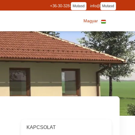
+36-30-328-
info@
Mutasd
Mutasd
Magyar
KAPCSOLAT