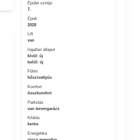
Épület szintje
7.
Épült
2028
Lift
van
Ingatlan állapot
kívül: új
belül: új
Fűtés
hőszivattyús
Komfort
összkomfort
Parkolás
van teremgarázs
Kilátás
kertre
Energetika
nincs megadva