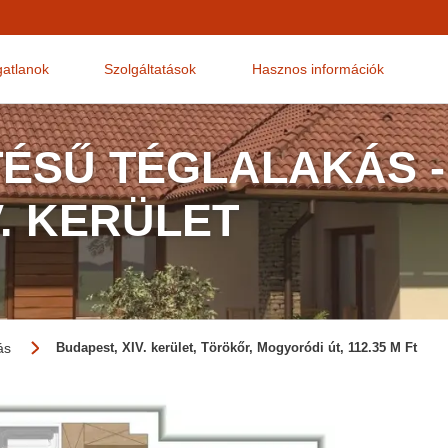
gatlanok
Szolgáltatások
Hasznos információk
TÉSŰ TÉGLALAKÁS -
V. KERÜLET
ás
Budapest, XIV. kerület, Törökőr, Mogyoródi út, 112.35 M Ft