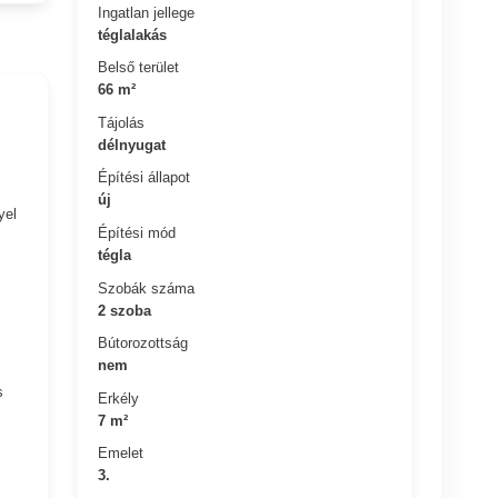
Ingatlan jellege
téglalakás
Belső terület
66 m²
Tájolás
délnyugat
Építési állapot
új
yel
Építési mód
tégla
Szobák száma
2 szoba
Bútorozottság
nem
s
Erkély
7 m²
Emelet
3.