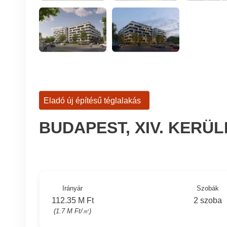
Eladó új építésű téglalakás
BUDAPEST, XIV. KERÜ
Irányár
Szobák
112.35 M Ft
2 szoba
(1.7 M Ft/㎡)