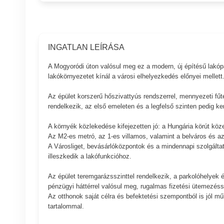
INGATLAN LEÍRÁSA
A Mogyoródi úton valósul meg ez a modern, új építésű lakópar
lakókörnyezetet kínál a városi elhelyezkedés előnyei mellett
Az épület korszerű hőszivattyús rendszerrel, mennyezeti fűt
rendelkezik, az első emeleten és a legfelső szinten pedig ker
A környék közlekedése kifejezetten jó: a Hungária körút köz
Az M2-es metró, az 1-es villamos, valamint a belváros és az
A Városliget, bevásárlóközpontok és a mindennapi szolgáltatás
illeszkedik a lakófunkcióhoz.
Az épület teremgarázsszinttel rendelkezik, a parkolóhelyek és
pénzügyi háttérrel valósul meg, rugalmas fizetési ütemezéss
Az otthonok saját célra és befektetési szempontból is jól mű
tartalommal.