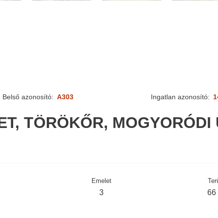
Belső azonosító:
A303
Ingatlan azonosító:
1
LET, TÖRÖKŐR, MOGYORÓDI 
Emelet
Ter
3
66