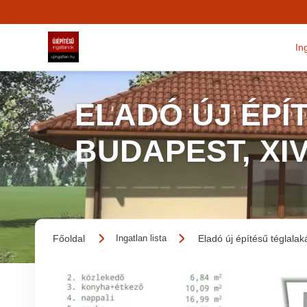
In
ELADÓ ÚJ ÉPÍ
BUDAPEST, XI
Főoldal
Eladó új építésű téglalak
Ingatlan lista