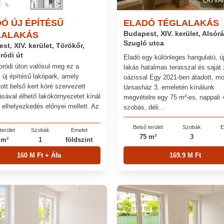
LÁTVÁ
Ó ÚJ ÉPÍTÉSŰ
ELADÓ TÉGLALAKÁS
LALAKÁS
Budapest, XIV. kerület, Alsór
Szugló utca
st, XIV. kerület, Törökőr,
ródi út
Eladó egy különleges hangulatú, ú
ródi úton valósul meg ez a
lakás hatalmas terasszal és saját 
 új építésű lakópark, amely
oázissal Egy 2021-ben átadott, m
ott belső kert köré szervezett
társasház 3. emeletén kínálunk
ásával élhető lakókörnyezetet kínál
megvételre egy 75 m²-es, nappali 
i elhelyezkedés előnyei mellett. Az
szobás, déli...
Belső terület
Szobák
E
terület
Szobák
Emelet
75 m²
3
 m²
1
földszint
160 M Ft + Áfa
169.9 M Ft