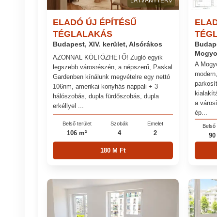
LÁTVÁNYTERV
ELADÓ ÚJ ÉPÍTÉSŰ
ELAD
TÉGLALAKÁS
TÉG
Budapest, XIV. kerület, Alsórákos
Budape
Mogyo
AZONNAL KÖLTÖZHETŐ! Zugló egyik
A Mogyo
legszebb városrészén, a népszerű, Paskal
modern,
Gardenben kínálunk megvételre egy nettó
parkosít
106nm, amerikai konyhás nappali + 3
kialakít
hálószobás, dupla fürdőszobás, dupla
a város
erkéllyel ...
ép...
Belső terület
Szobák
Emelet
Belső 
106 m²
4
2
90
180 M Ft