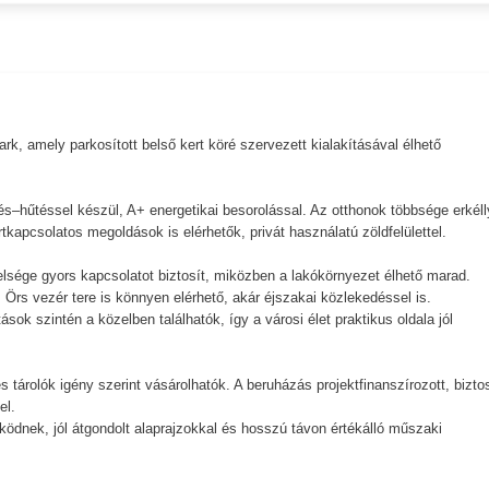
k, amely parkosított belső kert köré szervezett kialakításával élhető
.
és–hűtéssel készül, A+ energetikai besorolással. Az otthonok többsége erkéll
tkapcsolatos megoldások is elérhetők, privát használatú zöldfelülettel.
elsége gyors kapcsolatot biztosít, miközben a lakókörnyezet élhető marad.
 Örs vezér tere is könnyen elérhető, akár éjszakai közlekedéssel is.
ok szintén a közelben találhatók, így a városi élet praktikus oldala jól
 tárolók igény szerint vásárolhatók. A beruházás projektfinanszírozott, bizto
el.
ködnek, jól átgondolt alaprajzokkal és hosszú távon értékálló műszaki