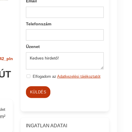
Email
Telefonszám
Üzenet
42_pln
ÚT
Elfogadom az
Adatkezelési tájékoztatót
KÜLDÉS
ület
 m²
INGATLAN ADATAI