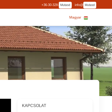
+36-30-328-
info@
Mutasd
Mutasd
Magyar
KAPCSOLAT