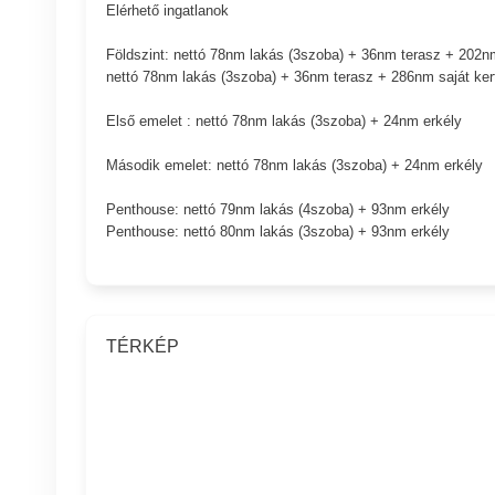
Elérhető ingatlanok
Földszint: nettó 78nm lakás (3szoba) + 36nm terasz + 202nm
nettó 78nm lakás (3szoba) + 36nm terasz + 286nm saját ker
Első emelet : nettó 78nm lakás (3szoba) + 24nm erkély
Második emelet: nettó 78nm lakás (3szoba) + 24nm erkély
Penthouse: nettó 79nm lakás (4szoba) + 93nm erkély
Penthouse: nettó 80nm lakás (3szoba) + 93nm erkély
TÉRKÉP