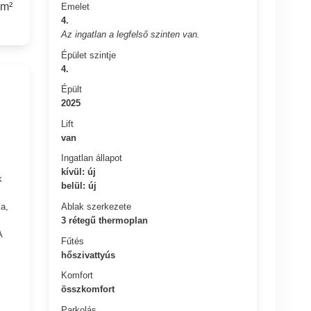
 m²
Emelet
4.
Az ingatlan a legfelső szinten van.
Épület szintje
4.
Épült
2025
Lift
van
Ingatlan állapot
kívül: új
k
belül: új
Ablak szerkezete
a,
3 rétegű thermoplan
A
Fűtés
hőszivattyús
Komfort
összkomfort
Parkolás