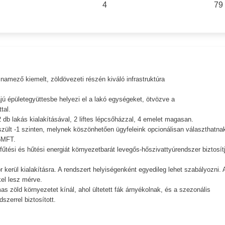
4
79
mező kiemelt, zöldövezeti részén kiváló infrastruktúra
jú épületegyüttesbe helyezi el a lakó egységeket, ötvözve a
tal.
 db lakás kialakításával, 2 liftes lépcsőházzal, 4 emelet magasan.
szült -1 szinten, melynek köszönhetően ügyfeleink opcionálisan választhatna
5MFT.
űtési és hűtési energiát környezetbarát levegős-hőszivattyúrendszer biztosítj
 kerül kialakításra. A rendszert helyiségenként egyedileg lehet szabályozni. 
el lesz mérve.
as zöld környezetet kínál, ahol ültetett fák árnyékolnak, és a szezonális
szerrel biztosított.