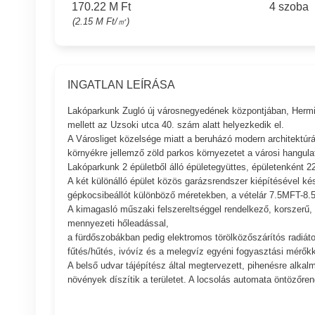
170.22 M Ft
4 szoba
(2.15 M Ft/㎡)
INGATLAN LEÍRÁSA
Lakóparkunk Zugló új városnegyedének központjában, Hermina
mellett az Uzsoki utca 40. szám alatt helyezkedik el.
A Városliget közelsége miatt a beruházó modern architektúrá
környékre jellemző zöld parkos környezetet a városi hangulat
Lakóparkunk 2 épületből álló épületegyüttes, épületenként 22
A két különálló épület közös garázsrendszer kiépítésével ké
gépkocsibeállót különböző méretekben, a vételár 7.5MFT-8.
A kimagasló műszaki felszereltséggel rendelkező, korszerű, f
mennyezeti hőleadással,
a fürdőszobákban pedig elektromos törölközőszárítós radiátor
fűtés/hűtés, ivóvíz és a melegvíz egyéni fogyasztási mérőkk
A belső udvar tájépítész által megtervezett, pihenésre alkalm
növények díszítik a területet. A locsolás automata öntözőrend