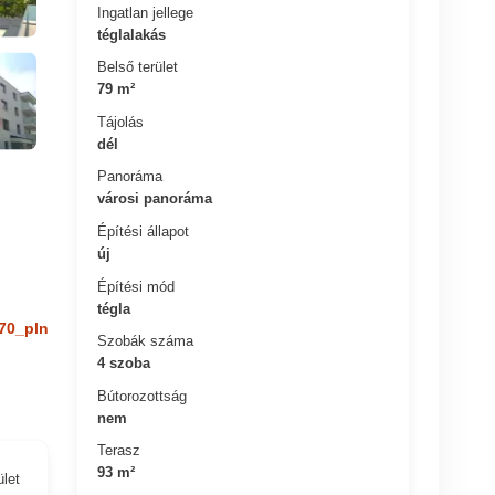
Ingatlan jellege
téglalakás
Belső terület
79 m²
Tájolás
dél
Panoráma
városi panoráma
Építési állapot
új
Építési mód
tégla
70_pln
Szobák száma
4 szoba
Bútorozottság
nem
Terasz
93 m²
ület