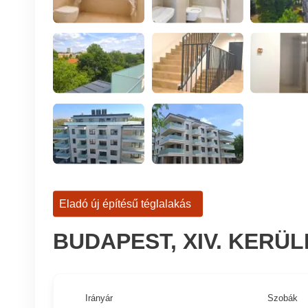
Eladó új építésű téglalakás
BUDAPEST, XIV. KERÜ
Irányár
Szobák