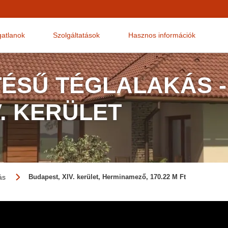
gatlanok
Szolgáltatások
Hasznos információk
TÉSŰ TÉGLALAKÁS -
V. KERÜLET
ás
Budapest, XIV. kerület, Herminamező, 170.22 M Ft