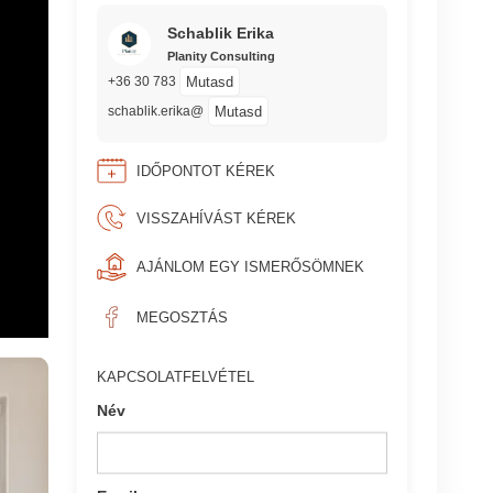
Schablik Erika
Planity Consulting
Mutasd
+36 30 783
Mutasd
schablik.erika@
IDŐPONTOT KÉREK
VISSZAHÍVÁST KÉREK
AJÁNLOM EGY ISMERŐSÖMNEK
MEGOSZTÁS
KAPCSOLATFELVÉTEL
Név