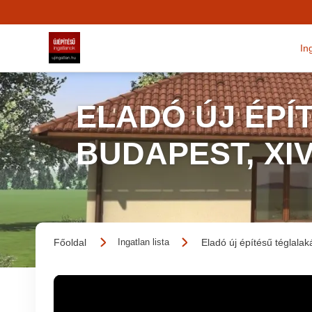
In
ELADÓ ÚJ ÉPÍ
BUDAPEST, XI
Főoldal
Eladó új építésű téglalak
Ingatlan lista