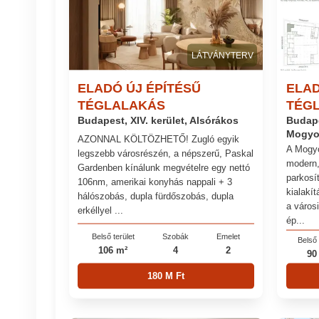
LÁTVÁNYTERV
ELADÓ ÚJ ÉPÍTÉSŰ
ELAD
TÉGLALAKÁS
TÉG
Budapest, XIV. kerület, Alsórákos
Budape
Mogyo
AZONNAL KÖLTÖZHETŐ! Zugló egyik
A Mogyo
legszebb városrészén, a népszerű, Paskal
modern,
Gardenben kínálunk megvételre egy nettó
parkosít
106nm, amerikai konyhás nappali + 3
kialakít
hálószobás, dupla fürdőszobás, dupla
a város
erkéllyel ...
ép...
Belső terület
Szobák
Emelet
Belső 
106 m²
4
2
90
180 M Ft