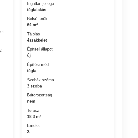
Ingatlan jellege
téglalakás
Belső terület
64 m²
et
Tájolás
északkelet
Építési állapot
y,
új
Építési mód
tégla
Szobák száma
3 szoba
Bútorozottság
nem
Terasz
18.3 m²
Emelet
2.