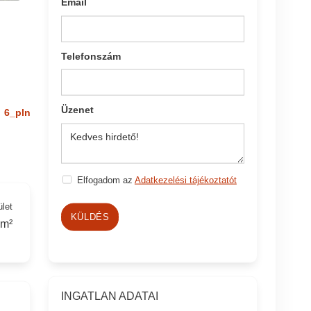
Email
Telefonszám
Üzenet
6_pln
Elfogadom az
Adatkezelési tájékoztatót
ület
KÜLDÉS
 m²
INGATLAN ADATAI