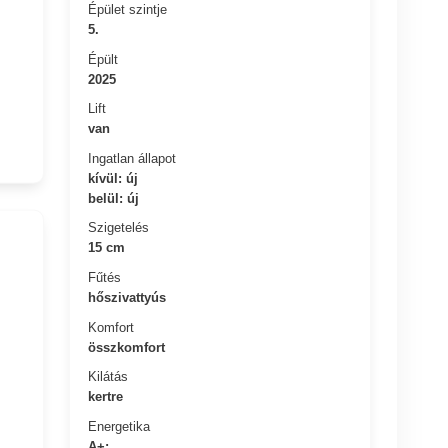
Épület szintje
5.
Épült
2025
Lift
van
Ingatlan állapot
kívül: új
belül: új
Szigetelés
15 cm
Fűtés
hőszivattyús
Komfort
összkomfort
Kilátás
kertre
Energetika
A+: