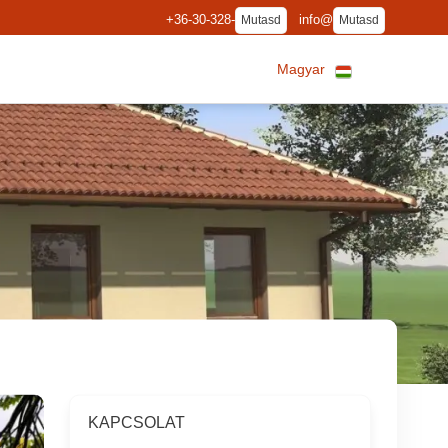
+36-30-328-
info@
Mutasd
Mutasd
Magyar
KAPCSOLAT