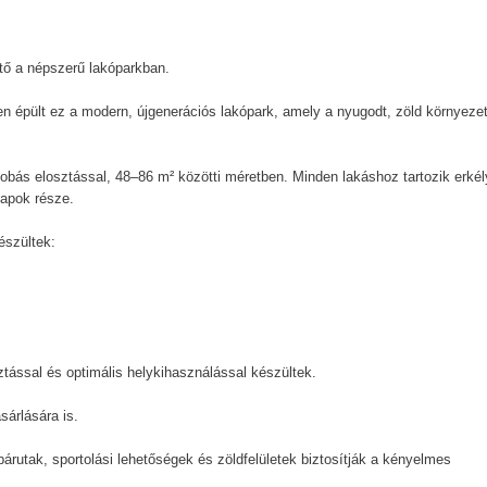
tő a népszerű lakóparkban.
n épült ez a modern, újgenerációs lakópark, amely a nyugodt, zöld környezet
zobás elosztással, 48–86 m² közötti méretben. Minden lakáshoz tartozik erkél
napok része.
észültek:
sztással és optimális helykihasználással készültek.
sárlására is.
rutak, sportolási lehetőségek és zöldfelületek biztosítják a kényelmes