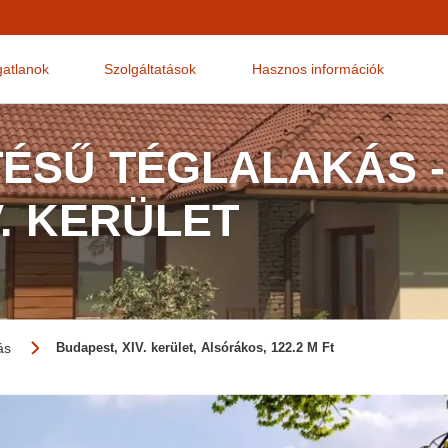
gatlanok
Szolgáltatások
Hasznos információk
TÉSŰ TÉGLALAKÁS -
V. KERÜLET
ás
Budapest, XIV. kerület, Alsórákos, 122.2 M Ft