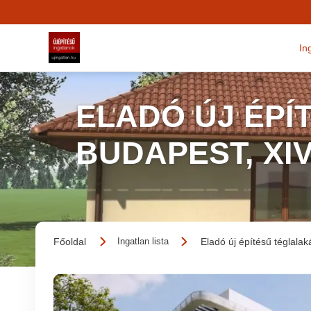
In
ELADÓ ÚJ ÉPÍ
BUDAPEST, XI
Főoldal
Eladó új építésű téglalak
Ingatlan lista