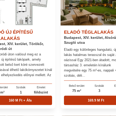
LÁTVÁ
Ó ÚJ ÉPÍTÉSŰ
ELADÓ TÉGLALAKÁS
LALAKÁS
Budapest, XIV. kerület, Alsór
Szugló utca
st, XIV. kerület, Törökőr,
ródi út
Eladó egy különleges hangulatú, ú
ródi úton valósul meg ez a
lakás hatalmas terasszal és saját 
 új építésű lakópark, amely
oázissal Egy 2021-ben átadott, m
ott belső kert köré szervezett
társasház 3. emeletén kínálunk
ásával élhető lakókörnyezetet kínál
megvételre egy 75 m²-es, nappali 
i elhelyezkedés előnyei mellett. Az
szobás, déli...
Belső terület
Szobák
E
terület
Szobák
Emelet
75 m²
3
 m²
1
földszint
160 M Ft + Áfa
169.9 M Ft