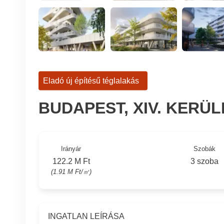
Eladó új építésű téglalakás
BUDAPEST, XIV. KERÜ
Irányár
Szobák
122.2 M Ft
3 szoba
(1.91 M Ft/㎡)
INGATLAN LEÍRÁSA