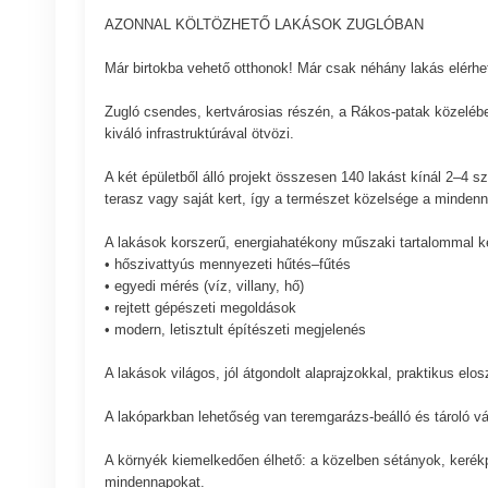
AZONNAL KÖLTÖZHETŐ LAKÁSOK ZUGLÓBAN
Már birtokba vehető otthonok! Már csak néhány lakás elérhe
Zugló csendes, kertvárosias részén, a Rákos-patak közelébe
kiváló infrastruktúrával ötvözi.
A két épületből álló projekt összesen 140 lakást kínál 2–4 s
terasz vagy saját kert, így a természet közelsége a minden
A lakások korszerű, energiahatékony műszaki tartalommal k
• hőszivattyús mennyezeti hűtés–fűtés
• egyedi mérés (víz, villany, hő)
• rejtett gépészeti megoldások
• modern, letisztult építészeti megjelenés
A lakások világos, jól átgondolt alaprajzokkal, praktikus elo
A lakóparkban lehetőség van teremgarázs-beálló és tároló vá
A környék kiemelkedően élhető: a közelben sétányok, kerékpá
mindennapokat.