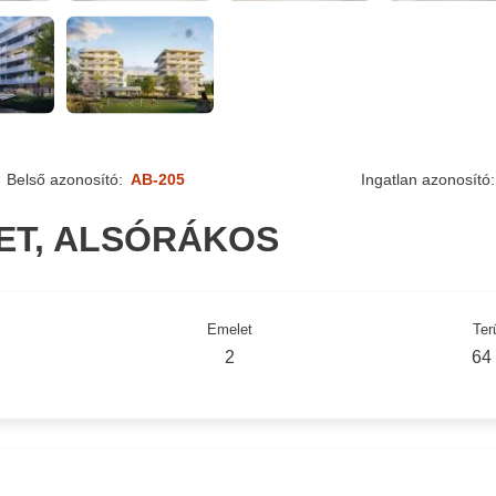
Belső azonosító:
AB-205
Ingatlan azonosító:
LET, ALSÓRÁKOS
Emelet
Ter
2
64