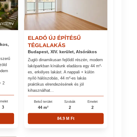
NYTERV
ELADÓ ÚJ ÉPÍTÉSŰ
ákos,
TÉGLALAKÁS
Budapest, XIV. kerület, Alsórákos
jszerű
Zugló dinamikusan fejlődő részén, modern
zöld
lakóparkban kínálunk eladásra egy 44 m²-
odern
es, erkélyes lakást. A nappali + külön
nyíló hálószobás, 44 m²-es lakás
+ 2
praktikus elrendezésének és jól
kihasználhat...
melet
Belső terület
Szobák
Emelet
3
44 m²
2
2
84.9 M Ft