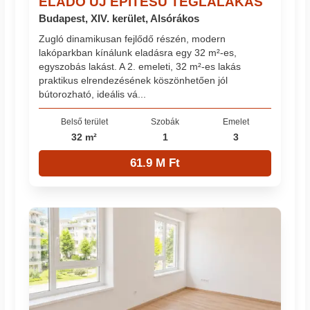
ELADÓ ÚJ ÉPÍTÉSŰ TÉGLALAKÁS
Budapest, XIV. kerület, Alsórákos
Zugló dinamikusan fejlődő részén, modern
lakóparkban kínálunk eladásra egy 32 m²-es,
egyszobás lakást. A 2. emeleti, 32 m²-es lakás
praktikus elrendezésének köszönhetően jól
bútorozható, ideális vá...
Belső terület
Szobák
Emelet
32 m²
1
3
61.9 M Ft