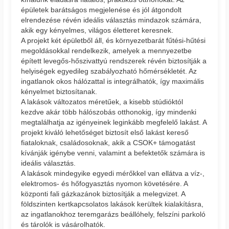
épületek barátságos megjelenése és jól átgondolt
elrendezése révén ideális választás mindazok számára,
akik egy kényelmes, világos életteret keresnek.
A projekt két épületből áll, és környezetbarát fűtési-hűtési
megoldásokkal rendelkezik, amelyek a mennyezetbe
épített levegős-hőszivattyú rendszerek révén biztosítják a
helyiségek egyedileg szabályozható hőmérsékletét. Az
ingatlanok okos hálózattal is integrálhatók, így maximális
kényelmet biztosítanak.
A lakások változatos méretűek, a kisebb stúdióktól
kezdve akár több hálószobás otthonokig, így mindenki
megtalálhatja az igényeinek leginkább megfelelő lakást. A
projekt kiváló lehetőséget biztosít első lakást kereső
fiataloknak, családosoknak, akik a CSOK+ támogatást
kívánják igénybe venni, valamint a befektetők számára is
ideális választás.
A lakások mindegyike egyedi mérőkkel van ellátva a víz-,
elektromos- és hőfogyasztás nyomon követésére. A
központi fali gázkazánok biztosítják a melegvizet. A
földszinten kertkapcsolatos lakások kerültek kialakításra,
az ingatlanokhoz teremgarázs beállóhely, felszíni parkoló
és tárolók is vásárolhatók.