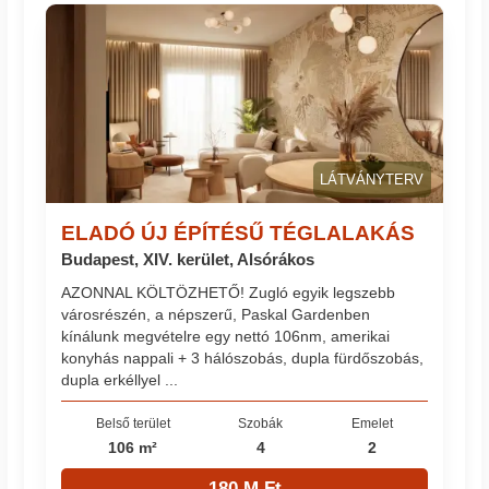
LÁTVÁNYTERV
ELADÓ ÚJ ÉPÍTÉSŰ TÉGLALAKÁS
Budapest, XIV. kerület, Alsórákos
AZONNAL KÖLTÖZHETŐ! Zugló egyik legszebb
városrészén, a népszerű, Paskal Gardenben
kínálunk megvételre egy nettó 106nm, amerikai
konyhás nappali + 3 hálószobás, dupla fürdőszobás,
dupla erkéllyel ...
Belső terület
Szobák
Emelet
106 m²
4
2
180 M Ft