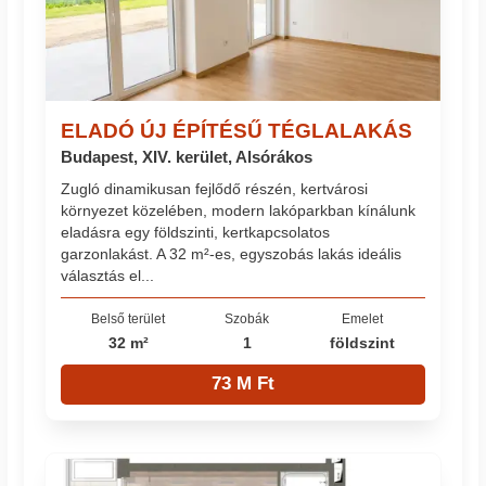
ELADÓ ÚJ ÉPÍTÉSŰ TÉGLALAKÁS
Budapest, XIV. kerület, Alsórákos
Zugló dinamikusan fejlődő részén, kertvárosi
környezet közelében, modern lakóparkban kínálunk
eladásra egy földszinti, kertkapcsolatos
garzonlakást. A 32 m²-es, egyszobás lakás ideális
választás el...
Belső terület
Szobák
Emelet
32 m²
1
földszint
73 M Ft