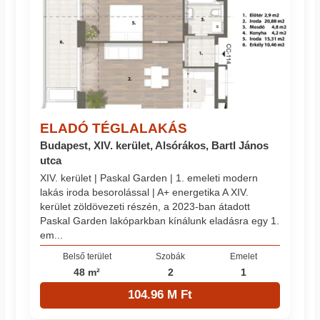
ELADÓ TÉGLALAKÁS
Budapest, XIV. kerület, Alsórákos, Bartl János
utca
XIV. kerület | Paskal Garden | 1. emeleti modern
lakás iroda besorolással | A+ energetika A XIV.
kerület zöldövezeti részén, a 2023-ban átadott
Paskal Garden lakóparkban kínálunk eladásra egy 1.
em...
Belső terület
Szobák
Emelet
48 m²
2
1
104.96 M Ft