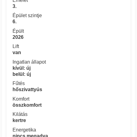
Emelet
3.
Épület szintje
6.
Épült
2026
Lift
van
Ingatlan állapot
kívül: új
belül: új
Fűtés
hőszivattyús
Komfort
összkomfort
Kilátás
kertre
Energetika
nincs megadva