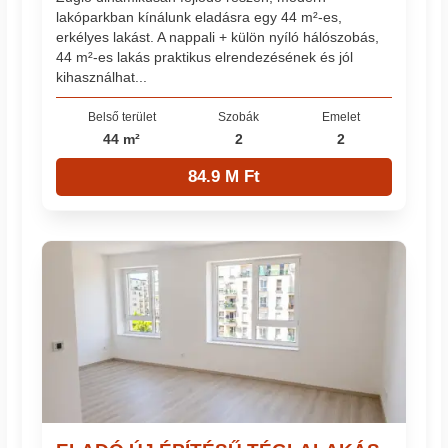
lakóparkban kínálunk eladásra egy 44 m²-es,
erkélyes lakást. A nappali + külön nyíló hálószobás,
44 m²-es lakás praktikus elrendezésének és jól
kihasználhat...
Belső terület
Szobák
Emelet
44 m²
2
2
84.9 M Ft