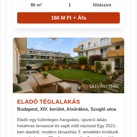
90 m²
1
földszint
160 M Ft + Áfa
LÁTVÁNYTERV
ELADÓ TÉGLALAKÁS
Budapest, XIV. kerület, Alsórákos, Szugló utca
Eladó egy különleges hangulatú, újszerű lakás
hatalmas terasszal és saját zöld oázissal Egy 2021-
ben átadott, modern társasház 3. emeletén kínálunk