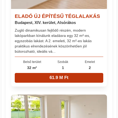
ELADÓ ÚJ ÉPÍTÉSŰ TÉGLALAKÁS
Budapest, XIV. kerület, Alsórákos
Zugló dinamikusan fejlődő részén, modern
lakóparkban kínálunk eladásra egy 32 m²-es,
egyszobás lakást. A 2. emeleti, 32 m²-es lakás
praktikus elrendezésének köszönhetően jól
bútorozható, ideális vá...
Belső terület
Szobák
Emelet
32 m²
1
2
61.9 M Ft