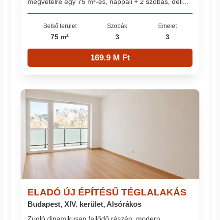
megvételre egy 75 m²-es, nappali + 2 szobás, déli...
Belső terület
Szobák
Emelet
75 m²
3
3
169.9 M Ft
ELADÓ ÚJ ÉPÍTÉSŰ TÉGLALAKÁS
Budapest, XIV. kerület, Alsórákos
Zugló dinamikusan fejlődő részén, modern