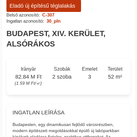
Eladó új építésű téglalakás
Belső azonosító:
C-307
Ingatlan azonosító:
30_pln
BUDAPEST, XIV. KERÜLET,
ALSÓRÁKOS
Irányár
Szobák
Emelet
Terület
82.84 M Ft
2 szoba
3
52 m²
(1.59 M Ft/㎡)
INGATLAN LEÍRÁSA
Budapesten, egy dinamikusan fejlődő városrészben,
modern építészeti megoldásokkal épülő új lakóparkban
kínálunk eladásra fiatalos, praktikus otthonokat. Az