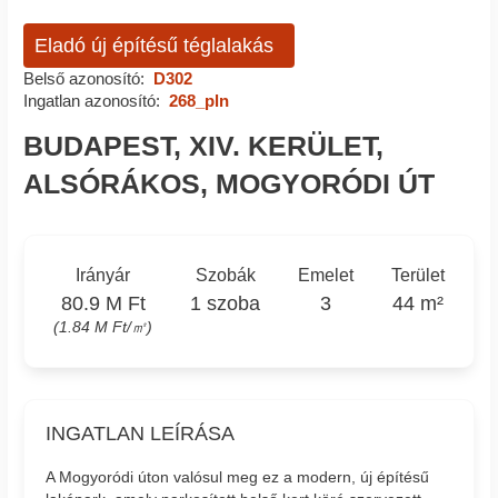
Eladó új építésű téglalakás
Belső azonosító:
D302
Ingatlan azonosító:
268_pln
BUDAPEST, XIV. KERÜLET,
ALSÓRÁKOS, MOGYORÓDI ÚT
Irányár
Szobák
Emelet
Terület
80.9 M Ft
1 szoba
3
44 m²
(1.84 M Ft/㎡)
INGATLAN LEÍRÁSA
A Mogyoródi úton valósul meg ez a modern, új építésű