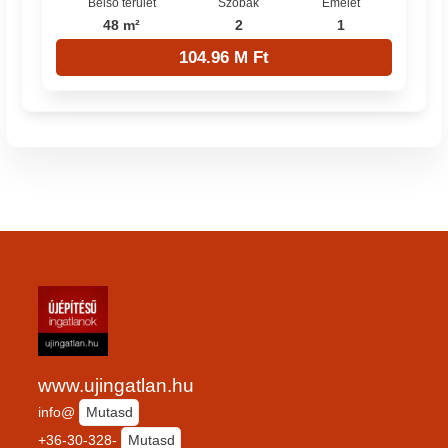
Belső terület
Szobák
Emelet
48 m²
2
1
104.96 M Ft
www.ujingatlan.hu
info@
Mutasd
+36-30-328-
Mutasd