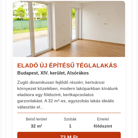
ELADÓ ÚJ ÉPÍTÉSŰ TÉGLALAKÁS
Budapest, XIV. kerület, Alsórákos
Zugló dinamikusan fejlődő részén, kertvárosi
környezet közelében, modern lakóparkban kínálunk
eladásra egy földszinti, kertkapcsolatos
garzonlakást. A 32 m²-es, egyszobás lakás ideális
választás el...
Belső terület
Szobák
Emelet
32 m²
1
földszint
73 M Ft