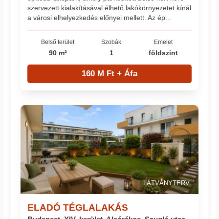
szervezett kialakításával élhető lakókörnyezetet kínál
a városi elhelyezkedés előnyei mellett. Az ép...
Belső terület
Szobák
Emelet
90 m²
1
földszint
160 M Ft + Áfa
LÁTVÁNYTERV
ELADÓ TÉGLALAKÁS