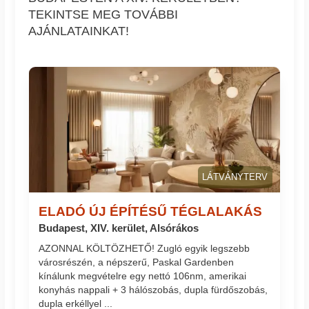
TEKINTSE MEG TOVÁBBI
AJÁNLATAINKAT!
LÁTVÁNYTERV
ELADÓ ÚJ ÉPÍTÉSŰ TÉGLALAKÁS
Budapest, XIV. kerület, Alsórákos
AZONNAL KÖLTÖZHETŐ! Zugló egyik legszebb
városrészén, a népszerű, Paskal Gardenben
kínálunk megvételre egy nettó 106nm, amerikai
konyhás nappali + 3 hálószobás, dupla fürdőszobás,
dupla erkéllyel ...