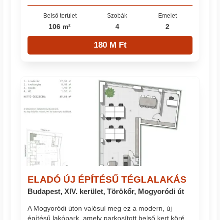
Belső terület
Szobák
Emelet
106 m²
4
2
180 M Ft
ELADÓ ÚJ ÉPÍTÉSŰ TÉGLALAKÁS
Budapest, XIV. kerület, Törökőr, Mogyoródi út
A Mogyoródi úton valósul meg ez a modern, új
építésű lakópark, amely parkosított belső kert köré