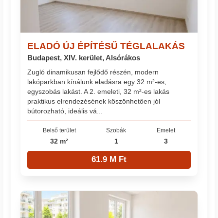
ELADÓ ÚJ ÉPÍTÉSŰ TÉGLALAKÁS
Budapest, XIV. kerület, Alsórákos
Zugló dinamikusan fejlődő részén, modern
lakóparkban kínálunk eladásra egy 32 m²-es,
egyszobás lakást. A 2. emeleti, 32 m²-es lakás
praktikus elrendezésének köszönhetően jól
bútorozható, ideális vá...
Belső terület
Szobák
Emelet
32 m²
1
3
61.9 M Ft