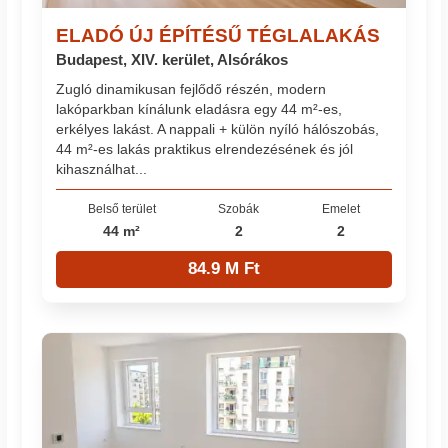
ELADÓ ÚJ ÉPÍTÉSŰ TÉGLALAKÁS
Budapest, XIV. kerület, Alsórákos
Zugló dinamikusan fejlődő részén, modern
lakóparkban kínálunk eladásra egy 44 m²-es,
erkélyes lakást. A nappali + külön nyíló hálószobás,
44 m²-es lakás praktikus elrendezésének és jól
kihasználhat...
Belső terület
Szobák
Emelet
44 m²
2
2
84.9 M Ft