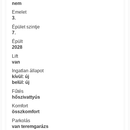
nem
Emelet
3.
Épület szintje
7.
Épült
2028
Lift
van
Ingatlan állapot
kívül: új
belül: új
Fűtés
hőszivattyús
Komfort
összkomfort
Parkolás
van teremgarázs