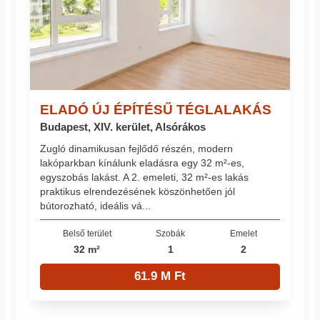
ELADÓ ÚJ ÉPÍTÉSŰ TÉGLALAKÁS
Budapest, XIV. kerület, Alsórákos
Zugló dinamikusan fejlődő részén, modern
lakóparkban kínálunk eladásra egy 32 m²-es,
egyszobás lakást. A 2. emeleti, 32 m²-es lakás
praktikus elrendezésének köszönhetően jól
bútorozható, ideális vá...
Belső terület
Szobák
Emelet
32 m²
1
2
61.9 M Ft