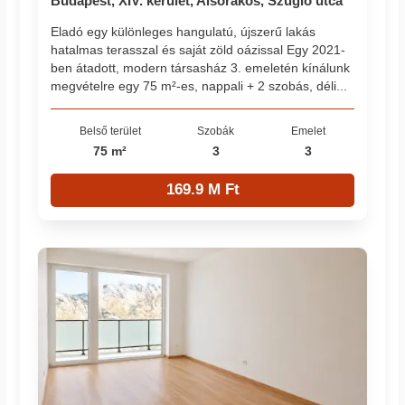
Budapest, XIV. kerület, Alsórákos, Szugló utca
Eladó egy különleges hangulatú, újszerű lakás
hatalmas terasszal és saját zöld oázissal Egy 2021-
ben átadott, modern társasház 3. emeletén kínálunk
megvételre egy 75 m²-es, nappali + 2 szobás, déli...
Belső terület
Szobák
Emelet
75 m²
3
3
169.9 M Ft