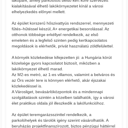
lakópark, amely parkosított belső kert köré szervezett
kialakításával élhető lakókörnyezetet kínál a városi
elhelyezkedés előnyei mellett.
Az épület korszerű hőszivattyús rendszerrel, mennyezeti
fűtés–hűtéssel készül, A+ energetikai besorolással. Az
otthonok többsége erkéllyel rendelkezik, az első
emeleten és a legfelső szinten pedig kertkapcsolatos
megoldások is elérhetők, privát használatú zöldfelülettel.
A környék közlekedése kifejezetten jó: a Hungária körút
közelsége gyors kapcsolatot biztosít, miközben a
lakókörnyezet élhető marad.
Az M2-es metró, az 1-es villamos, valamint a belváros és
az Örs vezér tere is könnyen elérhető, akár éjszakai
közlekedéssel is.
A Városliget, bevásárlóközpontok és a mindennapi
szolgáltatások szintén a közelben találhatók, így a városi
élet praktikus oldala jól illeszkedik a lakófunkcióhoz.
Az épület teremgarázsszinttel rendelkezik, a
parkolóhelyek és tárolók igény szerint vásárolhatók. A
beruházás projektfinanszírozott, biztos pénzügyi háttérrel