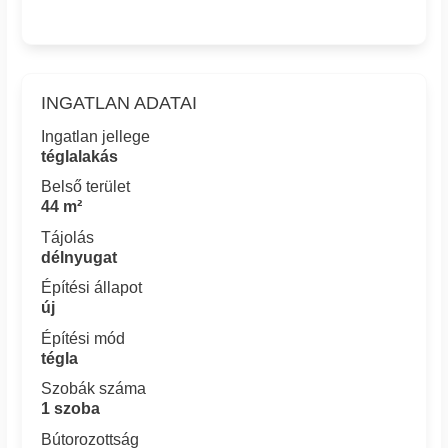
INGATLAN ADATAI
Ingatlan jellege
téglalakás
Belső terület
44 m²
Tájolás
délnyugat
Építési állapot
új
Építési mód
tégla
Szobák száma
1 szoba
Bútorozottság