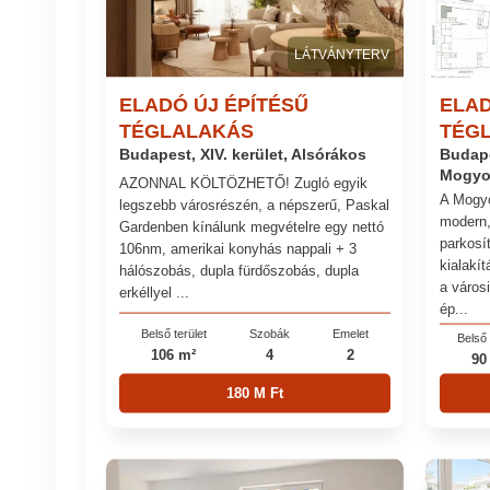
LÁTVÁNYTERV
ELADÓ ÚJ ÉPÍTÉSŰ
ELAD
TÉGLALAKÁS
TÉG
Budapest, XIV. kerület, Alsórákos
Budape
Mogyo
AZONNAL KÖLTÖZHETŐ! Zugló egyik
A Mogyo
legszebb városrészén, a népszerű, Paskal
modern,
Gardenben kínálunk megvételre egy nettó
parkosít
106nm, amerikai konyhás nappali + 3
kialakít
hálószobás, dupla fürdőszobás, dupla
a város
erkéllyel ...
ép...
Belső terület
Szobák
Emelet
Belső 
106 m²
4
2
90
180 M Ft