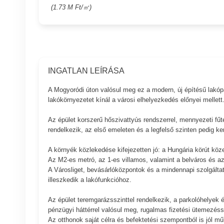
(1.73 M Ft/㎡)
INGATLAN LEÍRÁSA
A Mogyoródi úton valósul meg ez a modern, új építésű lakópar
lakókörnyezetet kínál a városi elhelyezkedés előnyei mellett
Az épület korszerű hőszivattyús rendszerrel, mennyezeti fűt
rendelkezik, az első emeleten és a legfelső szinten pedig ker
A környék közlekedése kifejezetten jó: a Hungária körút köz
Az M2-es metró, az 1-es villamos, valamint a belváros és az
A Városliget, bevásárlóközpontok és a mindennapi szolgáltatás
illeszkedik a lakófunkcióhoz.
Az épület teremgarázsszinttel rendelkezik, a parkolóhelyek és
pénzügyi háttérrel valósul meg, rugalmas fizetési ütemezéss
Az otthonok saját célra és befektetési szempontból is jól mű