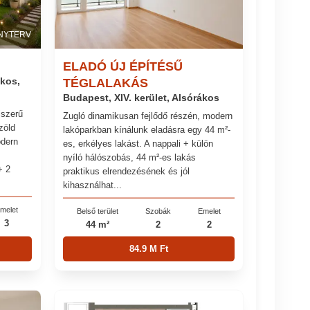
NYTERV
ELADÓ ÚJ ÉPÍTÉSŰ
ákos,
TÉGLALAKÁS
Budapest, XIV. kerület, Alsórákos
jszerű
Zugló dinamikusan fejlődő részén, modern
zöld
lakóparkban kínálunk eladásra egy 44 m²-
odern
es, erkélyes lakást. A nappali + külön
nyíló hálószobás, 44 m²-es lakás
+ 2
praktikus elrendezésének és jól
kihasználhat...
melet
Belső terület
Szobák
Emelet
3
44 m²
2
2
84.9 M Ft