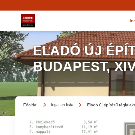
In
ELADÓ ÚJ ÉPÍ
BUDAPEST, XI
Főoldal
Eladó új építésű téglalak
Ingatlan lista