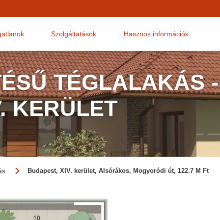
gatlanok
Szolgáltatások
Hasznos információk
TÉSŰ TÉGLALAKÁS -
V. KERÜLET
ás
Budapest, XIV. kerület, Alsórákos, Mogyoródi út, 122.7 M Ft