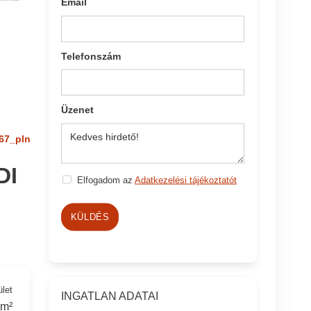
Email
Telefonszám
Üzenet
67_pln
DI
Elfogadom az
Adatkezelési tájékoztatót
KÜLDÉS
ület
INGATLAN ADATAI
 m²