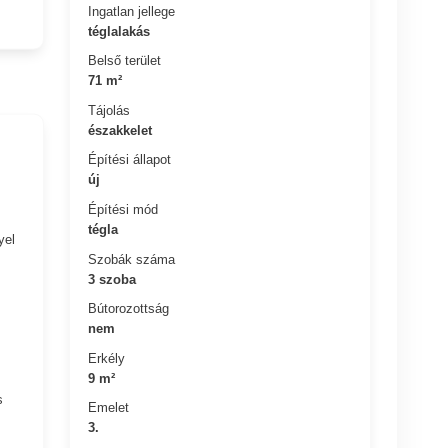
Ingatlan jellege
téglalakás
Belső terület
71 m²
Tájolás
északkelet
Építési állapot
új
Építési mód
tégla
yel
Szobák száma
3 szoba
Bútorozottság
nem
Erkély
9 m²
s
Emelet
3.