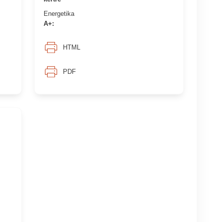
Energetika
A+:
HTML
PDF