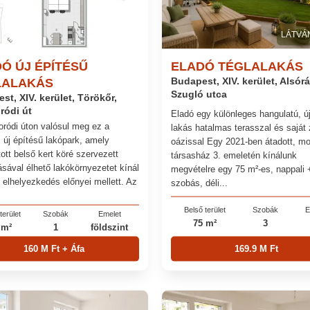
LÁTVÁ
Ó ÚJ ÉPÍTÉSŰ
ELADÓ TÉGLALAKÁS
LALAKÁS
Budapest, XIV. kerület, Alsór
Szugló utca
st, XIV. kerület, Törökőr,
ródi út
Eladó egy különleges hangulatú, ú
ródi úton valósul meg ez a
lakás hatalmas terasszal és saját 
 új építésű lakópark, amely
oázissal Egy 2021-ben átadott, m
ott belső kert köré szervezett
társasház 3. emeletén kínálunk
ásával élhető lakókörnyezetet kínál
megvételre egy 75 m²-es, nappali 
i elhelyezkedés előnyei mellett. Az
szobás, déli...
Belső terület
Szobák
E
terület
Szobák
Emelet
75 m²
3
 m²
1
földszint
160 M Ft + Áfa
169.9 M Ft