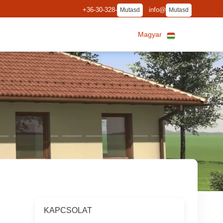
+36-30-328-
info@
Mutasd
Mutasd
Magyar
KAPCSOLAT