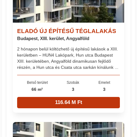
ELADÓ ÚJ ÉPÍTÉSŰ TÉGLALAKÁS
Budapest, XIII. kerület, Angyalföld
2 hónapon belül költözhető új építésű lakások a XIII.
kerületben – HUN4 Lakópark, Hun utca Budapest
XIII. kerületében, Angyalföld dinamikusan fejlődő
részén, a Hun utca és Csata utca sarkán kínálunk ...
Belső terület
Szobák
Emelet
66 m²
3
3
116.64 M Ft