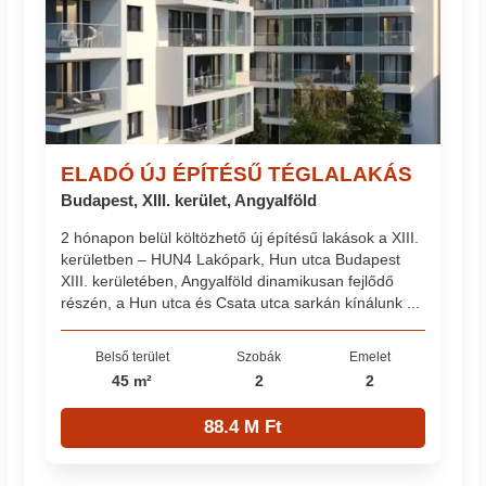
ELADÓ ÚJ ÉPÍTÉSŰ TÉGLALAKÁS
Budapest, XIII. kerület, Angyalföld
2 hónapon belül költözhető új építésű lakások a XIII.
kerületben – HUN4 Lakópark, Hun utca Budapest
XIII. kerületében, Angyalföld dinamikusan fejlődő
részén, a Hun utca és Csata utca sarkán kínálunk ...
Belső terület
Szobák
Emelet
45 m²
2
2
88.4 M Ft