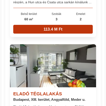
részén, a Hun utca és Csata utca sarkán kínálunk ...
Belső terület
Szobák
Emelet
60 m²
3
2
113.4 M Ft
ELADÓ TÉGLALAKÁS
Budapest, XIII. kerület, Angyalföld, Meder u.