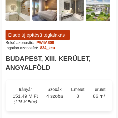
Eladó új építésű téglalakás
Belső azonosító:
PW4A808
Ingatlan azonosító:
834_keu
BUDAPEST, XIII. KERÜLET,
ANGYALFÖLD
Irányár
Szobák
Emelet
Terület
151.49 M Ft
4 szoba
8
86 m²
(1.76 M Ft/㎡)