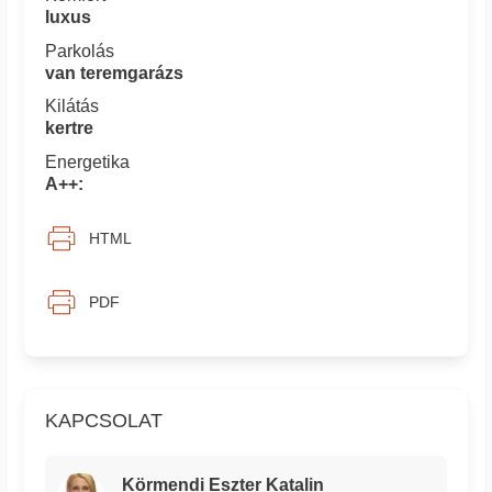
luxus
Parkolás
van teremgarázs
Kilátás
kertre
Energetika
A++:
HTML
PDF
KAPCSOLAT
Körmendi Eszter Katalin