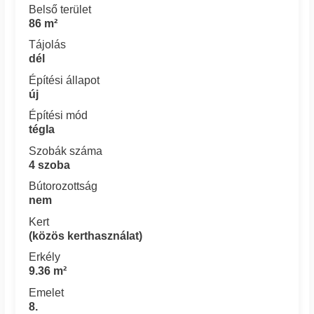
Belső terület
86 m²
Tájolás
dél
Építési állapot
új
Építési mód
tégla
Szobák száma
4 szoba
Bútorozottság
nem
Kert
(közös kerthasználat)
Erkély
9.36 m²
Emelet
8.