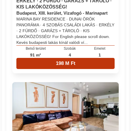
ERKÉLY · 2 FÜRDŐ · GARÁZS + TÁROLÓ ·
KIS LAKÓKÖZÖSSÉG!
Budapest, XIII. kerület, Vizafogó - Marinapart
MARINA BAY RESIDENCE · DUNAI ÖRÖK
PANORÁMA · 4 SZOBÁS CSALÁDI LAKÁS · ERKÉLY
· 2 FÜRDŐ · GARÁZS + TÁROLÓ · KIS
LAKÓKÖZÖSSÉG! For English please scroll down.
Kevés budapesti lakás kínál valódi ví...
Belső terület
Szobák
Emelet
91 m²
4
1
198 M Ft