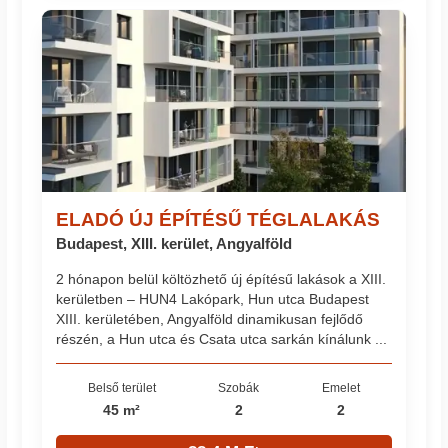
ELADÓ ÚJ ÉPÍTÉSŰ TÉGLALAKÁS
Budapest, XIII. kerület, Angyalföld
2 hónapon belül költözhető új építésű lakások a XIII.
kerületben – HUN4 Lakópark, Hun utca Budapest
XIII. kerületében, Angyalföld dinamikusan fejlődő
részén, a Hun utca és Csata utca sarkán kínálunk ...
Belső terület
Szobák
Emelet
45 m²
2
2