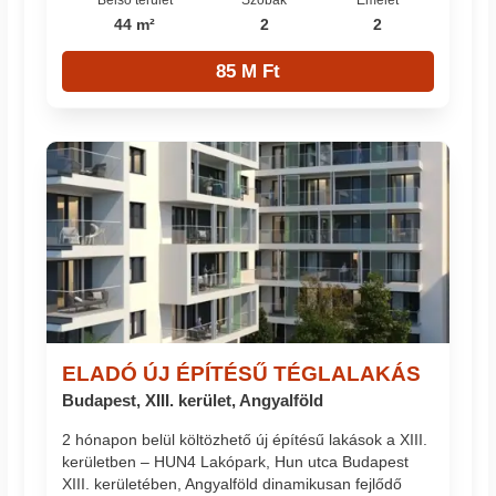
44 m²
2
2
85 M Ft
ELADÓ ÚJ ÉPÍTÉSŰ TÉGLALAKÁS
Budapest, XIII. kerület, Angyalföld
2 hónapon belül költözhető új építésű lakások a XIII.
kerületben – HUN4 Lakópark, Hun utca Budapest
XIII. kerületében, Angyalföld dinamikusan fejlődő