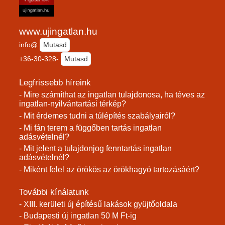
www.ujingatlan.hu
info@
Mutasd
+36-30-328-
Mutasd
Legfrissebb híreink
- Mire számíthat az ingatlan tulajdonosa, ha téves az
ingatlan-nyilvántartási térkép?
- Mit érdemes tudni a túlépítés szabályairól?
- Mi fán terem a függőben tartás ingatlan
adásvételnél?
- Mit jelent a tulajdonjog fenntartás ingatlan
adásvételnél?
- Miként felel az örökös az örökhagyó tartozásáért?
További kínálatunk
- XIII. kerületi új építésű lakások gyüjtőoldala
- Budapesti új ingatlan 50 M Ft-ig