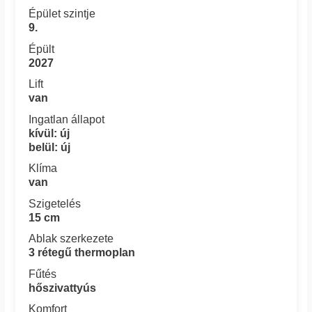
Épület szintje
9.
Épült
2027
Lift
van
Ingatlan állapot
kívül: új
belül: új
Klíma
van
Szigetelés
15 cm
Ablak szerkezete
3 rétegű thermoplan
Fűtés
hőszivattyús
Komfort