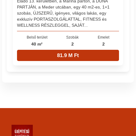
Eladó 13. kerületben, a Marina parton, a DUNA
PARTJÁN, a Meder utcában, egy 40 m2-es, 1+1
szobás, ÚJSZERŰ, igényes, világos lakás, egy
exkluzív PORTASZOLGÁLATTAL, FITNESS és
WELLNESS RÉSZLEGGEL, SAJÁT...
Belső terület
Szobák
Emelet
40 m²
2
2
81.9 M Ft