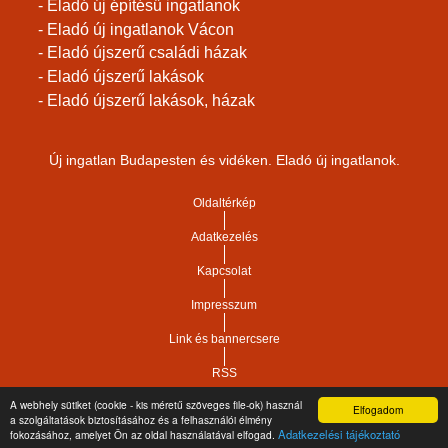
- Eladó új építésű ingatlanok
- Eladó új ingatlanok Vácon
- Eladó újszerű családi házak
- Eladó újszerű lakások
- Eladó újszerű lakások, házak
Új ingatlan Budapesten és vidéken. Eladó új ingatlanok.
Oldaltérkép
Adatkezelés
Kapcsolat
Impresszum
Link és bannercsere
RSS
A webhely sütiket (cookie - kis méretű szöveges file-ok) használ
Elfogadom
Vár-Köz Kft. - Ingatlan nyilvántartó, ügyviteli és
a szolgáltatások biztosításához és a felhasználói élmény
Copyright © 2021.
Adatkezelési tájékoztató
fokozásához, amelyet Ön az oldal használatával elfogad.
adminisztrációs szoftver