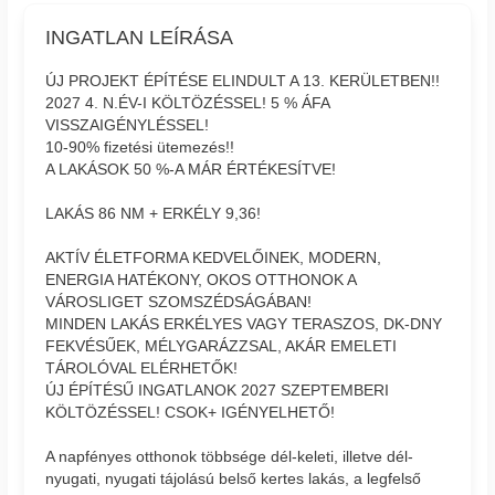
INGATLAN LEÍRÁSA
ÚJ PROJEKT ÉPÍTÉSE ELINDULT A 13. KERÜLETBEN!!
2027 4. N.ÉV-I KÖLTÖZÉSSEL! 5 % ÁFA
VISSZAIGÉNYLÉSSEL!
10-90% fizetési ütemezés!!
A LAKÁSOK 50 %-A MÁR ÉRTÉKESÍTVE!
LAKÁS 86 NM + ERKÉLY 9,36!
AKTÍV ÉLETFORMA KEDVELŐINEK, MODERN,
ENERGIA HATÉKONY, OKOS OTTHONOK A
VÁROSLIGET SZOMSZÉDSÁGÁBAN!
MINDEN LAKÁS ERKÉLYES VAGY TERASZOS, DK-DNY
FEKVÉSŰEK, MÉLYGARÁZZSAL, AKÁR EMELETI
TÁROLÓVAL ELÉRHETŐK!
ÚJ ÉPÍTÉSŰ INGATLANOK 2027 SZEPTEMBERI
KÖLTÖZÉSSEL! CSOK+ IGÉNYELHETŐ!
A napfényes otthonok többsége dél-keleti, illetve dél-
nyugati, nyugati tájolású belső kertes lakás, a legfelső