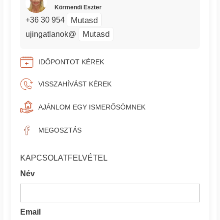
Körmendi Eszter
Mutasd
+36 30 954
Mutasd
ujingatlanok@
IDŐPONTOT KÉREK
VISSZAHÍVÁST KÉREK
AJÁNLOM EGY ISMERŐSÖMNEK
MEGOSZTÁS
KAPCSOLATFELVÉTEL
Név
Email