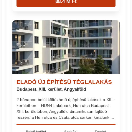
88.4 M Ft
ELADÓ ÚJ ÉPÍTÉSŰ TÉGLALAKÁS
Budapest, XIII. kerület, Angyalföld
2 hónapon belül költözhető új építésű lakások a XIII.
kerületben – HUN4 Lakópark, Hun utca Budapest
XIII. kerületében, Angyalföld dinamikusan fejlődő
részén, a Hun utca és Csata utca sarkán kínálunk ...
Belső terület
Szobák
Emelet