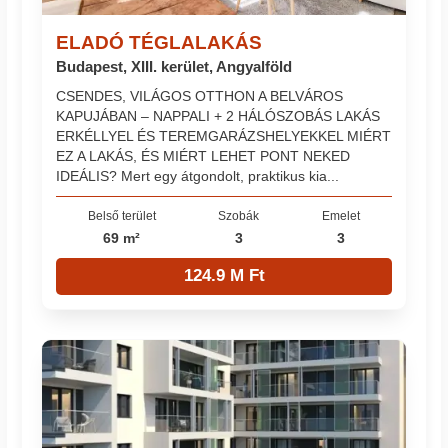
ELADÓ TÉGLALAKÁS
Budapest, XIII. kerület, Angyalföld
CSENDES, VILÁGOS OTTHON A BELVÁROS
KAPUJÁBAN – NAPPALI + 2 HÁLÓSZOBÁS LAKÁS
ERKÉLLYEL ÉS TEREMGARÁZSHELYEKKEL MIÉRT
EZ A LAKÁS, ÉS MIÉRT LEHET PONT NEKED
IDEÁLIS? Mert egy átgondolt, praktikus kia...
Belső terület
Szobák
Emelet
69 m²
3
3
124.9 M Ft