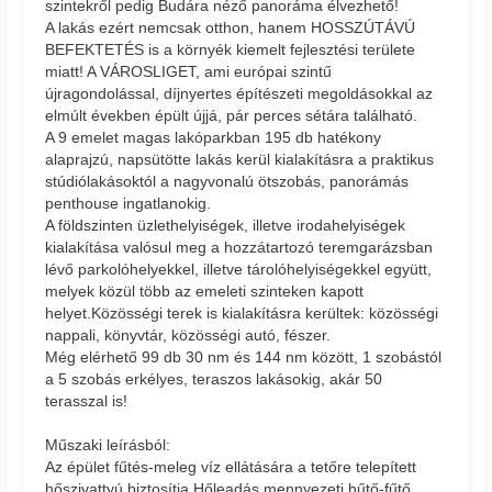
szintekről pedig Budára néző panoráma élvezhető!
A lakás ezért nemcsak otthon, hanem HOSSZÚTÁVÚ
BEFEKTETÉS is a környék kiemelt fejlesztési területe
miatt! A VÁROSLIGET, ami európai szintű
újragondolással, díjnyertes építészeti megoldásokkal az
elmúlt években épült újjá, pár perces sétára található.
A 9 emelet magas lakóparkban 195 db hatékony
alaprajzú, napsütötte lakás kerül kialakításra a praktikus
stúdiólakásoktól a nagyvonalú ötszobás, panorámás
penthouse ingatlanokig.
A földszinten üzlethelyiségek, illetve irodahelyiségek
kialakítása valósul meg a hozzátartozó teremgarázsban
lévő parkolóhelyekkel, illetve tárolóhelyiségekkel együtt,
melyek közül több az emeleti szinteken kapott
helyet.Közösségi terek is kialakításra kerültek: közösségi
nappali, könyvtár, közösségi autó, fészer.
Még elérhető 99 db 30 nm és 144 nm között, 1 szobástól
a 5 szobás erkélyes, teraszos lakásokig, akár 50
terasszal is!
Műszaki leírásból:
Az épület fűtés-meleg víz ellátására a tetőre telepített
hőszivattyú biztosítja.Hőleadás mennyezeti hűtő-fűtő