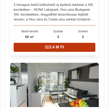
2 hónapon belül költözhető új építésű lakások a XIII.
kerületben – HUN4 Lakópark, Hun utca Budapest
XIII. kerületében, Angyalföld dinamikusan fejlődő
részén, a Hun utca és Csata utca sarkán kínálunk ...
Belső terület
Szobák
Emelet
60 m²
3
2
113.4 M Ft