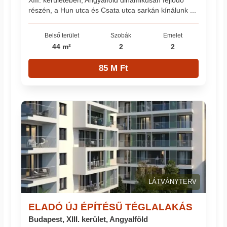
XIII. kerületében, Angyalföld dinamikusan fejlődő
részén, a Hun utca és Csata utca sarkán kínálunk ...
Belső terület
Szobák
Emelet
44 m²
2
2
85 M Ft
LÁTVÁNYTERV
ELADÓ ÚJ ÉPÍTÉSŰ TÉGLALAKÁS
Budapest, XIII. kerület, Angyalföld