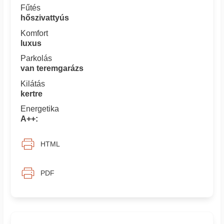
Fűtés
hőszivattyús
Komfort
luxus
Parkolás
van teremgarázs
Kilátás
kertre
Energetika
A++:
HTML
PDF