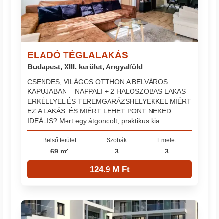
ELADÓ TÉGLALAKÁS
Budapest, XIII. kerület, Angyalföld
CSENDES, VILÁGOS OTTHON A BELVÁROS
KAPUJÁBAN – NAPPALI + 2 HÁLÓSZOBÁS LAKÁS
ERKÉLLYEL ÉS TEREMGARÁZSHELYEKKEL MIÉRT
EZ A LAKÁS, ÉS MIÉRT LEHET PONT NEKED
IDEÁLIS? Mert egy átgondolt, praktikus kia...
Belső terület
Szobák
Emelet
69 m²
3
3
124.9 M Ft