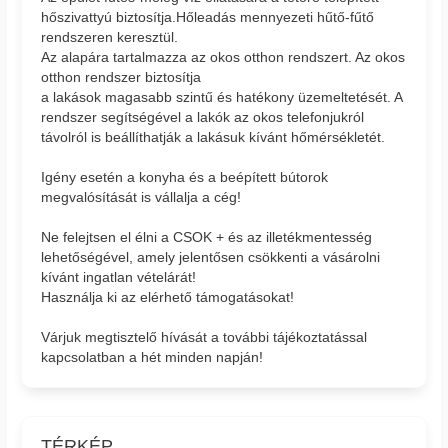
hőszivattyú biztosítja.Hőleadás mennyezeti hűtő-fűtő
rendszeren keresztül.
Az alapára tartalmazza az okos otthon rendszert. Az okos
otthon rendszer biztosítja
a lakások magasabb szintű és hatékony üzemeltetését. A
rendszer segítségével a lakók az okos telefonjukról
távolról is beállíthatják a lakásuk kívánt hőmérsékletét.
Igény esetén a konyha és a beépített bútorok
megvalósítását is vállalja a cég!
Ne felejtsen el élni a CSOK + és az illetékmentesség
lehetőségével, amely jelentősen csökkenti a vásárolni
kívánt ingatlan vételárát!
Használja ki az elérhető támogatásokat!
Várjuk megtisztelő hívását a további tájékoztatással
kapcsolatban a hét minden napján!
TÉRKÉP