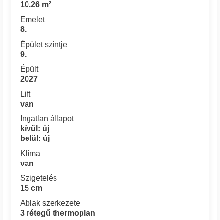
10.26 m²
Emelet
8.
Épület szintje
9.
Épült
2027
Lift
van
Ingatlan állapot
kívül: új
belül: új
Klíma
van
Szigetelés
15 cm
Ablak szerkezete
3 rétegű thermoplan