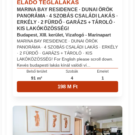
ELADÓ TÉGLALAKÁS
MARINA BAY RESIDENCE · DUNAI ÖRÖK
PANORÁMA · 4 SZOBÁS CSALÁDI LAKÁS ·
ERKÉLY · 2 FÜRDŐ · GARÁZS + TÁROLÓ ·
KIS LAKÓKÖZÖSSÉG!
Budapest, XIII. kerület, Vizafogó - Marinapart
MARINA BAY RESIDENCE · DUNAI ÖRÖK
PANORÁMA · 4 SZOBÁS CSALÁDI LAKÁS · ERKÉLY
· 2 FÜRDŐ · GARÁZS + TÁROLÓ · KIS
LAKÓKÖZÖSSÉG! For English please scroll down.
Kevés budapesti lakás kínál valódi ví...
Belső terület
Szobák
Emelet
91 m²
4
1
198 M Ft