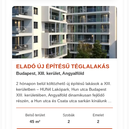
ELADÓ ÚJ ÉPÍTÉSŰ TÉGLALAKÁS
Budapest, XIII. kerület, Angyalföld
2 hónapon belül költözhető új építésű lakások a XIII.
kerületben – HUN4 Lakópark, Hun utca Budapest
XIII. kerületében, Angyalföld dinamikusan fejlődő
részén, a Hun utca és Csata utca sarkán kínálunk ...
Belső terület
Szobák
Emelet
45 m²
2
2