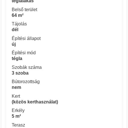
téglalakás
Belső terület
64 m²
Tájolás
dél
Építési állapot
új
Építési mód
tégla
Szobák száma
3 szoba
Bútorozottság
nem
Kert
(közös kerthasználat)
Erkély
5 m²
Terasz