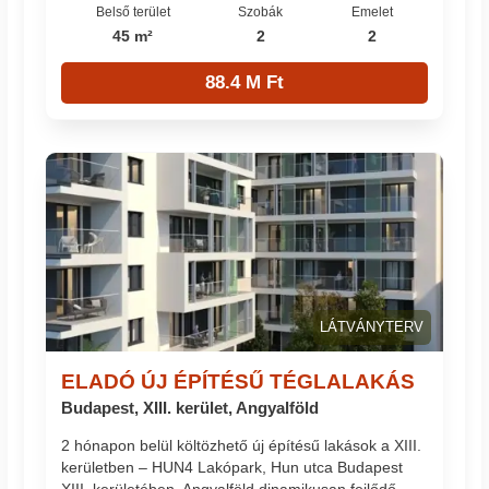
Belső terület
Szobák
Emelet
45 m²
2
2
88.4 M Ft
LÁTVÁNYTERV
ELADÓ ÚJ ÉPÍTÉSŰ TÉGLALAKÁS
Budapest, XIII. kerület, Angyalföld
2 hónapon belül költözhető új építésű lakások a XIII.
kerületben – HUN4 Lakópark, Hun utca Budapest