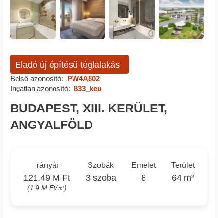
Eladó új építésű téglalakás
Belső azonosító:
PW4A802
Ingatlan azonosító:
833_keu
BUDAPEST, XIII. KERÜLET,
ANGYALFÖLD
Irányár
Szobák
Emelet
Terület
121.49 M Ft
3 szoba
8
64 m²
(1.9 M Ft/㎡)