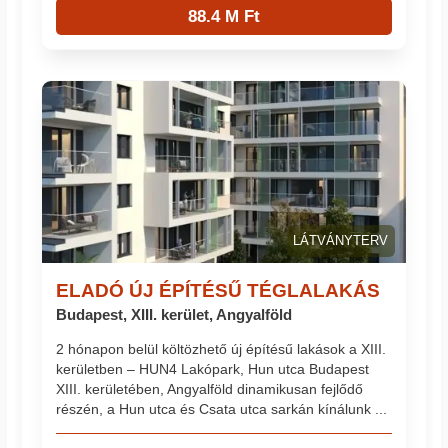
88.4 M Ft
LÁTVÁNYTERV
ELADÓ ÚJ ÉPÍTÉSŰ TÉGLALAKÁS
Budapest, XIII. kerület, Angyalföld
2 hónapon belül költözhető új építésű lakások a XIII.
kerületben – HUN4 Lakópark, Hun utca Budapest
XIII. kerületében, Angyalföld dinamikusan fejlődő
részén, a Hun utca és Csata utca sarkán kínálunk ...