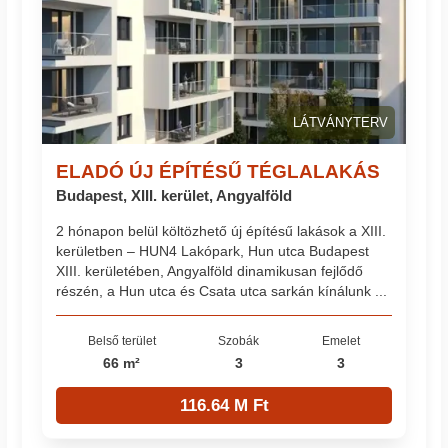
LÁTVÁNYTERV
ELADÓ ÚJ ÉPÍTÉSŰ TÉGLALAKÁS
Budapest, XIII. kerület, Angyalföld
2 hónapon belül költözhető új építésű lakások a XIII.
kerületben – HUN4 Lakópark, Hun utca Budapest
XIII. kerületében, Angyalföld dinamikusan fejlődő
részén, a Hun utca és Csata utca sarkán kínálunk ...
Belső terület
Szobák
Emelet
66 m²
3
3
116.64 M Ft