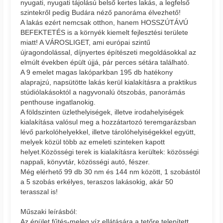
nyugati, nyugati tájolású belső kertes lakás, a legfelső
szintekről pedig Budára néző panoráma élvezhető!
A lakás ezért nemcsak otthon, hanem HOSSZÚTÁVÚ
BEFEKTETÉS is a környék kiemelt fejlesztési területe
miatt! A VÁROSLIGET, ami európai szintű
újragondolással, díjnyertes építészeti megoldásokkal az
elmúlt években épült újjá, pár perces sétára található.
A 9 emelet magas lakóparkban 195 db hatékony
alaprajzú, napsütötte lakás kerül kialakításra a praktikus
stúdiólakásoktól a nagyvonalú ötszobás, panorámás
penthouse ingatlanokig.
A földszinten üzlethelyiségek, illetve irodahelyiségek
kialakítása valósul meg a hozzátartozó teremgarázsban
lévő parkolóhelyekkel, illetve tárolóhelyiségekkel együtt,
melyek közül több az emeleti szinteken kapott
helyet.Közösségi terek is kialakításra kerültek: közösségi
nappali, könyvtár, közösségi autó, fészer.
Még elérhető 99 db 30 nm és 144 nm között, 1 szobástól
a 5 szobás erkélyes, teraszos lakásokig, akár 50
terasszal is!
Műszaki leírásból:
Az épület fűtés-meleg víz ellátására a tetőre telepített