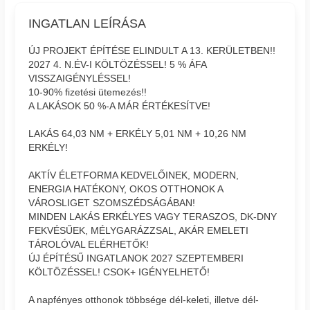
INGATLAN LEÍRÁSA
ÚJ PROJEKT ÉPÍTÉSE ELINDULT A 13. KERÜLETBEN!!
2027 4. N.ÉV-I KÖLTÖZÉSSEL! 5 % ÁFA
VISSZAIGÉNYLÉSSEL!
10-90% fizetési ütemezés!!
A LAKÁSOK 50 %-A MÁR ÉRTÉKESÍTVE!
LAKÁS 64,03 NM + ERKÉLY 5,01 NM + 10,26 NM
ERKÉLY!
AKTÍV ÉLETFORMA KEDVELŐINEK, MODERN,
ENERGIA HATÉKONY, OKOS OTTHONOK A
VÁROSLIGET SZOMSZÉDSÁGÁBAN!
MINDEN LAKÁS ERKÉLYES VAGY TERASZOS, DK-DNY
FEKVÉSŰEK, MÉLYGARÁZZSAL, AKÁR EMELETI
TÁROLÓVAL ELÉRHETŐK!
ÚJ ÉPÍTÉSŰ INGATLANOK 2027 SZEPTEMBERI
KÖLTÖZÉSSEL! CSOK+ IGÉNYELHETŐ!
A napfényes otthonok többsége dél-keleti, illetve dél-