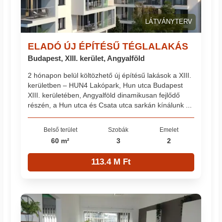
LÁTVÁNYTERV
ELADÓ ÚJ ÉPÍTÉSŰ TÉGLALAKÁS
Budapest, XIII. kerület, Angyalföld
2 hónapon belül költözhető új építésű lakások a XIII.
kerületben – HUN4 Lakópark, Hun utca Budapest
XIII. kerületében, Angyalföld dinamikusan fejlődő
részén, a Hun utca és Csata utca sarkán kínálunk ...
Belső terület
Szobák
Emelet
60 m²
3
2
113.4 M Ft