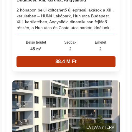
2 hónapon belül költözhető új építésű lakások a XIII.
kerületben – HUN4 Lakópark, Hun utca Budapest
XIII. kerületében, Angyalföld dinamikusan fejlődő
részén, a Hun utca és Csata utca sarkán kínálunk ...
Belső terület
Szobák
Emelet
45 m²
2
2
88.4 M Ft
LÁTVÁNYTERV