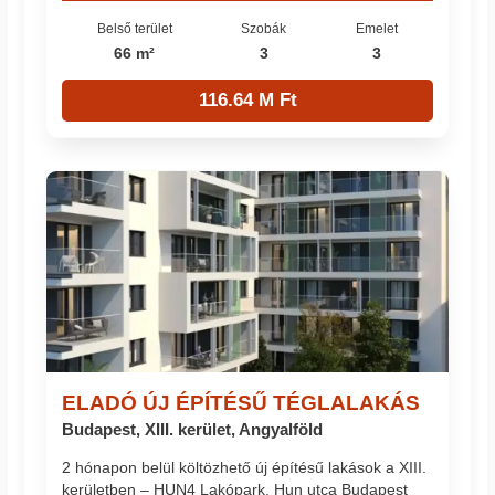
Belső terület
Szobák
Emelet
66 m²
3
3
116.64 M Ft
ELADÓ ÚJ ÉPÍTÉSŰ TÉGLALAKÁS
Budapest, XIII. kerület, Angyalföld
2 hónapon belül költözhető új építésű lakások a XIII.
kerületben – HUN4 Lakópark, Hun utca Budapest