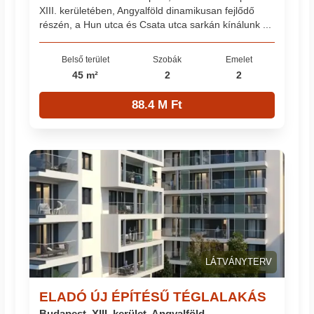
XIII. kerületében, Angyalföld dinamikusan fejlődő
részén, a Hun utca és Csata utca sarkán kínálunk ...
Belső terület
Szobák
Emelet
45 m²
2
2
88.4 M Ft
LÁTVÁNYTERV
ELADÓ ÚJ ÉPÍTÉSŰ TÉGLALAKÁS
Budapest, XIII. kerület, Angyalföld