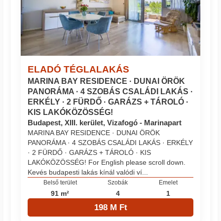
ELADÓ TÉGLALAKÁS
MARINA BAY RESIDENCE · DUNAI ÖRÖK
PANORÁMA · 4 SZOBÁS CSALÁDI LAKÁS ·
ERKÉLY · 2 FÜRDŐ · GARÁZS + TÁROLÓ ·
KIS LAKÓKÖZÖSSÉG!
Budapest, XIII. kerület, Vizafogó - Marinapart
MARINA BAY RESIDENCE · DUNAI ÖRÖK
PANORÁMA · 4 SZOBÁS CSALÁDI LAKÁS · ERKÉLY
· 2 FÜRDŐ · GARÁZS + TÁROLÓ · KIS
LAKÓKÖZÖSSÉG! For English please scroll down.
Kevés budapesti lakás kínál valódi ví...
Belső terület
Szobák
Emelet
91 m²
4
1
198 M Ft