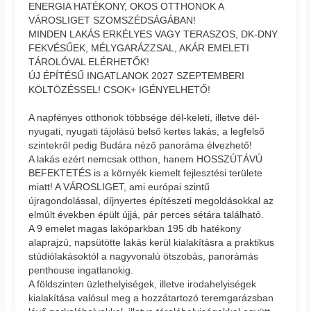
ENERGIA HATÉKONY, OKOS OTTHONOK A
VÁROSLIGET SZOMSZÉDSÁGÁBAN!
MINDEN LAKÁS ERKÉLYES VAGY TERASZOS, DK-DNY
FEKVÉSŰEK, MÉLYGARÁZZSAL, AKÁR EMELETI
TÁROLÓVAL ELÉRHETŐK!
ÚJ ÉPÍTÉSŰ INGATLANOK 2027 SZEPTEMBERI
KÖLTÖZÉSSEL! CSOK+ IGÉNYELHETŐ!
A napfényes otthonok többsége dél-keleti, illetve dél-
nyugati, nyugati tájolású belső kertes lakás, a legfelső
szintekről pedig Budára néző panoráma élvezhető!
A lakás ezért nemcsak otthon, hanem HOSSZÚTÁVÚ
BEFEKTETÉS is a környék kiemelt fejlesztési területe
miatt! A VÁROSLIGET, ami európai szintű
újragondolással, díjnyertes építészeti megoldásokkal az
elmúlt években épült újjá, pár perces sétára található.
A 9 emelet magas lakóparkban 195 db hatékony
alaprajzú, napsütötte lakás kerül kialakításra a praktikus
stúdiólakásoktól a nagyvonalú ötszobás, panorámás
penthouse ingatlanokig.
A földszinten üzlethelyiségek, illetve irodahelyiségek
kialakítása valósul meg a hozzátartozó teremgarázsban