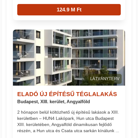
124.9 M Ft
LÁTVÁNYTERV
ELADÓ ÚJ ÉPÍTÉSŰ TÉGLALAKÁS
Budapest, XIII. kerület, Angyalföld
2 hónapon belül költözhető új építésű lakások a XIII.
kerületben – HUN4 Lakópark, Hun utca Budapest
XIII. kerületében, Angyalföld dinamikusan fejlődő
részén, a Hun utca és Csata utca sarkán kínálunk ...