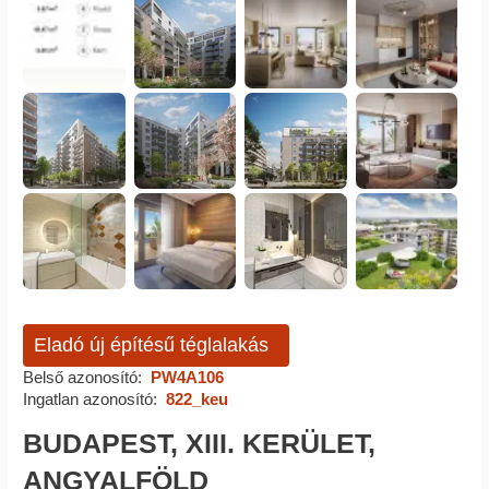
Eladó új építésű téglalakás
Belső azonosító:
PW4A106
Ingatlan azonosító:
822_keu
BUDAPEST, XIII. KERÜLET,
ANGYALFÖLD