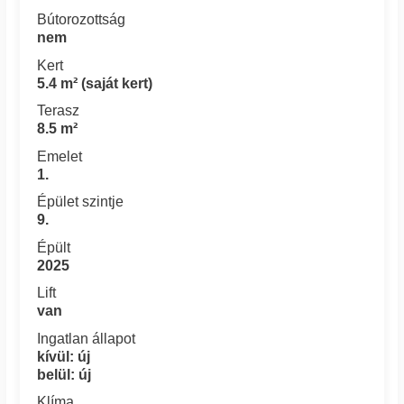
Bútorozottság
nem
Kert
5.4 m² (saját kert)
Terasz
8.5 m²
Emelet
1.
Épület szintje
9.
Épült
2025
Lift
van
Ingatlan állapot
kívül: új
belül: új
Klíma