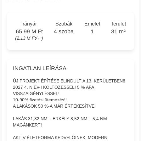
Irányár
Szobák
Emelet
Terület
65.99 M Ft
4 szoba
1
31 m²
(2.13 M Ft/㎡)
INGATLAN LEÍRÁSA
ÚJ PROJEKT ÉPÍTÉSE ELINDULT A 13. KERÜLETBEN!!
2027 4. N.ÉV-I KÖLTÖZÉSSEL! 5 % ÁFA
VISSZAIGÉNYLÉSSEL!
10-90% fizetési ütemezés!!
A LAKÁSOK 50 %-A MÁR ÉRTÉKESÍTVE!
LAKÁS 31,32 NM + ERKÉLY 8,52 NM + 5,4 NM
MAGÁNKERT!
AKTÍV ÉLETFORMA KEDVELŐINEK, MODERN,