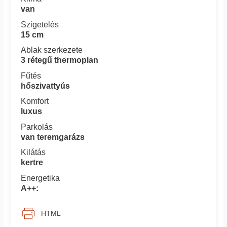
van
Szigetelés
15 cm
Ablak szerkezete
3 rétegű thermoplan
Fűtés
hőszivattyús
Komfort
luxus
Parkolás
van teremgarázs
Kilátás
kertre
Energetika
A++:
HTML