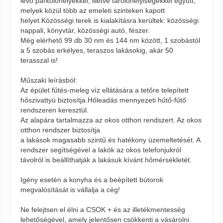
lévő parkolóhelyekkel, illetve tárolóhelyiségekkel együtt,
melyek közül több az emeleti szinteken kapott
helyet.Közösségi terek is kialakításra kerültek: közösségi
nappali, könyvtár, közösségi autó, fészer.
Még elérhető 99 db 30 nm és 144 nm között, 1 szobástól
a 5 szobás erkélyes, teraszos lakásokig, akár 50
terasszal is!
Műszaki leírásból:
Az épület fűtés-meleg víz ellátására a tetőre telepített
hőszivattyú biztosítja.Hőleadás mennyezeti hűtő-fűtő
rendszeren keresztül.
Az alapára tartalmazza az okos otthon rendszert. Az okos
otthon rendszer biztosítja
a lakások magasabb szintű és hatékony üzemeltetését. A
rendszer segítségével a lakók az okos telefonjukról
távolról is beállíthatják a lakásuk kívánt hőmérsékletét.
Igény esetén a konyha és a beépített bútorok
megvalósítását is vállalja a cég!
Ne felejtsen el élni a CSOK + és az illetékmentesség
lehetőségével, amely jelentősen csökkenti a vásárolni