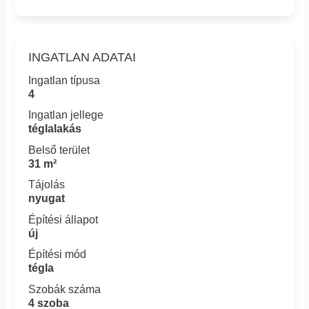
INGATLAN ADATAI
Ingatlan típusa
4
Ingatlan jellege
téglalakás
Belső terület
31 m²
Tájolás
nyugat
Építési állapot
új
Építési mód
tégla
Szobák száma
4 szoba