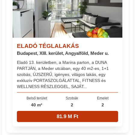
ELADÓ TÉGLALAKÁS
Budapest, XIII. kerület, Angyalföld, Meder u.
Eladó 13. kerületben, a Marina parton, a DUNA
PARTJÁN, a Meder utcában, egy 40 m2-es, 1+1
szobás, ÚJSZERŰ, igényes, világos lakás, egy
exkluzív PORTASZOLGÁLATTAL, FITNESS és
WELLNESS RÉSZLEGGEL, SAJÁT...
Belső terület
Szobák
Emelet
40 m²
2
2
81.9 M Ft